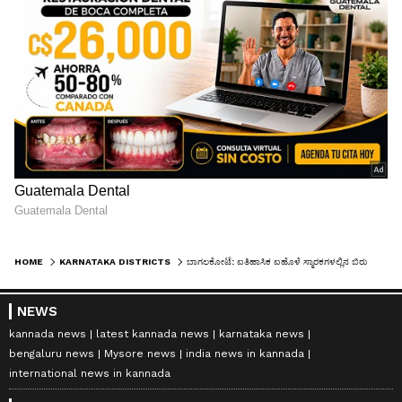
HOME
KARNATAKA DISTRICTS
ಬಾಗಲಕೋಟೆ: ಐತಿಹಾಸಿಕ ಐಹೊಳೆ ಸ್ಮಾರಕಗಳಲ್ಲಿನ ಬಿರುಕು ಸರಿಪಡಿಸುವಂತೆ ನಟ ಅನಿರುದ್ಧ ಮನವಿ
NEWS
kannada news
latest kannada news
karnataka news
bengaluru news
Mysore news
india news in kannada
international news in kannada