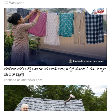
"ರಾಜಕೀಯ ಬೇಡ, ಸಿನಿಮಾನೇ ಪ್ರಾಣ":
ಕನಕೋತ್ಸವದಲ್ಲಿ ರಿಷಬ್ ಶೆಟ್ಟಿ | Rishab
Shetty speech | Suvarna News
ಶೇ.50 ರಿಂದ ಶೇ.18 ಕ್ಕೆ TAX ಇಳಿಕೆ: ಮೋದಿ-
ಟ್ರಂಪ್ ಐತಿಹಾಸಿಕ ಒಪ್ಪಂದ | India US
Trade Deal | Party Rounds