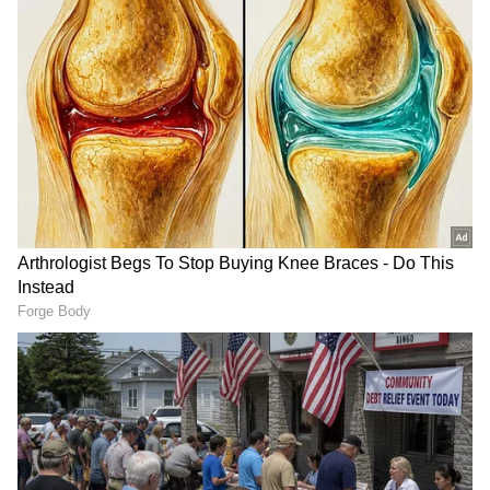
ಮುಡಾದಲ್ಲಿ ಏನು ತಪ್ಪಾಗಿದೆ ಕೋರ್ಟ್‌ಗೆ ಬಾಂಡ್‌ನಲ್ಲಿ
ನೀಡಲಿ: ಸಚಿವ ಆರ್‌.ಬಿ.ತಿಮ್ಮಾಪೂರ
ಮುಂದಿನ ಪೀಳಿಗೆಗೆ ಇಂತಹ ಅದ್ಭುತ ಶಿಲ್ಪಕಲೆಗಳನ್ನ
,ದೇವಾಲಯಗಳನ್ನು ತೋರಿಸುವ ಅವಶ್ಯಕತೆ ಇದೆ.ಹಾಗಾಗಿ
ಸರ್ಕಾರ,ಪುರಾತತ್ವ ಇಲಾಖೆ ಬಿರುಕು ಸರಿಪಡಿಸಿ ಎಂದು ಮನವಿ
ಮಾಡಿದ್ದಾರೆ.
RECOMMENDED STORIES