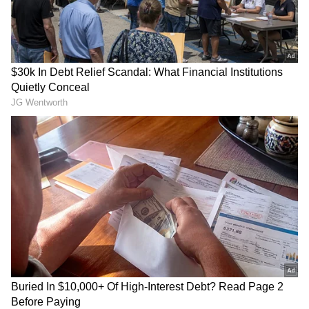
ಬೆಂಗಳೂರಿನಲ್ಲಿ ಅನಧಿಕೃತ ಬೈಕ್
ಶ್ರೀಲಂಕಾ ಟೆಸ್ಟ್‌ನಲ್ಲಿ ಕನ್ನಡಿಗ
ಟ್ಯಾಕ್ಸಿಗಳ ವಿರುದ್ಧ RTO
ರಾಹುಲ್, ಗಿಲ್, ಜೈಸ್ವಾಲ್‌ಗೆ
ಕಾರ್ಯಾಚರಣೆ: 263 ವಾಹನ
ಸ್ಪೆಷಲ್ ಟಾಸ್ಕ್ ಕೊಟ್ಟ ಗೌತಮ್
ಜಪ್ತಿ, ರೈಡರ್ಸ್ ಆಕ್ರೋಶ!
ಗಂಭೀರ್!
SIR: ಬೆಂಗಳೂರಿನಲ್ಲಿ 50 ಲಕ್ಷ
ನಮ್ಮ ಮೆಟ್ರೋ ಪ್ರಯಾಣಿಕರೇ
ವೋಟರ್ ಐಡಿ ಕಟ್?! ನಿಮ್ಮ
ಗಮನಿಸಿ: ಶುಕ್ರವಾರ ರಾತ್ರಿ ಹಸಿರು
ಹೆಸರೂ ಲಿಸ್ಟ್‌ನಲ್ಲಿದೆಯಾ ಎಂದು
ಮಾರ್ಗದ ರೈಲು ವೇಳಾಪಟ್ಟಿಯಲ್ಲಿ
ಹೀಗೆ ಚೆಕ್ ಮಾಡಿ!
ತಾತ್ಕಾಲಿಕ ಬದಲಾವಣೆ!
LATEST VIDEOS