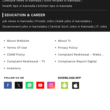
Lifestyle news in kannada
food recipes in kannada
health tips in kannada
kitchen tips in kannada
EDUCATION & CAREER
job news in kannada
Private Jobs
bank jobs in karnataka
Government jobs in karnataka
Central Govt Jobs in Kannada
IT Jobs
About Website
About Tv
Terms Of Use
Privacy Policy
CSAM Policy
Complaint Redressal - Website
Complaint Redressal - TV
Compliance Report Digital
Investors
FOLLOW US ON
DOWNLOAD APP
© Copyright 2026 Asianxt Digital Technologies Private Limited (Formerly
known as Asianet News Media & Entertainment Private Limited) | All Rights
Reserved