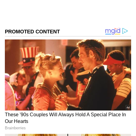
ಮಾಧ್ಯಮದಲ್ಲಿ ಸಂಪಾದಕನಾಗಿ ಕೆಲಸ ಮಾಡಿದ್ದೇನೆ. ಕ್ರೀಡೆ,
ಚಲನಚಿತ್ರ, ರಾಜಕೀಯ ಸುದ್ದಿಗಳ ಬಗ್ಗೆ ಅತೀವ ಆಸಕ್ತಿ ಇದೆ. ಸಂಗೀತ
ಕೇಳುವುದು, ಕ್ರಿಕೆಟ್‌ ಆಡುವುದು ನೆಚ್ಚಿನ ಹವ್ಯಾಸಗಳಾಗಿವೆ.
DOWNLOAD APP