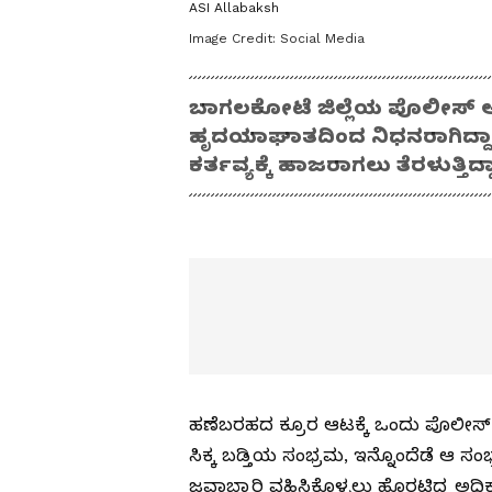
ASI Allabaksh
Image Credit:
Social Media
ಬಾಗಲಕೋಟೆ ಜಿಲ್ಲೆಯ ಪೊಲೀಸ್ ಅಧಿ
ಹೃದಯಾಘಾತದಿಂದ ನಿಧನರಾಗಿದ್ದಾ
ಕರ್ತವ್ಯಕ್ಕೆ ಹಾಜರಾಗಲು ತೆರಳುತ್ತ
ಹಣೆಬರಹದ ಕ್ರೂರ ಆಟಕ್ಕೆ ಒಂದು ಪೊಲೀಸ್
ಸಿಕ್ಕ ಬಡ್ತಿಯ ಸಂಭ್ರಮ, ಇನ್ನೊಂದೆಡೆ ಆ ಸ
ಜವಾಬ್ದಾರಿ ವಹಿಸಿಕೊಳ್ಳಲು ಹೊರಟಿದ್ದ ಅಧಿಕ