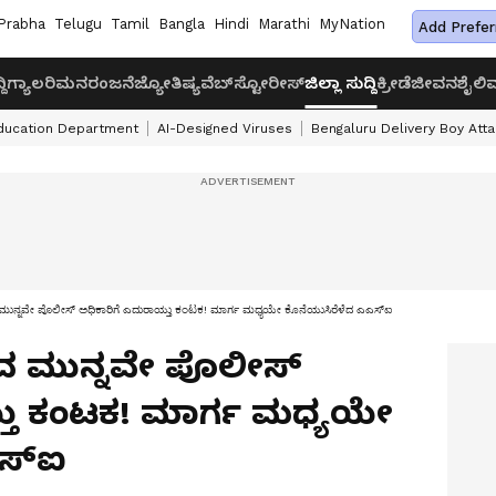
Prabha
Telugu
Tamil
Bangla
Hindi
Marathi
MyNation
Add Prefer
ದಿ
ಗ್ಯಾಲರಿ
ಮನರಂಜನೆ
ಜ್ಯೋತಿಷ್ಯ
ವೆಬ್‌ಸ್ಟೋರೀಸ್
ಜಿಲ್ಲಾ ಸುದ್ದಿ
ಕ್ರೀಡೆ
ಜೀವನಶೈಲಿ
ವ
ducation Department
AI-Designed Viruses
Bengaluru Delivery Boy Att
ಮುನ್ನವೇ ಪೊಲೀಸ್ ಅಧಿಕಾರಿಗೆ ಎದುರಾಯ್ತು ಕಂಟಕ! ಮಾರ್ಗ ಮಧ್ಯಯೇ ಕೊನೆಯುಸಿರೆಳೆದ ಎಎಸ್‌ಐ
ುವ ಮುನ್ನವೇ ಪೊಲೀಸ್
್ತು ಕಂಟಕ! ಮಾರ್ಗ ಮಧ್ಯಯೇ
ಸ್‌ಐ