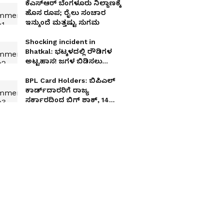
ಕೆಎಸ್‌ಆರ್ ಬೆಂಗಳೂರು ನಿಲ್ದಾಣಕ್ಕೆ
ಹೊಸ ರೂಪ; ರೈಲು ಸಂಚಾರ
ಇನ್ಮುಂದೆ ಮತ್ತಷ್ಟು ಸುಗಮ
Shocking incident in
Bhatkal: ಭಟ್ಕಳದಲ್ಲಿ ರೌಡಿಗಳ
ಅಟ್ಟಹಾಸ! ಜಗಳ ಬಿಡಿಸಲು
ಹೋದ ಪೊಲೀಸರ ಮೇಲೆಯೇ
ಚಾಕು ಇರಿತ!
BPL Card Holders: ಬಿಪಿಎಲ್
ಕಾರ್ಡ್‌ದಾರರಿಗೆ ರಾಜ್ಯ
ಸರ್ಕಾರದಿಂದ ಬಿಗ್ ಶಾಕ್, 14
ಸಾವಿರ ಕಾರ್ಡ್‌ಗಳಿಗೆ ಕೋಕ್!