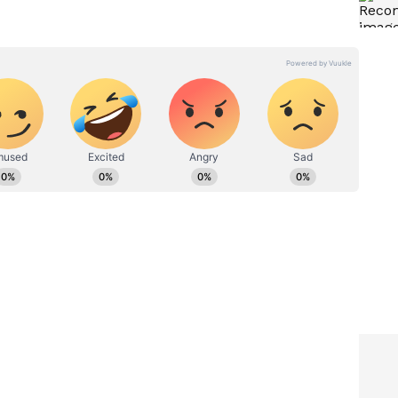
ಳಿಯಾರು
Mumbai police: ಮುಂಬೈ
ರಿ
ಮೊಹರಂ ಮೆರವಣಿಗೆಯಲ್ಲಿ ಮಾತ್ರೆ
ಾನತು;
ಸೇವಿಸಿದವ ಅಸ್ವಸ್ಥ, ಪೊಲೀಸ್
ವಿಚಾರಣೆಯಲ್ಲಿ ಬಯಲಾಯ್ತು
ಭಯಾನಕ ಸಂಚು!
ಾಜರಾಗಲು ಅಲ್ಲಾಭಕ್ಷ ಅವರು ಇಂದು ಸಿದ್ಧರಾಗಿದ್ದರು.
ರಿಗೆ ತೆರಳಲು ಅವರು ಅತ್ಯಂತ ಉತ್ಸಾಹದಿಂದ ವಾಹನ ಏರಿದ್ದರು.
ಣದ ಮಾರ್ಗಮಧ್ಯೆ ಅವರಿಗೆ ಇದ್ದಕ್ಕಿದ್ದಂತೆ ತೀವ್ರ ಎದೆನೋವು
್ರೆಗೆ ಸಾಗಿಸಲು ಯತ್ನಿಸಲಾಯಿತಾದರೂ, ಚಿಕಿತ್ಸೆ ಫಲಕಾರಿಯಾಗದೆ
ದ್ದಾರೆ ಎಂದು ಪ್ರಾಥಮಿಕ ಮೂಲಗಳು ತಿಳಿಸಿವೆ.