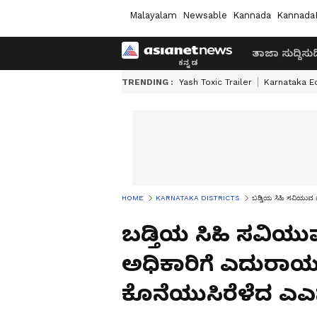
Malayalam
Newsable
Kannada
Kannada
ತಾಜಾ ಸುದ್ದಿ
ಸುದ್
TRENDING :
Yash Toxic Trailer
Karnataka E
HOME
KARNATAKA DISTRICTS
ಬಡ್ತಿಯ ಸಿಹಿ ಸವಿಯುವ 
ಬಡ್ತಿಯ ಸಿಹಿ ಸವಿಯ
ಅಧಿಕಾರಿಗೆ ಎದುರಾಯ
ಕೊನೆಯುಸಿರೆಳೆದ ಎಎ