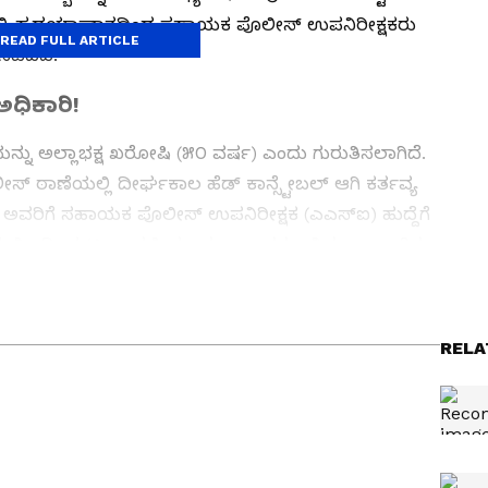
ಳಲ್ಲಿ ಹೃದಯಾಘಾತದಿಂದ ಸಹಾಯಕ ಪೊಲೀಸ್ ಉಪನಿರೀಕ್ಷಕರು
READ FULL ARTICLE
ಡೆದಿದೆ.
 ಅಧಿಕಾರಿ!
್ನು ಅಲ್ಲಾಭಕ್ಷ ಖರೋಷಿ (೫೦ ವರ್ಷ) ಎಂದು ಗುರುತಿಸಲಾಗಿದೆ.
 ಠಾಣೆಯಲ್ಲಿ ದೀರ್ಘಕಾಲ ಹೆಡ್ ಕಾನ್ಸ್ಟೇಬಲ್ ಆಗಿ ಕರ್ತವ್ಯ
ಖೆಯು ಅವರಿಗೆ ಸಹಾಯಕ ಪೊಲೀಸ್ ಉಪನಿರೀಕ್ಷಕ (ಎಎಸ್‌ಐ) ಹುದ್ದೆಗೆ
ಿ ಕೇಳಿ ಇಡೀ ಕುಟುಂಬದಲ್ಲಿ ಹಬ್ಬದ ವಾತಾವರಣ ನಿರ್ಮಾಣವಾಗಿತ್ತು.
 ಮಾಡಿ ಶುಭಾಶಯಗಳನ್ನು ಕೋರುತ್ತಿದ್ದರು.
RELA
 ನನ್ನ ಹುಟ್ಟೂರು. ಮೈಸೂರಿನಲ್ಲಿ ಎಂ.ಎ. ವ್ಯಾಸಂಗ ಮಾಡುವಾಗಲೇ
ಳ್ಳಿಯ ‘ಉದಯವಾಣಿ’ಯಿಂದ ಆರಂಭವಾದ ನನ್ನ ಮಾಧ್ಯಮ ಜರ್ನಿ,
ಥೆಗಳ ಮೂಲಕ ಸಾಗಿತು. ಪ್ರಸ್ತುತ ‘ಏಷ್ಯಾನೆಟ್ ಸುವರ್ಣ ನ್ಯೂಸ್’
ಿದ್ದೇನೆ. ರಾಜಕೀಯ, ಕ್ರೈಂ, ಸುದ್ದಿಗಳೇ ಅಚ್ಚು ಮೆಚ್ಚು.