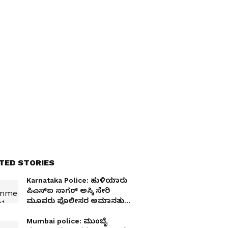
TED STORIES
Karnataka Police: ಹುಳಿಯಾರು
ಪಿಎಸ್‌ಐ ಸಾಗರ್ ಅಸ್ಕಿ ಸೇರಿ
ಮೂವರು ಪೊಲೀಸರ ಅಮಾನತು;
ಕಾರಣ ಕೇಳಿದ್ರೆ ನಗ್ತೀರಿ!
Mumbai police: ಮುಂಬೈ