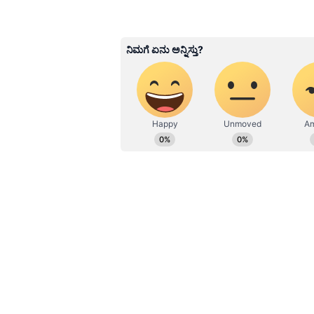
Related Articles
Karnataka Police: ಹು
ಪಿಎಸ್‌ಐ ಸಾಗರ್ ಅಸ್ಕಿ ಸೇ
ಮೂವರು ಪೊಲೀಸರ ಅಮ
ಕಾರಣ ಕೇಳಿದ್ರೆ ನಗ್ತೀರಿ!
ಮಾರ್ಗಮಧ್ಯೆ ಎರಗಿದ ಕಂಟಕ!
ಬಡ್ತಿ ಪಡೆದ ಹೊಸ ಹುದ್ದೆಗೆ ಅಧಿಕೃತವಾಗಿ ಹ
ಗದ್ದನಕೇರಿಯಿಂದ ಬಾಗಲಕೋಟೆ ಮುಖ್ಯ ಕಚೇ
ಆದರೆ ವಿಧಿಯ ಆಟವೇ ಬೇರೆಯಾಗಿತ್ತು. ಪ್ರಯಾ
ಕಾಣಿಸಿಕೊಂಡಿದೆ. ತಕ್ಷಣವೇ ಅವರನ್ನು ಆಸ್ಪತ
ಮಾರ್ಗಮಧ್ಯದಲ್ಲೇ ಅವರು ಕೊನೆಯುಸಿರೆಳೆದಿ