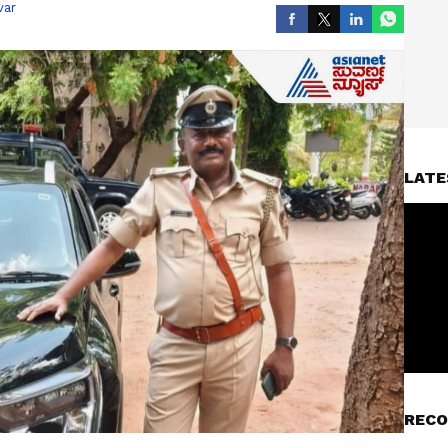
var
LATE
RECO