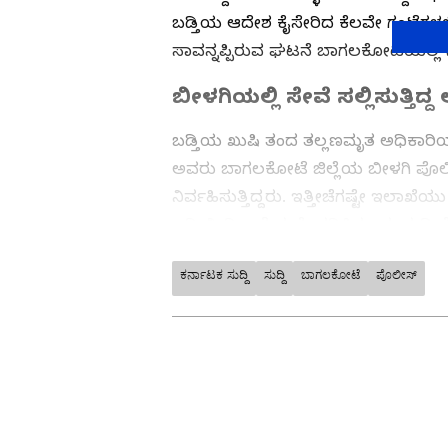
ಬಡ್ತಿಯ ಆದೇಶ ಕೈಸೇರಿದ ಕೆಲವೇ ಗಂಟೆಗ
ಸಾವನ್ನಪ್ಪಿರುವ ಘಟನೆ ಬಾಗಲಕೋಟೆಯಲ್ಲಿ ನ
ಬೀಳಗಿಯಲ್ಲಿ ಸೇವೆ ಸಲ್ಲಿಸುತ್ತಿದ್ದ
ಬಡ್ತಿಯ ಖುಷಿ ತಂದ ತಲ್ಲಣಮೃತ ಅಧಿಕಾರಿಯನ
ಅವರು ಬಾಗಲಕೋಟೆ ಜಿಲ್ಲೆಯ ಬೀಳಗಿ ಪೊಲೀಸ್
ನಿರ್ವಹಿಸುತ್ತಿದ್ದರು. ಇತ್ತೀಚೆಗಷ್ಟೇ ಇಲಾ
ಬಡ್ತಿ ನೀಡಿ ಆದೇಶ ಹೊರಡಿಸಿತ್ತು. ಈ ಸುದ್ಧ
ಸಹೋದ್ಯೋಗಿಗಳು ಮತ್ತು ಹಿತೈಷಿಗಳು ಫೋನ್
ಕರ್ನಾಟಕ ಸುದ್ದಿ
ಸುದ್ದಿ
ಬಾಗಲಕೋಟೆ
ಪೊಲೀಸ್
ABOUT THE AUTHOR
Bhimasi M Koleppanavar
BM
ಹುಬ್ಬಳ್ಳಿ-ಧಾರವಾಡದ ಮಧ್ಯದ ಶಿವಳ್ಳಿ
ಪತ್ರಿಕೋದ್ಯಮಕ್ಕೆ ಕಾಲಿಟ್ಟೆ. ಹುಬ್ಬ
‘ವಿಜಯವಾಣಿ’ ಮತ್ತು ‘ನ್ಯೂಸ್ 18’ ಸಂಸ್
ಡಿಜಿಟಲ್ ವಿಭಾಗದಲ್ಲಿ ಕಾರ್ಯನಿರ್ವಹಿಸುತ್ತ