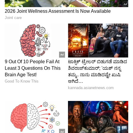
ಹೋಬಳಿಯಲ್ಲಿ ಹೆಚ್ಚಿನ ಪ್ರಮಾಣದಲ್ಲಿ ಕಾಣಿಸಿಕೊಂಡಿದ್ದು,
ನಿರಂತರವಾಗಿ ಚಿಕಿತ್ಸೆ ನೀಡಲಾಗುತ್ತಿದೆ. ರೈತರು ಆತಂಕ ಪಡುವ
ಅಗತ್ಯವಿಲ್ಲ.
-ಡಾ. ಶಿವಣ್ಣ, ಉಪನಿರ್ದೇಶಕರು, ಪಶು ವೈದ್ಯಕೀಯ
ಇಲಾಖೆ