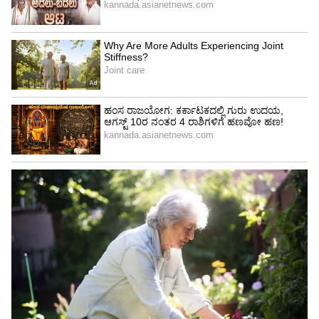
Bandipur: ಬೇಸಿಗೆಯಲ್ಲಿ ಜೀರೋ ಫೈರ್‌ಗೆ ಸೂಚನೆ
ಸಿಬ್ಬಂದಿ ಕೊರತೆ ನಡುವೆಯೂ ಸಿಬ್ಬಂದಿ ಹಗಲು ರಾತ್ರಿ ಎನ್ನದೇ
ಚರ್ಮಗಂಟು ರೋಗ ತಡೆಗೆ ಹಗಲಿರುಳು ಶ್ರಮಿಸುತ್ತಿದ್ದಾರೆ.
ಜಿಲ್ಲೆಯಲ್ಲಿ ಎಚ್‌.ಡಿ.ಕೋಟೆ ತಾಲೂಕಿನ ಗಡಿ ಬೇಗೂರು