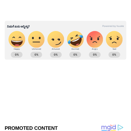
ವೈದ್ಯಕೀಯ ಸೇವಾ ಇಲಾಖೆಯ ಸಹಾಯಕ ನಿರ್ದೇಶಕ ಡಾ.
ಮೋಹನ್‌ಕುಮಾರ್‌ ಕನ್ನಡಪ್ರಭಕ್ಕೆ ಮಾಹಿತಿ ನೀಡಿದ್ದಾರೆ. ಡಿ.3
ಶನಿವಾರ ಒಂದೇ ದಿನ 70 ಜಾನುವಾರುಗಳಿಗೆ ಚರ್ಮಗಂಟು
ರೋಗ ಕಾಣಿಸಿಕೊಂಡಿದೆ.
ABOUT THE AUTHOR
Govindaraj S
GS
ಏಷ್ಯಾನೆಟ್ ಸುವರ್ಣ ಡಿಜಿಟಲ್ ಕನ್ನಡ ವಿಭಾಗದಲ್ಲಿ ಉಪ ಸಂಪಾದಕ.
ಕಳೆದ 8 ವರ್ಷಗಳಿಂದ ಮಾಧ್ಯಮ ಪ್ರಪಂಚದಲ್ಲಿದ್ದೇನೆ. ಹುಟ್ಟಿ
ಬೆಳೆದಿದ್ದು ಬೆಂಗಳೂರಿನಲ್ಲಿ. ಸ್ನಾತಕೋತ್ತರ ಪದವಿಯನ್ನು ಬೆಂಗಳೂರು
ವಿಶ್ವವಿದ್ಯಾಲಯದಿಂದ ಪಡೆದಿದ್ದೇನೆ. ದೂರದರ್ಶನದಲ್ಲಿ ಇಂಟರ್ನ್‌ಶಿಪ್
ಚಾಮರಾಜನಗರ
ನಿರ್ವಹಣೆ. ಪ್ರಜಾವಾಣಿ ಮತ್ತು ಉದಯವಾಣಿ ಡಿಜಿಟಲ್ ವಿಭಾಗದಲ್ಲಿ
ಬರಹಗಾರ ಹಾಗೂ ಕಂಟೆಂಟ್ ಡೆವಲಪರ್ ಆಗಿ ಕೆಲಸ ಮಾಡಿದ್ದೇನೆ.
ಮನರಂಜನೆ ಸುದ್ದಿಗಳ ಬಗ್ಗೆ ತುಂಬಾ ಆಸಕ್ತಿ. ಸಿನಿಮಾ ವೀಕ್ಷಿಸುವುದು,
ಸಂಗೀತ ಕೇಳುವುದು ಮತ್ತು ಕ್ರೀಡೆ ನೆಚ್ಚಿನ ಹವ್ಯಾಸಗಳು.