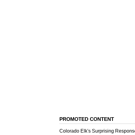
Related Articles
ಆರ್‌ಸಿಬಿ ಪಂದ್ಯ ಅಹಮದಾ
ಶಿಫ್ಟ್: ಸರ್ಕಾರದ ಪಾತ್ರ ಇಲ್
ವಾಣಿಜ್ಯ ಕಾರಣವಿರಬಹುದ
ಸಚಿವ ಪರಮೇಶ್ವರ
ಇದೀಗ ಗುರುವಾರ ನಡೆದ ಸಚಿವ ಸಂಪುಟ ಸಭ
ಒದಗಿಸಬಹುದು ಎಂಬ ಬಗ್ಗೆ ವಿಸ್ತೃತ ಚರ್ಚೆ 
ಇಲಾಖೆ ಮಂಡಿಸಿದ್ದ ಕರ್ನಾಟಕ ನಾಗರಿಕ ಸೇವ
ಒಪ್ಪಿಗೆ ದೊರೆತಿರುವುದಾಗಿ ತಿಳಿದುಬಂದಿದೆ.