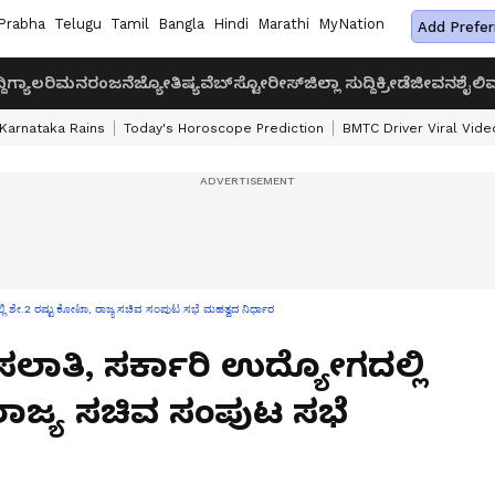
Prabha
Telugu
Tamil
Bangla
Hindi
Marathi
MyNation
Add Prefer
ದಿ
ಗ್ಯಾಲರಿ
ಮನರಂಜನೆ
ಜ್ಯೋತಿಷ್ಯ
ವೆಬ್‌ಸ್ಟೋರೀಸ್
ಜಿಲ್ಲಾ ಸುದ್ದಿ
ಕ್ರೀಡೆ
ಜೀವನಶೈಲಿ
ವ
Karnataka Rains
Today's Horoscope Prediction
BMTC Driver Viral Vide
್ಲಿ ಶೇ.2 ರಷ್ಟು ಕೋಟಾ, ರಾಜ್ಯ ಸಚಿವ ಸಂಪುಟ ಸಭೆ ಮಹತ್ವದ ನಿರ್ಧಾರ
ಸಲಾತಿ, ಸರ್ಕಾರಿ ಉದ್ಯೋಗದಲ್ಲಿ
ರಾಜ್ಯ ಸಚಿವ ಸಂಪುಟ ಸಭೆ