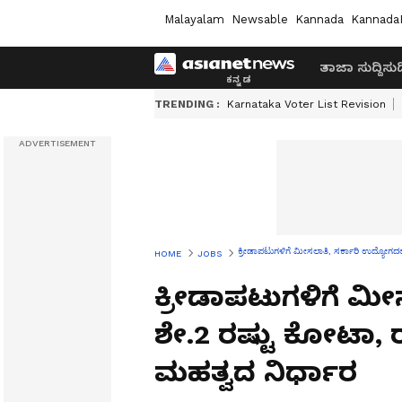
Malayalam
Newsable
Kannada
Kannada
ತಾಜಾ ಸುದ್ದಿ
ಸುದ್
TRENDING :
Karnataka Voter List Revision
ಕ್ರೀಡಾಪಟುಗಳಿಗೆ ಮೀಸಲಾತಿ, ಸರ್ಕಾರಿ ಉದ್ಯೋಗದಲ
HOME
JOBS
ಕ್ರೀಡಾಪಟುಗಳಿಗೆ ಮೀ
ಶೇ.2 ರಷ್ಟು ಕೋಟಾ, 
ಮಹತ್ವದ ನಿರ್ಧಾರ