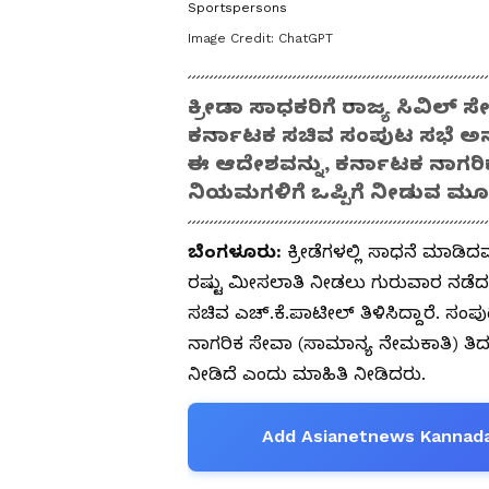
Sportspersons
Image Credit:
ChatGPT
ಕ್ರೀಡಾ ಸಾಧಕರಿಗೆ ರಾಜ್ಯ ಸಿವಿಲ್ ಸ
ಕರ್ನಾಟಕ ಸಚಿವ ಸಂಪುಟ ಸಭೆ ಅನು
ಈ ಆದೇಶವನ್ನು, ಕರ್ನಾಟಕ ನಾಗರಿಕ
ನಿಯಮಗಳಿಗೆ ಒಪ್ಪಿಗೆ ನೀಡುವ ಮೂಲ
ಬೆಂಗಳೂರು:
ಕ್ರೀಡೆಗಳಲ್ಲಿ ಸಾಧನೆ ಮಾಡಿದವರ
ರಷ್ಟು ಮೀಸಲಾತಿ ನೀಡಲು ಗುರುವಾರ ನಡೆ
ಸಚಿವ ಎಚ್.ಕೆ.ಪಾಟೀಲ್‌ ತಿಳಿಸಿದ್ದಾರೆ. ಸಂಪ
ನಾಗರಿಕ ಸೇವಾ (ಸಾಮಾನ್ಯ ನೇಮಕಾತಿ) ತಿ
ನೀಡಿದೆ ಎಂದು ಮಾಹಿತಿ ನೀಡಿದರು.
Add Asianetnews Kannada