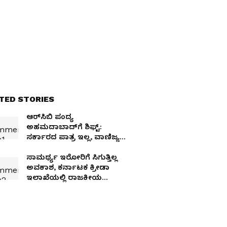
TED STORIES
ಆರ್‌ಸಿಬಿ ಪಂದ್ಯ
ಅಹಮದಾಬಾದ್‌ಗೆ ಶಿಫ್ಟ್:
ಸರ್ಕಾರದ ಪಾತ್ರ ಇಲ್ಲ, ವಾಣಿಜ್ಯ
ಕಾರಣವಿರಬಹುದು: ಗೃಹ ಸಚಿವ
ಪರಮೇಶ್ವರ
ಸಾಮರ್ಥ್ಯ ಇರೋರಿಗೆ ಸಿಗುತ್ತಿಲ್ಲ
ಅವಕಾಶ, ಕರ್ನಾಟಕ ಕ್ರೀಡಾ
ಇಲಾಖೆಯಲ್ಲಿ ರಾಜಕೀಯ
ಹಸ್ತಕ್ಷೇಪ! ಸಿಡೆದಿದ್ದ ಅಥ್ಲೀಟ್ಸ್‌