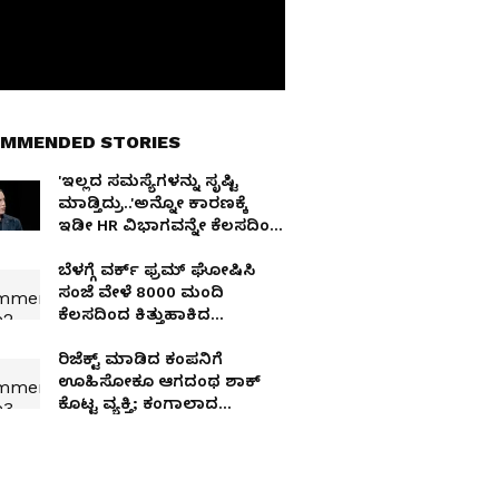
MMENDED STORIES
'ಇಲ್ಲದ ಸಮಸ್ಯೆಗಳನ್ನು ಸೃಷ್ಟಿ
ಮಾಡ್ತಿದ್ರು..'ಅನ್ನೋ ಕಾರಣಕ್ಕೆ
ಇಡೀ HR ವಿಭಾಗವನ್ನೇ ಕೆಲಸದಿಂದ
ಕಿತ್ತೆಸೆದ ಫಿನ್‌ಟೆಕ್ ಸಿಇಒ
ಬೆಳಗ್ಗೆ ವರ್ಕ್ ಫ್ರಮ್ ಘೋಷಿಸಿ
ಸಂಜೆ ವೇಳೆ 8000 ಮಂದಿ
ಕೆಲಸದಿಂದ ಕಿತ್ತುಹಾಕಿದ
ಫೇಸ್‌ಬುಕ್
ರಿಜೆಕ್ಟ್‌ ಮಾಡಿದ ಕಂಪನಿಗೆ
ಊಹಿಸೋಕೂ ಆಗದಂಥ ಶಾಕ್‌
ಕೊಟ್ಟ ವ್ಯಕ್ತಿ; ಕಂಗಾಲಾದ
ಮ್ಯಾನೇಜರ್