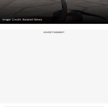
Image Credit:
Asianet News