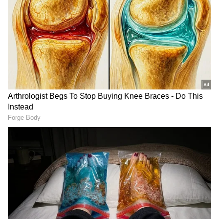
ಪ್ರಕೃತಿ ವಿಕೋಪಕ್ಕೆ ಮುನ್ನುಡಿ? ಭಾರಿ ಸಾವುನೋವಿನ
ಸೂಚನೆ?
RECOMMENDED STORIES
ಹಾವುಗಳು ರಹಸ್ಯವಾಗಿರುತ್ತವೆ. ಹೆಚ್ಚಾಗಿ ಭೂಗತದಲ್ಲಿ