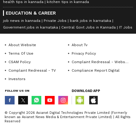
health tips in kannada
kitchen tips in kannada
EDUCATION & CAREER
job news in kannada
Private Jobs
bank jobs in karnataka
Government jobs in karnataka
Central Govt Jobs in Kannada
IT Jobs
About Website
About Tv
Terms Of Use
Privacy Policy
CSAM Policy
Complaint Redressal - Website
Complaint Redressal - TV
Compliance Report Digital
Investors
FOLLOW US ON
DOWNLOAD APP
© Copyright 2026 Asianxt Digital Technologies Private Limited (Formerly
known as Asianet News Media & Entertainment Private Limited) | All Rights
Reserved