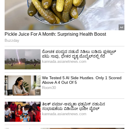
ನಾಗರ ಹಾವಿನ ಸಾಮ್ರಾಜ್ಯ :
ವಿಶ್ವದ ಅತಿ ಉದ್ದದ ವಿಷಕಾರಿ
ಹಾವು ನಾಗರಹಾವು. ಇದು 15 ಅಡಿ ಉದ್ದದವರೆಗೆ
ಬೆಳೆಯಬಹುದು. ಭಾರತದಲ್ಲಿ ನಾಗರಹಾವುಗಳ ವ್ಯಾಪ್ತಿಯು
ಪಶ್ಚಿಮ ಘಟ್ಟಗಳು, ಉತ್ತರ ಭಾರತದ ಟೆರೈ ಬೆಲ್ಟ್, ಈಶಾನ್ಯ
ಭಾರತ, ಪಶ್ಚಿಮ ಬಂಗಾಳ ಮತ್ತು ಒಡಿಶಾದ ಮ್ಯಾಂಗ್ರೋವ್
ಕರಾವಳಿಗಳು, ಅಂಡಮಾನ್ ಮತ್ತು ನಿಕೋಬಾರ್ ಮತ್ತು
ಪೂರ್ವ ಘಟ್ಟಗಳ ಕೆಲವು ಭಾಗಗಳಲ್ಲಿ ಹೆಚ್ಚಾಗಿ ಕಂಡು
ಬರುತ್ತದೆ.