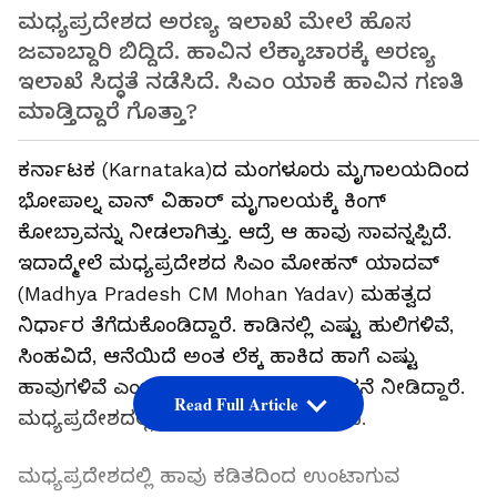
ಮಧ್ಯಪ್ರದೇಶದ ಅರಣ್ಯ ಇಲಾಖೆ ಮೇಲೆ ಹೊಸ
ಜವಾಬ್ದಾರಿ ಬಿದ್ದಿದೆ. ಹಾವಿನ ಲೆಕ್ಕಾಚಾರಕ್ಕೆ ಅರಣ್ಯ
ಇಲಾಖೆ ಸಿದ್ಧತೆ ನಡೆಸಿದೆ. ಸಿಎಂ ಯಾಕೆ ಹಾವಿನ ಗಣತಿ
ಮಾಡ್ತಿದ್ದಾರೆ ಗೊತ್ತಾ?
ಕರ್ನಾಟಕ (Karnataka)ದ ಮಂಗಳೂರು ಮೃಗಾಲಯದಿಂದ
ಭೋಪಾಲ್ನ ವಾನ್ ವಿಹಾರ್ ಮೃಗಾಲಯಕ್ಕೆ ಕಿಂಗ್
ಕೋಬ್ರಾವನ್ನು ನೀಡಲಾಗಿತ್ತು. ಆದ್ರೆ ಆ ಹಾವು ಸಾವನ್ನಪ್ಪಿದೆ.
ಇದಾದ್ಮೇಲೆ ಮಧ್ಯಪ್ರದೇಶದ ಸಿಎಂ ಮೋಹನ್ ಯಾದವ್
(Madhya Pradesh CM Mohan Yadav) ಮಹತ್ವದ
ನಿರ್ಧಾರ ತೆಗೆದುಕೊಂಡಿದ್ದಾರೆ. ಕಾಡಿನಲ್ಲಿ ಎಷ್ಟು ಹುಲಿಗಳಿವೆ,
ಸಿಂಹವಿದೆ, ಆನೆಯಿದೆ ಅಂತ ಲೆಕ್ಕ ಹಾಕಿದ ಹಾಗೆ ಎಷ್ಟು
ಹಾವುಗಳಿವೆ ಎಂಬುದನ್ನು ಲೆಕ್ಕ ಹಾಕಲು ಸೂಚನೆ ನೀಡಿದ್ದಾರೆ.
Read Full Article
ಮಧ್ಯಪ್ರದೇಶದಲ್ಲಿ ಹಾವಿನ ಗಣತಿ ನಡೆಯಲಿದೆ.
ಮಧ್ಯಪ್ರದೇಶದಲ್ಲಿ ಹಾವು ಕಡಿತದಿಂದ ಉಂಟಾಗುವ