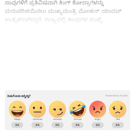
ಸಾವುಗಳಿಗೆ ಪ್ರತಿವಿಷವಾಗಿ ಕಿಂಗ್ ಕೋಬ್ರಾಗಳನ್ನು
ಮರುಪರಿಚಯಿಸಲು ಮುಖ್ಯಮಂತ್ರಿ ಮೋಹನ್ ಯಾದವ್
ಉತ್ಸುಕರಾಗಿದ್ದಾರೆ. ರಾಜ್ಯದಲ್ಲಿ ಹಾವುಗಳ ಸಂಖ್ಯೆ
ನಿರ್ಣಯಿಸಲು ವಿಷಪೂರಿತ ಹಾವುಗಳನ್ನು ಎಣಿಸಬೇಕೆಂದು
ಅವರು ಬಯಸ್ತಿದ್ದಾರೆ. ಸರೀಸೃಪಗಳಲ್ಲಿ ಹಾವುಗಳನ್ನು ಲೆಕ್ಕ
LATEST VIDEOS
ಹಾಕಲಾಗುವುದಿಲ್ಲ. ಕಾಡಿನ ಈ ಲೆಕ್ಕಾಚಾರವು
ಅರ್ಥಪೂರ್ಣವಲ್ಲ. ಅವು ಕೂಡ ಪ್ರಾಣಿಗಳು. ಇದರಿಂದಾಗಿ,
ರಾಜ ನಾಗರಹಾವು ಕ್ರಮೇಣ ಕಣ್ಮರೆಯಾಗ್ತಿದೆ. ಕಾಡಿನಲ್ಲಿ
ಹುಲಿಗಳ ಕೊರತೆಯಿಂದ ಪರಿಸರ ವ್ಯವಸ್ಥೆ ಹೇಗೆ
ಹದಗೆಡುತ್ತದೆಯೋ, ಅದೇ ರೀತಿ ಕಿಂಗ್ ಕೋಬ್ರಾದಿಂದ
ಕಾಡುಗಳ ಪರಿಸರ ವ್ಯವಸ್ಥೆಯೂ ಹದಗೆಟ್ಟಿದೆ. ಹಾವುಗಳನ್ನು
ಸಹ ಎಣಿಸಬೇಕು ಎಂದು ಮುಖ್ಯಮಂತ್ರಿ ಹೇಳಿದ್ದಾರೆ.
ಹಾವು ಎಣಿಸಲು ಇರುವ ಸಮಸ್ಯೆ :
ಮುಖ್ಯಮಂತ್ರಿಗಳ
ABOUT THE AUTHOR
ಹಾವು ಎಣಿಕೆ ಪ್ಲಾನ್ ನಲ್ಲಿ ಎರಡು ಸಮಸ್ಯೆ ಇದೆ. ಕಾಡಿನಲ್ಲಿ
Roopa Hegde
RH