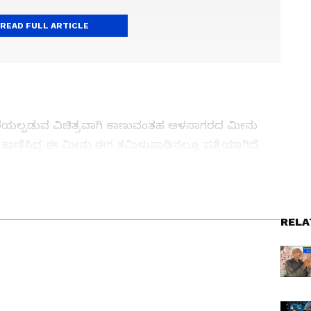
READ FULL ARTICLE
ಕರೆಯಲ್ಪಡುವ ವಿಚಿತ್ರವಾಗಿ ಕಾಣುವಂತಹ ಆಳಸಾಗರದ ಮೀನು
ಲಿ ಕಾಣಿಸಿದ್ದ ಈ ಮೀನು ಈಗ ತಮಿಳುನಾಡಿನಲ್ಲೂ ಪತ್ತೆಯಾಗಿದೆ.
ುತ್ತಿದೆ. ಸುಮಾರು 30 ಅಡಿ (9 ಮೀಟರ್) ಉದ್ದದ ಬೃಹತ್
 ಜನರ ಸಹಾಯ ಬೇಕಾಯಿತು ಎಂದರೆ ಇದರ ಗಾತ್ರ ಅರ್ಥವಾದೀತು. ಈ
ತ್ತು ಜಗತ್ತಿನ ಕ್ಷಣಕ್ಷಣದ ಕನ್ನಡ ಸುದ್ದಿ (
Kannada
ು.
್ ಸುವರ್ಣ ನ್ಯೂಸ್‌ ಫಾಲೋ ಮಾಡಿ. ಬ್ರೇಕಿಂಗ್ ಸುದ್ದಿ
RELA
ಷ ವರದಿಗಳು ಮತ್ತು ನೇರ ಪ್ರಸಾರಗಳೊಂದಿಗೆ (
kannada
ಕ್ಲಿಕ್‌ನಲ್ಲಿ ಲಭ್ಯ. ಏಷ್ಯಾನೆಟ್ ಸುವರ್ಣ ನ್ಯೂಸ್
ಾಗು ಎಲ್ಲಾ ಅಪ್‌ಡೇಟ್ ಗಳನ್ನು ಪಡೆಯಿರಿ