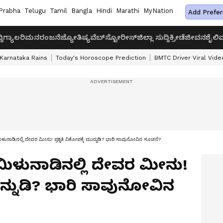
Prabha
Telugu
Tamil
Bangla
Hindi
Marathi
MyNation
Add Prefer
ದಿ
ಗ್ಯಾಲರಿ
ಮನರಂಜನೆ
ಜ್ಯೋತಿಷ್ಯ
ವೆಬ್‌ಸ್ಟೋರೀಸ್
ಜಿಲ್ಲಾ ಸುದ್ದಿ
ಕ್ರೀಡೆ
ಜೀವನಶೈಲಿ
ವ
Karnataka Rains
Today's Horoscope Prediction
BMTC Driver Viral Vide
ಾಡಿನಲ್ಲಿ ದೇವರ ಮೀನು! ಪ್ರಕೃತಿ ವಿಕೋಪಕ್ಕೆ ಮುನ್ನುಡಿ? ಭಾರಿ ಸಾವುನೋವಿನ ಸೂಚನೆ?
ಮಿಳುನಾಡಿನಲ್ಲಿ ದೇವರ ಮೀನು!
ಮುನ್ನುಡಿ? ಭಾರಿ ಸಾವುನೋವಿನ