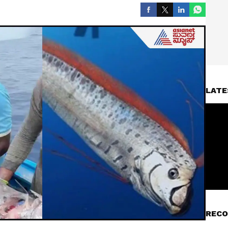
LATE
RECO