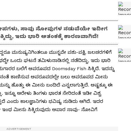
ಕೋಪಗಳು, ಸಾವು ನೋವುಗಳ ನಡುವೆಯೇ ಇದೀಗ
ಕಿದ್ದು, ಇದು ಭಾರಿ ಆತಂಕಕ್ಕೆ ಕಾರಣವಾಗಿದೆ!
್ದರೂ ಮನುಷ್ಯನಿಗಿಂತಲೂ ಮುನ್ನವೇ ಪಶು-ಪಕ್ಷಿ, ಜಲಚರಗಳಿಗೆ
ಅಂಥದ್ದೇ ಒಂದು ಘಟನೆ ತಮಿಳುನಾಡಿನಲ್ಲಿ ನಡೆದಿದ್ದು, ಇದು ಭಾರಿ
ನುಗಾರರ ಬಲೆಗೆ ಅಪರೂಪದ Doomsday Fish ಸಿಕ್ಕಿದೆ. ಇದನ್ನು
ವಿನಂತೆ ಕಾಣಿಸುವ ಅಪರೂಪದಲ್ಲೇ ಬಲು ಅಪರೂಪದ ಮೀನು
ನ್ನು ಹೊತ್ತು ಈ ಮೀನು ಬಂದಿದೆ ಎನ್ನಲಾಗುತ್ತಿದೆ. ಅಷ್ಟಕ್ಕೂ ಈ
 ಇನ್ನೂ ಆರೇಳು ತಿಂಗಳು ಭಾರತ ಸೇರಿದಂತೆ ಇಡೀ ವಿಶ್ವ
ದೆ ಎಂದು ಕಾಲಜ್ಞಾನಿಗಳು ಭವಿಷ್ಯ ನುಡಿದು ಆಗಿದೆ. ಇದರ
ಿಯೇ ಇಂಥ ಮೀನು ಸಿಕ್ಕಿರುವುದು ಅಪಾರ ಸಾವು- ನೋವಿಗೆ