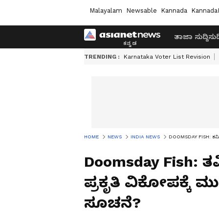
Malayalam
Newsable
Kannada
Kannada
ತಾಜಾ ಸುದ್ದಿ
ಸುದ್
TRENDING :
Karnataka Voter List Revision
HOME
NEWS
INDIA NEWS
DOOMSDAY FISH: ತಮಿಳುನ
Doomsday Fish: ತ
ಪ್ರಕೃತಿ ವಿಕೋಪಕ್ಕೆ 
ಸೂಚನೆ?