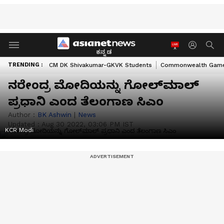
ಕನ್ನಡ
TRENDING :
CM DK Shivakumar-GKVK Students
Commonwealth Game
ನರೇಂದ್ರ ಮೋದಿಯನ್ನು ಗೋಲ್‌ಮಾಲ್‌
ಪ್ರಧಾನಿ ಎಂದ ತೆಲಂಗಾಣ ಸಿಎಂ
Author :
BK Ashwin
|
News
Updated :
Aug 30 2022, 03:06 PM IST
KCR Modi