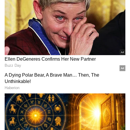
ವಿಶೇಷ ವರದಿಗಳು ಮತ್ತು ನೇರ ಪ್ರಸಾರಗಳೊಂದಿಗೆ
(
kannada news live
) ಸಂಪೂರ್ಣ ಮಾಹಿತಿ ಒಂದೇ
ಕ್ಲಿಕ್‌ನಲ್ಲಿ ಲಭ್ಯ. ಏಷ್ಯಾನೆಟ್ ಸುವರ್ಣ ನ್ಯೂಸ್ ಅಧಿಕೃತ
ಇನ್ನೊಂದೆಡೆ, ತೆಲಂಗಾಣ ಬಿಜೆಪಿ ಅಧ್ಯಕ್ಷ ಬಂಡಿ ಸಂಜಯ್
ಆ್ಯಪ್ ಡೌನ್‌ಲೋಡ್ ಮಾಡಿ ಹಾಗು ಎಲ್ಲಾ ಅಪ್‌ಡೇಟ್
ವಿರುದ್ಧ ಟೀಕೆ ಮಾಡಿದ ತೆಲಂಗಾಣ ಸಿಎಂ, ಕೆಲವು
ಗಳನ್ನು ಪಡೆಯಿರಿ
"ಸನ್ಯಾಸಿಗಳು" ಇದ್ದಾರೆ. ಅವರು ತೆಲಂಗಾಣದ
ಸ್ವಾಭಿಮಾನವನ್ನು ಪ್ರತಿಜ್ಞೆ ಮಾಡುವ ಮೂಲಕ ಪಾದರಕ್ಷೆಗಳನ್ನು
ಸಾಗಿಸಲು ಉತ್ಸುಕರಾಗಿದ್ದಾರೆ ಎಂದು ಲೇವಡಿ ಮಾಡಿದ್ದಾರೆ.
ಇತ್ತೀಚೆಗೆ ಕೇಂದ್ರ ಗೃಹ ಸಚಿವ ಅಮಿತ್ ಶಾ ಅವರು
ದೇವಸ್ಥಾನದಿಂದ ಹೊರಗೆ ಬಂದಾಗ ಅವರ ಪಾದರಕ್ಷೆಗಳನ್ನು
ತೆಲಂಗಾಣ ಬಿಜೆಪಿ ಅಧ್ಯಕ್ಷ ಹೊತ್ತೊಯ್ದಿದ್ದ ವಿಡಿಯೋ
ವಿವಾದಕ್ಕೆ ಸಿಲುಕಿತ್ತು. ಈ ಹಿನ್ನೆಲೆ ಬಂಡಿ ಸಂಜಯ್‌ ಅವರ
ವಿರುದ್ಧ ತೆಲಂಗಾಣ ಮುಖ್ಯಮಂತ್ರಿ ಟೀಕೆ ಮಾಡಿದ್ದಾರೆ. ಅಲ್ಲದೆ,
"ದಿಲ್ಲಿಯಿಂದ ಬರುವ ಕಳ್ಳರಿಗೆ ನಾವು ಗುಲಾಮರಾಗಬೇಕೇ?"
ಎಂದೂ ಕೆಸಿಆರ್‌ ಪ್ರಶ್ನೆ ಮಾಡಿದ್ದಾರೆ.