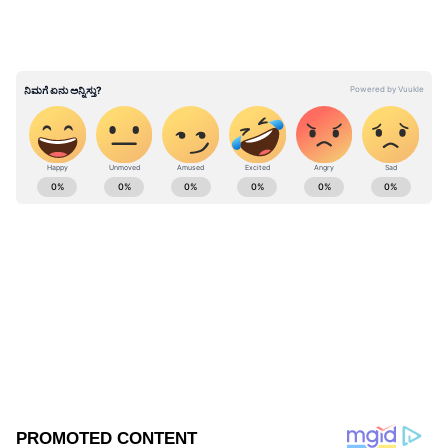
ಚಂದ್ರಶೇಖರ್‌ ರಾವ್‌ ಜನರಿಗೆ ಮನವಿ ಮಾಡಿದ್ದಾರೆ.
ಕೆಸಿಆರ್ ಪತನ ಆರಂಭವಾಗಿದೆ: ತೆಲಂಗಾಣ ರ‍್ಯಾಲಿಯಲ್ಲಿ
ಅಮಿತ್ ಶಾ ಗುಡುಗು
ABOUT THE AUTHOR
BK Ashwin
BA
ತೆಲಂಗಾಣ
ನರೇಂದ್ರ ಮೋದಿ
ಬಿಜೆಪಿ
Published :
Aug 30 2022, 03:05 PM IST