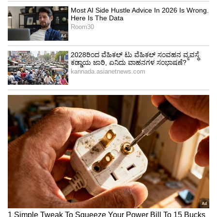
ತೆಲಂಗಾಣದ ಮುನುಗೋಡೆಯಲ್ಲಿ ಕಾಂಗ್ರೆಸ್‌ ಶಾಸಕರಾಗಿದ್ದ
ಕೋಮತಿರೆಡ್ಡಿ ರಾಜಗೋಪಾಲ್‌ ರೆಡ್ಡಿ ರಾಜೀನಾಮೆಯಿಂದ
ತೆರವಾಗಿರುವ ಸ್ಥಾನಕ್ಕೆ ಉಪ ಚುನಾವಣೆ ನಡೆಯಲಿದೆ. ಈ
ಹಿನ್ನೆಲೆ ಇತ್ತೀಚೆಗೆ ಕೇಂದ್ರ ಗೃಹ ಸಚಿವ ಅಮಿತ್ ಶಾ ರ‍್ಯಾಲಿ
ನಡೆಸಿ ಟಿಆರ್‌ಎಸ್‌ ಪಕ್ಷ ಹಾಗೂ ತೆಲಂಗಾಣ ಸಿಎಂ ಕೆ.
ಚಂದ್ರಶೇಖರ್‌ ರಾವ್‌ ವಿರುದ್ಧ ವಾಗ್ದಾಳಿ ನಡೆಸಿದ್ದರು. ಈಗ
ತೆಲಂಗಾಣ ಸಿಎಂ ಬಿಜೆಪಿ ವಿರುದ್ಧ, ಪ್ರಮುಖವಾಗಿ ಪ್ರಧಾನಿ
ನರೇಂದ್ರ ಮೋದಿ ವಿರುದ್ಧ ಟೀಕೆ ಮಾಡಿದ್ದು, ಇದರಿಂದ ಉಪ
ಚುನಾವಣೆಯ ಕಾವು ಏರಿದಂತಾಗಿದೆ.