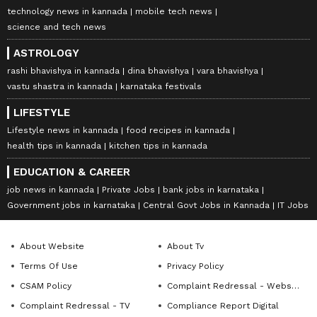
technology news in kannada
mobile tech news
science and tech news
ASTROLOGY
rashi bhavishya in kannada
dina bhavishya
vara bhavishya
vastu shastra in kannada
karnataka festivals
LIFESTYLE
Lifestyle news in kannada
food recipes in kannada
health tips in kannada
kitchen tips in kannada
EDUCATION & CAREER
job news in kannada
Private Jobs
bank jobs in karnataka
Government jobs in karnataka
Central Govt Jobs in Kannada
IT Jobs
About Website
About Tv
Terms Of Use
Privacy Policy
CSAM Policy
Complaint Redressal - Website
Complaint Redressal - TV
Compliance Report Digital