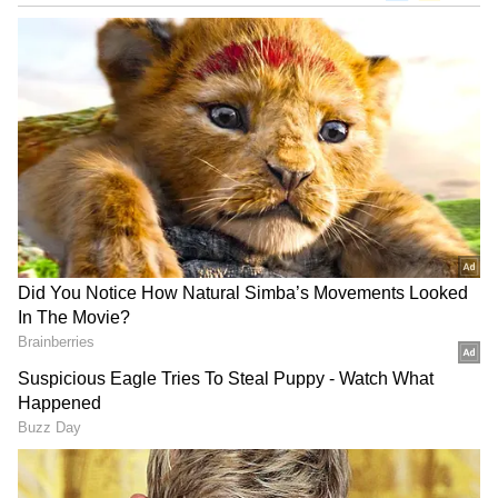
DOWNLOAD APP
ಕರ್ನಾಟಕ, ಭಾರತ (
India News
) ಮತ್ತು ಜಗತ್ತಿನ
ಕ್ಷಣಕ್ಷಣದ ಕನ್ನಡ ಸುದ್ದಿ (
Kannada News
)
ಅಪ್ಡೇಟ್‌ಗಳಿಗಾಗಿ ಏಷ್ಯಾನೆಟ್ ಸುವರ್ಣ ನ್ಯೂಸ್‌ ಫಾಲೋ
ಮಾಡಿ. ಬ್ರೇಕಿಂಗ್ ಸುದ್ದಿ (
Latest Kannada News
),