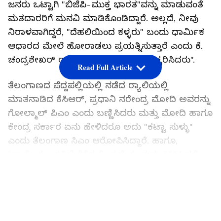
ಜನರು ಒಟ್ಟಾಗಿ "ಬಿಜೆಪಿ-ಮುಕ್ತ ಭಾರತ"ವನ್ನು ಮಾಡುವಂತೆ
ಮತದಾರರಿಗೆ ಮನವಿ ಮಾಡಿಕೊಂಡಿದ್ದಾರೆ. ಅಲ್ಲದೆ, ನೀವು
ನಿರಾಳವಾಗಿದ್ದರೆ, "ದೆಹಲಿಯಿಂದ ಕಳ್ಳರು" ಬಂದು ಧಾರ್ಮಿಕ
ಆಧಾರದ ಮೇಲೆ ಹೋರಾಡಲು ಪ್ರಯತ್ನಿಸುತ್ತಾರೆ ಎಂದು ಕೆ.
ಚಂದ್ರಶೇಖರ್ ರಾವ್ ಸಾರ್ವಜನಿಕರನ್ನು "ಎಚ್ಚರಿಸಿದರು".
Read Full Article
ತೆಲಂಗಾಣದ ಪೆದ್ದಪಲ್ಲಿಯಲ್ಲಿ ನಡೆದ ರ‍್ಯಾಲಿಯಲ್ಲಿ
ಮಾತನಾಡಿದ ಕೆಸಿಆರ್, ಪ್ರಧಾನಿ ನರೇಂದ್ರ ಮೋದಿ ಅವರನ್ನು
ಗೋಲ್ಮಾಲ್ ಪಿಎಂ ಎಂದು ಬಣ್ಣಿಸಿದರು ಮತ್ತು ಮೋದಿ ಹಾಗೂ
ಕೇಂದ್ರ ಸರ್ಕಾರ ಏನು ಹೇಳಿದರೂ ಅದು "ಕಟ್ಟಾ ಸುಳ್ಳು"
ಎಂದು ತೆಲಂಗಾಣ ಸಿಎಂ ಆರೋಪಿಸಿದ್ದಾರೆ. ಹಾಗೂ,
"ನಾವೆಲ್ಲರೂ ಪ್ರತಿಜ್ಞೆ ತೆಗೆದುಕೊಳ್ಳಬೇಕು ಮತ್ತು 2024 ರಲ್ಲಿ
ಬಿಜೆಪಿ ಮುಕ್ತ ಭಾರತವನ್ನು ರಚಿಸಲು ಸಿದ್ಧರಾಗಿರಬೇಕು. ನಾವು
LATEST VIDEOS
ಆ ಘೋಷಣೆಯೊಂದಿಗೆ ಮುನ್ನಡೆಯಬೇಕು. ಆಗ ಮಾತ್ರ ನಾವು
ಈ ದೇಶವನ್ನು ಉಳಿಸಬಹುದು, ಇಲ್ಲದಿದ್ದರೆ ಈ ದೇಶವನ್ನು
ಉಳಿಸಲು ಯಾವುದೇ ಅವಕಾಶವಿಲ್ಲ" ಎಂದೂ ಕೆ.