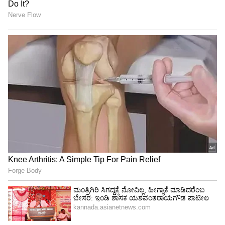
ಜ್ಯೂ. ಎನ್‌ಟಿಆರ್ ಜೊತೆ ಅಮಿತ್ ಶಾ ಡಿನ್ನರ್: ಭೇಟಿ
ಹಿಂದಿದ್ಯಾ ರಾಜಕೀಯ ಲೆಕ್ಕಾಚಾರ?‌
CJP Protest: ಕಾಕ್ರೋಚ್
CJP: ಹೋರಾಟಕ್ಕೆ ಸಿಕ್ಕಿತು ಬಿಗ್
ಪ್ರತಿಭಟನೆಯಲ್ಲಿ ಗಮನ ಸೆಳೆದ
ಸಕ್ಸಸ್: ಕಾಕ್ರೋಚ್ ಪಾರ್ಟಿಯ
ಸೋನಿಯಾ ಸೆಹ್ರಾವತ್​ ಯಾರು?
ಮೊದಲ ಗೆಲುವಿಗೆ ಖಾಕಿ ಪಡೆ
ಯಾಕಿಷ್ಟು ಚರ್ಚೆ
ಶೇಕ್!
LATEST VIDEOS
"ರಾಜಕೀಯ ಬೇಡ, ಸಿನಿಮಾನೇ ಪ್ರಾಣ":
ಕನಕೋತ್ಸವದಲ್ಲಿ ರಿಷಬ್ ಶೆಟ್ಟಿ | Rishab
Shetty speech | Suvarna News
ಶೇ.50 ರಿಂದ ಶೇ.18 ಕ್ಕೆ TAX ಇಳಿಕೆ: ಮೋದಿ-
ಟ್ರಂಪ್ ಐತಿಹಾಸಿಕ ಒಪ್ಪಂದ | India US
Trade Deal | Party Rounds