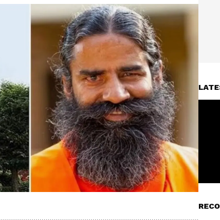
LATE
RECO