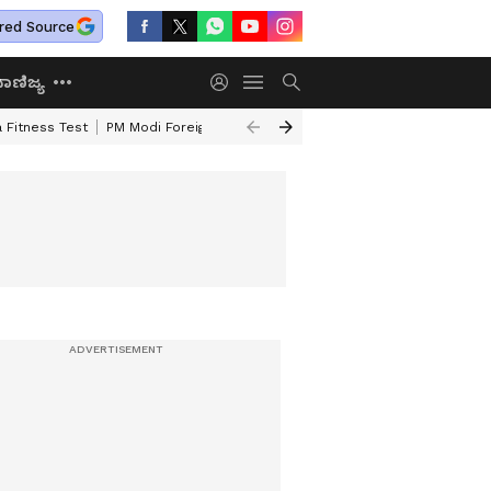
red Source
ಾಣಿಜ್ಯ
 Fitness Test
PM Modi Foreign Travel Expenditure
Valmiki Corporatio