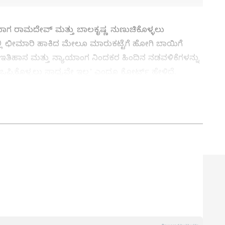
ದಾಗ ರಾಮದೇವ್‌ ಮತ್ತು ಬಾಲಕೃಷ್ಣ ನುಣುಚಿಕೊಳ್ಳಲು
ನಲ್ಲಿ ಛೀಮಾರಿ ಹಾಕಿದ ಮೇಲೂ ಮಾರುಕಟ್ಟೆಗೆ ಹೋಗಿ ಬಾಯಿಗೆ
ತಿಹಾಸ ಮತ್ತು ನ್ಯಾಯಾಂಗ ನಿಂದಕರ ಹಿಂದಿನ ನಡವಳಿಕೆಗಳನ್ನು
್ಪಿಕೊಳ್ಳಲು ಸಾಧ್ಯವೇ ಇಲ್ಲ’ ಎಂದೂ ಕೋರ್ಟ್‌ ಹೇಳಿದೆ.
್ಟಿಗೆ ಪತಂಜಲಿ ಉತ್ಪನ್ನ ಬಗ್ಗೆ ಸ್ಪಷ್ಟನೆ ನೀಡುವೆ:
ತ್ತು ಜಗತ್ತಿನ ಕ್ಷಣಕ್ಷಣದ ಕನ್ನಡ ಸುದ್ದಿ (
Kannada
್ ಸುವರ್ಣ ನ್ಯೂಸ್‌ ಫಾಲೋ ಮಾಡಿ. ಬ್ರೇಕಿಂಗ್ ಸುದ್ದಿ
ಷ ವರದಿಗಳು ಮತ್ತು ನೇರ ಪ್ರಸಾರಗಳೊಂದಿಗೆ (
kannada
ಕ್ಲಿಕ್‌ನಲ್ಲಿ ಲಭ್ಯ. ಏಷ್ಯಾನೆಟ್ ಸುವರ್ಣ ನ್ಯೂಸ್
ಾಗು ಎಲ್ಲಾ ಅಪ್‌ಡೇಟ್ ಗಳನ್ನು ಪಡೆಯಿರಿ
ನ್ನಡಪ್ರಭ ಕನ್ನಡ ಪತ್ರಿಕೋದ್ಯಮದಲ್ಲಿಯೇ ವಿಶೇಷ ಛಾಪು
ವಿದೇಶ, ವಾಣಿಜ್ಯ, ಕ್ರೀಡೆ, ಮನೋರಂಜನೆ ಸೇರಿ ವೈವಿಧ್ಯಮಯ ಸುದ್ದಿಗಳ