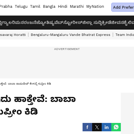
Prabha
Telugu
Tamil
Bangla
Hindi
Marathi
MyNation
Add Prefer
ದಿ
ಗ್ಯಾಲರಿ
ಮನರಂಜನೆ
ಜ್ಯೋತಿಷ್ಯ
ವೆಬ್‌ಸ್ಟೋರೀಸ್
ಜಿಲ್ಲಾ ಸುದ್ದಿ
ಕ್ರೀಡೆ
ಜೀವನಶೈಲಿ
ವ
savaraj Horatti
Bengaluru-Mangaluru Vande Bhatrat Express
Team India
ಕ್ತೇವೆ: ಬಾಬಾ ರಾಮದೇವ್‌ ಕೇಸಲ್ಲಿ ಸುಪ್ರೀಂ ಕಿಡಿ
ಿದು ಹಾಕ್ತೇವೆ: ಬಾಬಾ
ಪ್ರೀಂ ಕಿಡಿ