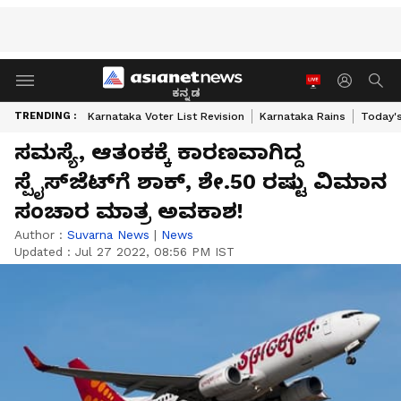
ಕನ್ನಡ
TRENDING :
Karnataka Voter List Revision
Karnataka Rains
Today'
ಸಮಸ್ಯೆ, ಆತಂಕಕ್ಕೆ ಕಾರಣವಾಗಿದ್ದ
ಸ್ಪೈಸ್‌ಜೆಟ್‌ಗೆ ಶಾಕ್, ಶೇ.50 ರಷ್ಟು ವಿಮಾನ
ಸಂಚಾರ ಮಾತ್ರ ಅವಕಾಶ!
Author :
Suvarna News
|
News
Updated :
Jul 27 2022, 08:56 PM IST