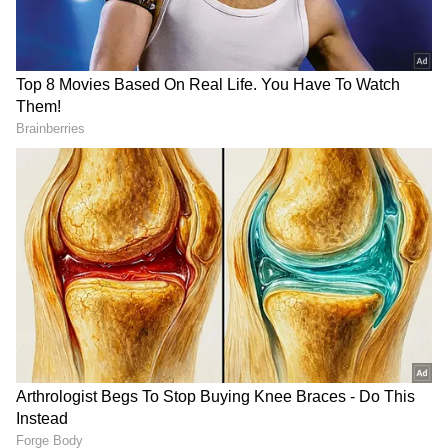
DOWNLOAD APP
ಕರ್ನಾಟಕ, ಭಾರತ (
India News
) ಮತ್ತು ಜಗತ್ತಿನ
ಕ್ಷಣಕ್ಷಣದ ಕನ್ನಡ ಸುದ್ದಿ (
Kannada News
)
ಅಪ್ಡೇಟ್‌ಗಳಿಗಾಗಿ ಏಷ್ಯಾನೆಟ್ ಸುವರ್ಣ ನ್ಯೂಸ್‌ ಫಾಲೋ
ಮಾಡಿ. ಬ್ರೇಕಿಂಗ್ ಸುದ್ದಿ (
Latest Kannada News
),
ವಿಶೇಷ ವರದಿಗಳು ಮತ್ತು ನೇರ ಪ್ರಸಾರಗಳೊಂದಿಗೆ
(
kannada news live
) ಸಂಪೂರ್ಣ ಮಾಹಿತಿ ಒಂದೇ
ಕ್ಲಿಕ್‌ನಲ್ಲಿ ಲಭ್ಯ. ಏಷ್ಯಾನೆಟ್ ಸುವರ್ಣ ನ್ಯೂಸ್ ಅಧಿಕೃತ
ಆ್ಯಪ್ ಡೌನ್‌ಲೋಡ್ ಮಾಡಿ ಹಾಗು ಎಲ್ಲಾ ಅಪ್‌ಡೇಟ್
ಗಳನ್ನು ಪಡೆಯಿರಿ
18 ದಿನದಲ್ಲಿ 8 ತಾಂತ್ರಿಕ ದೋಷ, SpiceJetಗೆ ಕೇಂದ್ರದ
ತರಾಟೆ