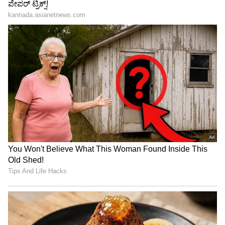
"ರಾಜಕೀಯ ಬೇಡ, ಸಿನಿಮಾನೇ ಪ್ರಾಣ":
ಕನಕೋತ್ಸವದಲ್ಲಿ ರಿಷಬ್ ಶೆಟ್ಟಿ | Rishab
Shetty speech | Suvarna News
ಶೇ.50 ರಿಂದ ಶೇ.18 ಕ್ಕೆ TAX ಇಳಿಕೆ: ಮೋದಿ-
ಟ್ರಂಪ್ ಐತಿಹಾಸಿಕ ಒಪ್ಪಂದ | India US
Trade Deal | Party Rounds