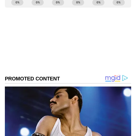
ABOUT THE AUTHOR
Suvarna News
SN
ಭಾರತ
Published :
Jul 27 2022, 08:45 PM IST