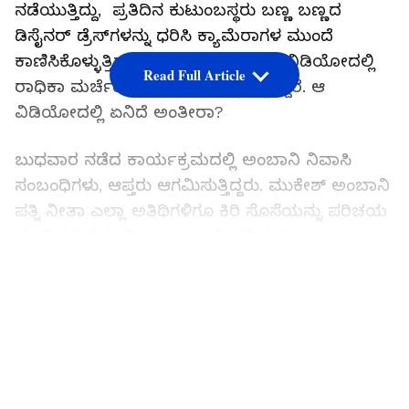
ನಡೆಯುತ್ತಿದ್ದು, ಪ್ರತಿದಿನ ಕುಟುಂಬಸ್ಥರು ಬಣ್ಣ ಬಣ್ಣದ
ಡಿಸೈನರ್‌ ಡ್ರೆಸ್‌ಗಳನ್ನು ಧರಿಸಿ ಕ್ಯಾಮೆರಾಗಳ ಮುಂದೆ
ಕಾಣಿಸಿಕೊಳ್ಳುತ್ತಿದ್ದಾರೆ. ಇದೀಗ ವೈರಲ್ ಆದ ವಿಡಿಯೋದಲ್ಲಿ
Read Full Article
ರಾಧಿಕಾ ಮರ್ಚೆಂಟ್ ಎಲ್ಲರ ಮನಸ್ಸು ಗೆದ್ದಿದ್ದಾರೆ. ಆ
ವಿಡಿಯೋದಲ್ಲಿ ಏನಿದೆ ಅಂತೀರಾ?
ಬುಧವಾರ ನಡೆದ ಕಾರ್ಯಕ್ರಮದಲ್ಲಿ ಅಂಬಾನಿ ನಿವಾಸಿ
ಸಂಬಂಧಿಗಳು, ಆಪ್ತರು ಆಗಮಿಸುತ್ತಿದ್ದರು. ಮುಕೇಶ್ ಅಂಬಾನಿ
ಪತ್ನಿ ನೀತಾ ಎಲ್ಲಾ ಅತಿಥಿಗಳಿಗೂ ಕಿರಿ ಸೊಸೆಯನ್ನು ಪರಿಚಯ
ಮಾಡಿಸುತ್ತಿದ್ದರು. ನೀತಾ ಅಂಬಾನಿ ಪರಿಚಯ
ಮಾಡಿಸುತ್ತಿರುವಾಗ ಹಿರಿಯರ ಕಾಲು ಮುಟ್ಟಿ ರಾಧಿಕಾ
LATEST VIDEOS
ನಮಸ್ಕಾರ ಮಾಡಿ, ಕುಶಲೋಪಚರಿ ವಿಚಾರಿಸುತ್ತಿದ್ದರು. ಈ
ವಿಡಿಯೋ ನೋಡಿದ ನೆಟ್ಟಿಗರು ರಾಧಿಕಾ ಮರ್ಚೆಂಟ್ ಸರಳತೆಗೆ
ಫಿದಾ ಆಗಿದ್ದಾರೆ. ಈ ವಿಡಿಯೋಗೆ 58 ಸಾವಿರಕ್ಕೂ ಅಧಿಕ ಲೈಕ್ಸ್
ಬಂದಿವೆ.