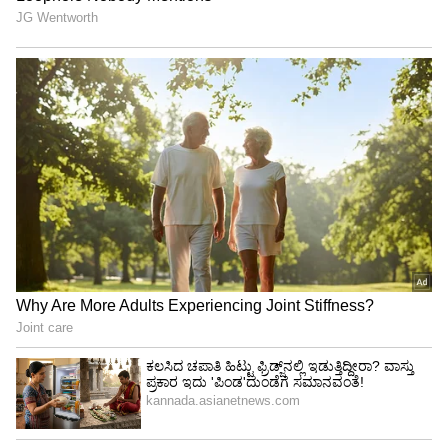
Shetty speech | Suvarna News
ಶೇ.50 ರಿಂದ ಶೇ.18 ಕ್ಕೆ TAX ಇಳಿಕೆ: ಮೋದಿ-
ಟ್ರಂಪ್ ಐತಿಹಾಸಿಕ ಒಪ್ಪಂದ | India US
Trade Deal | Party Rounds
View post on Instagram