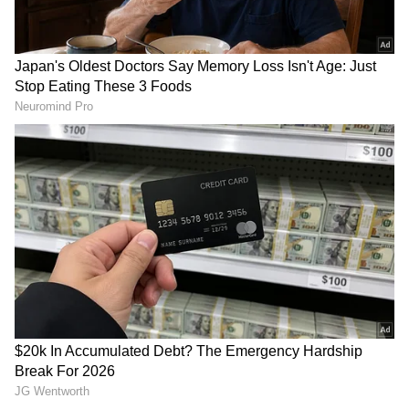
(
kannada news live
) ಸಂಪೂರ್ಣ ಮಾಹಿತಿ ಒಂದೇ
ಕ್ಲಿಕ್‌ನಲ್ಲಿ ಲಭ್ಯ. ಏಷ್ಯಾನೆಟ್ ಸುವರ್ಣ ನ್ಯೂಸ್ ಅಧಿಕೃತ
ಆ್ಯಪ್ ಡೌನ್‌ಲೋಡ್ ಮಾಡಿ ಹಾಗು ಎಲ್ಲಾ ಅಪ್‌ಡೇಟ್
ಗಳನ್ನು ಪಡೆಯಿರಿ
ನೀತಾ ಅಂಬಾನಿ ಸೀರೆ ಶಾಪಿಂಗ್ ನೋಡಿ ಹಿರಿ ಹಿರಿ ಹಿಗ್ಗಿದ
ಮಹಿಳೆಯರು! ಕಾರಣ ಕೇಳಿದ್ರೆ ನೀವೂ ಯೆಸ್ ಅಂತೀರಿ!
ಕೆಲವು ದಿನಗಳ ಹಿಂದೆ ಮುಕೇಶ್ ಅಂಬಾನಿ ಮಹಾರಾಷ್ಟ್ರ
ಸಿಎಂ ಏಕನಾಥ್ ಶಿಂಧೆ ಅವರನ್ನು ಭೇಟಿಯಾಗಿ ಮದುವೆಗೆ
ಆಮಂತ್ರಣ ನೀಡಿದ್ದರು. ಈ ವೇಳೆ ಸಿಎಂ ಹೆಗಲ ಮೇಲೆ ಕೈ
ಹಾಕಿ ಅನಂತ್ ಅಂಬಾನಿ ಫೋಟೋ ಕ್ಲಿಕ್ಕಿಸಿಕೊಂಡಿದ್ದರು. ಸಿಎಂ
ಹೆಗಲಮೇಲೆ ಕೈ ಹಾಕಿದ್ದ ಫೋಟೋ ಚರ್ಚೆಗೆ ಗ್ರಾಸವಾಗಿತ್ತು.