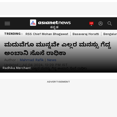
ಕನ್ನಡ
TRENDING :
RSS Chief Mohan Bhagawat
Basavaraj Horatti
Bengalur
ಮದುವೆಗೂ ಮುನ್ನವೇ ಎಲ್ಲರ ಮನಸ್ಸು ಗೆದ್ದ
ಅಂಬಾನಿ ಸೊಸೆ ರಾಧಿಕಾ
Author :
Mahmad Rafik
|
News
Updated :
Jul 04 2024, 12:29 PM IST
Radhika Merchant