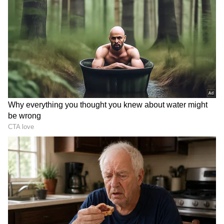
DOWNLOAD APP
ಕರ್ನಾಟಕ, ಭಾರತ (
India News
) ಮತ್ತು ಜಗತ್ತಿನ
ಕ್ಷಣಕ್ಷಣದ ಕನ್ನಡ ಸುದ್ದಿ (
Kannada News
)
ಅಪ್ಡೇಟ್‌ಗಳಿಗಾಗಿ ಏಷ್ಯಾನೆಟ್ ಸುವರ್ಣ ನ್ಯೂಸ್‌ ಫಾಲೋ
ಮಾಡಿ. ಬ್ರೇಕಿಂಗ್ ಸುದ್ದಿ (
Latest Kannada News
),
ವಿಶೇಷ ವರದಿಗಳು ಮತ್ತು ನೇರ ಪ್ರಸಾರಗಳೊಂದಿಗೆ