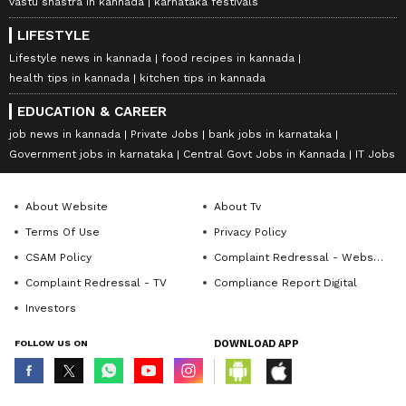
vastu shastra in kannada
karnataka festivals
LIFESTYLE
Lifestyle news in kannada
food recipes in kannada
health tips in kannada
kitchen tips in kannada
EDUCATION & CAREER
job news in kannada
Private Jobs
bank jobs in karnataka
Government jobs in karnataka
Central Govt Jobs in Kannada
IT Jobs
About Website
About Tv
Terms Of Use
Privacy Policy
CSAM Policy
Complaint Redressal - Website
Complaint Redressal - TV
Compliance Report Digital
Investors
FOLLOW US ON
DOWNLOAD APP