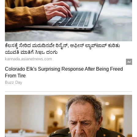
ಪ್ರಿಯಕರನ ಭೇಟಿಗಾಗಿ ಜೈಲಿಗೆ
ಕಾವೇರಿ ನೀರು ಬರದಿದ್ರೂ
ಬಂದಿದ್ದ ವಿದ್ಯಾರ್ಥಿನಿ ಬಳಿ 10
ತಮಿಳುನಾಡಿನ ಈ ನದಿ ಬತ್ತಲ್ಲ!
ಬುಲೆಟ್ಸ್ ಪತ್ತೆ.. ಅಪ್ರಾಪ್ತೆಯ
365 ದಿನ ಹರಿಯೋ
ಕಾರಣ ಕೇಳಿ ಪೊಲೀಸರೇ ಶಾಕ್
ರಹಸ್ಯವೇನು?
LATEST VIDEOS
"ರಾಜಕೀಯ ಬೇಡ, ಸಿನಿಮಾನೇ ಪ್ರಾಣ":
ಕನಕೋತ್ಸವದಲ್ಲಿ ರಿಷಬ್ ಶೆಟ್ಟಿ | Rishab
Shetty speech | Suvarna News
ಶೇ.50 ರಿಂದ ಶೇ.18 ಕ್ಕೆ TAX ಇಳಿಕೆ: ಮೋದಿ-
ಟ್ರಂಪ್ ಐತಿಹಾಸಿಕ ಒಪ್ಪಂದ | India US
Trade Deal | Party Rounds