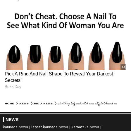
HOME
NEWS
INDIA NEWS
ಯುನೆಸ್ಕೋ ವಿಶ್ವ ಪಾರಂಪರಿಕ ತಾಣ ಪಟ್ಟಿ ಸೇರಿಕೊಂಡ ಠಾಗೋರ್ ಶಾಂತಿನಿಕೇತನ ಮನೆ!
NEWS
kannada news
latest kannada news
karnataka news