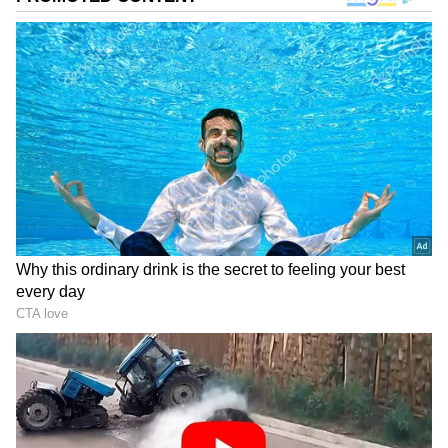
DOWNLOAD APP
ಕರ್ನಾಟಕ, ಭಾರತ (
India News
) ಮತ್ತು ಜಗತ್ತಿನ
ಕ್ಷಣಕ್ಷಣದ ಕನ್ನಡ ಸುದ್ದಿ (
Kannada News
)
ಅಪ್ಡೇಟ್‌ಗಳಿಗಾಗಿ ಏಷ್ಯಾನೆಟ್ ಸುವರ್ಣ ನ್ಯೂಸ್‌ ಫಾಲೋ
ಮಾಡಿ. ಬ್ರೇಕಿಂಗ್ ಸುದ್ದಿ (
Latest Kannada News
),
ವಿಶೇಷ ವರದಿಗಳು ಮತ್ತು ನೇರ ಪ್ರಸಾರಗಳೊಂದಿಗೆ
(
kannada news live
) ಸಂಪೂರ್ಣ ಮಾಹಿತಿ ಒಂದೇ