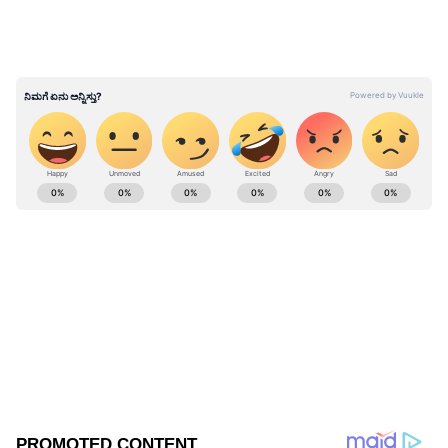
ಎಲ್ಲೋರ ಗುಹೆಗಳ ಸ್ಥಿರತೆಯ ರಹಸ್ಯ ಅನ್ವೇಷಣೆ: ಪರಿಸರ
ಸ್ನೇಹಿ ಮನೆಗಳ ನಿರ್ಮಾಣಕ್ಕೆ ಪೂರಕ
ABOUT THE AUTHOR
Suvarna News
SN