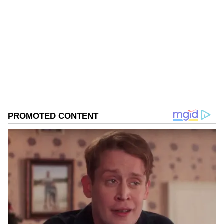
BK Ashwin
BA
ನರೇಂದ್ರ ಮೋದಿ