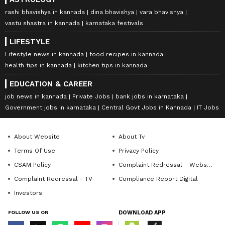
rashi bhavishya in kannada
dina bhavishya
vara bhavishya
vastu shastra in kannada
karnataka festivals
LIFESTYLE
Lifestyle news in kannada
food recipes in kannada
health tips in kannada
kitchen tips in kannada
EDUCATION & CAREER
job news in kannada
Private Jobs
bank jobs in karnataka
Government jobs in karnataka
Central Govt Jobs in Kannada
IT Jobs
About Website
About Tv
Terms Of Use
Privacy Policy
CSAM Policy
Complaint Redressal - Website
Complaint Redressal - TV
Compliance Report Digital
Investors
FOLLOW US ON
DOWNLOAD APP