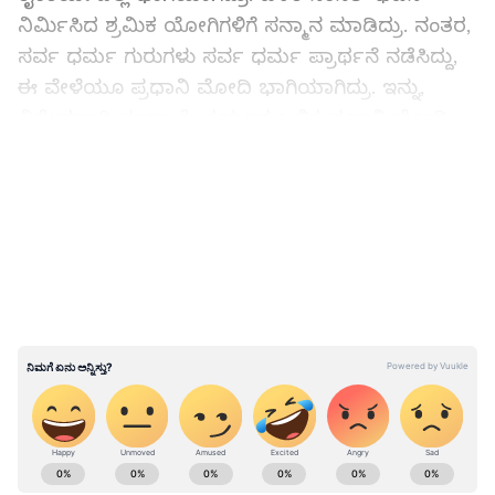
ನಿರ್ಮಿಸಿದ ಶ್ರಮಿಕ ಯೋಗಿಗಳಿಗೆ ಸನ್ಮಾನ ಮಾಡಿದ್ರು. ನಂತರ,
ಸರ್ವ ಧರ್ಮ ಗುರುಗಳು ಸರ್ವ ಧರ್ಮ ಪ್ರಾರ್ಥನೆ ನಡೆಸಿದ್ದು,
ಈ ವೇಳೆಯೂ ಪ್ರಧಾನಿ ಮೋದಿ ಭಾಗಿಯಾಗಿದ್ರು. ಇನ್ನು,
ವಿಶೇಷವಾಗಿ ಪೂಜಾ ಕೈಂಕರ್ಯದ ಬಳಿಕ ಪ್ರಧಾನಿ ಮೋದಿ
ಅವರಿಗೆ ಐತಿಹಾಸಿಕ ರಾಜದಂಡ ಅಥವಾ ಚಿನ್ನದ ಸೆಂಗೋಲ್‌
LATEST VIDEOS
ಅನ್ನು ಹಸ್ತಾಂತರ ಮಾಡಲಾಯ್ತು. ನಂತರ, ಅವರು ಅದನ್ನು
ಪ್ರತಿಷ್ಠಾಪನೆ ಮಾಡಿದ್ರು.
ಇದನ್ನು ಓದಿ:
NEW PARLIAMENT BUILDING
INAUGURATION: ನೂತನ ಸಂಸತ್‌ ಭವನ ನಿರ್ಮಾಣಕ್ಕೆ
ಶ್ರಮಿಸಿದ 'ಶ್ರಮ ಯೋಗಿಗಳಿಗೆ' ಮೋದಿ ಸನ್ಮಾನ
ABOUT THE AUTHOR