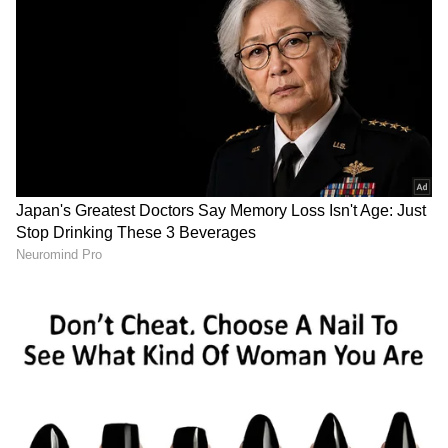
ಓಂ ಬಿರ್ಲಾ ಅವರು ಸಹ ನಮನ ಸಲ್ಲಿಸಿದ್ರು.
ಆಧುನೀಕರಣದತ್ತ ದಾಪುಗಾಲು ಹಾಕುತ್ತಿರುವ ನವ ಭಾರತಕ್ಕೆ
ಸ್ವಾತಂತ್ರ್ಯ ಸಿಕ್ಕಿ 75 ವರ್ಷಗಳು ತುಂಬಿದ ಬೆನ್ನಲ್ಲೇ ಆಧುನಿಕ
ಸ್ಪರ್ಶದೊಂದಿಗೆ ಹೊಸ ಸಂಸತ್‌ ಭವನ
ಲೋಕಾರ್ಪಣೆಯಾಗಿದೆ. ಬೆಳಗ್ಗೆ 7.25ರ ಸುಮಾರಿಗೆ ಪ್ರಧಾನಿ
ಮೋದಿ ನೂತನ ಸಂಸತ್‌ ಭವನಕ್ಕೆ ಆಗಮಿಸಿದ್ದು ,ಪೂಜಾ
ಕೈಂಕರ್ಯ ನಡೆಸಿದ್ದಾರೆ.
RECOMMENDED STORIES
ಇದನ್ನೂ ಓದಿ:
New Parliament Building
Inauguration: ಪ್ರಧಾನಿ ಮೋದಿಯಿಂದ ರಾಜದಂಡ
ಪ್ರತಿಷ್ಠಾಪನೆ; ಸಂಸತ್‌ ಭವನದಲ್ಲಿ ಸರ್ವಧರ್ಮ ಪ್ರಾರ್ಥನೆ