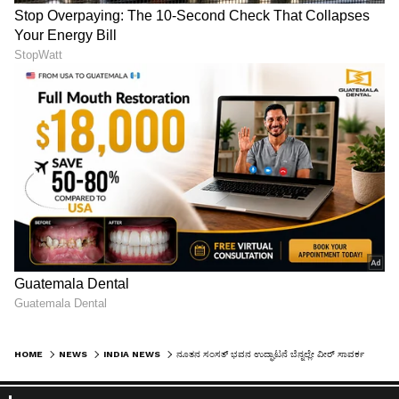
HOME
NEWS
INDIA NEWS
ನೂತನ ಸಂಸತ್‌ ಭವನ ಉದ್ಘಾಟನೆ ಬೆನ್ನಲ್ಲೇ ವೀರ್‌ ಸಾವರ್ಕರ್‌ಗೆ ‘ನಮೋ’ ನಮನ