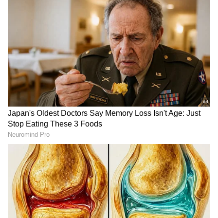
ಪ್ರಕಟಗೊಳ್ಳಲಿದೆ ಎಂಬ ನಿರೀಕ್ಷೆಗಳಿವೆ. ಮೂಲಗಳ ಪ್ರಕಾರ 2
ರಿಂದ 3 ರೂಪಾಯಿ ಇಳಿಕೆಯಾಗಲಿದೆ ಅನ್ನೋ ಮಾತುಗಳು
ಕೇಳಿಬರುತ್ತಿದೆ.
ಇದೇ ವೇಳೆ ಎಥೆನಾಲ್ ಇಂಧನ ಬಳಕೆ, ಪೆಟ್ರೋಲ್‌ನಲ್ಲಿ
ಎಥೆನಾಲ್ ಮಿಶ್ರಣ, ಪರಿಸರ ಸ್ನೇಹಿ ಇಂಧನ ಬಳಕೆ ಸೇರಿದಂತೆ
ಹಲವು ಪರ್ಯಾಯ ಮಾರ್ಗಗಳ ಕುರಿತ ಯೋಜನೆಗಳು
ಘೋಷಣೆಯಾಗುವ ಸಾಧ್ಯತೆ ಇದೆ.
RECOMMENDED STORIES