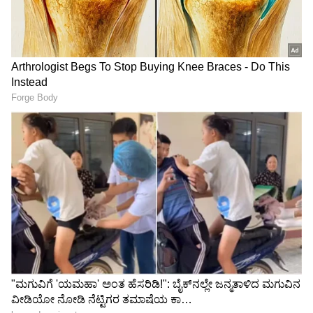
ಸಿಎಂ ವಿಜಯ್ ಡಿವೋರ್ಸ್
ಭಾರತ ವಿಶ್ವದ AI ಬಳಕೆಯ
ಕೇಸ್‌ಗೆ ಬಿಗ್ ಟ್ವಿಸ್ಟ್, ಪತ್ನಿ ಸಂಗೀತಾ
ರಾಜಧಾನಿಯಾಗಲಿದೆ, ದೊಡ್ಡ
ಅನಿರೀಕ್ಷಿತ ನಡೆ, ಪ್ರಕರಣ ಕ್ಲೋಸ್!
ಕಂಪನಿಗಳಲ್ಲಿ ಲೇ ಆಫ್, ಸಣ್ಣ
ಉದ್ಯಮಗಳಿಗೆ ವರ: ನಂದನ್
ನಿಲೇಕಣಿ
'SSLC ಮಾರ್ಕ್ಸ್‌ ಕಾರ್ಡ್‌ ಕೂಡ
ಉಪವಾಸ ಸತ್ಯಾಗ್ರಹದ ವೇಳೆ
ಕೊಡಬೇಕಾ...?' ಬೆಂಗಳೂರಿನಲ್ಲಿ
ಕದ್ದುಮುಚ್ಚಿ ಆಹಾರ ಸೇವಿಸಿದ್ರೆ
ಮನೆ ಓನರ್ ಪ್ರಶ್ನೆ ಕೇಳಿ
ಏನು ಶಿಕ್ಷೆ?
ಬಾಡಿಗೆದಾರ ಕಂಗಾಲು
LATEST VIDEOS