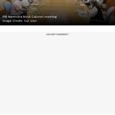
PM Narendra Modi Cabinet meeting
Image Credit:
Our own