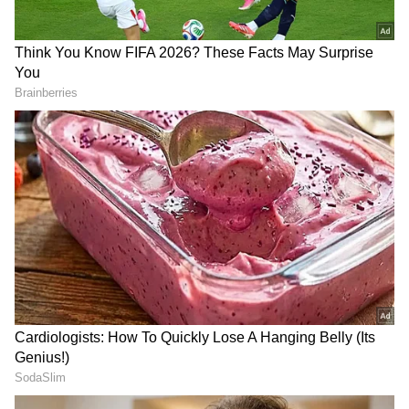
DOWNLOAD APP
ಕರ್ನಾಟಕ, ಭಾರತ (
India News
) ಮತ್ತು ಜಗತ್ತಿನ
ಕ್ಷಣಕ್ಷಣದ ಕನ್ನಡ ಸುದ್ದಿ (
Kannada News
)
ಅಪ್ಡೇಟ್‌ಗಳಿಗಾಗಿ ಏಷ್ಯಾನೆಟ್ ಸುವರ್ಣ ನ್ಯೂಸ್‌ ಫಾಲೋ
ಮಾಡಿ. ಬ್ರೇಕಿಂಗ್ ಸುದ್ದಿ (
Latest Kannada News
),
ವಿಶೇಷ ವರದಿಗಳು ಮತ್ತು ನೇರ ಪ್ರಸಾರಗಳೊಂದಿಗೆ
(
kannada news live
) ಸಂಪೂರ್ಣ ಮಾಹಿತಿ ಒಂದೇ
ಇಂಧನ ದಾಸ್ತಾನು ಎಷ್ಟಿದೆ? ಸರ್ಕಾರದ ಮುನ್ನಚ್ಚರಿಕೆ,
ಕ್ಲಿಕ್‌ನಲ್ಲಿ ಲಭ್ಯ. ಏಷ್ಯಾನೆಟ್ ಸುವರ್ಣ ನ್ಯೂಸ್ ಅಧಿಕೃತ
ಪೂರೈಕೆಗೆ ಕೈಗೊಂಡಿರುವ ಮಾರ್ಗಗಳ ಕುರಿತು ಸಚಿವಾಲಯ
ಆ್ಯಪ್ ಡೌನ್‌ಲೋಡ್ ಮಾಡಿ ಹಾಗು ಎಲ್ಲಾ ಅಪ್‌ಡೇಟ್
ಸ್ಪಷ್ಟನೆ ನೀಡಲಿದೆ. ಇದೇ ವೇಳೆ ವಿಮಾನದ ಇಂಧನ ದರ
ಗಳನ್ನು ಪಡೆಯಿರಿ
ಕುರಿತು ನಿರ್ಧಾರ ಹೊರಬೀಳು ಸಾಧ್ಯತೆ ಇದೆ. ಇದೇ ವೇಳೆ
ಪೆಟ್ರೋಲ್ ಹಾಗೂ ಡೀಸೆಲ್ ಬೆಲೆ ಇಳಿಕೆ ಕುರಿತು ನಿರ್ಧಾರ