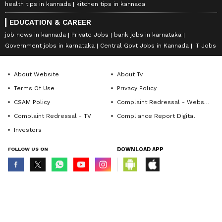
health tips in kannada
kitchen tips in kannada
EDUCATION & CAREER
job news in kannada
Private Jobs
bank jobs in karnataka
Government jobs in karnataka
Central Govt Jobs in Kannada
IT Jobs
About Website
About Tv
Terms Of Use
Privacy Policy
CSAM Policy
Complaint Redressal - Website
Complaint Redressal - TV
Compliance Report Digital
Investors
FOLLOW US ON
DOWNLOAD APP
© Copyright 2026 Asianxt Digital Technologies Private Limited (Formerly
known as Asianet News Media & Entertainment Private Limited) | All Rights
Reserved