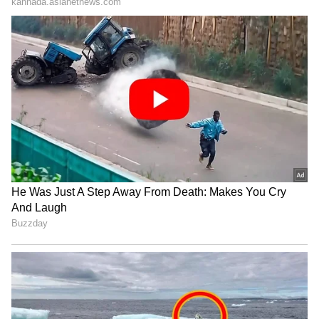
"ರಾಜಕೀಯ ಬೇಡ, ಸಿನಿಮಾನೇ ಪ್ರಾಣ":
ಕನಕೋತ್ಸವದಲ್ಲಿ ರಿಷಬ್ ಶೆಟ್ಟಿ | Rishab
Shetty speech | Suvarna News
ಶೇ.50 ರಿಂದ ಶೇ.18 ಕ್ಕೆ TAX ಇಳಿಕೆ: ಮೋದಿ-
ಟ್ರಂಪ್ ಐತಿಹಾಸಿಕ ಒಪ್ಪಂದ | India US
Trade Deal | Party Rounds