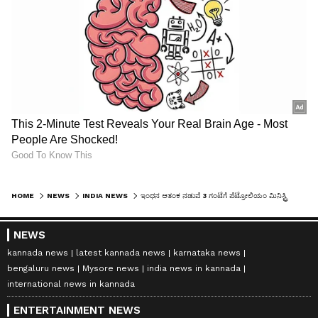
HOME
NEWS
INDIA NEWS
ಇಂಧನ ಆತಂಕ ನಡುವೆ 3 ಗಂಟೆಗೆ ಪೆಟ್ರೋಲಿಯಂ ಮಿನಿಸ್ಟ್ರಿ ಸುದ್ದಿಗೋಷ್ಠಿ, ಮಹತ್ವದ ಘೋಷಣೆ ಸಾಧ್ಯತೆ
NEWS
kannada news
latest kannada news
karnataka news
bengaluru news
Mysore news
india news in kannada
international news in kannada
ENTERTAINMENT NEWS