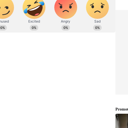
ಾ, ಕಾನೂನು ಮತ್ತು ಸಾಮಾಜಿಕ ಬದಲಾವಣೆಯ ಕೇಂದ್ರದ
 ಸಮೀನಾ ದಳವಾಯಿ ಬಂಬಲ್ (ಡೇಟಿಂಗ್ ಅಪ್ಲಿಕೇಶನ್) ಪ್ರೊಫೈಲ್
ದ್ಯಾರ್ಥಿನಿಯರ ಹಲವಾರು ಪ್ರೊಫೈಲ್‌ಗಳನ್ನು ಪ್ರದರ್ಶಿಸಿದ್ದಾರೆ
ಿದ್ದಾರೆ.
್ಬಿಡಿ, ಹುಡುಗೀರು ಎಂಥಾ ಕಾಂಪ್ಲಿಮೆಂಟ್‌ಗೆ ಬೇಗ ಫಿದಾ