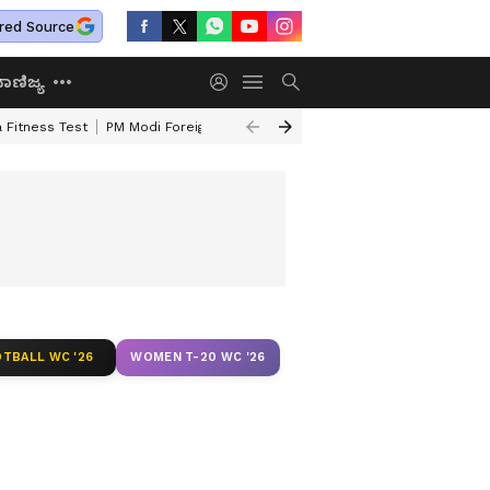
red Source
ಾಣಿಜ್ಯ
 Fitness Test
PM Modi Foreign Travel Expenditure
Valmiki Corporatio
TBALL WC '26
WOMEN T-20 WC '26