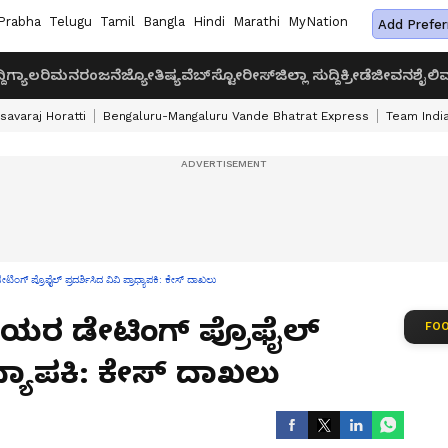
Prabha
Telugu
Tamil
Bangla
Hindi
Marathi
MyNation
Add Prefer
ದಿ
ಗ್ಯಾಲರಿ
ಮನರಂಜನೆ
ಜ್ಯೋತಿಷ್ಯ
ವೆಬ್‌ಸ್ಟೋರೀಸ್
ಜಿಲ್ಲಾ ಸುದ್ದಿ
ಕ್ರೀಡೆ
ಜೀವನಶೈಲಿ
ವ
savaraj Horatti
Bengaluru-Mangaluru Vande Bhatrat Express
Team India
ಡೇಟಿಂಗ್ ಪ್ರೊಫೈಲ್‌ ಪ್ರದರ್ಶಿಸಿದ ವಿವಿ ಪ್ರಾಧ್ಯಾಪಕಿ: ಕೇಸ್‌ ದಾಖಲು
್ಥಿನಿಯರ ಡೇಟಿಂಗ್ ಪ್ರೊಫೈಲ್‌
FOO
ಾಧ್ಯಾಪಕಿ: ಕೇಸ್‌ ದಾಖಲು