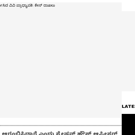
LATE
 ಆರಂಭಿಸಿದ್ದಾರೆ ಎಂದು ಸ್ಟೇಷನ್ ಹೌಸ್ ಆಫೀಸರ್