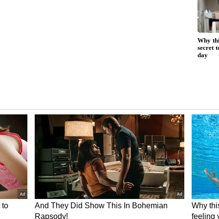
ಿನಿಯರ ಹಲವಾರು ಪ್ರೊಫೈಲ್‌ಗಳನ್ನು ಪ್ರದರ್ಶಿಸಿದ ತರಗತಿಯ
್ರತೆ ಮತ್ತು ಬಂಬಲ್ ಪ್ರೊಫೈಲ್ ಐಡಿಯ ಅನಧಿಕೃತ ಮತ್ತು
ಭೀರ ಘಟನೆಯನ್ನು ನಿಮ್ಮ ಗಮನಕ್ಕೆ ತರಲು ನಾನು
್ಯಪ್ರವೇಶಿಸಿ ಸೂಕ್ತ ಕ್ರಮ ಕೈಗೊಳ್ಳುವಂತೆ ಕೋರುತ್ತೇನೆ ಎಂದು
 ಒಪಿ ಜಿಂದಾಲ್ ಗ್ಲೋಬಲ್ ಯೂನಿವರ್ಸಿಟಿಯ ತರಗತಿಯಲ್ಲಿ
ೃತ್ಯಗಳನ್ನು ಎಸಗಿದ್ದಾರೆ, ಎಂದು ಸೋನಿಪತ್ ಪೊಲೀಸ್
ಿದೆ. ಅಲ್ಲದೆ, ನವೆಂಬರ್ 7 ರಂದು ಕ್ಯಾಂಪಸ್‌ಗೆ ನನ್ನ ಅಧಿಕೃತ
ಖಕರ ಘಟನೆಯನ್ನು ದೃಢಪಡಿಸಿದರು ಎಂದೂ ಅವರು ಹೇಳಿದ್ದಾರೆ.
ಯಿ ಅವರಿಗೆ ಬೆಂಬಲ ಸೂಚಿಸಿ ಉಪಕುಲಪತಿಗಳಿಗೆ ಪತ್ರ