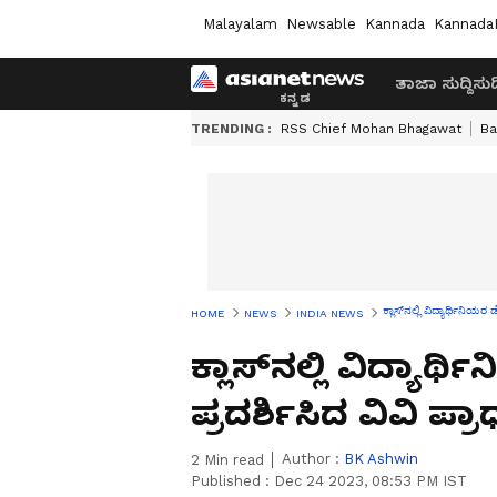
Malayalam
Newsable
Kannada
Kannada
ತಾಜಾ ಸುದ್ದಿ
ಸುದ್
TRENDING :
RSS Chief Mohan Bhagawat
Ba
ಕ್ಲಾಸ್‌ನಲ್ಲಿ ವಿದ್ಯಾರ್ಥಿನಿಯರ 
HOME
NEWS
INDIA NEWS
ಕ್ಲಾಸ್‌ನಲ್ಲಿ ವಿದ್ಯಾರ
ಪ್ರದರ್ಶಿಸಿದ ವಿವಿ ಪ್ರ
Author :
BK Ashwin
2
Min read
Published :
Dec 24 2023, 08:53 PM IST