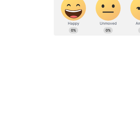
ಜಿಂದಾಲ್ ಗ್ಲೋಬಲ್ ಲಾ ಸ್ಕೂಲ್‌ನ ಮಹಿಳ
ಪ್ರಾಧ್ಯಾಪಕಿ ಮತ್ತು ಸಹಾಯಕ ನಿರ್ದೇಶಕಿ
ಐಡಿಯನ್ನು ಮೋಸದಿಂದ ಬಳಸಿದ್ದಾರೆ ಮತ್ತು ವಿ
ಎಂದು ರೇಣು ಭಾಟಿಯಾ ದೂರಿನಲ್ಲಿ ಆರೋಪಿಸ
ಬ್ಯೂಟಿಫುಲ್, ಕ್ಯೂಟ್ ಅನ್ನೋದೆಲ್ಲಾ ಬಿಟ
ಆಗ್ತಾರೆ ತಿಳ್ಕೊಳ್ಳಿ