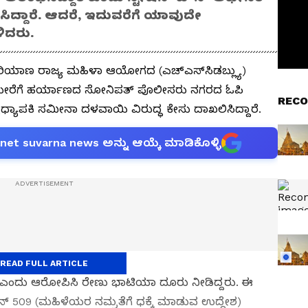
ಸಿದ್ದಾರೆ. ಆದರೆ, ಇದುವರೆಗೆ ಯಾವುದೇ
ಿದರು.
ಿಯಾಣ ರಾಜ್ಯ ಮಹಿಳಾ ಆಯೋಗದ (ಎಚ್‌ಎಸ್‌ಸಿಡಬ್ಲ್ಯು)
ನ ಮೇರೆಗೆ ಹರ್ಯಾಣದ ಸೋನಿಪತ್ ಪೊಲೀಸರು ನಗರದ ಓಪಿ
RECO
್ಯಾಪಕಿ ಸಮೀನಾ ದಳವಾಯಿ ವಿರುದ್ಧ ಕೇಸು ದಾಖಲಿಸಿದ್ದಾರೆ.
anet suvarna news ಅನ್ನು ಆಯ್ಕೆ ಮಾಡಿಕೊಳ್ಳಿ
READ FULL ARTICLE
್ದಾರೆ ಎಂದು ಆರೋಪಿಸಿ ರೇಣು ಭಾಟಿಯಾ ದೂರು ನೀಡಿದ್ದರು. ಈ
 509 (ಮಹಿಳೆಯರ ನಮ್ರತೆಗೆ ಧಕ್ಕೆ ಮಾಡುವ ಉದ್ದೇಶ)