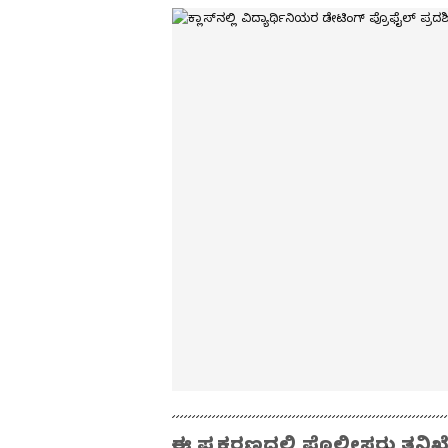
ಈ ಪ್ರಕರಣದಲ್ಲಿ ಪೊಲೀಸರು ತನಿಖೆ