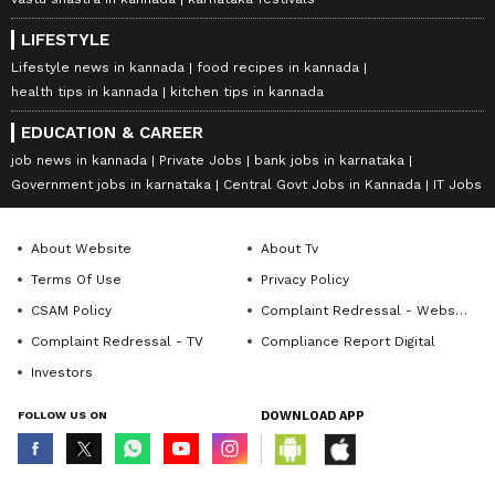
LIFESTYLE
Lifestyle news in kannada
food recipes in kannada
health tips in kannada
kitchen tips in kannada
EDUCATION & CAREER
job news in kannada
Private Jobs
bank jobs in karnataka
Government jobs in karnataka
Central Govt Jobs in Kannada
IT Jobs
About Website
About Tv
Terms Of Use
Privacy Policy
CSAM Policy
Complaint Redressal - Website
Complaint Redressal - TV
Compliance Report Digital
Investors
FOLLOW US ON
DOWNLOAD APP