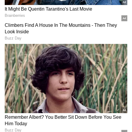
DOWNLOAD APP
ಕರ್ನಾಟಕ, ಭಾರತ (
India News
) ಮತ್ತು ಜಗತ್ತಿನ
ಕ್ಷಣಕ್ಷಣದ ಕನ್ನಡ ಸುದ್ದಿ (
Kannada News
)
ಅಪ್ಡೇಟ್‌ಗಳಿಗಾಗಿ ಏಷ್ಯಾನೆಟ್ ಸುವರ್ಣ ನ್ಯೂಸ್‌ ಫಾಲೋ
ಮಾಡಿ. ಬ್ರೇಕಿಂಗ್ ಸುದ್ದಿ (
Latest Kannada News
),
ವಿಶೇಷ ವರದಿಗಳು ಮತ್ತು ನೇರ ಪ್ರಸಾರಗಳೊಂದಿಗೆ
(
kannada news live
) ಸಂಪೂರ್ಣ ಮಾಹಿತಿ ಒಂದೇ
ಐಎಎಸ್‌ ಅಧಿಕಾರಿ ಸುಪ್ರಿಯಾ ಸಾಹು ಅವರು ಈ
ಕ್ಲಿಕ್‌ನಲ್ಲಿ ಲಭ್ಯ. ಏಷ್ಯಾನೆಟ್ ಸುವರ್ಣ ನ್ಯೂಸ್ ಅಧಿಕೃತ
ವಿಡಿಯೋವನ್ನು ಸಾಮಾಜಿಕ ಜಾಲತಾಣದಲ್ಲಿ ಪೋಸ್ಟ್
ಆ್ಯಪ್ ಡೌನ್‌ಲೋಡ್ ಮಾಡಿ ಹಾಗು ಎಲ್ಲಾ ಅಪ್‌ಡೇಟ್
ಮಾಡಿದ್ದು, ಉಡುಪುಗಳ ಮರು ಬಳಕೆಗೆ ತಯಾರದ ಅದ್ಭುತ
ಗಳನ್ನು ಪಡೆಯಿರಿ
ದೇಸಿ ಯಂತ್ರ ಇದಾಗಿದೆ. ನಮ್ಮ ಸುತ್ತಮುತ್ತ ಸಾಕಷ್ಟು ಇಂತಹ
ಸ್ಥಳೀಯ ಪ್ರತಿಭೆಗಳಿವೆ. ನಾವು ಮಾಡಬೇಕಾಗಿರುವುದು ಈ
ಪರಿಸರ ಯೋಧರನ್ನು ಬೆಂಬಲಿಸುವುದು ಮತ್ತು