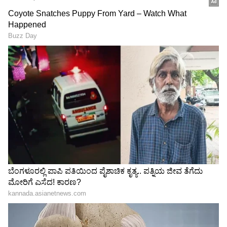
ಪ್ರೋತ್ಸಾಹಿಸುವುದು,ಎಂದು ಅವರು ವೀಡಿಯೊವನ್ನು ಪೋಸ್ಟ್
ಮಾಡುವಾಗ ಬರೆದಿದ್ದಾರೆ. ಅವರು
#ReduceReuseRecycle ಎಂಬ ಹ್ಯಾಶ್‌ಟ್ಯಾಗ್ ಅನ್ನು
ನೀಡಿದ್ದು, ಈ ವೀಡಿಯೊವನ್ನು ಯಾವಾಗ ಅಥವಾ ಎಲ್ಲಿ
ಸೆರೆಹಿಡಿಯಲಾಗಿದೆ ಎಂಬುದು ತಿಳಿದಿಲ್ಲವಾಗಿದೆ. ಆದರೆ ಈ
ವಿಡಿಯೋ 2019 ರಿಂದಲೂ ಚಲಾವಣೆಯಲ್ಲಿದೆ.
ಫಾರ್ಮುಲಾ ರೇಸರ್‌ಗೆ ಯಾವುದರಲ್ಲೂ ಕಡಿಮೆ ಇಲ್ಲ ಈ
ಹಾಲು ಮಾರಾಟಗಾರ: video viral
RECOMMENDED STORIES
ಪುರುಷರು ಹಳೆಯ ಸೀರೆಯನ್ನು ತುಂಡುಗಳಾಗಿ ಹರಿದು ನಂತರ
ಹಗ್ಗವನ್ನು ರೂಪಿಸುವ ಮೂಲಕ ಅದನ್ನು ಹೇಗೆ ಮರುಬಳಕೆ
ಮಾಡುತ್ತಾರೆ ಎಂಬುದನ್ನು ಈ ವೀಡಿಯೊ ಮೂಲಕ
ನೋಡಬಹುದು.