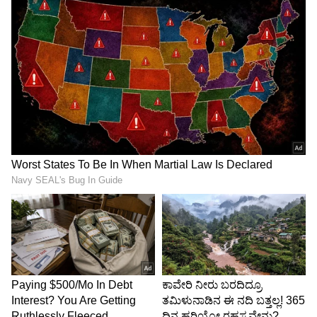
ಕೈಗೆತ್ತಿಕೊಂಡಿದ್ದು, ಇದರಲ್ಲಿ ಯಶಸ್ವಿಯಾಗುವ ಭರವಸೆ
ವ್ಯಕ್ತಪಡಿಸಿದೆ.