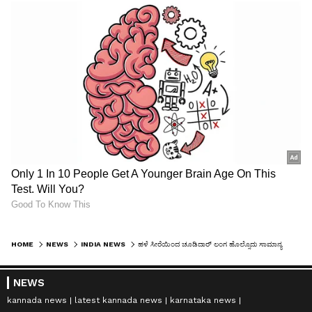
HOME
NEWS
INDIA NEWS
ಹಳೆ ಸೀರೆಯಿಂದ ಚೂಡಿದಾರ್ ಲಂಗ ಹೊಲ್ಸೊದು ಸಾಮಾನ್ಯ ಆದ್ರೆ ಇಲ್ಲೊಬ್ಬ ಏನ್‌ ಮಾಡ್ದ ನೋಡಿ
NEWS
kannada news
latest kannada news
karnataka news