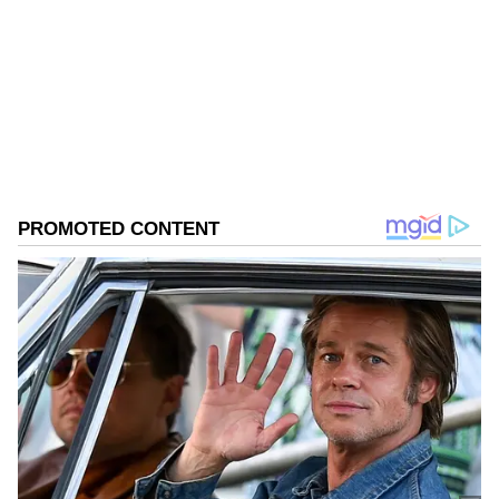
Anusha KB ಸುದ್ದಿಲೋಕದಲ್ಲಿ 13 ವರ್ಷಗಳ ಅನುಭವ, ರಾಜಕೀಯ,
ಸಿನಿಮಾ, ದೇಶ, ವಿದೇಶ ಸುದ್ದಿಗಳಲ್ಲಿ ಆಸಕ್ತಿ. ಸುವರ್ಣ
ಡಿಜಿಟಲ್‌ನಲ್ಲೀಗ ಸೀನಿಯರ್ ಸಬ್ ಎಡಿಟರ್.
ಸೀರೆ
ವೈರಲ್ ವಿಡಿಯೋ