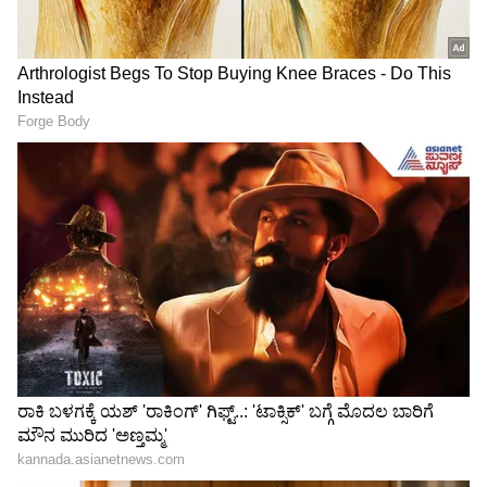
LATEST VIDEOS
"ರಾಜಕೀಯ ಬೇಡ, ಸಿನಿಮಾನೇ ಪ್ರಾಣ":
ಕನಕೋತ್ಸವದಲ್ಲಿ ರಿಷಬ್ ಶೆಟ್ಟಿ | Rishab
Shetty speech | Suvarna News
ಮಶ್ರೂಮ್ ಬೀಜದ ಚೀಲಗಳ ಮಧ್ಯೆ ಗೋವಾ ಮದ್ಯ!
ಖದೀಮರ ಪ್ಲಾನ್ ನೋಡಿ ಬೆಚ್ಚಿಬಿದ್ದ ಅಬಕಾರಿ
ಶೇ.50 ರಿಂದ ಶೇ.18 ಕ್ಕೆ TAX ಇಳಿಕೆ: ಮೋದಿ-
ಪೊಲೀಸರು!
ಟ್ರಂಪ್ ಐತಿಹಾಸಿಕ ಒಪ್ಪಂದ | India US
Trade Deal | Party Rounds
ಈ ಸಾಂದರ್ಭಿಕ ಪರವಾನಗಿಗಳು ಒಂದು ದಿನದವರೆಗೆ