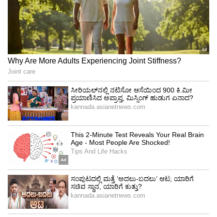
ಖರೀದಿಸುವುದಿಲ್ಲ ಎಂಬುದನ್ನು ಖಾತ್ರಿಪಡಿಸುತ್ತದೆ. ಇದು
ಸರ್ಕಾರಕ್ಕೆ ಆದಾಯ ನಷ್ಟವನ್ನು ಉಂಟುಮಾಡುತ್ತದೆ ಎಂದೂ
ಹೇಳಿದರು.