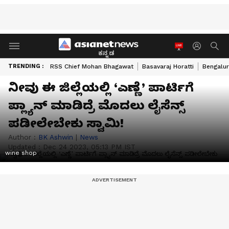
ಕನ್ನಡ
TRENDING :
RSS Chief Mohan Bhagawat
Basavaraj Horatti
Bengalur
ನೀವು ಈ ಜಿಲ್ಲೆಯಲ್ಲಿ ‘ಎಣ್ಣೆ’ ಪಾರ್ಟಿಗೆ
ಪ್ಲ್ಯಾನ್‌ ಮಾಡಿದ್ರೆ ಮೊದಲು ಲೈಸೆನ್ಸ್‌
ಪಡೀಲೇಬೇಕು ಸ್ವಾಮಿ!
Author :
BK Ashwin
|
News
Updated :
Dec 24 2023, 05:13 PM IST
wine shop