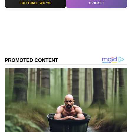
FOOTBALL WC '26
CRICKET
ABOUT THE AUTHOR
BK Ashwin
BA
ಹೊಸ ವರ್ಷ
ಉತ್ತರ ಪ್ರದೇಶ
Published :
Dec 24 2023, 05:11 PM IST