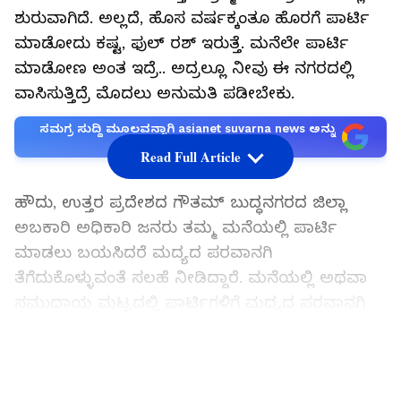
ಶುರುವಾಗಿದೆ. ಅಲ್ಲದೆ, ಹೊಸ ವರ್ಷಕ್ಕಂತೂ ಹೊರಗೆ ಪಾರ್ಟಿ
ಮಾಡೋದು ಕಷ್ಟ, ಫುಲ್‌ ರಶ್‌ ಇರುತ್ತೆ. ಮನೆಲೇ ಪಾರ್ಟಿ
ಮಾಡೋಣ ಅಂತ ಇದ್ರೆ.. ಅದ್ರಲ್ಲೂ ನೀವು ಈ ನಗರದಲ್ಲಿ
ವಾಸಿಸುತ್ತಿದ್ರೆ ಮೊದಲು ಅನುಮತಿ ಪಡೀಬೇಕು.
ಸಮಗ್ರ ಸುದ್ದಿ ಮೂಲವನ್ನಾಗಿ asianet suvarna news ಅನ್ನು
ಆಯ್ಕೆ ಮಾಡಿಕೊಳ್ಳಿ
Read Full Article
ಹೌದು, ಉತ್ತರ ಪ್ರದೇಶದ ಗೌತಮ್ ಬುದ್ಧನಗರದ ಜಿಲ್ಲಾ
ಅಬಕಾರಿ ಅಧಿಕಾರಿ ಜನರು ತಮ್ಮ ಮನೆಯಲ್ಲಿ ಪಾರ್ಟಿ
ಮಾಡಲು ಬಯಸಿದರೆ ಮದ್ಯದ ಪರವಾನಗಿ
ತೆಗೆದುಕೊಳ್ಳುವಂತೆ ಸಲಹೆ ನೀಡಿದ್ದಾರೆ. ಮನೆಯಲ್ಲಿ ಅಥವಾ
ಸಮುದಾಯ ಮಟ್ಟದಲ್ಲಿ ಪಾರ್ಟಿಗಳಿಗೆ ಮದ್ಯದ ಪರವಾನಗಿ
ಹೊಂದಿರದಿರುವುದು ನಿಯಮಗಳ ಉಲ್ಲಂಘನೆಯಾಗಿದೆ ಮತ್ತು
ದಂಡ ಸೇರಿದಂತೆ ಕಾನೂನು ಪ್ರಕ್ರಿಯೆಗಳಿಗೆ ಒಳಗಾಗಬಹುದು
LATEST VIDEOS
ಎಂದು ಗೌತಮ್ ಬುದ್ಧನಗರದ ಜಿಲ್ಲಾ ಅಬಕಾರಿ ಅಧಿಕಾರಿ