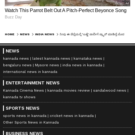
HOME
NEWS
INDIA NEWS
ನೀವು ಈ ಜಿಲ್ಲೆಯಲ್ಲಿ ‘ಎಣ್ಣೆ’ ಪಾರ್ಟಿಗೆ ಪ್ಲ್ಯಾನ್‌ ಮಾಡಿದ್ರೆ ಮೊದಲು ಲೈಸೆನ್ಸ್‌ ಪಡೀಲೇಬೇಕು ಸ್ವಾಮಿ!
NEWS
kannada news
latest kannada news
karnataka news
bengaluru news
Mysore news
india news in kannada
international news in kannada
ENTERTAINMENT NEWS
Kannada Cinema News
kannada movies review
sandalwood news
kannada tv shows
SPORTS NEWS
sports news in kannada
cricket news in kannada
Other Sports News in Kannada
BUSINESS NEWS