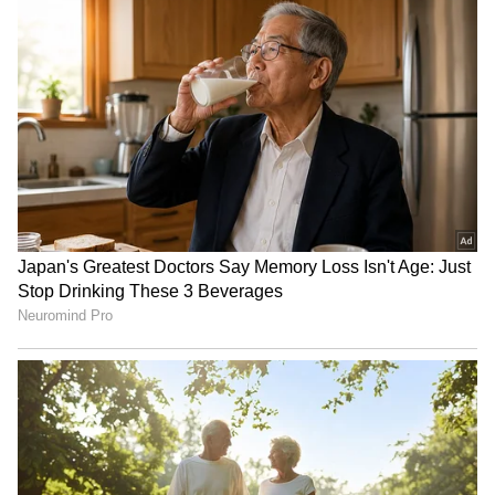
ಮಾನ್ಯವಾಗಿರುತ್ತವೆ ಮತ್ತು ಅರ್ಜಿದಾರರು ಉಪಯುಕ್ತ
ಸಾರ್ವಜನಿಕ ಸೇವೆಗಳ ವಿಭಾಗದಲ್ಲಿ -- upexciseportal.in
-- ವೆಬ್‌ಸೈಟ್‌ನಲ್ಲಿ ಅರ್ಜಿ ಸಲ್ಲಿಸಬಹುದು. ಇನ್ನು, ಅಬಕಾರಿ
ಇಲಾಖೆಯ ಸಾರ್ವಜನಿಕ ಸಂಪರ್ಕವು ಉತ್ತಮ
ಫಲಿತಾಂಶಗಳನ್ನು ತೋರಿಸುತ್ತಿದ್ದು, ಸಾಂದರ್ಭಿಕ ಬಾರ್
ಲೈಸೆನ್ಸ್‌ಗಳಿಗೆ ಹೆಚ್ಚಿನ ಜನರು ಅರ್ಜಿ ಸಲ್ಲಿಸಲು
ಪ್ರಾರಂಭಿಸಿದ್ದಾರೆ ಎಂದು ಅಧಿಕಾರಿ ಹೇಳಿದರು.
ಇನ್ನು, ಖಾಸಗಿ ಆಚರಣೆಗಳಿಗೂ ಲೈಸೆನ್ಸ್‌ ನೀತಿಯ ಹಿಂದಿನ
ಉದ್ದೇಶದ ಬಗ್ಗೆ ಮಾತನಾಡಿದ ಅಬಕಾರಿ ಅಧಿಕಾರಿ, ಇದು
ಪಾರ್ಟಿಯಲ್ಲಿ ನೀಡುವ ಮದ್ಯವು ಅಧಿಕೃತ ಮತ್ತು
ಅಕ್ರಮವಾಗಿರುವುದನ್ನು ಖಚಿತಪಡಿಸುತ್ತದೆ ಎಂದು ಹೇಳಿದರು.
ಅಲ್ಲದೆ, ಇದರಿಂದ ಅರ್ಜಿದಾರರು ಸ್ಥಳೀಯವಾಗಿ ಮದ್ಯವನ್ನು
ಖರೀದಿಸುತ್ತಾರೆ, ಅದು ರಾಜ್ಯದೊಳಗೆ ಮಾತ್ರ ಸೇವಿಸಲು
ಉದ್ದೇಶಿಸಲಾಗಿದೆ ಮತ್ತು ಇತರ ರಾಜ್ಯಗಳಿಂದ