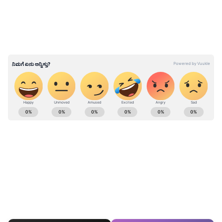
(ಡಿಇಒ) ಸುಬೋಧ್ ಕುಮಾರ್ ಶ್ರೀವಾಸ್ತವ ಸುದ್ದಿಸಂಸ್ಥೆ
ಪಿಟಿಐಗೆ ತಿಳಿಸಿದ್ದಾರೆ.
ಇದನ್ನು ಓದಿ:
Bengaluru : ಪಾರ್ಟಿಯಲ್ಲಿ ಎಣ್ಣೆ ಜಾಸ್ತಿ
ಬೇಡವೆಂದ ಗೆಳೆಯನನ್ನೇ ಕೊಲೆಗೈದ ಸ್ನೇಹಿತ!
ಕರ್ನಾಟಕ, ಭಾರತ (
India News
) ಮತ್ತು ಜಗತ್ತಿನ
ಕ್ಷಣಕ್ಷಣದ ಕನ್ನಡ ಸುದ್ದಿ (
Kannada News
)
ಅಪ್ಡೇಟ್‌ಗಳಿಗಾಗಿ ಏಷ್ಯಾನೆಟ್ ಸುವರ್ಣ ನ್ಯೂಸ್‌ ಫಾಲೋ
ಮಾಡಿ. ಬ್ರೇಕಿಂಗ್ ಸುದ್ದಿ (
Latest Kannada News
),
ವಿಶೇಷ ವರದಿಗಳು ಮತ್ತು ನೇರ ಪ್ರಸಾರಗಳೊಂದಿಗೆ
(
kannada news live
) ಸಂಪೂರ್ಣ ಮಾಹಿತಿ ಒಂದೇ
ಕ್ಲಿಕ್‌ನಲ್ಲಿ ಲಭ್ಯ. ಏಷ್ಯಾನೆಟ್ ಸುವರ್ಣ ನ್ಯೂಸ್ ಅಧಿಕೃತ
ಆ್ಯಪ್ ಡೌನ್‌ಲೋಡ್ ಮಾಡಿ ಹಾಗು ಎಲ್ಲಾ ಅಪ್‌ಡೇಟ್
ಗಳನ್ನು ಪಡೆಯಿರಿ