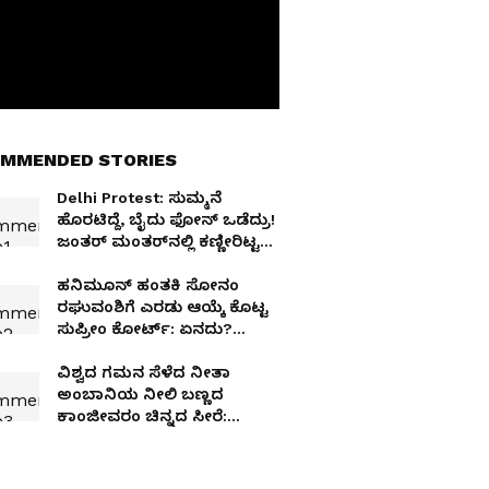
MMENDED STORIES
Delhi Protest: ಸುಮ್ಮನೆ
ಹೊರಟಿದ್ದೆ, ಬೈದು ಫೋನ್ ಒಡೆದ್ರು!
ಜಂತರ್ ಮಂತರ್‌ನಲ್ಲಿ ಕಣ್ಣೀರಿಟ್ಟ
ಯುವಕನ ಕರುಣಾಜನಕ ಕಥೆ!
ಹನಿಮೂನ್​ ಹಂತಕಿ ಸೋನಂ
ರಘುವಂಶಿಗೆ ಎರಡು ಆಯ್ಕೆ ಕೊಟ್ಟ
ಸುಪ್ರೀಂ ಕೋರ್ಟ್​: ಏನದು?
ಮುಂದೇನು
ವಿಶ್ವದ ಗಮನ ಸೆಳೆದ ನೀತಾ
ಅಂಬಾನಿಯ ನೀಲಿ ಬಣ್ಣದ
ಕಾಂಜೀವರಂ ಚಿನ್ನದ ಸೀರೆ:
ಏನಿದರ ವಿಶೇಷತೆ