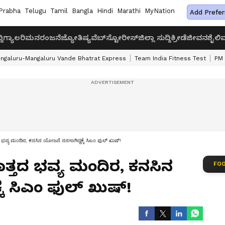
Prabha
Telugu
Tamil
Bangla
Hindi
Marathi
MyNation
Add Prefer
ದಿ
ಗ್ಯಾಲರಿ
ಮನರಂಜನೆ
ಜ್ಯೋತಿಷ್ಯ
ವೆಬ್‌ಸ್ಟೋರೀಸ್
ಜಿಲ್ಲಾ ಸುದ್ದಿ
ಕ್ರೀಡೆ
ಜೀವನಶೈಲಿ
ವ
ngaluru-Mangaluru Vande Bhatrat Express
Team India Fitness Test
PM 
ವ್ಯ ಮಂದಿರ, ಕನಸಿನ ಯೋಜನೆ ನನಸಾಗಿದ್ದಕ್ಕೆ ಸಿಎಂ ಫುಲ್ ಖುಷ್!
ತ್ತದ ಭವ್ಯ ಮಂದಿರ, ಕನಸಿನ
FOO
ಕೆ ಸಿಎಂ ಫುಲ್ ಖುಷ್!