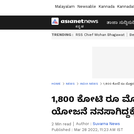
Malayalam
Newsable
Kannada
Kannada
ತಾಜಾ ಸುದ್ದಿ
ಸುದ್
TRENDING :
RSS Chief Mohan Bhagawat
Be
HOME
NEWS
INDIA NEWS
1,800 ಕೋಟಿ ರೂ ಮೊತ್ತದ ಭ
1,800 ಕೋಟಿ ರೂ ಮೊ
ಯೋಜನೆ ನನಸಾಗಿದ್ದಕ್
Author :
Suvarna News
2
Min read
Published :
Mar 28 2022, 11:23 AM IST