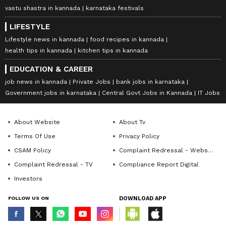
vastu shastra in kannada
karnataka festivals
LIFESTYLE
Lifestyle news in kannada
food recipes in kannada
health tips in kannada
kitchen tips in kannada
EDUCATION & CAREER
job news in kannada
Private Jobs
bank jobs in karnataka
Government jobs in karnataka
Central Govt Jobs in Kannada
IT Jobs
About Website
About Tv
Terms Of Use
Privacy Policy
CSAM Policy
Complaint Redressal - Website
Complaint Redressal - TV
Compliance Report Digital
Investors
FOLLOW US ON
DOWNLOAD APP