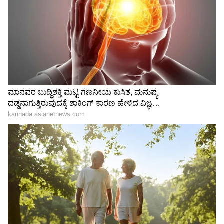
"ರಾಜಕೀಯ ಬೇಡ, ಸಿನಿಮಾನೇ ಪ್ರಾಣ":
ಕನಕೋತ್ಸವದಲ್ಲಿ ರಿಷಬ್ ಶೆಟ್ಟಿ | Rishab
Shetty speech | Suvarna News
ಶೇ.50 ರಿಂದ ಶೇ.18 ಕ್ಕೆ TAX ಇಳಿಕೆ: ಮೋದಿ-
ಟ್ರಂಪ್ ಐತಿಹಾಸಿಕ ಒಪ್ಪಂದ | India US
Trade Deal | Party Rounds