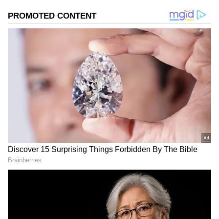
ಸಿನೆಮಾವೆಂದರೆ ಹೆಚ್ಚು ಆಸಕ್ತಿ. ಹಿನ್ನೆಲೆ ಧ್ವನಿ ನೀಡುವುದು ಹವ್ಯಾಸ.
Rafale Fighter Jet: 'ಆಪರೇಷನ್​ ಸಿಂದೂರ'ದ
ಹೀರೋ, ರಫೇಲ್​ ಯುದ್ಧ ವಿಮಾನದ ರೋಚಕ ಮಾಹಿತಿ
ಇಲ್ಲಿದೆ...
DOWNLOAD APP
ಭಾರತ ಈಗಾಗಲೇ 26 ರಫೇಲ್‌ ಯುದ್ಧ ವಿಮಾನಗಳನ್ನು