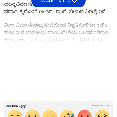
Read Full Article
ಯುದ್ಧವಿಮಾನಗಳ ಖರೀದಿಗೆ ಸಂಬಂಧಿಸಿ ಈ
ವರ್ಷಾಂತ್ಯದೊಳಗೆ ಅಂತಿಮ ಮುದ್ರೆ ಬೀಳುವ ನಿರೀಕ್ಷೆ ಇದೆ.
ಮಿಗ್‌ ವಿಮಾನಗಳನ್ನು ಸೇವೆಯಿಂದ ನಿವೃತ್ತಿಗೊಳಿಸಿದ ಬಳಿಕ
ಕುಸಿದಿರುವ ಭಾರತೀಯ ವಾಯುಸೇನೆಯ ಬಲವರ್ಧನೆಗಾಗಿ
ಕೇಂದ್ರ ಸರ್ಕಾರವು ಇನ್ನಷ್ಟು ರಫೇಲ್‌ ಯುದ್ಧವಿಮಾನಗಳ
ಖರೀದಿಗೆ ಮುಂದಾಗಿದೆ. ಇದೀಗ ಹೊಸದಾಗಿ ಬೇಡಿಕೆ
ಸಲ್ಲಿಸುತ್ತಿರುವ 114 ಯುದ್ಧವಿಮಾನಗಳಲ್ಲಿ 90 ವಿಮಾನಗಳನ್ನು
LATEST VIDEOS
ಭಾರತದಲ್ಲೇ ಉತ್ಪಾದಿಸಲಾಗುತ್ತದೆ. ಫ್ರಾನ್ಸ್‌ನ ಡಸಾಲ್ಟ್‌
ಏವಿಯೇಷನ್‌ ಮತ್ತು ಭಾರತೀಯ ಸಂಸ್ಥೆಯ
ಪಾಲುದಾರಿಕೆಯಲ್ಲಿ ವಿಮಾನ ಉತ್ಪಾದನೆಯಾಗಲಿದ್ದು, ಬಾಕಿ
ವಿಮಾನಗಳನ್ನು ನೇರವಾಗಿ ಪೂರೈಕೆಯಾಗಲಿವೆ.
ಮೋದಿ ಭೇಟಿ:
ಈ ನಡುವೆ, ವಾಯುಸೇನಾ ಮುಖ್ಯಸ್ಥ ಎ.ಪಿ. ಸಿಂಗ್‌ ಅವರು