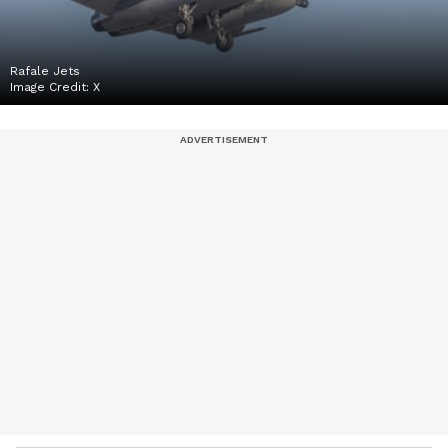
Rafale Jets
Image Credit:
X