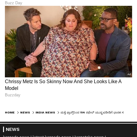
HOME
NEWS
INDIA NEWS
ಮತ್ತೆ ಫ್ರಾನ್ಸ್‌ನಿಂದ 114 ರಫೇಲ್ ಯುದ್ಧ ಖರೀದಿಗೆ ಭಾರತ ಸಜ್ಜು, ಭಾರತದಲ್ಲೇ 90 ವಿಮಾನ ನಿರ್ಮಾಣ
NEWS