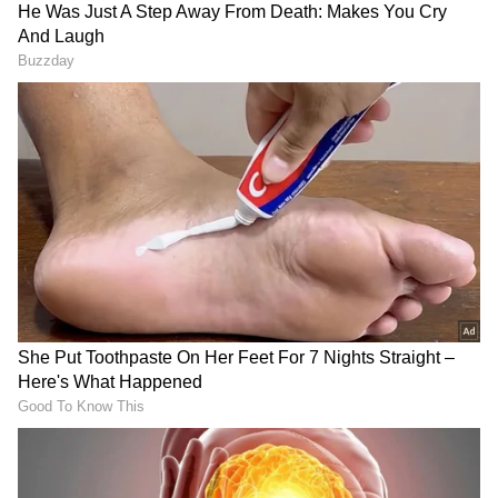
ಭಾರತದ ಮೊದಲ ಡೆಂಗ್ಯೂ ಲಸಿಕೆ
PM Modi: ಸಿಜೆಪಿ ಪ್ರತಿಭಟನೆ
‘ಕ್ಯೂಡೆಂಗಾ’, 4ರಿಂದ 60
ಬಳಿಕ ನೀಟ್ ಪ್ರಶ್ನೆ ಪತ್ರಿಕೆ ಸೋರಿಕೆ
ವರ್ಷದವರಿಗೆ ನೀಡಲು
ಬಗ್ಗೆ ಪ್ರಧಾನಿ ಮೋದಿ ಫಸ್ಟ್
ಡಿಸಿಜಿಐ ಒಪ್ಪಿಗೆ
ರಿಯಾಕ್ಷನ್!
LATEST VIDEOS