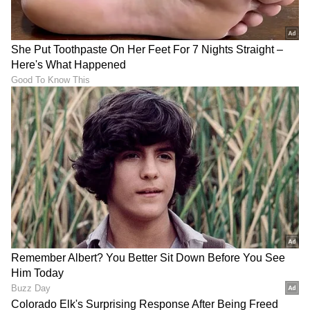
LATEST VIDEOS
"ರಾಜಕೀಯ ಬೇಡ, ಸಿನಿಮಾನೇ ಪ್ರಾಣ":
ಕನಕೋತ್ಸವದಲ್ಲಿ ರಿಷಬ್ ಶೆಟ್ಟಿ | Rishab
Shetty speech | Suvarna News