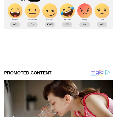
ಮೊದಲು. ಟಾಟಾ ಅಡ್ವಾನ್ಸ್ಡ್ ಸಿಸ್ಟಮ್ಸ್ ಲಿಮಿಟೆಡ್ (TASL)
ಮತ್ತು ಜಾಗತಿಕ ವಿಮಾನ ತಯಾರಿಕಾ ಸಂಸ್ಥೆ ಏರ್‌ಬಸ್ ಜಂಟಿ
ಸಹಯೋಗದ ಈ ಬೃಹತ್ ಕಾರ್ಖಾನೆಯಲ್ಲಿ ಈ ಅತ್ಯಾಧುನಿಕ
ಸರಕು ಸಾಗಣೆ ವಿಮಾನವನ್ನು ಸಿದ್ಧಪಡಿಸಲಾಗಿದೆ.
ವಾಯುಪಡೆ ಉಪ ಮುಖ್ಯಸ್ಥರಿಂದ ಪ್ರಗತಿ ಪರಿಶೀಲನೆ
ಭಾರತದಲ್ಲೇ ನಿರ್ಮಾಣವಾಗಿರುವ ಮೊದಲ ಸಿ-295 ಸಾರಿಗೆ
ವಿಮಾನದ ಅಂತಿಮ ಹಂತದ ಪ್ರಗತಿಯನ್ನು ಪರಿಶೀಲಿಸಲು
ಭಾರತೀಯ ವಾಯುಪಡೆಯ ಉಪ ಮುಖ್ಯಸ್ಥರಾದ ಏರ್
ಮಾರ್ಷಲ್ ಅವಧೇಶ್ ಕುಮಾರ್ ಭಾರ್ತಿ ಅವರು ಇತ್ತೀಚೆಗೆ
ವಡೋದರಾದ ಟಾಟಾ-ಏರ್‌ಬಸ್ ಪ್ಲಾಂಟ್‌ಗೆ ಭೇಟಿ
ನೀಡಿದ್ದರು. ವಿಮಾನದ ಗುಣಮಟ್ಟ ಮತ್ತು ತಾಂತ್ರಿಕ
ಜೋಡಣೆಯ (Final Assembly Line)
ಕಾರ್ಯಕ್ಷಮತೆಯನ್ನು ವೀಕ್ಷಿಸಿದ ಅವರು, ಈ ಯೋಜನೆಯು
ಭಾರತದ ರಕ್ಷಣಾ ಸೌಮ್ಯತೆಯನ್ನು ಜಾಗತಿಕ ಮಟ್ಟಕ್ಕೇರಿಸಲಿದೆ