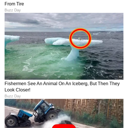
ಶೇ.50 ರಿಂದ ಶೇ.18 ಕ್ಕೆ TAX ಇಳಿಕೆ: ಮೋದಿ-
ಟ್ರಂಪ್ ಐತಿಹಾಸಿಕ ಒಪ್ಪಂದ | India US
Trade Deal | Party Rounds