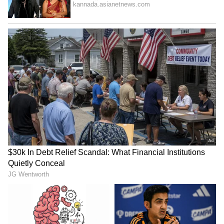
ರೋಗಿಗಳನ್ನು ಸ್ಟ್ರೆಚರ್‌ನಲ್ಲಿ ಇರಿಸಿ ವೈದ್ಯಕೀಯ
ಸ್ಥಳಾಂತರಿಸುವಿಕೆಗಾಗಿ (Medical Evacuation) ಇದನ್ನು
ಬಳಸಬಹುದು.
ಶಕ್ತಿಶಾಲಿ ಇಂಜಿನ್:
ಇದು ಅತ್ಯಂತ ಬಲಿಷ್ಠವಾದ ಎರಡು ‘ಪ್ರಾಟ್ & ವಿಟ್ನಿ
PW127G’ ಟರ್ಬೊಪ್ರೊಪ್ ಇಂಜಿನ್‌ಗಳನ್ನು ಹೊಂದಿದೆ.
ಕಷ್ಟಕರ ಪ್ರದೇಶಗಳಲ್ಲಿ ಹಾರಾಟ:
ಈ ವಿಮಾನದ ಅತಿ ದೊಡ್ಡ ಪ್ಲಸ್ ಪಾಯಿಂಟ್ ಎಂದರೆ, ಇದು
ಚಿಕ್ಕದಾದ, ಕಿರಿದಾದ ಮತ್ತು ಅರೆ-ಸಿದ್ಧಪಡಿಸಿದ (Semi-
prepared airfields) ರನ್‌ವೇಗಳಿಂದಲೂ ಸುಲಭವಾಗಿ
ಹಾರಾಟ ನಡೆಸಬಲ್ಲದು. ಹಿಮಾಲಯದ ಕಷ್ಟಕರ ಪರ್ವತ
ಪ್ರದೇಶಗಳು ಮತ್ತು ಭಾರತದ ಗಡಿಭಾಗದ ದೂರದ ರಕ್ಷಣಾ