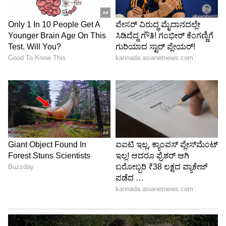
ನೆಲೆಗಳಲ್ಲಿ ಸೈನಿಕರು ಹಾಗೂ ಸರಕುಗಳನ್ನು ತಲುಪಿಸಲು ಇದು
ಅತ್ಯಂತ ಸೂಕ್ತವಾಗಿದೆ.
ಸ್ವದೇಶಿ ಎಲೆಕ್ಟ್ರಾನಿಕ್ ಯುದ್ಧ ಸೂಟ್ ಅಳವಡಿಕೆ