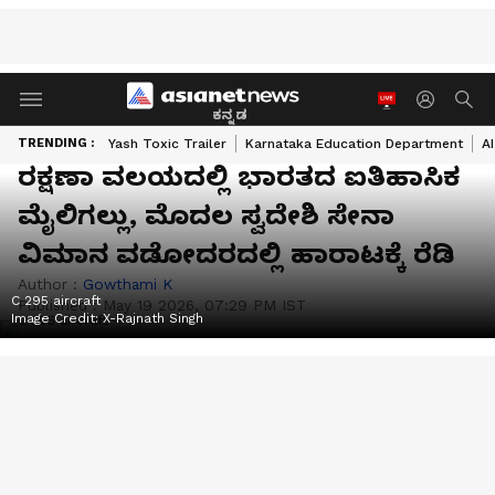
ಕನ್ನಡ
TRENDING :
Yash Toxic Trailer
Karnataka Education Department
A
ರಕ್ಷಣಾ ವಲಯದಲ್ಲಿ ಭಾರತದ ಐತಿಹಾಸಿಕ
ಮೈಲಿಗಲ್ಲು, ಮೊದಲ ಸ್ವದೇಶಿ ಸೇನಾ
ವಿಮಾನ ವಡೋದರದಲ್ಲಿ ಹಾರಾಟಕ್ಕೆ ರೆಡಿ
Author :
Gowthami K
C 295 aircraft
Published :
May 19 2026, 07:29 PM IST
Image Credit:
X-Rajnath Singh