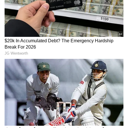
ಏನಿದು ₹21,935 ಕೋಟಿ ರೂಪಾಯಿಗಳ ರಕ್ಷಣಾ
ಒಪ್ಪಂದ?
ಭಾರತ ಸರ್ಕಾರವು ವಾಯುಪಡೆಯ ಆಧುನೀಕರಣಕ್ಕಾಗಿ
ಒಟ್ಟು 56 ಏರ್‌ಬಸ್ ಸಿ-295 ವಿಮಾನಗಳನ್ನು ಖರೀದಿಸಲು
ಸ್ಪೇನ್ ಜೊತೆಗೆ ₹21,935 ಕೋಟಿ ರೂಪಾಯಿಗಳ ಬೃಹತ್
ರಕ್ಷಣಾ ಒಪ್ಪಂದಕ್ಕೆ ಸಹಿ ಹಾಕಿತ್ತು.
ಈ ಒಪ್ಪಂದದ ನಿಯಮಗಳ ಪ್ರಕಾರ:
16 ವಿಮಾನಗಳನ್ನು ಸ್ಪೇನ್‌ನಿಂದ ನೇರವಾಗಿ ಹಾರಾಟದ ಸಿದ್ಧ