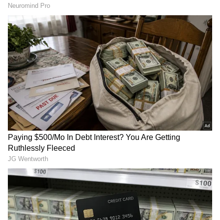
Related Articles
ಯುರೋಪ್‌ ಈಗ ಮತ್ತಷ್ಟು ಹತ್ತಿರ: ಬೆಂಗಳೂರು -
ಜ್ಯೂರಿಕ್‌ ನೇರ ವಿಮಾನ ಆರಂಭ, ಸ್ವಿಸ್ ಏರ್‌ಲೈನ್ಸ್‌ ಸಿಹಿ
ಸುದ್ದಿ
ಹುಬ್ಬಳ್ಳಿ ವಿಮಾನ ನಿಲ್ದಾಣಕ್ಕೆ ಹೈಟೆಕ್ ಸ್ಪರ್ಶ: ರಾಜ್ಯದಲ್ಲೇ
ಮೊದಲ ಬಾರಿಗೆ ಮೊಬೈಲ್ ಕಮಾಂಡ್ ಪೋಸ್ಟ್ ವಾಹನ
ನಿಯೋಜನೆ