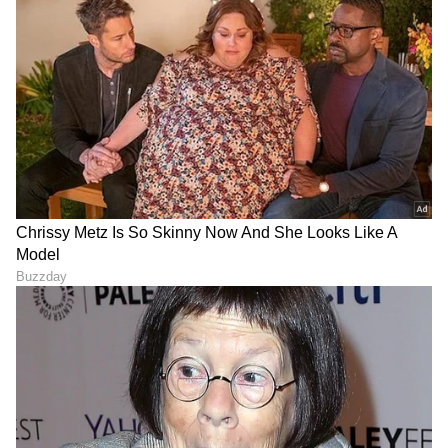
(
kannada news live
) ಸಂಪೂರ್ಣ ಮಾಹಿತಿ ಒಂದೇ
ಕ್ಲಿಕ್‌ನಲ್ಲಿ ಲಭ್ಯ. ಏಷ್ಯಾನೆಟ್ ಸುವರ್ಣ ನ್ಯೂಸ್ ಅಧಿಕೃತ
ಆ್ಯಪ್ ಡೌನ್‌ಲೋಡ್ ಮಾಡಿ ಹಾಗು ಎಲ್ಲಾ ಅಪ್‌ಡೇಟ್
ಗಳನ್ನು ಪಡೆಯಿರಿ
ABOUT THE AUTHOR
Gowthami K
GK
ಒನ್ ಇಂಡಿಯಾ, ಡೈಲಿಹಂಟ್‌, ವಿಜಯ ಕರ್ನಾಟಕ ವೆಬ್‌, ಈಗ
ಏಷ್ಯಾನೆಟ್ ಕನ್ನಡ ಸೇರಿ 10 ವರ್ಷಗಳಿಂದಲೂ ಡಿಜಿಟಲ್
ಮಾಧ್ಯಮದಲ್ಲಿದ್ದೇನೆ. ಉಜಿರೆಯ ಎಸ್‌ಡಿಎಂನಲ್ಲಿ ಪತ್ರಿಕೋದ್ಯಮದಲ್ಲಿ
ಸ್ನಾತಕೋತ್ತರ ಪದವಿಯಾಗಿದೆ. ಸುಳ್ಯ ತಾಲೂಕಿನ ಕುಕ್ಕುಜಡ್ಕದವಳು.
ರಕ್ಷಣಾ ಷೇರುಗಳು
ಉದ್ಯೋಗ, ರಾಜಕೀಯ, ದೇಶ-ವಿದೇಶ, ವಿಜ್ಞಾನ ಮತ್ತು ವಾಣಿಜ್ಯ,
ಭಾರತೀಯ ಸೇನೆ
ಸಿನೆಮಾವೆಂದರೆ ಹೆಚ್ಚು ಆಸಕ್ತಿ. ಹಿನ್ನೆಲೆ ಧ್ವನಿ ನೀಡುವುದು ಹವ್ಯಾಸ.