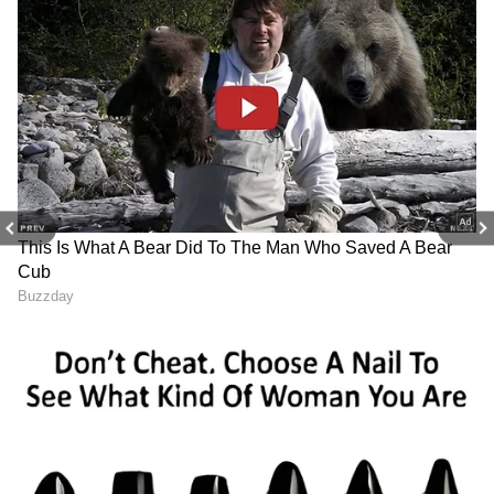
ವಿಶೇಷವೆಂದರೆ, ಈ ಯೋಜನೆಯಡಿ ನಿರ್ಮಾಣವಾಗುತ್ತಿರುವ
ಪ್ರತಿಯೊಂದು ವಿಮಾನಕ್ಕೂ ಭಾರತದ ಹೆಮ್ಮೆಯ ಸಾರ್ವಜನಿಕ
ವಲಯದ ಸಂಸ್ಥೆಗಳಾದ ಭಾರತ್ ಎಲೆಕ್ಟ್ರಾನಿಕ್ಸ್ ಲಿಮಿಟೆಡ್
(BEL) ಮತ್ತು ಭಾರತ್ ಡೈನಾಮಿಕ್ಸ್ ಲಿಮಿಟೆಡ್ (BDL)
ಜಂಟಿಯಾಗಿ ಅಭಿವೃದ್ಧಿಪಡಿಸಿರುವ ಸ್ಥಳೀಯ 'ಎಲೆಕ್ಟ್ರಾನಿಕ್
ಯುದ್ಧ ಸೂಟ್' (Indigenous Electronic Warfare
Suite) ಅನ್ನು ಅಳವಡಿಸಲಾಗುತ್ತಿದೆ. ಇದು ಯುದ್ಧದ
PREV
NEXT
ಸಮಯದಲ್ಲಿ ಶತ್ರುಗಳ ರೇಡಾರ್ ಕಣ್ಣು ತಪ್ಪಿಸಲು ಹಾಗೂ
ಕ್ಷಿಪಣಿ ದಾಳಿಗಳಿಂದ ವಿಮಾನವನ್ನು ರಕ್ಷಿಸಿಕೊಳ್ಳಲು
ನೆರವಾಗುತ್ತದೆ.
ಈ ಮಹತ್ವದ ಕಾರ್ಯಕ್ರಮದಡಿಯಲ್ಲಿ, ಟಾಟಾ ಸಂಸ್ಥೆಯು
ಭಾರತೀಯ ವಿಮಾನ ತಯಾರಿಕಾ ರಂಗದಲ್ಲಿ ಹೊಸ
ಮೈಲಿಗಲ್ಲು ಸ್ಥಾಪಿಸಿದ್ದು, ಮುಂಬರುವ ದಿನಗಳಲ್ಲಿ ಭಾರತವು
ಜಾಗತಿಕ ರಕ್ಷಣಾ ಮಾರುಕಟ್ಟೆಗೆ ವಿಮಾನಗಳನ್ನು ರಫ್ತು