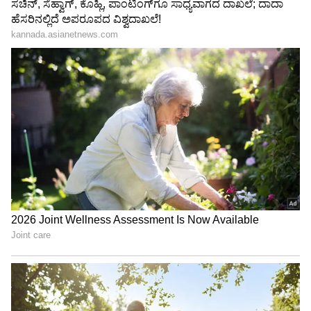
ಸ್ಥಿತಿಯಲ್ಲಿ (Ready-to-fly condition) ಭಾರತಕ್ಕೆ
ತಲುಪಿಸಲಾಗುತ್ತಿದೆ. ಉಳಿದ 40 ವಿಮಾನಗಳನ್ನು ತಾಂತ್ರಿಕ
ವರ್ಗಾವಣೆ ಅಡಿಯಲ್ಲಿ ಭಾರತದ ವಡೋದರಾ
ಕಾರ್ಖಾನೆಯಲ್ಲೇ ಸಂಪೂರ್ಣವಾಗಿ ಉತ್ಪಾದಿಸಲಾಗುತ್ತಿದೆ. ಈಗ
ಸಿದ್ಧವಾಗಿರುವುದು ಭಾರತದಲ್ಲೇ ನಿರ್ಮಾಣವಾದ ಈ
ಸರಣಿಯ ಮೊದಲ ವಿಮಾನವಾಗಿದೆ.
ಸಿ-295 ವಿಮಾನದ ತಾಂತ್ರಿಕ ವಿಶೇಷತೆಗಳು ಮತ್ತು
ಸಾಮರ್ಥ್ಯ: ಇದು ಮಧ್ಯಮ ಗಾತ್ರದ ಅತ್ಯಾಧುನಿಕ ಸಾರಿಗೆ
ಮತ್ತು ರಕ್ಷಣಾ ವಿಮಾನವಾಗಿದ್ದು, ಭಾರತೀಯ
ವಾಯುಪಡೆಯಲ್ಲಿ ದಶಕಗಳಿಂದ ಬಳಕೆಯಲ್ಲಿದ್ದ ಹಳೆಯ
‘ಅವ್ರೋ-748’ (Avro-748) ವಿಮಾನಗಳ ಬದಲಿಗೆ
ಕಾರ್ಯಾಚರಣೆಗೆ ಇಳಿಯಲಿದೆ.