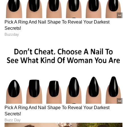
ಮಾಡುವ ಮಟ್ಟಕ್ಕೆ ಬೆಳೆಯಲು ಇದು ಭದ್ರ ಬುನಾದಿ ಹಾಕಿದೆ.
LATEST VIDEOS
ಕರ್ನಾಟಕ, ಭಾರತ (
India News
) ಮತ್ತು ಜಗತ್ತಿನ
ಕ್ಷಣಕ್ಷಣದ ಕನ್ನಡ ಸುದ್ದಿ (
Kannada News
)
ಅಪ್ಡೇಟ್‌ಗಳಿಗಾಗಿ ಏಷ್ಯಾನೆಟ್ ಸುವರ್ಣ ನ್ಯೂಸ್‌ ಫಾಲೋ
ಮಾಡಿ. ಬ್ರೇಕಿಂಗ್ ಸುದ್ದಿ (
Latest Kannada News
),
ವಿಶೇಷ ವರದಿಗಳು ಮತ್ತು ನೇರ ಪ್ರಸಾರಗಳೊಂದಿಗೆ