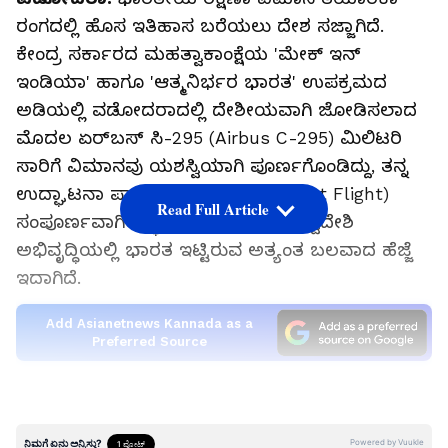
ರಂಗದಲ್ಲಿ ಹೊಸ ಇತಿಹಾಸ ಬರೆಯಲು ದೇಶ ಸಜ್ಜಾಗಿದೆ.
ಕೇಂದ್ರ ಸರ್ಕಾರದ ಮಹತ್ವಾಕಾಂಕ್ಷೆಯ 'ಮೇಕ್ ಇನ್
ಇಂಡಿಯಾ' ಹಾಗೂ 'ಆತ್ಮನಿರ್ಭರ ಭಾರತ' ಉಪಕ್ರಮದ
ಅಡಿಯಲ್ಲಿ ವಡೋದರಾದಲ್ಲಿ ದೇಶೀಯವಾಗಿ ಜೋಡಿಸಲಾದ
ಮೊದಲ ಏರ್‌ಬಸ್ ಸಿ-295 (Airbus C-295) ಮಿಲಿಟರಿ
ಸಾರಿಗೆ ವಿಮಾನವು ಯಶಸ್ವಿಯಾಗಿ ಪೂರ್ಣಗೊಂಡಿದ್ದು, ತನ್ನ
ಉದ್ಘಾಟನಾ ಪ್ರಾಯೋಗಿಕ ಹಾರಾಟಕ್ಕೆ (Test Flight)
Read Full Article
ಸಂಪೂರ್ಣವಾಗಿ ಸಿದ್ಧವಾಗಿದೆ. ವಿಮಾನಗಳ ಸ್ವದೇಶಿ
ಅಭಿವೃದ್ಧಿಯಲ್ಲಿ ಭಾರತ ಇಟ್ಟಿರುವ ಅತ್ಯಂತ ಬಲವಾದ ಹೆಜ್ಜೆ
ಇದಾಗಿದೆ.
Add Asianetnews Kannada as a
Preferred Source
ಭಾರತದಲ್ಲಿ ಖಾಸಗಿ ವಲಯದ ಕಂಪನಿಯೊಂದು ಸಂಪೂರ್ಣ
ಮಿಲಿಟರಿ ವಿಮಾನವನ್ನು ತಯಾರಿಸುತ್ತಿರುವುದು ಇದೇ