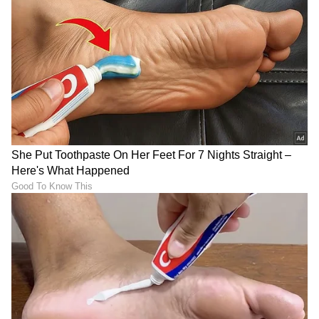
ಯುರೋಪ್‌ ಈಗ ಮತ್ತಷ್ಟು ಹತ್ತಿರ:
ಮದುವೆಯಾಗಿ 5 ತಿಂಗಳಿಗೆ ಸಹ
ಬೆಂಗಳೂರು - ಜ್ಯೂರಿಕ್‌ ನೇರ
ನಟಿ ನಿಧನ; ನಾಗಿಣಿ ಧಾರಾವಾಹಿ
ವಿಮಾನ ಆರಂಭ, ಸ್ವಿಸ್ ಏರ್‌ಲೈನ್ಸ್‌
ನಟ ದೀಕ್ಷಿತ್‌ ಶೆಟ್ಟಿ ಬಿಚ್ಚಿಟ್ಟ ಸತ್ಯ
ಸಿಹಿ ಸುದ್ದಿ
ಏನು?
ಅಮ್ಮಾ ನಂಗೆ ಸ್ಪೆಷಲ್ ಕ್ಲಾಸ್ ಇದೆ
ಬೀದಿನಾಯಿ ಪ್ರೇಮಿಗಳಿಗೆ ಬಿಗ್
ಎಂದು ಸ್ಕೂಲ್ ಡ್ರೆಸ್‌ನಲ್ಲೇ ಓಯೋ
ಶಾಕ್: ರೋಗಗ್ರಸ್ತ ಮತ್ತು
ರೂಮಿನಲ್ಲಿ ಹಾಜರಾದ ಹುಡುಗಿ!
ಆಕ್ರಮಣಕಾರಿ ಬೀದಿನಾಯಿಗಳ
ಹತ್ಯೆಗೆ ಸುಪ್ರೀಂ ಅಸ್ತು!