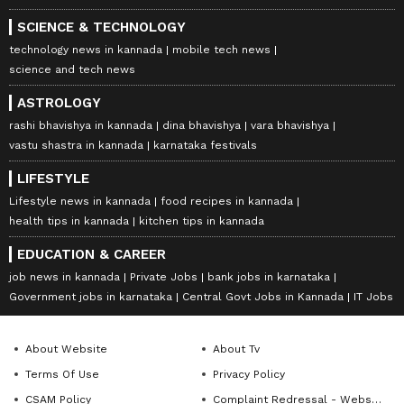
SCIENCE & TECHNOLOGY
technology news in kannada
mobile tech news
science and tech news
ASTROLOGY
rashi bhavishya in kannada
dina bhavishya
vara bhavishya
vastu shastra in kannada
karnataka festivals
LIFESTYLE
Lifestyle news in kannada
food recipes in kannada
health tips in kannada
kitchen tips in kannada
EDUCATION & CAREER
job news in kannada
Private Jobs
bank jobs in karnataka
Government jobs in karnataka
Central Govt Jobs in Kannada
IT Jobs
About Website
About Tv
Terms Of Use
Privacy Policy
CSAM Policy
Complaint Redressal - Website