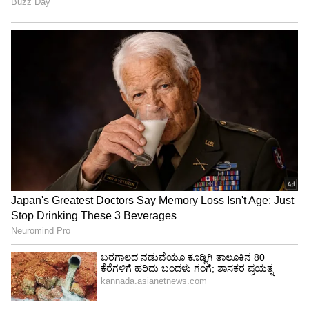
ಶೇ.50 ರಿಂದ ಶೇ.18 ಕ್ಕೆ TAX ಇಳಿಕೆ: ಮೋದಿ-
ಟ್ರಂಪ್ ಐತಿಹಾಸಿಕ ಒಪ್ಪಂದ | India US
Trade Deal | Party Rounds