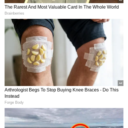
DOWNLOAD APP
ಕರ್ನಾಟಕ, ಭಾರತ (
India News
) ಮತ್ತು ಜಗತ್ತಿನ
ಕ್ಷಣಕ್ಷಣದ ಕನ್ನಡ ಸುದ್ದಿ (
Kannada News
)
ಅಪ್ಡೇಟ್‌ಗಳಿಗಾಗಿ ಏಷ್ಯಾನೆಟ್ ಸುವರ್ಣ ನ್ಯೂಸ್‌ ಫಾಲೋ
ಮಾಡಿ. ಬ್ರೇಕಿಂಗ್ ಸುದ್ದಿ (
Latest Kannada News
),
ವಿಶೇಷ ವರದಿಗಳು ಮತ್ತು ನೇರ ಪ್ರಸಾರಗಳೊಂದಿಗೆ
(
kannada news live
) ಸಂಪೂರ್ಣ ಮಾಹಿತಿ ಒಂದೇ
ಕ್ಲಿಕ್‌ನಲ್ಲಿ ಲಭ್ಯ. ಏಷ್ಯಾನೆಟ್ ಸುವರ್ಣ ನ್ಯೂಸ್ ಅಧಿಕೃತ
ಆ್ಯಪ್ ಡೌನ್‌ಲೋಡ್ ಮಾಡಿ ಹಾಗು ಎಲ್ಲಾ ಅಪ್‌ಡೇಟ್
ಗಳನ್ನು ಪಡೆಯಿರಿ