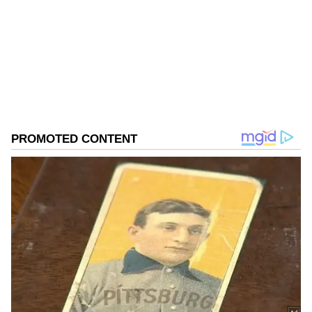
ಪತ್ರಿಕೋದ್ಯಮದಲ್ಲಿಯೇ ವಿಶೇಷ ಛಾಪು ಮೂಡಿಸಿದ ಕನ್ನಡ ದಿನ
ಪತ್ರಿಕೆ. ದೇಶ, ವಿದೇಶ, ವಾಣಿಜ್ಯ, ಕ್ರೀಡೆ, ಮನೋರಂಜನೆ ಸೇರಿ
ವೈವಿಧ್ಯಮಯ ಸುದ್ದಿಗಳ ಹೂರಣ ಹೊತ್ತು ತರುವ ಕನ್ನಡಪ್ರಭ,
ಕನ್ನಡಿಗರ ಅಸ್ಮಿತೆಯ ಸಂಕೇತ. ಸದಾ ಕರುನಾಡು, ನುಡಿ, ಸಂಸ್ಕೃತಿ
ಪರ ಧ್ವನಿ ಎತ್ತುವ ಕನ್ನಡಪ್ರಭ ದಿನ ಪತ್ರಿಕೆಯಲ್ಲಿ ಪ್ರಕಟಗೊಳ್ಳುವ
ಸುದ್ದಿಗಳು ಸುವರ್ಣ ನ್ಯೂಸ್ ವೆಬ್‌ಸೈಟಲ್ಲೂ ಲಭ್ಯ.