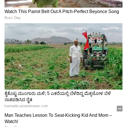
ಇ20 ಇಂಧನ ರಹಸ್ಯ: ನಿಮ್ಮ
ಅಂದು ಗಟಾರ್-ಕೊಳಕು; ಇಂದು
ವಾಹನಕ್ಕೆ ಕಾದಿದೆಯೇ ಅಪಾಯ?
ದೇಶದ ಸಾಂಸ್ಕೃತಿಕ ರಾಯಭಾರಿ;
ರಾಹುಲ್ ಗಾಂಧಿ ಹೇಳಿದ್ದೇನು?
ಉಲ್ಟಾ ಹೊಡೆದ ಕಂಗನಾ
ರಣಾವತ್
Expressway Repair: ₹4,200
Centre Warns Meta:
ಕೋಟಿ ವೆಚ್ಚದ ರಸ್ತೆ 2 ವಾರಕ್ಕೇ
ಡೀಪ್‌ಫೇಕ್‌, ಅಪಪ್ರಚಾರ ತಡೆಗೆ
ಕಿತ್ತು ಬಂತು! ಟಾರ್ ಒಣಗಿಸಲು
ಅಲ್ಗಾರಿದಂ ಸೆಟ್‌ ಮಾಡಿ; 'ಮೆಟಾ'ಗೆ
ಫ್ಯಾನ್ ಇಟ್ಟ ಭೂಪರು!
ಕೇಂದ್ರ ಖಡಕ್ ಎಚ್ಚರಿಕೆ!
LATEST VIDEOS
"ರಾಜಕೀಯ ಬೇಡ, ಸಿನಿಮಾನೇ ಪ್ರಾಣ":
ಕನಕೋತ್ಸವದಲ್ಲಿ ರಿಷಬ್ ಶೆಟ್ಟಿ | Rishab
Shetty speech | Suvarna News