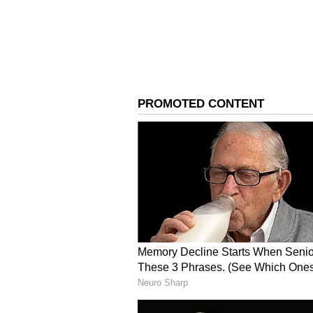
ಪ್ರಯಾಣಿಕರ ಹಿತಾಸಕ್ತಿಗಳನ್ನು ರಕ್ಷಿಸುವ ಜ
ಏವಿಯೇಷನ್ ಟರ್ಬೈನ್ ಇಂಧನದ (ATF) ಬೆ
ಪಟ್ಟಿಗಳನ್ನು ಪರಿಷ್ಕರಿಸಲಾಯಿತು. ಪ್ರಸ್ತುತ
ಮಿತಿಯನ್ನು ಅನ್ವಯಿಸಲಾಗುತ್ತದೆ. ಸರ್ಕಾರ ನ
ದೇಶೀಯ ನಿಗದಿತ ಕಾರ್ಯಾಚರಣೆಗಳು ಮತ್ತು ಶ
ಚಾಲ್ತಿಯಲ್ಲಿರುವ ಕೋವಿಡ್-119 ಪರಿಸ್ಥಿತಿ,
ಪ್ರಯಾಣಿಕರ ಬೇಡಿಕೆಗೆ ಒಳಪಟ್ಟಿರುತ್ತದೆ.