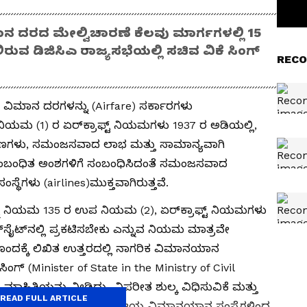
ಾನ ದರದ ಮೇಲ್ವಿಚಾರಣೆ ಕೆಲವು ಮಾರ್ಗಗಳಲ್ಲಿ 15
ರುವ ಡಿಜಿಸಿಎ ರಾಜ್ಯಸಭೆಯಲ್ಲಿ ಸಚಿವ ವಿಕೆ ಸಿಂಗ್
RECO
) ವಿಮಾನ ದರಗಳನ್ನು (Airfare) ಸರ್ಕಾರಗಳು
ಿಯಮ (1) ರ ಏರ್‌ಕ್ರಾಫ್ಟ್ ನಿಯಮಗಳು 1937 ರ ಅಡಿಯಲ್ಲಿ,
ಷಣಗಳು, ಸಮಂಜಸವಾದ ಲಾಭ ಮತ್ತು ಸಾಮಾನ್ಯವಾಗಿ
ಾ ಸಂಬಂಧಿತ ಅಂಶಗಳಿಗೆ ಸಂಬಂಧಿಸಿದಂತೆ ಸಮಂಜಸವಾದ
ಥೆಗಳು (airlines)ಮುಕ್ತವಾಗಿರುತ್ತವೆ.
್ನು ನಿಯಮ 135 ರ ಉಪ ನಿಯಮ (2), ಏರ್‌ಕ್ರಾಫ್ಟ್ ನಿಯಮಗಳು
‌ಸೈಟ್‌ನಲ್ಲಿ ಪ್ರಕಟಿಸಬೇಕು ಎನ್ನುವ ನಿಯಮ ಮಾತ್ರವೇ
ೆಯೊಂದಕ್ಕೆ ಲಿಖಿತ ಉತ್ತರದಲ್ಲಿ ನಾಗರಿಕ ವಿಮಾನಯಾನ
್ (Minister of State in the Ministry of Civil
ಮಾಹಿತಿಯನ್ನು ನೀಡಿದ್ದು, ವಿಪರೀತ ಶುಲ್ಕ ವಿಧಿಸುವಿಕೆ ಮತ್ತು
READ FULL ARTICLE
ಡೆಗಟ್ಟಲು ಮತ್ತು ನಿಗದಿತ ದೇಶೀಯ ವಿಮಾನಯಾನ ಸಂಸ್ಥೆಗಳಿಂದ