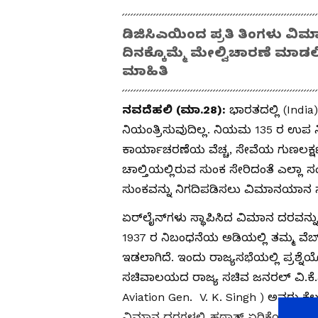
ಡಿಜಿಸಿಎಯಿಂದ ಪ್ರತಿ ತಿಂಗಳು ವಿಮ
ದಿನಕ್ಕೊಮ್ಮೆ ಮೇಲ್ವಿಚಾರಣೆ ಮಾಡಲಿ
ಮಾಹಿತಿ
ನವದೆಹಲಿ (ಮಾ.28):
ಭಾರತದಲ್ಲಿ (India
ನಿಯಂತ್ರಿಸುವುದಿಲ್ಲ. ನಿಯಮ 135 ರ ಉಪ ನ
ಕಾರ್ಯಾಚರಣೆಯ ವೆಚ್ಚ, ಸೇವೆಯ ಗುಣಲಕ್
ಚಾಲ್ತಿಯಲ್ಲಿರುವ ಸುಂಕ ಸೇರಿದಂತೆ ಎಲ್ಲ
ಸುಂಕವನ್ನು ನಿಗದಿಪಡಿಸಲು ವಿಮಾನಯಾನ ಸಂಸ್
ಏರ್‌ಲೈನ್‌ಗಳು ಸ್ಥಾಪಿಸಿದ ವಿಮಾನ ದರವನ
1937 ರ ನಿಬಂಧನೆಯ ಅಡಿಯಲ್ಲಿ ತಮ್ಮ ವೆಬ್
ಇಡಲಾಗಿದೆ. ಇಂದು ರಾಜ್ಯಸಭೆಯಲ್ಲಿ ಪ್ರಶ್ನ
ಸಚಿವಾಲಯದ ರಾಜ್ಯ ಸಚಿವ ಜನರಲ್ ವಿ.ಕೆ.ಸಿಂಗ
Aviation Gen. V. K. Singh ) ಅವರು ಕೆಲ 
ವಿಮಾನ ದರಗಳಲ್ಲಿ ಹಠಾತ್ ಏರಿಕೆಯನ್ನು ತ