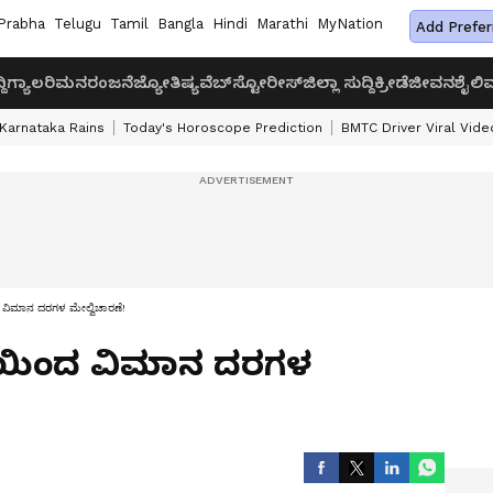
Prabha
Telugu
Tamil
Bangla
Hindi
Marathi
MyNation
Add Prefer
ದಿ
ಗ್ಯಾಲರಿ
ಮನರಂಜನೆ
ಜ್ಯೋತಿಷ್ಯ
ವೆಬ್‌ಸ್ಟೋರೀಸ್
ಜಿಲ್ಲಾ ಸುದ್ದಿ
ಕ್ರೀಡೆ
ಜೀವನಶೈಲಿ
ವ
Karnataka Rains
Today's Horoscope Prediction
BMTC Driver Viral Vide
ಂದ ವಿಮಾನ ದರಗಳ ಮೇಲ್ವಿಚಾರಣೆ!
ಸಿಎಯಿಂದ ವಿಮಾನ ದರಗಳ