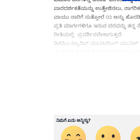
ಪಾರದರ್ಶಕತೆಯನ್ನು ಉತ್ತೇಜಿಸಲು, ನಾ
ವಾಯು ಸಾರಿಗೆ ಸುತ್ತೋಲೆ 02 ಅನ್ನು ಹೊರಡಿಸ
ಪ್ರತಿ ಮಾರ್ಗಗಳಿಗೂ ಇರುವ ದರವನ್ನು ತನ್ನ 
ರೀತಿಯಲ್ಲಿ ಪ್ರದರ್ಶಿಸಬೇಕಾಗುತ್ತದೆ.
ಡಿಜಿಸಿಎ ಟ್ಯಾರಿಫ್ ಮಾನಿಟರಿಂಗ್ ಯುನಿಟ
ವ್ಯಾಪ್ತಿಯ ಹೊರಗೆ ವಿಮಾನ ದರಗಳನ್ನು ವಿ
ಮೇಲೆ ಕೆಲವು ಮಾರ್ಗಗಳಲ್ಲಿ ವಿಮಾನ ದರಗಳನ
ಕರ್ನಾಟಕ, ಭಾರತ (
India News
) ಮ
News
) ಅಪ್ಡೇಟ್‌ಗಳಿಗಾಗಿ ಏಷ್ಯಾನೆಟ
(
Latest Kannada News
), ವಿಶೇ
news live
) ಸಂಪೂರ್ಣ ಮಾಹಿತಿ ಒಂದೇ 
ಅಧಿಕೃತ ಆ್ಯಪ್ ಡೌನ್‌ಲೋಡ್ ಮಾಡಿ ಹ
ಅಂತಾರಾಷ್ಟ್ರೀಯ ವಿಮಾನ ಸಂಚಾರ ನಿರ್ಬಂ
ABOUT THE AUTHOR
ಕಳೆದ ಎರಡು ವರ್ಷಗಳಲ್ಲಿ, ಕೋವಿಡ್-19 ಸ
SN
Suvarna News