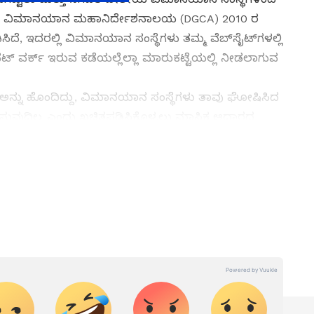
ಗರಿಕ ವಿಮಾನಯಾನ ಮಹಾನಿರ್ದೇಶನಾಲಯ (DGCA) 2010 ರ
ಿದೆ, ಇದರಲ್ಲಿ ವಿಮಾನಯಾನ ಸಂಸ್ಥೆಗಳು ತಮ್ಮ ವೆಬ್‌ಸೈಟ್‌ಗಳಲ್ಲಿ
ನೆಟ್ ವರ್ಕ್ ಇರುವ ಕಡೆಯಲ್ಲೆಲ್ಲಾ ಮಾರುಕಟ್ಟೆಯಲ್ಲಿ ನೀಡಲಾಗುವ
್ ಅನ್ನು ಹೊಂದಿದ್ದು, ವಿಮಾನಯಾನ ಸಂಸ್ಥೆಗಳು ತಾವು ಘೋಷಿಸಿದ
ಧಿಸುವುದಿಲ್ಲ ಎಂದು ಖಚಿತಪಡಿಸಿಕೊಳ್ಳಲು ಮಾಸಿಕ ಆಧಾರದ
್ನು ಮೇಲ್ವಿಚಾರಣೆ ಮಾಡುತ್ತದೆ.
ತ್ತು ಜಗತ್ತಿನ ಕ್ಷಣಕ್ಷಣದ ಕನ್ನಡ ಸುದ್ದಿ (
Kannada
್ ಸುವರ್ಣ ನ್ಯೂಸ್‌ ಫಾಲೋ ಮಾಡಿ. ಬ್ರೇಕಿಂಗ್ ಸುದ್ದಿ
ಷ ವರದಿಗಳು ಮತ್ತು ನೇರ ಪ್ರಸಾರಗಳೊಂದಿಗೆ (
kannada
ಕ್ಲಿಕ್‌ನಲ್ಲಿ ಲಭ್ಯ. ಏಷ್ಯಾನೆಟ್ ಸುವರ್ಣ ನ್ಯೂಸ್
ಾಗು ಎಲ್ಲಾ ಅಪ್‌ಡೇಟ್ ಗಳನ್ನು ಪಡೆಯಿರಿ
ಧ ಮತ್ತೆ ವಿಸ್ತರಣೆ!
ಾಂಕ್ರಾಮಿಕವು ವಾಯುಯಾನ ಕ್ಷೇತ್ರ ಸೇರಿದಂತೆ ವ್ಯವಹಾರಗಳ