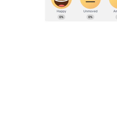
ಆದಾಯದ ಹರಿವಿನ ಮೇಲೆ ಪ್ರತಿಕೂಲ ಪರಿಣಾ
ಸರ್ಕಾರವು ನೀಡುವುದಿಲ್ಲ ಅಥವಾ ನಿಯಂತ್ರಿ
ಕ್ರಮವಾಗಿ ಮೇಲಿನ ಮತ್ತು ಕಡಿಮೆ ಮಿತಿಗಳನ್
ಫೇರ್ ಬ್ಯಾಂಡ್‌ಗಳು ಪ್ರಯಾಣಿಕರ ಮತ್ತು ವಿ
ಉದ್ದೇಶವನ್ನು ಪೂರೈಸುತ್ತವೆ.
ಮಾಸ್ಕ್‌ ಧರಿಸದಿದ್ದರೆ ವಿಮಾನದಿಂದ ಹೊ