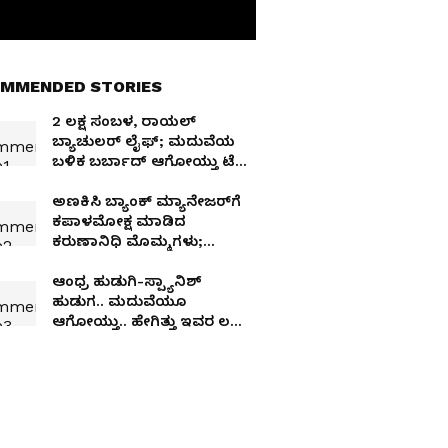
MMENDED STORIES
2 ಲಕ್ಷ ಸಂಬಳ, ರಾಯಲ್
ಬ್ಯಾಚುಲರ್ ಲೈಫ್; ಮದುವೆಯ
ಬಳಿಕ ಬರ್ಬಾದ್ ಆಗೋಯ್ತು ಟೆಕ್ಕಿ
ಜೀವನ!
ಅಣಕಿಸಿ ಬ್ಯಾಂಕ್ ಮ್ಯಾನೇಜರ್‌ಗೆ
ಕಪಾಳಮೋಕ್ಷ ಮಾಡಿದ
ಕರುಣಾನಿಧಿ ಮೊಮ್ಮಗಳು;
ಸಿಸಿಟಿವಿಯಲ್ಲಿ ದೃಶ್ಯ ಸೆರೆ
ಆಂಧ್ರ ಹುಡುಗಿ-ಸ್ಪ್ಯಾನಿಶ್
ಹುಡುಗ.. ಮದುವೆಯೂ
ಆಗೋಯ್ತು.. ಹೇಗಿತ್ತು ಇವರ ಲವ್
ಸ್ಟೋರಿ..?