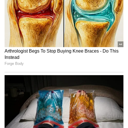
ಟ್ರಂಪ್ ಐತಿಹಾಸಿಕ ಒಪ್ಪಂದ | India US
Trade Deal | Party Rounds