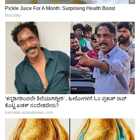
ತುಂಬಿದ AM/NS ಇಂಡಿಯಾ
ಶಿಕ್ಷೆಯಾಗಿದ್ದು ಹೇಗೆ?
ಉಕ್ಕು!
ತಿಲಕ್ ವರ್ಮಾ-ಅಮೃತಾ
ರಸ್ತೆ ಬದಿ ಪಕೋಡಾವಾಲಾನ
ಫಡ್ನವಿಸ್ ನಡುವಿನ ಸಂಭಾಷಣೆಯ
ಆದಾಯ ಕೇಳಿ ತಲೆ ಸುತ್ತಿ ಬಿದ್ದ
ವಿಡಿಯೋ ಭಾರೀ ವೈರಲ್
ಟೆಕ್ಕಿ! ವರ್ಷಕ್ಕೆ ಈತ
ದುಡೀತಿರೋದು ಎಷ್ಟು ಗೊತ್ತಾ
LATEST VIDEOS
"ರಾಜಕೀಯ ಬೇಡ, ಸಿನಿಮಾನೇ ಪ್ರಾಣ":
ಕನಕೋತ್ಸವದಲ್ಲಿ ರಿಷಬ್ ಶೆಟ್ಟಿ | Rishab
Shetty speech | Suvarna News
ಶೇ.50 ರಿಂದ ಶೇ.18 ಕ್ಕೆ TAX ಇಳಿಕೆ: ಮೋದಿ-