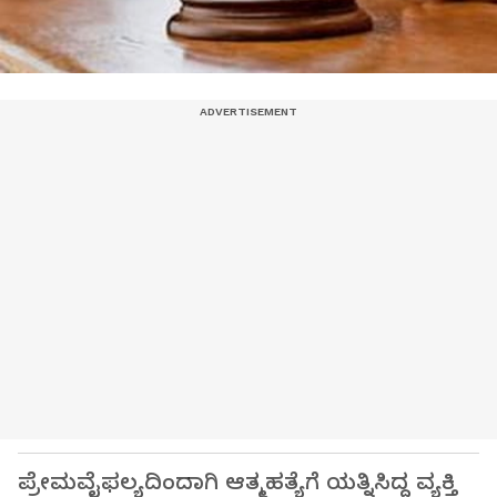
ಪ್ರೇಮವೈಫಲ್ಯದಿಂದಾಗಿ ಆತ್ಮಹತ್ಯೆಗೆ ಯತ್ನಿಸಿದ್ದ ವ್ಯಕ್ತಿ