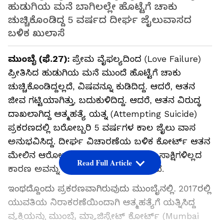
ಹುಡುಗಿಯ ಮನೆ ಬಾಗಿಲಲ್ಲೇ ಹೊಟ್ಟೆಗೆ ಚಾಕು
ಚುಚ್ಚಿಕೊಂಡಿದ್ದ 5 ವರ್ಷದ ದೀರ್ಘ ಜೈಲುವಾಸದ
ಬಳಿಕ ಖುಲಾಸೆ
ಮುಂಬೈ (ಫೆ.27):
ಪ್ರೇಮ ವೈಫಲ್ಯದಿಂದ (Love Failure)
ಪ್ರೀತಿಸಿದ ಹುಡುಗಿಯ ಮನೆ ಮುಂದೆ ಹೊಟ್ಟೆಗೆ ಚಾಕು
ಚುಚ್ಚಿಕೊಂಡಿದ್ದಲ್ಲದೆ, ವಿಷವನ್ನೂ ಕುಡಿದಿದ್ದ. ಆದರೆ, ಆತನ
ಜೀವ ಗಟ್ಟಿಯಾಗಿತ್ತು, ಬದುಕುಳಿದಿದ್ದ. ಆದರೆ, ಆತನ ವಿರುದ್ಧ
ದಾಖಲಾಗಿದ್ದ ಆತ್ಮಹತ್ಯೆ ಯತ್ನ (Attempting Suicide)
ಪ್ರಕರಣದಲ್ಲಿ ಬರೋಬ್ಬರಿ 5 ವರ್ಷಗಳ ಕಾಲ ಜೈಲು ವಾಸ
ಅನುಭವಿಸಿದ್ದ. ದೀರ್ಘ ವಿಚಾರಣೆಯ ಬಳಿಕ ಕೋರ್ಟ್ ಆತನ
ಮೇಲಿನ ಆರೋಪಗಳನ್ನು ಸಾಬೀತುಮಾಡಲು ಸಾಕ್ಷಿಗಳಿಲ್ಲದ
Read Full Article
ಕಾರಣ ಅವನ್ನು ಖುಲಾಸೆ (Aquitte) ಮಾಡಿದೆ.
ಇಂಥದ್ದೊಂದು ಪ್ರಕರಣವಾಗಿರುವುದು ಮುಂಬೈನಲ್ಲಿ. 2017ರಲ್ಲಿ
ಯುವತಿಯ ನಿರಾಕರಣೆಯಿಂದಾಗಿ ಆತ್ಮಹತ್ಯೆಗೆ ಯತ್ನಿಸಿದ್ದ
ವ್ಯಕ್ತಿಯನ್ನು ಮುಂಬೈ ಮ್ಯಾಜಿಸ್ಟ್ರೇಟ್ ಕೋರ್ಟ್ (Mumbai