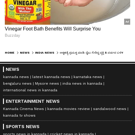
HOME
NEWS
INDIA NEWS
ಆತ್ಮಹತ್ಯೆ ಪ್ರಯತ್ನ ಮಾಡಿ ಜೈಲು ಸೇರಿದ್ದ ವ್ಯಕ್ತಿ 5 ವರ್ಷದ ಬಳಿಕ ಖುಲಾಸೆ!
NEWS
kannada news
latest kannada news
karnataka news
bengaluru news
Mysore news
india news in kannada
international news in kannada
ENTERTAINMENT NEWS
Kannada Cinema News
kannada movies review
sandalwood news
kannada tv shows
SPORTS NEWS
sports news in kannada
cricket news in kannada