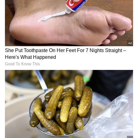
ರೀತಿ ವರ್ತಿಸಿದ್ದಾನೆ. ಈ ವೇಳೆ ಆಕೆಯ ತಾಯಿ ಬಾಗಿಲು
ತೆರೆದಿದ್ದರು. ಆಗ ಮನೆಯ ಬಾಗಿಲಲ್ಲೇ ಯುವಕ ಬಿದ್ದಿದ್ದ, ಆತನ
ಹೊಟ್ಟೆಯಿಂದ ರಕ್ತ ಸೋರುತ್ತಿತ್ತು. ಆದರೆ, ಆತ ಹೇಗೆ
ಗಾಯಗೊಂಡಿದ್ದಾನೆ ಎನ್ನುವುದು ಗೊತ್ತಾಗಿರಲಿಲ್ಲ. ಇವೆಲ್ಲದರ
ಮೇಲೆ ಯುವಕನ ತನ್ನ ಮೇಲಿದ್ದ ಆತ್ಮಹತ್ಯೆಗೆ ಯತ್ನ
ಆರೋಪದಿಂದ ಖುಲಾಸೆಗೊಂಡಿದ್ದಾನೆ.
RECOMMENDED STORIES
ಕಾರವಾರ ಕದಂಬ ನೌಕಾನೆಲೆಯಲ್ಲಿ
ಲಿಫ್ಟ್‌ನಲ್ಲಿ ಮಹಿಳಾ ಉದ್ಯೋಗಿ
ಐಎನ್‌ಎಸ್ ಮಾಲವನ್‌
ಮೇಲೆ ಲೈ0ಗಿಕ ದೌರ್ಜನ್ಯ, ರಿಲೀಫ್
ಕಾರ್ಯಾಚರಣೆ: ನೌಕೆಗೆ ಬಲ
ಪಡೆದಿದ್ದ ತೇಜ್‌ಪಾಲ್‌ಗೆ