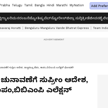
Prabha
Telugu
Tamil
Bangla
Hindi
Marathi
MyNation
Add Prefer
ದಿ
ಗ್ಯಾಲರಿ
ಮನರಂಜನೆ
ಜ್ಯೋತಿಷ್ಯ
ವೆಬ್‌ಸ್ಟೋರೀಸ್
ಜಿಲ್ಲಾ ಸುದ್ದಿ
ಕ್ರೀಡೆ
ಜೀವನಶೈಲಿ
ವ
savaraj Horatti
Bengaluru-Mangaluru Vande Bhatrat Express
Team India
ಾವಣೆಗೆ ಸುಪ್ರೀಂ ಆದೇಶ, ರಾಜ್ಯದಲ್ಲೂ ಜಿಪಂ, ತಾಪಂ,ಬಿಬಿಎಂಪಿ ಎಲೆಕ್ಷನ್ ಘೋಷಣೆ?
 ಚುನಾವಣೆಗೆ ಸುಪ್ರೀಂ ಆದೇಶ,
ಾಪಂ,ಬಿಬಿಎಂಪಿ ಎಲೆಕ್ಷನ್