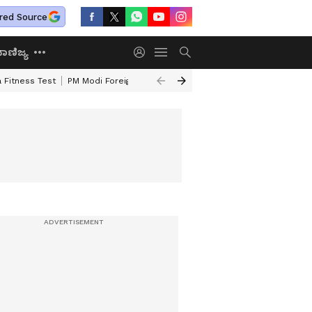
red Source
ಾಣಿಜ್ಯ
 Fitness Test
PM Modi Foreign Travel Expenditure
Valmiki Corporatio