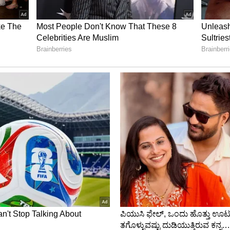
ಂದೆ ಬಾಕಿ ಇದೆ. ಈ ಹಿನ್ನೆಲೆಯಲ್ಲಿ ಸುಪ್ರೀಂಕೋರ್ಚ್‌ನ ಆದೇಶ
 ಒಟ್ಟಾರೆ ಬಿಬಿಎಂಪಿ ಮತ್ತು ಜಿಲ್ಲಾ, ತಾಲೂಕು ಪಂಚಾಯಿತ್‌
್ರಾಯದ ಮೇಲೆ ನಿಂತಿದ್ದು, ಸರ್ಕಾರ ಮತ್ತು ರಾಜ್ಯ ಚುನಾವಣಾ
ುದನ್ನು ಕಾದು ನೋಡಬೇಕಿದೆ.
ರೆ...: ಪ್ರಶಾಂತ್ ಕಿಶೋರ್ ಮಹತ್ವದ ಘೋಷಣೆ!
ಳಿಗೆ 2 ವರ್ಷಗಳಿಂದ ಚುನಾವಣೆಯೇ ನಡೆದಿಲ್ಲ
ದೇ ಇರುವುದು ಕಾನೂನಿನ ಸ್ಪಷ್ಟಉಲ್ಲಂಘನೆ
ಷೇತ್ರ ಮರುವಿಂಗಡಣೆಗೆ ಕಾಯುವುದು ತಪ್ಪು
ಪೂರ್ಣಗೊಂಡಾಗ ಚುನಾವಣೆ ನಡೆಸಬೇಕು
ಷ್ಟುಕ್ಷೇತ್ರಕ್ಕೆ ಚುನಾವಣೆ ಆಯೋಜಿಸಬೇಕು
ಲ ಎಂಬ ಕಾರಣಕ್ಕೆ ಚುನಾವಣೆ ಮುಂದೂಡಬಾರದು