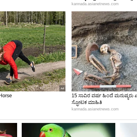
ವರೆಗೆ ಇತರೆ ಹಿಂದುಳಿದ ಮೀಸಲು ನೀಡುವಂತಿಲ್ಲ
ಸಿದೆ. ಮೀಸಲು ಪ್ರಮಾಣ ಶೇ.50 ಮೀರುವಂತಿಲ್ಲ
 ಅವಧಿ ಮುಗಿಯುತ್ತಿದ್ದಂತೆ ಚುನಾವಣೆ ನಡೆಸಬೇಕು
ಳ ಚುನಾವಣಾ ಪ್ರಕ್ರಿಯೆಗಳನ್ನು ಮುಂದೂಡಬಾರದು
ಆಯ್ಕೆಯಾಗದಿದ್ದರೆ ಆಡಳಿತ ಸರಪಳಿ ಕಡಿತವಾಗುತ್ತೆ
ಗಳಿಗೆ ಚುನಾವಣೆ ನಡೆಸುವುದು ಸಾಂವಿಧಾನಿಕ ಬಾಧ್ಯತೆ
ಕ್ಕ ಕ್ಷೇತ್ರಗಳನ್ನು ‘ಸಾಮಾನ್ಯ’ ಎಂದು ಪರಿಗಣಿಸಿ
ಎರಡು ವಾರದಲ್ಲಿ ಅಧಿಸೂಚನೆ ಹೊರಡಿಸಿ
ಸಂಬಂಧಿಸಿದಂತೆ ಸುಪ್ರೀಂಕೋರ್ಚ್‌ ನೀಡಿರುವ ಆದೇಶದ ಬಗ್ಗೆ