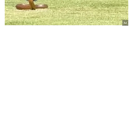
HOME
NEWS
INDIA NEWS
ಆಂಧ್ರಪ್ರದೇಶ: 3 ದಶಕದ ದಾಂಪತ್ಯಕ್ಕೆ ಕೊಳ್ಳಿ ಇಟ್ಟ ಚುನಾವಣೆ..!
NEWS
kannada news
latest kannada news
karnataka news
bengaluru news
Mysore news
india news in kannada
international news in kannada
ENTERTAINMENT NEWS
Kannada Cinema News
kannada movies review
sandalwood news
kannada tv shows
SPORTS NEWS