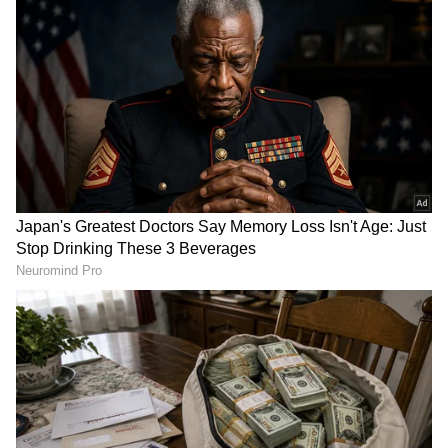
ಘೋಷಣೆಯಾಗುತ್ತಲೇ, ಮನೆ ತೊರೆದಿರುವ ವಾಣಿ
ಪ್ರತ್ಯೇಕವಾಗಿ ವಾಸಿಸುತ್ತಿದ್ದಾರೆ.
RECOMMENDED STORIES