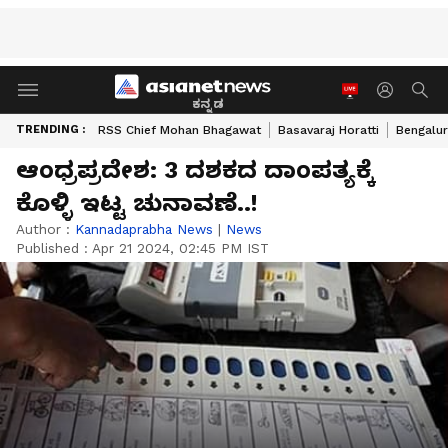
ಕನ್ನಡ
TRENDING :
RSS Chief Mohan Bhagawat
Basavaraj Horatti
Bengalur
ಆಂಧ್ರಪ್ರದೇಶ: 3 ದಶಕದ ದಾಂಪತ್ಯಕ್ಕೆ
ಕೊಳ್ಳಿ ಇಟ್ಟ ಚುನಾವಣೆ..!
Author :
Kannadaprabha News
|
News
Published :
Apr 21 2024, 02:45 PM IST