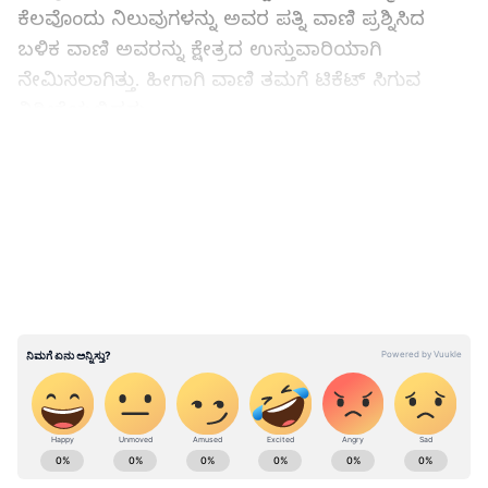
ಕೆಲವೊಂದು ನಿಲುವುಗಳನ್ನು ಅವರ ಪತ್ನಿ ವಾಣಿ ಪ್ರಶ್ನಿಸಿದ
ಬಳಿಕ ವಾಣಿ ಅವರನ್ನು ಕ್ಷೇತ್ರದ ಉಸ್ತುವಾರಿಯಾಗಿ
ನೇಮಿಸಲಾಗಿತ್ತು. ಹೀಗಾಗಿ ವಾಣಿ ತಮಗೆ ಟಿಕೆಟ್‌ ಸಿಗುವ
ನಿರೀಕ್ಷೆಯಲ್ಲಿದ್ದರು.
LATEST VIDEOS
IAS ಆಗೋ ಕನಸು ನನಸು, ಸೆರೆಬ್ರಲ್ ಪಾಲ್ಸಿಗೆ ತುತ್ತಾದ
ಸಾರಿಕಾ ಯುಪಿಎಸ್‌ಸಿ ಪಾಸು
ABOUT THE AUTHOR
Kannadaprabha News