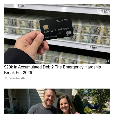
ಕಡಿಮೆ ಹೂಡಿಕೆ, ಲಕ್ಷಾಂತರ ಲಾಭ! ರೈತರನ್ನು 'ರಾಜ'ನನ್ನಾಗಿ ಮಾಡುವ 5
ಬೆಳೆಗಳು ಇಲ್ಲಿವೆ ನೋಡಿ..!
LATEST VIDEOS
"ರಾಜಕೀಯ ಬೇಡ, ಸಿನಿಮಾನೇ ಪ್ರಾಣ":
ಕನಕೋತ್ಸವದಲ್ಲಿ ರಿಷಬ್ ಶೆಟ್ಟಿ | Rishab
Shetty speech | Suvarna News
ಶೇ.50 ರಿಂದ ಶೇ.18 ಕ್ಕೆ TAX ಇಳಿಕೆ: ಮೋದಿ-
ಟ್ರಂಪ್ ಐತಿಹಾಸಿಕ ಒಪ್ಪಂದ | India US
Trade Deal | Party Rounds