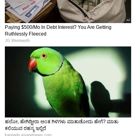
Atiq Ahmed: ಗ್ಯಾಂಗಸ್ಟಾರ್
ಸಿಜೆಪಿ ಕಾರ್ಯಕರ್ತನಿಂದಲೇ
ಅತೀಕ್ ಅಹ್ಮದ್ ಮಗನ ಕಾರು
ಕಾಕ್ರೋಚ್ ಜನತಾ ಪಾರ್ಟಿ ವಿರುದ್ಧ
ಶೋಧನೆಯಲ್ಲಿ ಪೊಲೀಸರಿಗೆ
ಬಂಡಾಯ! ದೀಪ್ಕೆ ತವರಲ್ಲಿ
ಶಾಕ್! ಸಿಕ್ಕ ಆ ಎರಡು ಪುಸ್ತಕಗಳ
ಅಹಮದಾಬಾದ್ ಯುವಕನ
ಹಿಂದೆ ಅಡಗಿದ ಕಥೆಯೇನು?
ಉಪವಾಸ ಸತ್ಯಾಗ್ರಹ!