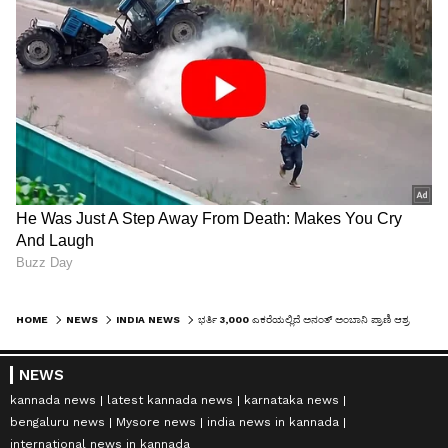
HOME
NEWS
INDIA NEWS
ಭರ್ತಿ 3,000 ಎಕರೆಯಲ್ಲಿದೆ ಅನಂತ್ ಅಂಬಾನಿ ಪ್ರಾಣಿ ಆಶ್ರಯ ಕೇಂದ್ರ 'ವಂತರಾ', ಇಲ್ಲಿರೋ ಆನೆಗಳ ಸಂಖ್ಯೆ ಇಷ್ಟೊಂದಾ?
NEWS
kannada news
latest kannada news
karnataka news
bengaluru news
Mysore news
india news in kannada
international news in kannada