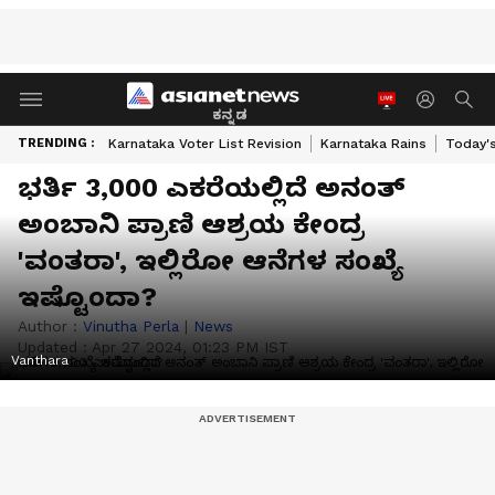
ಕನ್ನಡ
TRENDING :
Karnataka Voter List Revision
Karnataka Rains
Today'
ಭರ್ತಿ 3,000 ಎಕರೆಯಲ್ಲಿದೆ ಅನಂತ್
ಅಂಬಾನಿ ಪ್ರಾಣಿ ಆಶ್ರಯ ಕೇಂದ್ರ
'ವಂತರಾ', ಇಲ್ಲಿರೋ ಆನೆಗಳ ಸಂಖ್ಯೆ
ಇಷ್ಟೊಂದಾ?
Author :
Vinutha Perla
|
News
Updated :
Apr 27 2024, 01:23 PM IST
Vanthara