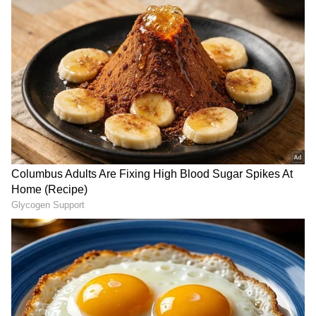
ಕರ್ನಾಟಕ, ಭಾರತ (
India News
) ಮತ್ತು ಜಗತ್ತಿನ
ಕ್ಷಣಕ್ಷಣದ ಕನ್ನಡ ಸುದ್ದಿ (
Kannada News
)
ಅಪ್ಡೇಟ್‌ಗಳಿಗಾಗಿ ಏಷ್ಯಾನೆಟ್ ಸುವರ್ಣ ನ್ಯೂಸ್‌ ಫಾಲೋ
ಮಾಡಿ. ಬ್ರೇಕಿಂಗ್ ಸುದ್ದಿ (
Latest Kannada News
),
ವಿಶೇಷ ವರದಿಗಳು ಮತ್ತು ನೇರ ಪ್ರಸಾರಗಳೊಂದಿಗೆ
(
kannada news live
) ಸಂಪೂರ್ಣ ಮಾಹಿತಿ ಒಂದೇ
ಕ್ಲಿಕ್‌ನಲ್ಲಿ ಲಭ್ಯ. ಏಷ್ಯಾನೆಟ್ ಸುವರ್ಣ ನ್ಯೂಸ್ ಅಧಿಕೃತ
ಆ್ಯಪ್ ಡೌನ್‌ಲೋಡ್ ಮಾಡಿ ಹಾಗು ಎಲ್ಲಾ ಅಪ್‌ಡೇಟ್
ಗಳನ್ನು ಪಡೆಯಿರಿ
ಆನೆಗಳಿಗಾಗಿ ಪೌಷ್ಟಿಕ ತಜ್ಞರಿಂದ ತಯಾರಾಗುತ್ತೆ ವಿಶೇಷ
ಆಹಾರ
250 'ಆನೆ ಲಡ್ಡು'ಗಳನ್ನು ಪ್ರತಿದಿನ ಬೆಲ್ಲ, ಕಪ್ಪು ಉಪ್ಪು ಮತ್ತು
ತುಪ್ಪವನ್ನು ಇತರ ಪದಾರ್ಥಗಳೊಂದಿಗೆ ಬಳಸಿ ವಂತಾರದಲ್ಲಿ
ತಯಾರಿಸಲಾಗುತ್ತದೆ. ಅವುಗಳು ಉರಿಯೂತದ