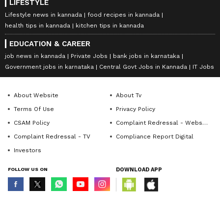
LIFESTYLE
Lifestyle news in kannada
food recipes in kannada
health tips in kannada
kitchen tips in kannada
EDUCATION & CAREER
job news in kannada
Private Jobs
bank jobs in karnataka
Government jobs in karnataka
Central Govt Jobs in Kannada
IT Jobs
About Website
About Tv
Terms Of Use
Privacy Policy
CSAM Policy
Complaint Redressal - Website
Complaint Redressal - TV
Compliance Report Digital
Investors
FOLLOW US ON
DOWNLOAD APP
© Copyright 2026 Asianxt Digital Technologies Private Limited (Formerly
known as Asianet News Media & Entertainment Private Limited) | All Rights
Reserved