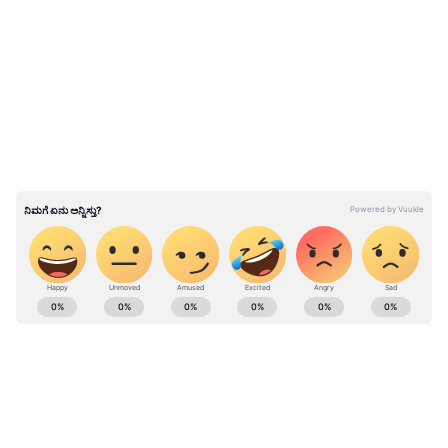
ಅಂಬಾನಿಯವರ ಉದ್ದೇಶವಾಗಿದೆ. ಇಲ್ಲಿ ಬರೋಬ್ಬರಿ ಇನ್ನೂರು
LATEST VIDEOS
ಆನೆಗಳಿವೆ. ಪ್ರಾಣಿ ರಕ್ಷಣೆ ಮತ್ತು ಪುನರ್ವಸತಿ ಯೋಜನೆಯಾದ
'ವಂತರಾ', ಆನೆಗಳಿಗಾಗಿಯೇ ವಿಶೇಷವಾದ ಅಡುಗೆ
ಕೋಣೆಯನ್ನು ಹೊಂದಿದೆ. ಅಲ್ಲಿನ ಬಾಣಸಿಗರು ಆನೆಗಳಿಗೆ
ಔಷಧೀಯ ಲಡ್ಡುಗಳನ್ನು ತಯಾರಿಸುತ್ತಾರೆ. ಆನೆಗಳಿಗಾಗಿ
ವಿಶೇಷವಾಗೊ ಆಹಾರ ಪದಾರ್ಥಗಳಾದ ಲಡ್ಡು, ಕಲ್ಲಂಗಡಿ
ಜ್ಯೂಸ್ ಮತ್ತು ಖಿಚಡಿಯನ್ನು ಬೇಯಿಸಲಾಗುತ್ತದೆ.
ಅನಂತ್ ಅಂಬಾನಿ-ರಾಧಿಕಾ ಪ್ರಿ ವೆಡ್ಡಿಂಗ್ ಇವೆಂಟ್‌ ವೆಚ್ಚ
ಭರ್ತಿ 1200 ಕೋಟಿ, ಮದುವೆಗೆ ಖರ್ಚು
ABOUT THE AUTHOR
ಮಾಡ್ತಿರೋದೆಷ್ಟು?
Vinutha Perla
VP
ಅನಂತ್ ಅಂಬಾನಿ
ಆನೆಗಳು
ಪ್ರಾಣಿ
Published :
Apr 27 2024, 01:12 PM IST