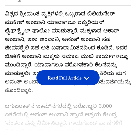
ವಿಶ್ವದ ಶ್ರೀಮಂತ ವ್ಯಕ್ತಿಗಳಲ್ಲಿ ಒಬ್ಬರಾದ ಬಿಲಿಯನೇರ್
ಮುಕೇಶ್ ಅಂಬಾನಿ ಯಾವಾಗಲೂ ಲಕ್ಸುರಿಯಸ್
ಲೈಫ್‌ಸ್ಟೈಲ್‌ ಫಾಲೋ ಮಾಡುತ್ತಾರೆ. ಮಕ್ಕಳಾದ ಆಕಾಶ್
ಅಂಬಾನಿ, ಇಶಾ ಅಂಬಾನಿ, ಅನಂತ್ ಅಂಬಾನಿ ಸಹ
ಜೀವನಶೈಲಿ ಸಹ ಅತಿ ಐಷಾರಾಮಿತನದಿಂದ ಕೂಡಿದೆ. ಇದರ
ಜೊತೆಗೆ ಅಂಬಾನಿ ಮಕ್ಕಳು ಸಮಾಜ ಮುಖಿ ಕಾರ್ಯಗಳಲ್ಲೂ
ಮುಂದಿದ್ದಾರೆ. ಯಾವಾಗಲೂ ಪರೋಪಕಾರಿ ಕೆಲಸವನ್ನು
ಮಾಡುತ್ತಲೇ ಇರುತ್ತಾರೆ. ಅದರಲ್ಲೂ ಅಂಬಾನಿ ಕಿರಿಯ ಮಗ
Read Full Article
ಅನಂತ್ ಅಂಬಾನಿ, ಪ್ರಾಣಿಗಳ ಬಗ್ಗೆ ಹೆಚ್ಚು ಮುತುವರ್ಜಿಯನ್ನು
ಹೊಂದಿದ್ದಾರೆ.
ಬಗುಜರಾತ್‌ನ ಜಾಮ್‌ನಗರದಲ್ಲಿ ಬರೋಬ್ಬರಿ 3,000
ಎಕರೆಯಲ್ಲಿ ಅನಂತ್ ಅಂಬಾನಿ ಪ್ರಾಣಿ ಆಶ್ರಯ ಕೇಂದ್ರ
'ವಂತರಾ'ವನ್ನು ನಿರ್ಮಿಸಿದ್ದಾರೆ. ಗಾಯಗೊಂಡ ಪ್ರಾಣಿಗಳಿಗೆ
ವಿಶ್ವ ದರ್ಜೆಯ ಸೌಲಭ್ಯವನ್ನು ಸೃಷ್ಟಿಸುವುದು ಅನಂತ್