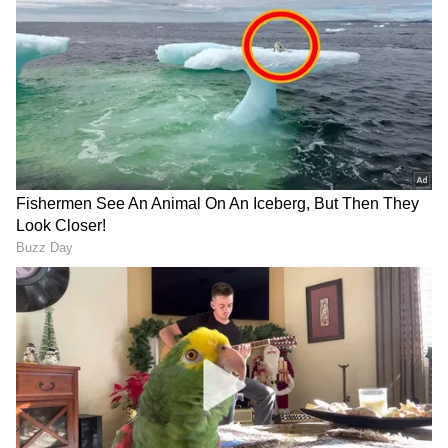
ಮಾಡಿ. ಬ್ರೇಕಿಂಗ್ ಸುದ್ದಿ (
Latest Kannada News
),
ವಿಶೇಷ ವರದಿಗಳು ಮತ್ತು ನೇರ ಪ್ರಸಾರಗಳೊಂದಿಗೆ
(
kannada news live
) ಸಂಪೂರ್ಣ ಮಾಹಿತಿ ಒಂದೇ
ಕ್ಲಿಕ್‌ನಲ್ಲಿ ಲಭ್ಯ. ಏಷ್ಯಾನೆಟ್ ಸುವರ್ಣ ನ್ಯೂಸ್ ಅಧಿಕೃತ
ಆ್ಯಪ್ ಡೌನ್‌ಲೋಡ್ ಮಾಡಿ ಹಾಗು ಎಲ್ಲಾ ಅಪ್‌ಡೇಟ್
ನವದೆಹಲಿ: ವಿದೇಶಿ ಹೂಡಿಕೆ ನಿಯಮ (ಫೆಮಾ) ಉಲ್ಲಂಘನೆ
ಗಳನ್ನು ಪಡೆಯಿರಿ
ಪ್ರಕರಣದಲ್ಲಿ ಬೆಂಗಳೂರು ಮೂಲದ ಆನ್‌ಲೈನ್‌/ಆಫ್‌ಲೈನ್‌
ಶಿಕ್ಷಣ ಸಂಸ್ಥೆ ಬೈಜೂಸ್‌ಗೆ ಜಾರಿ ನಿರ್ದೇಶನಾಲಯವು 9000
ಕೋಟಿ ರು ದಂಡ ಪಾವತಿ ಮಾಡುವಂತೆ ನೋಟಿಸ್‌ ನೀಡಿದೆ
ಎಂದು ಮೂಲಗಳು ಹೇಳಿವೆ. ಇದು ಈಗಾಗಲೇ ಆರ್ಥಿಕ
ಸಂಕಷ್ಟದಲ್ಲಿರುವ ಸಂಸ್ಥೆಗೆ ಭಾರೀ ಶಾಕ್‌ ನೀಡಿದೆ. ಆದರೆ
ಈವರೆಗೂ ತನಗೆ ಅಂಥ ಯಾವುದೇ ನೋಟಿಸ್‌ ಬಂದಿಲ್ಲ
ಎಂದು ಬೈಜೂಸ್‌ ಸ್ಪಷ್ಟನೆ ನೀಡಿದೆ.
ಇದು ಸ್ವದೇಶಿ ಅಲ್ಲ ಸಂಪೂರ್ಣ ವಿದೇಶಿ: ಲ್ಯಾಂಡ್
ರೋವರ್ ಡಿಫೆಂಡರಲ್ಲಿ ರಾಮ್‌ದೇವ್ ಸವಾರಿ