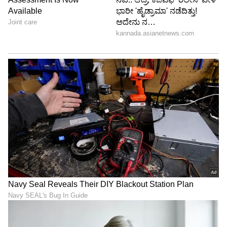
ವಿಷ್ಯ ಅಂತಿದ್ದಾರೆ ಫ್ಯಾನ್ಸ್​