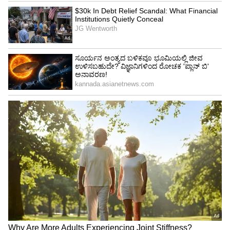
ರವೀಂದ್ರನ್‌ ಮತ್ತು ದಿವ್ಯಾ 2015ರಲ್ಲಿ ವಿದ್ಯಾರ್ಥಿಗಳಿಗಾಗಿ
ಬೈಜೂಸ್‌ ಲರ್ನಿಂಗ್‌ ಆ್ಯಪ್‌ ಬಿಡುಗಡೆ ಮಾಡಿದ್ದರು. ಬಳಿಕ
ಮಕ್ಕಳಿಗೆ ಗಣಿತ ವಿಷಯದ ಆ್ಯಪ್‌ ಬಿಡುಗಡೆ ಮಾಡಲಾಗಿತ್ತು.
2018ರ ವೇಳೆಗೆ ಸಂಸ್ಥೆಗೆ 1.5 ಕೋಟಿ ವಿದ್ಯಾರ್ಥಿಗಳು
ಸೇರ್ಪಡೆಯಾಗಿದ್ದರು. ಸಂಸ್ಥೆ ದೇಶದ ಮೂಲೆ ಮೂಲೆಗೂ
ವ್ಯಾಪಿಸಿತ್ತು. ಈ ನಡುವೆ ಕೋವಿಡ್‌ ಸಮಯದಲ್ಲಿ ಶಾಲೆಗಳು
ಮುಚ್ಚಿದಾಗ ಸಂಸ್ಥೆ ಇನ್ನಷ್ಟು ಅಗಾಧವಾಗಿ ಬೆಳೆದು ಭಾರತದ
ನಂ.1 ಎಜುಕೇಷನ್‌ ಆ್ಯಪ್‌ ಎಂಬ ಹೆಗ್ಗಳಿಕೆಗೆ ಪಾತ್ರವಾಗಿತ್ತು.
ಅದರ ಮಾರುಕಟ್ಟೆ ಮೌಲ್ಯ 40000 ಕೋಟಿ ರು. ಎಂದು
ಅಂದಾಜಿಸಲಾಗಿತ್ತು. ಆದರೆ ಕೋವಿಡ್‌ ಅಂತ್ಯಗೊಂಡ ಬಳಿಕ
ವಿದ್ಯಾರ್ಥಿಗಳ ಸಂಖ್ಯೆ ಭಾರೀ ಪ್ರಮಾಣದಲ್ಲಿ ಇಳಿದಿತ್ತು.
ಹೀಗಾಗಿ ಸಂಸ್ಥೆ ಸಾವಿರಾರು ಶಿಕ್ಷಕರು ಮತ್ತು ಸಿಬ್ಬಂದಿಗಳನ್ನು
ಉದ್ಯೋಗದಿಂದ ತೆಗೆದು ಹಾಕಿತ್ತು. ಜೊತೆಗೆ ಭಾರೀ ಪ್ರಮಾಣದ
ಹೂಡಿಕೆ ಮತ್ತು ಇತರೆ ಕಂಪನಿಗಳ ಖರೀದಿಗೆ ಭಾರೀ ಹಣ ವೆಚ್ಚ
ಮಾಡಿದ ಕಾರಣ ಕಂಪನಿ ದೊಡ್ಡಮಟ್ಟದ ನಷ್ಟಕ್ಕೆ