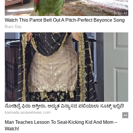
ನೋಟಿಸ್‌:
RECOMMENDED STORIES
ವಿಶ್ವದ ಹಳೆಯ ದೈತ್ಯ ಆಮೆಗೀಗ
1917ರಲ್ಲಿ ಬ್ರಿಟಿಷರಿಗೆ 35 ಸಾವಿರ
195 ವರ್ಷ: ಪ್ರಧಾನಿ ಮೋದಿಗೂ
ಸಾಲ: ಈಗ ಸಿಕ್ಕಿತು ದಾಖಲೆ- ಹಣ
ಇದೆ ಕುತೂಹಲ ಲಿಂಕ್​- ಏನಿದು
ವಾಪಸಿಗೆ ಮನವಿ; ಮುಂದಾಗಿದ್ದೇ
ವಿಷ್ಯ
ರೋಚಕ