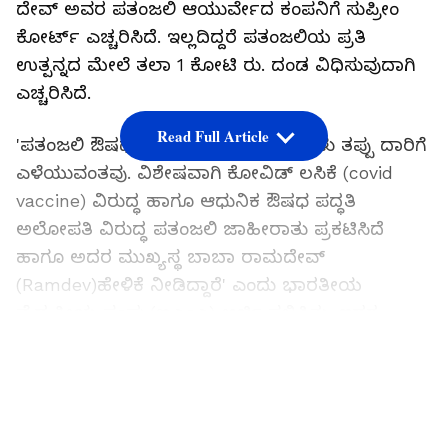
ದೇವ್ ಅವರ ಪತಂಜಲಿ ಆಯುರ್ವೇದ ಕಂಪನಿಗೆ ಸುಪ್ರೀಂ
ಕೋರ್ಟ್ ಎಚ್ಚರಿಸಿದೆ. ಇಲ್ಲದಿದ್ದರೆ ಪತಂಜಲಿಯ ಪ್ರತಿ
ಉತ್ಪನ್ನದ ಮೇಲೆ ತಲಾ 1 ಕೋಟಿ ರು. ದಂಡ ವಿಧಿಸುವುದಾಗಿ
ಎಚ್ಚರಿಸಿದೆ.
Read Full Article
'ಪತಂಜಲಿ ಔಷಧ ಉತ್ಪನ್ನಗಳ ಜಾಹೀರಾತುಗಳು ತಪ್ಪು ದಾರಿಗೆ
ಎಳೆಯುವಂತವು. ವಿಶೇಷವಾಗಿ ಕೋವಿಡ್ ಲಸಿಕೆ (covid
vaccine) ವಿರುದ್ಧ ಹಾಗೂ ಆಧುನಿಕ ಔಷಧ ಪದ್ಧತಿ
ಅಲೋಪತಿ ವಿರುದ್ಧ ಪತಂಜಲಿ ಜಾಹೀರಾತು ಪ್ರಕಟಿಸಿದೆ
ಹಾಗೂ ಅದರ ಮುಖ್ಯಸ್ಥ ಬಾಬಾ ರಾಮದೇವ್
(Ramdev)ಹೇಳಿಕೆ ನೀಡಿದ್ದಾರೆ' ಎಂದು ಭಾರತೀಯ
ವೈದ್ಯಕೀಯ ಸಂಘ (ಐಎಂಎ) ಅರ್ಜಿ ಸಲ್ಲಿಸಿತ್ತು. ಇದರ
ವಿಚಾರಣೆ ನಡೆಸಿದ ಪೀಠ, 'ಪತಂಜಲಿ ಇಂತಹ ಸುಳ್ಳು ಮತ್ತು
LATEST VIDEOS
ದಾರಿ ತಪ್ಪಿಸುವ ಜಾಹೀರಾತು (ADVT) ತಕ್ಷಣವೇ
ನಿಲ್ಲಿಸಬೇಕು. ನಿಲ್ಲಿಸದೇ ಹೋದರೆ 'ನಿರ್ದಿಷ್ಟ ರೋಗ
ಗುಣಪಡಿಸಬಹುದು' ಎಂಬ ಸುಳ್ಳು ಜಾಹೀರಾತಿನ ಪ್ರತಿ