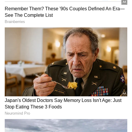
DOWNLOAD APP
ಕರ್ನಾಟಕ, ಭಾರತ (
India News
) ಮತ್ತು ಜಗತ್ತಿನ
ಕ್ಷಣಕ್ಷಣದ ಕನ್ನಡ ಸುದ್ದಿ (
Kannada News
)
ಅಪ್ಡೇಟ್‌ಗಳಿಗಾಗಿ ಏಷ್ಯಾನೆಟ್ ಸುವರ್ಣ ನ್ಯೂಸ್‌ ಫಾಲೋ