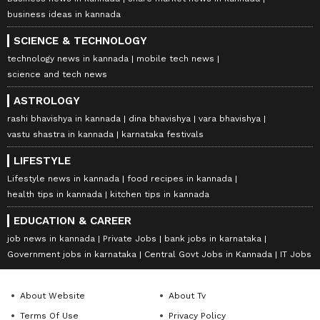
business ideas in kannada
SCIENCE & TECHNOLOGY
technology news in kannada
mobile tech news
science and tech news
ASTROLOGY
rashi bhavishya in kannada
dina bhavishya
vara bhavishya
vastu shastra in kannada
karnataka festivals
LIFESTYLE
Lifestyle news in kannada
food recipes in kannada
health tips in kannada
kitchen tips in kannada
EDUCATION & CAREER
job news in kannada
Private Jobs
bank jobs in karnataka
Government jobs in karnataka
Central Govt Jobs in Kannada
IT Jobs
About Website
About Tv
Terms Of Use
Privacy Policy