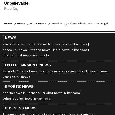
HOME
NEWS
INDIA NEWS
ಪತಂಜಲಿ ಉತ್ಪನ್ನಗಳಿಗೆ ತಲಾ 1 ಕೋಟಿ ದಂಡ: ಸುಪ್ರೀಂ ಎಚ್ಚರಿಕೆ
NEWS
kannada news
latest kannada news
karnataka news
bengaluru news
Mysore news
india news in kannada
international news in kannada
ENTERTAINMENT NEWS
Kannada Cinema News
kannada movies review
sandalwood news
kannada tv shows
SPORTS NEWS
sports news in kannada
cricket news in kannada
Other Sports News in Kannada
BUSINESS NEWS
Business news in kannada
share market news in kannada