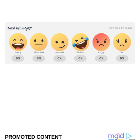
ಉತ್ಪನ್ನದ ಮೇಲೆ 1 ಕೋಟಿ ರು. ದಂಡ ಹಾಕಬೇಕಾಗುತ್ತದೆ'
ಎಂದಿತು.
ಫೆಮಾ ಕಾಯ್ದೆ ಉಲ್ಲಂಘನೆ: ಬೈಜೂಸ್‌ಗೆ 9000 ಕೋಟಿ
ಇ.ಡಿ. ನೋಟಿಸ್‌ ಜಾರಿ
ABOUT THE AUTHOR
Kannadaprabha News
KN
1967ರ ನವೆಂಬರ್ 4ರಂದು ಆರಂಭವಾದ ಕನ್ನಡಪ್ರಭ ಕನ್ನಡ
ಪತ್ರಿಕೋದ್ಯಮದಲ್ಲಿಯೇ ವಿಶೇಷ ಛಾಪು ಮೂಡಿಸಿದ ಕನ್ನಡ ದಿನ
ಪತ್ರಿಕೆ. ದೇಶ, ವಿದೇಶ, ವಾಣಿಜ್ಯ, ಕ್ರೀಡೆ, ಮನೋರಂಜನೆ ಸೇರಿ
ವೈವಿಧ್ಯಮಯ ಸುದ್ದಿಗಳ ಹೂರಣ ಹೊತ್ತು ತರುವ ಕನ್ನಡಪ್ರಭ,
ಸುಪ್ರೀಂ ಕೋರ್ಟ್
ಕನ್ನಡಿಗರ ಅಸ್ಮಿತೆಯ ಸಂಕೇತ. ಸದಾ ಕರುನಾಡು, ನುಡಿ, ಸಂಸ್ಕೃತಿ
ಪರ ಧ್ವನಿ ಎತ್ತುವ ಕನ್ನಡಪ್ರಭ ದಿನ ಪತ್ರಿಕೆಯಲ್ಲಿ ಪ್ರಕಟಗೊಳ್ಳುವ
ಸುದ್ದಿಗಳು ಸುವರ್ಣ ನ್ಯೂಸ್ ವೆಬ್‌ಸೈಟಲ್ಲೂ ಲಭ್ಯ.