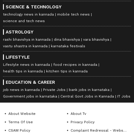
SCIENCE & TECHNOLOGY
technology news in kannada
mobile tech news
science and tech news
ASTROLOGY
rashi bhavishya in kannada
dina bhavishya
vara bhavishya
vastu shastra in kannada
karnataka festivals
LIFESTYLE
Lifestyle news in kannada
food recipes in kannada
health tips in kannada
kitchen tips in kannada
EDUCATION & CAREER
job news in kannada
Private Jobs
bank jobs in karnataka
Government jobs in karnataka
Central Govt Jobs in Kannada
IT Jobs
About Website
About Tv
Terms Of Use
Privacy Policy
CSAM Policy
Complaint Redressal - Website