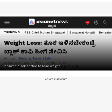
ಕನ್ನಡ
TRENDING :
RSS Chief Mohan Bhagawat
Basavaraj Horatti
Bengalur
Weight Loss: ತೂಕ ಇಳಿಸಬೇಕಂದ್ರೆ
ಬ್ಲಾಕ್ ಕಾಫಿ ಹೀಗೆ ಸೇವಿಸಿ
Author :
Suvarna News
|
Life
Published :
Jun 17 2023, 02:06 PM IST
Consume black coffee to lose weight