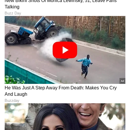
ಕಲಹ' ಶುರು!
LATEST VIDEOS
"ರಾಜಕೀಯ ಬೇಡ, ಸಿನಿಮಾನೇ ಪ್ರಾಣ":
ಕನಕೋತ್ಸವದಲ್ಲಿ ರಿಷಬ್ ಶೆಟ್ಟಿ | Rishab
Shetty speech | Suvarna News
ಶೇ.50 ರಿಂದ ಶೇ.18 ಕ್ಕೆ TAX ಇಳಿಕೆ: ಮೋದಿ-
ಟ್ರಂಪ್ ಐತಿಹಾಸಿಕ ಒಪ್ಪಂದ | India US
Trade Deal | Party Rounds