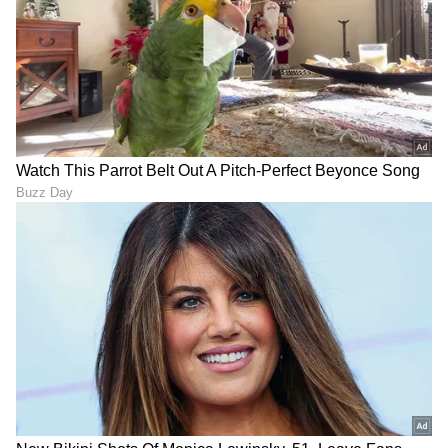
ಸೋಮವಾರ, ಮಂಗಳವಾರ,
ಕಲಸಿದ ಚಪಾತಿ ಹಿಟ್ಟು ಫ್ರಿಡ್ಜ್‌ನಲ್ಲಿ
ಶನಿವಾರ ಯಾವುದೇ ಕಾರಣಕ್ಕೂ
ಇಡುತ್ತಿದ್ದೀರಾ? ವಾಸ್ತು ಪ್ರಕಾರ
ಈ ಕೆಲಸ ಮಾಡಬೇಡಿ; ದರಿದ್ರ
ಇದು 'ಪಿಂಡ'ದುಂಡೆಗೆ
ಅಟ್ಟಾಡಿಸಿಕೊಂಡು ಬರುತ್ತೆ ಎಚ್ಚರ!
ಸಮಾನವಂತೆ!
ವಾಸ್ತು ಶಾಸ್ತ್ರ: ಮಲಗುವ ಮಂಚದ
ಸಂಜೆ ಮನೆಯಲ್ಲಿ ಎಷ್ಟು ದೀಪ
ಕೆಳಗೆ ಈ 6 ವಸ್ತುಗಳನ್ನಿಟ್ಟರೆ
ಹಚ್ಚಬೇಕು? ಇದರಲ್ಲಿ ವಿಜ್ಞಾನ-
ಮನೆಯಲ್ಲಿ 'ದರಿದ್ರ, ದಾಂಪತ್ಯ
ಶಾಸ್ತ್ರ ಎರಡೂ ಇದೆ