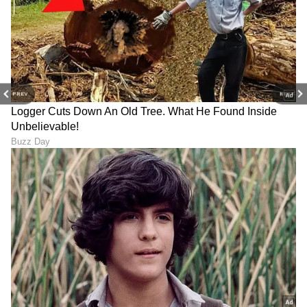
PREV
NEXT
ABOUT THE AUTHOR
Mahmad Rafik
MR
ಮಹ್ಮದ್ ರಫಿಕ್ ವಿಜಯಪುರದ ಬೇನಾಳ RC ಗ್ರಾಮದವನು. ಪಬ್ಲಿಕ್
ಟಿವಿ ಡಿಜಿಟಲ್, ನ್ಯೂಸ್ 18 ಕನ್ನಡ, ಇದೀಗ ಏಷ್ಯಾನೆಟ್ ಕನ್ನಡ ಸೇರಿ
ಡಿಜಿಟಲ್ ಮಾಧ್ಯಮದಲ್ಲಿ 8 ವರ್ಷಗಳ ಅನುಭವ. ಎಂ.ಕಾಂ. ಓದಿ
ಕೆಲಸ ಆರಂಭಿಸಿದ್ದು ಖಾಸಗಿ ಬ್ಯಾಂಕ್‌ವೊಂದರಲ್ಲಿ. ಆಕರ್ಷಿಸಿದ್ದು
ವಾಸ್ತು ಸಲಹೆಗಳು
ಪತ್ರಿಕೋದ್ಯಮ. ಯಾವ ಟಾಪಿಕ್ ಕೊಟ್ಟರೂ ಬರೆಯಬಲ್ಲೆ. ಓಟಿಟಿ
ಜ್ಯೋತಿಷ್ಯ
ಮೂವಿ ನೋಡೋದು ಇಷ್ಟ.