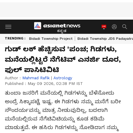
ಕನ್ನಡ
TRENDING :
Bidadi Township Project
Bidadi Township JDS Padayatr
ಗುಡ್ ಲಕ್ ಹೆಚ್ಚಿಸುವ 'ಪಂಚ; ಗಿಡಗಳು,
ಮನೆಯಲ್ಲಿಟ್ಟರೆ ನೆಗೆಟಿವ್ ಎನರ್ಜಿ ದೂರ,
ಫುಲ್ ಪಾಸಿಟಿವಿಟಿ
Author :
Mahmad Rafik
|
Astrology
Published :
May 09 2026, 02:38 PM IST
ತುಂಬಾ ಜನರಿಗೆ ಮನೆಯಲ್ಲಿ ಗಿಡಗಳನ್ನು ಬೆಳೆಸೋದು
ಅಂದ್ರೆ ಸಿಕ್ಕಾಪಟ್ಟೆ ಇಷ್ಟ. ಈ ಗಿಡಗಳು ನಮ್ಮ ಮನೆಗೆ ಬರೀ
ಸೌಂದರ್ಯವನ್ನು ಮಾತ್ರ ನೀಡುವುದಿಲ್ಲ, ಬದಲಾಗಿ
ಮನೆಯಲ್ಲಿರುವ ನೆಗೆಟಿವಿಟಿಯನ್ನು ಕೂಡ ಕಡಿಮೆ
ಮಾಡುತ್ತವೆ. ಈ ಹಸಿರು ಗಿಡಗಳನ್ನು ನೋಡಿದಾಗ ನಮ್ಮ