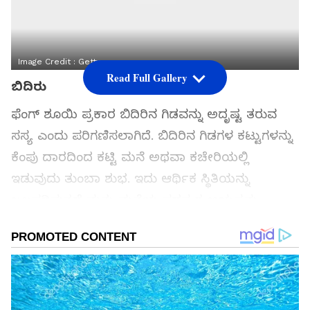
Image Credit :
Getty
Read Full Gallery
ಬಿದಿರು
ಫೆಂಗ್ ಶೂಯಿ ಪ್ರಕಾರ ಬಿದಿರಿನ ಗಿಡವನ್ನು ಅದೃಷ್ಟ ತರುವ
ಸಸ್ಯ ಎಂದು ಪರಿಗಣಿಸಲಾಗಿದೆ. ಬಿದಿರಿನ ಗಿಡಗಳ ಕಟ್ಟುಗಳನ್ನು
ಕೆಂಪು ದಾರದಿಂದ ಕಟ್ಟಿ ಮನೆ ಅಥವಾ ಕಚೇರಿಯಲ್ಲಿ
ಇಡುವುದು ತುಂಬಾ ಶುಭ. ಇದು ಆರ್ಥಿಕ ಸ್ಥಿತಿಯನ್ನು
ಬಲಪಡಿಸುತ್ತದೆ ಮತ್ತು ಮನೆಯ ಸದಸ್ಯರ ಆಯಸ್ಸನ್ನು
ಹೆಚ್ಚಿಸುತ್ತದೆ. ಆದರೆ ಈ ಗಿಡವನ್ನು ಇಡುವ ಪಾತ್ರೆಯಲ್ಲಿ ನೀರು
ಮತ್ತು ಕಲ್ಲುಗಳೆರಡೂ ಇರುವಂತೆ ನೋಡಿಕೊಳ್ಳಿ.
ಸಮಗ್ರ ಸುದ್ದಿ ಮೂಲವನ್ನಾಗಿ asianet suvarna news ಅನ್ನು
ಆಯ್ಕೆ ಮಾಡಿಕೊಳ್ಳಿ