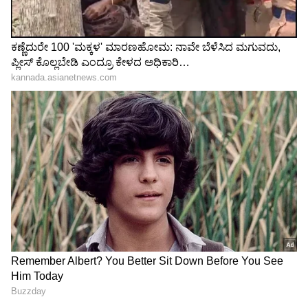
ಖಾಲಿ ಚಿಪ್ಸ್ ಪ್ಯಾಕೆಟ್ಸ್ ಬಿಸಾಡಬೇಡಿ, ಮನೆಯನ್ನು
ಸುಂದರವಾಗಿ ಹೀಗೆ ಅಲಂಕರಿಸಿ ನೋಡಿ
3
5
Image Credit :
PINTEREST
ಮನಿ ಪ್ಲಾಂಟ್
ಮನೆಯಲ್ಲಿ ಮನಿ ಪ್ಲಾಂಟ್ ನೆಟ್ಟರೆ ಲಕ್ಷ್ಮಿ ದೇವಿಯು
ಪ್ರಸನ್ನಳಾಗುತ್ತಾಳೆ ಮತ್ತು ಕುಟುಂಬದಲ್ಲಿ ಆದಾಯದ ಹೊಸ
ಮೂಲಗಳು ತೆರೆದುಕೊಳ್ಳುತ್ತವೆ. ಮನಿ ಪ್ಲಾಂಟ್ ಎಷ್ಟು