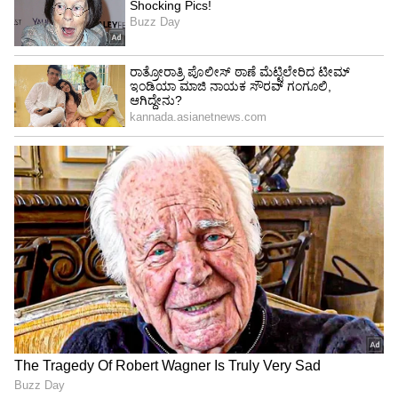
4
5
Image Credit :
Unsplash
ಶಮಿ ಗಿಡ
ಶಮಿ ಗಿಡವು ಶನಿದೇವನಿಗೆ ಸಂಬಂಧಿಸಿದೆ ಎಂದು
ಪರಿಗಣಿಸಲಾಗಿದೆ. ಇದನ್ನು ಮನೆಯ ಮುಖ್ಯ ದ್ವಾರದಲ್ಲಿ
ನೆಡಬೇಕು ಮತ್ತು ಪ್ರತಿದಿನ ಪೂಜಿಸಬೇಕು. ಶಮಿ ಗಿಡವನ್ನು
ನೆಡುವುದರಿಂದ ಮನೆಯಿಂದ ರೋಗಗಳು ಅಥವಾ ಇತರ
ತೊಂದರೆಗಳು ದೂರವಾಗುತ್ತವೆ ಮತ್ತು ಸಾಲದಿಂದ ಮುಕ್ತಿ
ಸಿಗುತ್ತದೆ ಎಂದು ನಂಬಲಾಗಿದೆ.