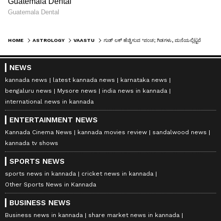
HOME
ASTROLOGY
VAASTU
ಗುಡ್ ಲಕ್ ಹೆಚ್ಚಿಸುವ 'ಪಂಚ; ಗಿಡಗಳು, ಮನೆಯಲ್ಲಿಟ್ಟರೆ ನೆಗೆಟಿವ್ ಎನರ್ಜಿ ದೂರ, ಫುಲ್ ಪಾಸಿಟಿವಿಟಿ
NEWS
kannada news
latest kannada news
karnataka news
bengaluru news
Mysore news
india news in kannada
international news in kannada
ENTERTAINMENT NEWS
Kannada Cinema News
kannada movies review
sandalwood news
kannada tv shows
SPORTS NEWS
sports news in kannada
cricket news in kannada
Other Sports News in Kannada
BUSINESS NEWS
Business news in kannada
share market news in kannada