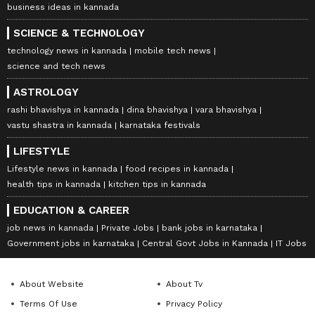
business ideas in kannada
SCIENCE & TECHNOLOGY
technology news in kannada
mobile tech news
science and tech news
ASTROLOGY
rashi bhavishya in kannada
dina bhavishya
vara bhavishya
vastu shastra in kannada
karnataka festivals
LIFESTYLE
Lifestyle news in kannada
food recipes in kannada
health tips in kannada
kitchen tips in kannada
EDUCATION & CAREER
job news in kannada
Private Jobs
bank jobs in karnataka
Government jobs in karnataka
Central Govt Jobs in Kannada
IT Jobs
About Website
About Tv
Terms Of Use
Privacy Policy