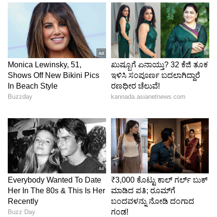
5
5
Image Credit :
Instagram
ತುಳಸಿ
ತುಳಸಿ ಗಿಡವನ್ನು ಶಾಸ್ತ್ರಗಳಲ್ಲಿ ಅತ್ಯಂತ ಪವಿತ್ರವೆಂದು
ಪರಿಗಣಿಸಲಾಗಿದೆ. ಇದನ್ನು ಮನೆಯಲ್ಲಿ ನೆಡುವುದರಿಂದ
ನಕಾರಾತ್ಮಕತೆ ದೂರವಾಗುತ್ತದೆ ಎಂದು ನಂಬಲಾಗಿದೆ. ಇದರ
ಎಲೆಗಳನ್ನು ಶೀತ-ಕೆಮ್ಮಿನಿಂದ ಹಿಡಿದು ಅನೇಕ ರೋಗಗಳ
ನಿವಾರಣೆಗೆ ಬಳಸಲಾಗುತ್ತದೆ. ಆದರೆ ತುಳಸಿ ಗಿಡವನ್ನು