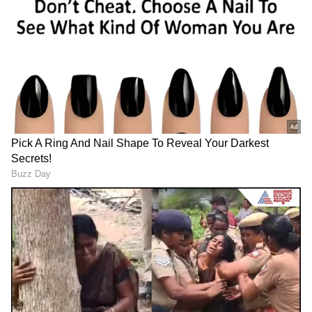
Related Articles
ಕುಲ್ಫಿ ಮಡಕೆಯಿಂದ ಅಲಂಕಾರ! ಪುಡಿಗಾಸು ಖರ್ಚಿಲ್ಲದೆ
ನಿಮ್ಮ ಮನೆಯನ್ನು ಬ್ಯೂಟಿಫುಲ್ ಮಾಡಿ