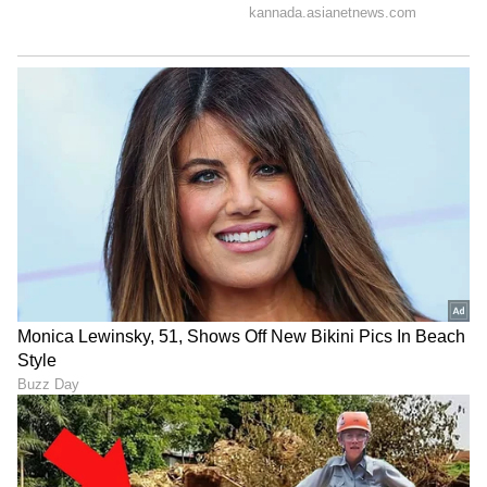
ಎಂದಿಗೂ ದಕ್ಷಿಣ ದಿಕ್ಕಿನಲ್ಲಿ ಇಡಬಾರದು.
LATEST VIDEOS