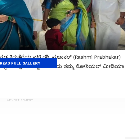
ನಡ ಕಿರುತೆರೆಯ ನಟಿ ರಶ್ಮಿ ಪ್ರಭಾಕರ್ (Rashmi Prabhakar)
READ FULL GALLERY
ಈ ಸಂಭ್ರಮದ ಕ್ಷಣಗಳನ್ನು ಸೆರೆಹಿಡಿದು ತಮ್ಮ ಸೋಶಿಯಲ್ ಮೀಡಿಯಾ