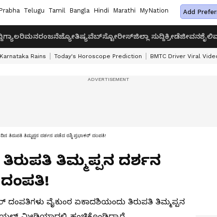
Prabha
Telugu
Tamil
Bangla
Hindi
Marathi
MyNation
Add Prefer
ದಿ
ಗ್ಯಾಲರಿ
ಮನರಂಜನೆ
ಜ್ಯೋತಿಷ್ಯ
ವೆಬ್‌ಸ್ಟೋರೀಸ್
ಜಿಲ್ಲಾ ಸುದ್ದಿ
ಕ್ರೀಡೆ
ಜೀವನಶೈಲಿ
ವ
Karnataka Rains
Today's Horoscope Prediction
BMTC Driver Viral Vide
ಿನ ತಿರುಪತಿ ತಿಮ್ಮಪ್ಪನ ದರ್ಶನ ಪಡೆದ ರಶ್ಮಿ ಪ್ರಭಾಕರ್ ದಂಪತಿ!
ತಿರುಪತಿ ತಿಮ್ಮಪ್ಪನ ದರ್ಶನ
್ ದಂಪತಿ!
ಭಾಕರ್ ದಂಪತಿಗಳು ವೈಕುಂಠ ಏಕಾದಶಿಯಂದು ತಿರುಪತಿ ತಿಮ್ಮಪ್ಪನ
ಿಯಲ್ ಮೀಡಿಯಾದಲ್ಲಿ ಹಂಚಿಕೊಂಡಿದ್ದಾರೆ.