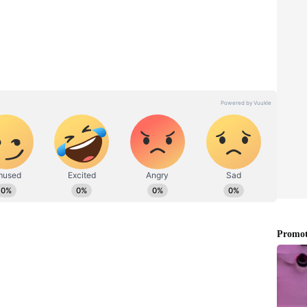
ಗವ್ ಹಾಗೂ ಇತರ ಸ್ನೇಹಿತರೊಡನೆ ತಿರುಪತಿ ತಿಮ್ಮಪ್ಪನ ದರ್ಶನ
ಪ್ಪನ ದರ್ಶನ ಪಡೆದುದಕ್ಕೆ ಸಂಭ್ರಮ ವ್ಯಕ್ತಪಡಿಸಿದ್ದಾರೆ.