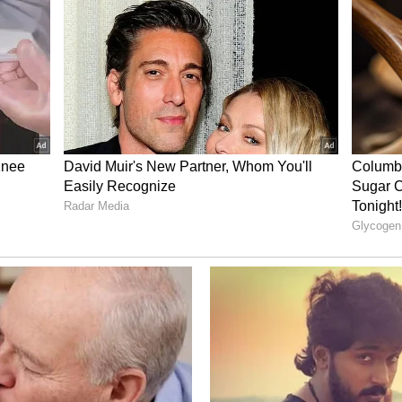
್ಮಪ್ಪನ ರರ್ಶನ ಪಡೆಯಲು ಸಾಧ್ಯವಾಗುತ್ತೆ ಎಂದು ಯೋಚಿಸಿಯೇ
ಂಠ ದ್ವಾರದ ದರ್ಶನದಿಂದ ಜೀವನ ಸಾರ್ಥಕವಾಯಿತು ಎಂದು ರಶ್ಮಿ