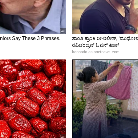
ಿ ಕನ್ನಡ ಕಿರುತೆರೆಗೆ ಶುಭ ವಿವಾಹ ಸೀರಿಯಲ್ (serial) ಮೂಲಕ