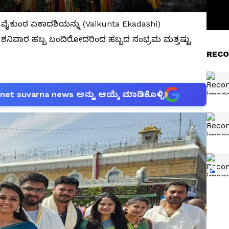
ುವ ವೈಕುಂಠ ಏಕಾದಶಿಯನ್ನು (Vaikunta Ekadashi)
ಲೂ ಶನಿವಾರ ಹಬ್ಬ ಬಂದಿರೋದರಿಂದ ಹಬ್ಬದ ಸಂಭ್ರಮ ಮತ್ತಷ್ಟು
RECO
anet suvarna news ಅನ್ನು ಆಯ್ಕೆ ಮಾಡಿಕೊಳ್ಳಿ