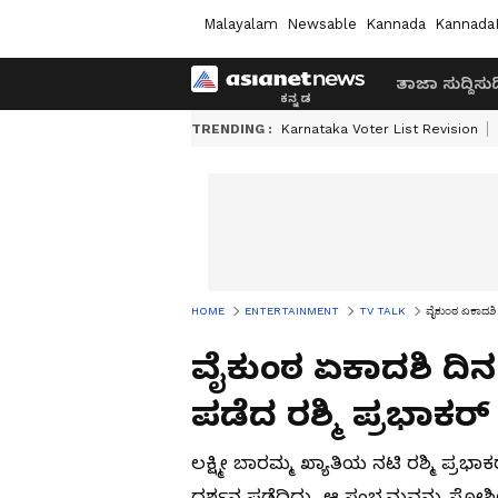
Malayalam
Newsable
Kannada
Kannada
ತಾಜಾ ಸುದ್ದಿ
ಸುದ್
TRENDING :
Karnataka Voter List Revision
HOME
ENTERTAINMENT
TV TALK
ವೈಕುಂಠ ಏಕಾದಶಿ ದ
ವೈಕುಂಠ ಏಕಾದಶಿ ದಿನ 
ಪಡೆದ ರಶ್ಮಿ ಪ್ರಭಾಕರ
ಲಕ್ಷ್ಮೀ ಬಾರಮ್ಮ ಖ್ಯಾತಿಯ ನಟಿ ರಶ್ಮಿ ಪ್ರ
ದರ್ಶನ ಪಡೆದಿದ್ದು, ಆ ಸಂಭ್ರಮವನ್ನು ಸೋಶ