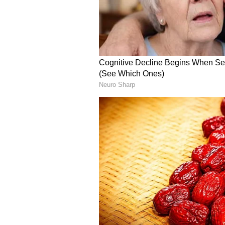
5
7
ಇನ್ನು ಕರಿಯರ್ ವಿಷ್ಯಕ್ಕೆ ಬರೋದಾದ್ರೆ ರಶ್ಮ