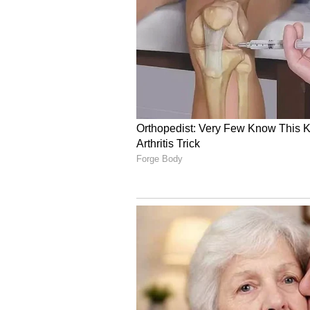
ವೈಕುಂಠ ಏಕಾದಶಿಯ ದಿನವೇ ತಿರುಪತಿ ತಿಮ
ಇರಲಿಲ್ಲ. ತಿಮ್ಮಪ್ಪನ ದರ್ಶನ ಮತ್ತು ವೈಕು
ಬರೆದುಕೊಂಡಿದ್ದಾರೆ.