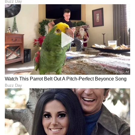
ಕೃತಕ ಬುದ್ಧಿಮತ್ತೆ (AI) ಬಳಸಿ
ಭಾರತಕ್ಕೂ ಬಂತು ಹಾರುವ ಕಾರು:
ವೈರಸ್‌ಗಳನ್ನು ಸೃಷ್ಟಿಸುವಲ್ಲಿ
ಪೆಟ್ರೋಲ್​, ಡೀಸೆಲ್​, ಎಥೆನಾಲ್​
ವಿಜ್ಞಾನಿಗಳು ಯಶಸ್ವಿ
ಬೇಡ್ವೇ ಬೇಡ- ಯಶಸ್ವಿ ಪರೀಕ್ಷೆ
ಸೂರ್ಯನ ಅಂತ್ಯದ ಬಳಿಕವೂ
Mobile: ಸ್ಯಾಮ್‌ಸಂಗ್ ಫೋನ್
ಭೂಮಿಯಲ್ಲಿ ಜೀವ
ಈಗ ಬರಿ ಅರ್ಧ ಬೆಲೆಗೆ?
ಉಳಿಸಬಹುದೇ? ವಿಜ್ಞಾನಿಗಳಿಂದ
ಫ್ಲಿಪ್‌ಕಾರ್ಟ್‌ನ ಈ ಆಫರ್‌ ಕುರಿತು
ರೋಚಕ 'ಪ್ಲಾನ್ ಬಿ' ಅನಾವರಣ!
ಸಂಪೂರ್ಣ ವಿವರ ಇಲ್ಲಿದೆ!
LATEST VIDEOS
"ರಾಜಕೀಯ ಬೇಡ, ಸಿನಿಮಾನೇ ಪ್ರಾಣ":