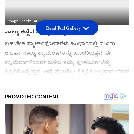
Image Credit :
AI Generated Image
Read Full Gallery
ನಾಲ್ಕು ಕಣ್ಣಿನ ಮೊಬೈಲ್ ಕ್ಯಾಮೆರಾ
ಬಹುತೇಕ ಸ್ಮಾರ್ಟ್‌ಫೋನ್‌ಗಳು ಹಿಂಭಾಗದಲ್ಲಿ ಮೂರು
ಅಥವಾ ನಾಲ್ಕು ಕ್ಯಾಮೆರಾಗಳನ್ನು ಹೊಂದಿರುತ್ತವೆ. ಈ
ಕ್ಯಾಮೆರಾಗಳಿಂದಲೇ ಜನರು ತಮ್ಮ ಫೋಟೋಗಳನ್ನು
ಕ್ಲಿಕ್ಕಿಸಿಕೊಳ್ಳುತ್ತಾರೆ. ಆದ್ರೆ ಫೋಟೋ ಕ್ಲಿಕ್ಕಿಸಿಕೊಳ್ಳುವಾಗ ಯಾವ
ಕ್ಯಾಮೆರಾ ಆನ್ ಆಗಿರುತ್ತೆ ಎಂಬ ವಿಷಯ ಬಹುತೇಕರಿಗೆ
ತಿಳಿದಿರಲ್ಲ. ಈ ಲೇಖನದಲ್ಲಿ ಮೊಬೈಲ್ ಕ್ಯಾಮೆರಾಗಳ ಕುರಿತ
ಮಾಹಿತಿ ಇದೆ.
ಸಮಗ್ರ ಸುದ್ದಿ ಮೂಲವನ್ನಾಗಿ asianet suvarna news ಅನ್ನು
ಆಯ್ಕೆ ಮಾಡಿಕೊಳ್ಳಿ