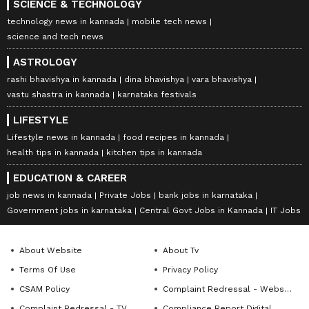
SCIENCE & TECHNOLOGY
technology news in kannada
mobile tech news
science and tech news
ASTROLOGY
rashi bhavishya in kannada
dina bhavishya
vara bhavishya
vastu shastra in kannada
karnataka festivals
LIFESTYLE
Lifestyle news in kannada
food recipes in kannada
health tips in kannada
kitchen tips in kannada
EDUCATION & CAREER
job news in kannada
Private Jobs
bank jobs in karnataka
Government jobs in karnataka
Central Govt Jobs in Kannada
IT Jobs
About Website
About Tv
Terms Of Use
Privacy Policy
CSAM Policy
Complaint Redressal - Website
Complaint Redressal - TV
Compliance Report Digital