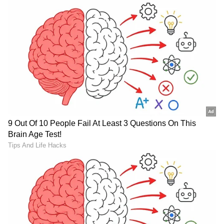
ಬಳಸುತ್ತಿವೆ. ಈ ತಂತ್ರಜ್ಞಾನದಿಂದ ಫೋಟೋಗಳ ಗುಣಮಟ್ಟ
ಮತ್ತಷ್ಟು ಸುಧಾರಿಸುತ್ತಿದೆ,
LATEST VIDEOS