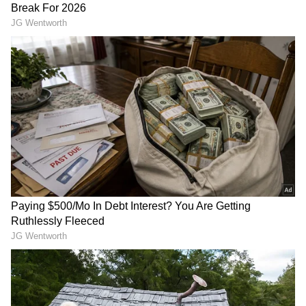
Image Credit :
AI Generated Image
ಪ್ರೈಮರಿ ಆಂಡ್ ಸೆಲ್ಫಿ ಕ್ಯಾಮೆರಾ
ಸಾಮಾನ್ಯವಾಗಿ ಮೊಬೈಲ್ ಹಿಂಭಾಗದಲ್ಲಿ ಕ್ಯಾಮೆರಾವನ್ನು
Primary Camera ಮತ್ತು ಮುಂಭಾಗದಲ್ಲಿರೋದನ್ನು Selfie
Camera ಎಂದು ಕರೆಯಲಾಗುತ್ತದೆ. ಗ್ರೂಪ್ ಫೋಟೋ
ಸೇರಿದಂತೆ ಬಹುತೇಕ ಸಂದರ್ಭಗಳಲ್ಲಿ ಪ್ರೈಮರಿ ಕ್ಯಾಮೆರಾ
ಬಳಕೆ ಮಾಡಲಾಗುತ್ತದೆ. ಫೋಟೋ ಕ್ಲಿಕ್ಕಿಸುವಾಗ ಅಲ್ಟ್ರಾ-
ವೈಡ್, ಝೂಮ್ ಸೇರಿದಂತೆ ಇನ್ನಿತರ ಫೀಚರ್ಸ್ ಬಳಸುತ್ತವೆ.
ಮೊಬೈಲ್ ಹಿಂಭಾಗದಲ್ಲಿ ಮೂರು ಅಥವಾ ನಾಲ್ಕು
ಕ್ಯಾಮೆರಾಗಳು ಒಂದೇ ಸಮಯದಲ್ಲಿ ಫೋಟೋ ಕ್ಲಿಕ್
ಮಾಡುತ್ತವೆಯಾ ಇಲ್ಲವಾ ಎಂಬುದರ ಬಗ್ಗೆ ಉತ್ತರ
ಕಂಡುಕೊಳ್ಳೋಣ ಬನ್ನಿ.