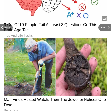
PREV
NEXT
ABOUT THE AUTHOR
Mahmad Rafik
MR
ಮಹ್ಮದ್ ರಫಿಕ್ ವಿಜಯಪುರದ ಬೇನಾಳ RC ಗ್ರಾಮದವನು. ಪಬ್ಲಿಕ್
ಟಿವಿ ಡಿಜಿಟಲ್, ನ್ಯೂಸ್ 18 ಕನ್ನಡ, ಇದೀಗ ಏಷ್ಯಾನೆಟ್ ಕನ್ನಡ ಸೇರಿ
ಡಿಜಿಟಲ್ ಮಾಧ್ಯಮದಲ್ಲಿ 8 ವರ್ಷಗಳ ಅನುಭವ. ಎಂ.ಕಾಂ. ಓದಿ
ಕೆಲಸ ಆರಂಭಿಸಿದ್ದು ಖಾಸಗಿ ಬ್ಯಾಂಕ್‌ವೊಂದರಲ್ಲಿ. ಆಕರ್ಷಿಸಿದ್ದು
ಸ್ಮಾರ್ಟ್‌ಫೋನ್
ಪತ್ರಿಕೋದ್ಯಮ. ಯಾವ ಟಾಪಿಕ್ ಕೊಟ್ಟರೂ ಬರೆಯಬಲ್ಲೆ. ಓಟಿಟಿ
ಮೊಬೈಲ್
ತಂತ್ರಜ್ಞಾನ
ಮೂವಿ ನೋಡೋದು ಇಷ್ಟ.