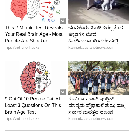
5
Image Credit :
AI Generated Image
AI ಮತ್ತು ಇಮೇಜ್ ಪ್ರೊಸೆಸಿಂಗ್ ತಂತ್ರಜ್ಞಾನ
ದೂರದ ದೃಶ್ಯವನ್ನು ಸಮೀಪವಾಗಿ ಜೂಮ್ ಮಾಡಿ ಸೆರೆ
ಹಿಡಿಯಲು ಒಂದು ಕ್ಯಾಮೆರಾ ಸಹಾಯ ಮಾಡುತ್ತದೆ.
ಹಾಗೆಯೇ ಲಾಂಗ್ ಶಾಟ್‌ ವ್ಯೂವ್‌ ಕ್ಲಿಕ್ ಮಾಡುವಾಗ
ಮತ್ತೊಂದು ಕ್ಯಾಮೆರಾ ಆನ್ ಆಗಿರುತ್ತದೆ. ಒಂದೇ ಫೋನ್‌
ಬಳಸಿ ಎಲ್ಲಾ ಆಯಾಮಗಳಲ್ಲಿ ಫೋಟೋ ಕ್ಲಿಕ್
ಮಾಡಿಕೊಳ್ಳಬಹುದು. ಇದಲ್ಲದೆ, ಅನೇಕ ಸ್ಮಾರ್ಟ್‌ಫೋನ್‌ಗಳು
ಈಗ AI ಮತ್ತು ಇಮೇಜ್ ಪ್ರೊಸೆಸಿಂಗ್ ತಂತ್ರಜ್ಞಾನವನ್ನು