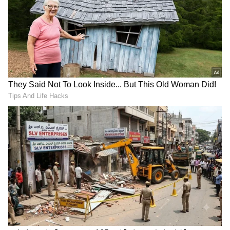
Related Articles
8,000mAh ದೈತ್ಯ ಬ್ಯಾಟರಿ, 200MP ಕ್ಯಾಮೆರಾ:
ಮಾರುಕಟ್ಟೆಗೆ ಲಗ್ಗೆ ಇಟ್ಟ ಶಿಯೋಮಿ 17 ಮ್ಯಾಕ್ಸ್
ಸ್ಮಾರ್ಟ್‌ಫೋನ್!
Tech info: ಒಂದು ಸ್ಮಾರ್ಟ್‌ಫೋನ್ ಎಷ್ಟು ವರ್ಷ
ಬಳಸಬಹುದು? ಹೊಸ ಮೊಬೈಲ್ ಖರೀದಿಗೂ ಮುನ್ನ ಈ
5 ಲಕ್ಷಣಗಳನ್ನು ಗಮನಿಸಿ!
3