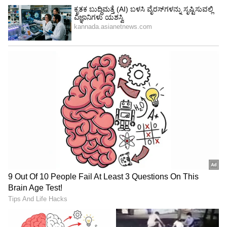
5
Image Credit :
AI Generated Image
ನಾಲ್ಕು ಕ್ಯಾಮೆರಾಗಳ ಪ್ರಯೋಜನವೇನು?
ಒಂದು ಮೊಬೈಲ್‌ನಲ್ಲಿ ಮೂರು ಅಥವಾ ಅದಕ್ಕಿಂತ ಹೆಚ್ಚಿನ
ಕ್ಯಾಮೆರಾಗಳಿದ್ದರೂ ಫೋಟೋ ಗಮನಾರ್ಹವಾಗಿ
ಉತ್ತಮವಾಗಿರುತ್ತದೆ ಎಂದರ್ಥವಲ್ಲ. ನಿಜವಾದ
ಪ್ರಯೋಜನವೆಂದರೆ ಒಂದೇ ಫೋನ್ ವಿಭಿನ್ನ ಸಂದರ್ಭಗಳಲ್ಲಿ
ಉತ್ತಮ ಫೋಟೋಗಳನ್ನು ತೆಗೆದುಕೊಳ್ಳಬಹುದು.
5