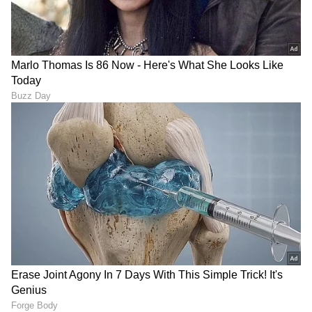
ಕನಕೋತ್ಸವದಲ್ಲಿ ರಿಷಬ್ ಶೆಟ್ಟಿ | Rishab
Shetty speech | Suvarna News
ಶೇ.50 ರಿಂದ ಶೇ.18 ಕ್ಕೆ TAX ಇಳಿಕೆ: ಮೋದಿ-
ಟ್ರಂಪ್ ಐತಿಹಾಸಿಕ ಒಪ್ಪಂದ | India US
Trade Deal | Party Rounds