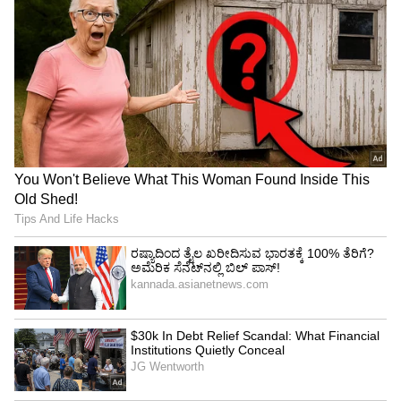
ಆದ್ರೆ ಎಲ್ಲಾ ಕ್ಯಾಮೆರಾಗಳನ್ನು ಒಂದೇ ಫೋಟೋಗಾಗಿ
ಬಳಸಲಾಗುವುದಿಲ್ಲ.
4