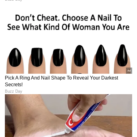
ಸ್ಮಾರ್ಟ್‌ಫೋನ್‌ಗಳು
ಮತ್ತು AI ನಿಂದ ಸೈಬರ್‌ ಭದ್ರತೆ
ಮತ್ತು
ವಿಜ್ಞಾನ
ದ ಪ್ರಗತಿಯವರೆಗೆ ಇತ್ತೀಚಿನ ಟೆಕ್ನಾಲಜಿ
(
Technology News in Kannada
) ಬಗ್ಗೆ
ನಿರಂತರವಾದ ಅಪ್‌ಡೇಟ್‌. ಡಿಜಿಟಲ್ ಟ್ರೆಂಡ್‌ಗಳ ಕುರಿತು
ತಜ್ಞರ ಮಾತುಗಳು, ವಿವರವಾದ ಮಾಹಿತಿ ಮತ್ತು ಬ್ರೇಕಿಂಗ್
ನ್ಯೂಸ್‌ ಸಿಗುವ ಏಕೈಕ ತಾಣ ಏಷ್ಯಾನೆಟ್‌ ಸುವರ್ಣ
ನ್ಯೂಸ್‌. ಹೊಸ
ಗ್ಯಾಜೆಟ್‌
ರಿಲೀಸ್‌ ಆಯ್ತಾ? ಹೊಸ
ಸ್ಟಾರ್ಟ್‌ಅಪ್‌ಗಳು ಬಂದಿದ್ಯಾ? ಭವಿಷ್ಯವನ್ನು ಬದಲಿಸುವ
ಟೆಕ್‌ ಪಾಲಿಸಿ ಯಾವುದು? ಇವುಗಳ ಇಂಚಿಂಚೂ ಮಾಹಿತಿ
ಸಿಗಲಿದೆ. ಟೆಕ್‌ ಎಕ್ಸ್‌ಪ್ಲೇನರ್ಸ್‌ ಹಾಗೂ ಗ್ಯಾಜೆಟ್‌ ಡೆಮೋ
ವಿಡಿಯೋಗಳು ಕೂಡ ನೀವು ಕಾಣಬಹುದು.