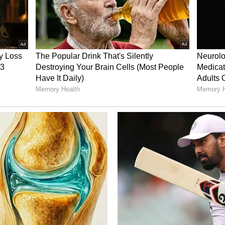
ತ್ತಜಯಂತಿ ಅಂಗವಾಗಿ ರಾಜ್ಯಾದ್ಯಂತ ಸಂಕೀರ್ತನಾ ಯಾತ್ರೆ
 ಭಾಗಗಳಿಂದ 25 ಸಾವಿರಕ್ಕೂ ಅಧಿಕ ದತ್ತ ಭಕ್ತರು
್ಮಿ ಚಕ್ರವರ್ತಿ ಸೂಲಿಬೆಲೆ ದಿಕ್ಸೂಚಿ ಭಾಷಣ ಮಾಡಲಿದ್ದಾರೆ
 ಮಂಗಳೂರಿನ ಹಲವೆಡೆ ಗಣಪತಿ ಮೆರವಣಿಗೆ ವೇಳೆ ಅಹಿತಕರ
 ಕೂಡ ಅಂಗಡಿಗೆ ಬೆಂಕಿ ಹಾಕಿದ್ದರು. ಕಲ್ಲು ತೂರಿದ್ದರು. ಇದರಲ್ಲಿ
. ಈ ಘಟನೆಗಳಿಗೆ ಕೇರಳದಿಂದ ಜನ ಬಂದಿದ್ದರು. ಹಾಗಾಗಿ,