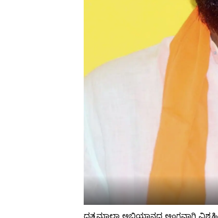
ದತ್ತಮಾಲಾ ಅಭಿಯಾನದ ಅಂಗವಾಗಿ ವಿಶ್ವಹಿ