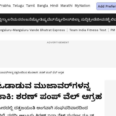
Prabha
Telugu
Tamil
Bangla
Hindi
Marathi
MyNation
Add Prefer
ದಿ
ಗ್ಯಾಲರಿ
ಮನರಂಜನೆ
ಜ್ಯೋತಿಷ್ಯ
ವೆಬ್‌ಸ್ಟೋರೀಸ್
ಜಿಲ್ಲಾ ಸುದ್ದಿ
ಕ್ರೀಡೆ
ಜೀವನಶೈಲಿ
ವ
ngaluru-Mangaluru Vande Bhatrat Express
Team India Fitness Test
PM 
ಾವರ್‌ಗಳನ್ನ ದತ್ತಪೀಠದಿಂದ ಹೊರಹಾಕಿ: ಶರಣ್ ಪಂಪ್ ವೆಲ್ ಆಗ್ರಹ
 ಓಡಾಡುವ ಮುಜಾವರ್‌ಗಳನ್ನ
ಾಕಿ: ಶರಣ್ ಪಂಪ್ ವೆಲ್ ಆಗ್ರಹ
ಪೀಠದಲ್ಲಿ ದತ್ತಜಯಂತಿ ಅಂಗವಾಗಿ ಸಂಘಪರಿವಾರದಿಂದ
ೆ. ವರದಿ: ಆಲ್ದೂರು ಕಿರಣ್ ಏಷ್ಯಾನೆಟ್ ಸುವರ್ಣ ನ್ಯೂಸ್