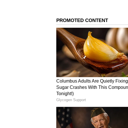
ನಮ್ಮ ಹೋರಾಟದ ಫಲವಾಗಿ ದತ್ತಪೀಠ ಧಾರ್ಮಿ
ಮಂದಿರದ ಹೋರಾಟದ ಕಥೆಗಳು ಗೊತ್ತಿತ್ತು.
ಹಳ್ಳಿ- ಹಳ್ಳಿಯಲ್ಲಿ ತಿಳಿದುಕೊಂಡಿದ್ದಾರೆ.
3
4