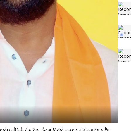
ಂದೂ ಪರಿಷದ್ ದಕ್ಷಿಣ ಕರ್ನಾಟಕದ ಪ್ರಾಂತ ಸಹಕಾರ್ಯದರ್ಶಿ