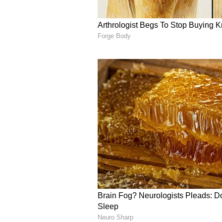
ಪೊಲೀಸ್ ಇಲಾಖೆ ಸೂಕ್ತ ಕ್ರಮಕೈಗೊಳ್ಳಬೇಕೆ
4
4