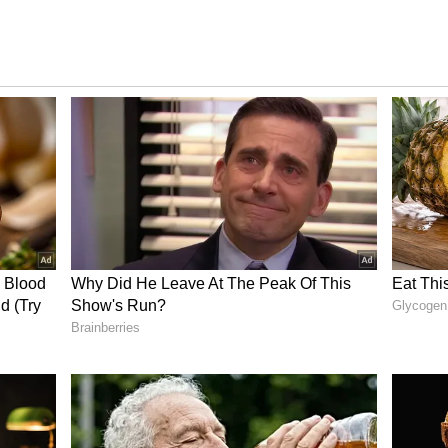
ಕ ಭಾವೈಕ್ಯತಾ ಕೇಂದ್ರವಾಗಿದೆ.ಹೇಗೆ, ನಮ್ಮ ಜನರಿಗೆ ರಾಮ
 ಈಗ, ಅದೇ ರೀತಿ ಹಿಂದೂಗಳು ದತ್ತಪೀಠದ ಹೋರಾಟದ ಬಗ್ಗೆ