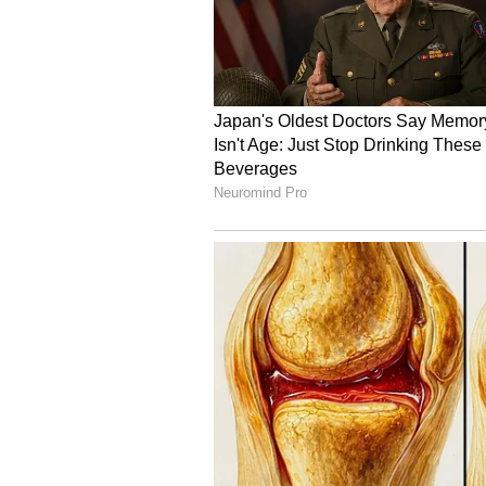
ರಜತ ಮಹೋತ್ಸವದ ಸಂಭ್ರಮ
ಈ ಬಾರಿ 25ನೇ ವರ್ಷದ ರಜತ ಮಹೋತ್ಸವದ ದ
ಮಾಡಿದ್ದೇವೆ. 14ನೇ ತಾರೀಖು ರಾಜ್ಯದ ನಾನಾ
ಆಗಮಿಸಲಿದ್ದಾರೆ. ಅಂದು ಶೋಭಾಯಾತ್ರೆಗೆ ವಾಗ
ಎಂದರು. ಮಂಡ್ಯ ನಾಗಮಂಗಲ, ದಾವಣಗೆರೆ,
ಘಟನೆಗಳು ನಡೆದಿವೆ. ಬಂದೋಬಸ್ತ್ ಮಾಡಿದ್ದರು
ನಿಷೇಧಿತ ಸಂಘಟನೆಯ ಕೈವಾಡದ ಸಂಶಯವಿದೆ