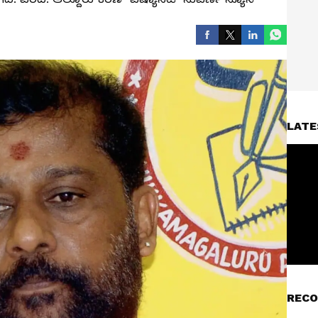
LATE
RECO