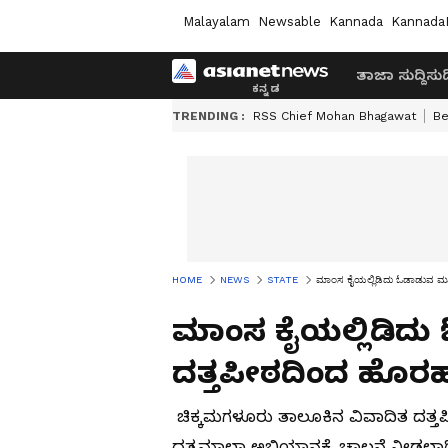
Malayalam
Newsable
Kannada
Kannada
ತಾಜಾ ಸುದ್ದಿ
ಸುದ್
TRENDING :
RSS Chief Mohan Bhagawat
Be
HOME
NEWS
STATE
ಮಾಂಸ ಕೈಯಲ್ಲಿಡಿದು ಓಡಾಡುವ ಮುಜ
ಮಾಂಸ ಕೈಯಲ್ಲಿಡಿದು
ದತ್ತಪೀಠದಿಂದ ಹೊರಹ
ಚಿಕ್ಕಮಗಳೂರು ತಾಲೂಕಿನ ವಿವಾದಿತ ದತ್ತ
ದತ್ತಮಾಲಾ ಅಭಿಯಾನಕ್ಕೆ ಚಾಲನೆ ನೀಡಲಾಗಿದ