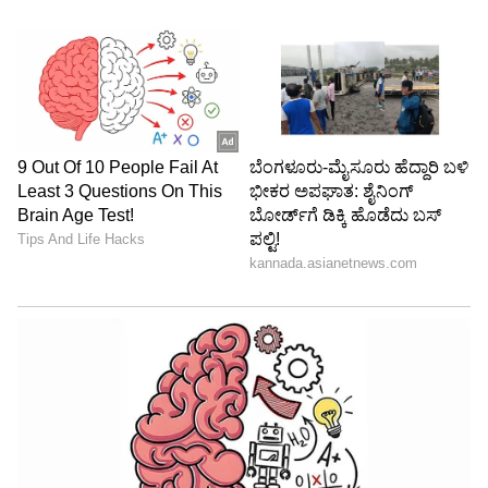
ABOUT THE AUTHOR
Kannadaprabha News
KN
1967ರ ನವೆಂಬರ್ 4ರಂದು ಆರಂಭವಾದ ಕನ್ನಡಪ್ರಭ ಕನ್ನಡ
ಪತ್ರಿಕೋದ್ಯಮದಲ್ಲಿಯೇ ವಿಶೇಷ ಛಾಪು ಮೂಡಿಸಿದ ಕನ್ನಡ ದಿನ
ಪತ್ರಿಕೆ. ದೇಶ, ವಿದೇಶ, ವಾಣಿಜ್ಯ, ಕ್ರೀಡೆ, ಮನೋರಂಜನೆ ಸೇರಿ
ವೈವಿಧ್ಯಮಯ ಸುದ್ದಿಗಳ ಹೂರಣ ಹೊತ್ತು ತರುವ ಕನ್ನಡಪ್ರಭ,
ಬಿಎಂಟಿಸಿ
ಕನ್ನಡಿಗರ ಅಸ್ಮಿತೆಯ ಸಂಕೇತ. ಸದಾ ಕರುನಾಡು, ನುಡಿ, ಸಂಸ್ಕೃತಿ
ಬೆಂಗಳೂರು
ಕರ್ನಾಟಕ ಸುದ್ದಿ
ಪರ ಧ್ವನಿ ಎತ್ತುವ ಕನ್ನಡಪ್ರಭ ದಿನ ಪತ್ರಿಕೆಯಲ್ಲಿ ಪ್ರಕಟಗೊಳ್ಳುವ
ಸುದ್ದಿಗಳು ಸುವರ್ಣ ನ್ಯೂಸ್ ವೆಬ್‌ಸೈಟಲ್ಲೂ ಲಭ್ಯ.
ಕರ್ನಾಟಕ, ಭಾರತ (
India News
) ಮತ್ತು ಜಗತ್ತಿನ
ಕ್ಷಣಕ್ಷಣದ ಕನ್ನಡ ಸುದ್ದಿ (
Kannada News
)
ಅಪ್ಡೇಟ್‌ಗಳಿಗಾಗಿ ಏಷ್ಯಾನೆಟ್ ಸುವರ್ಣ ನ್ಯೂಸ್‌ ಫಾಲೋ
ಮಾಡಿ. ಬ್ರೇಕಿಂಗ್ ಸುದ್ದಿ (
Latest Kannada News
),
ವಿಶೇಷ ವರದಿಗಳು ಮತ್ತು ನೇರ ಪ್ರಸಾರಗಳೊಂದಿಗೆ