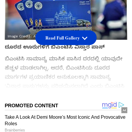
Image Credit :
Asianet News
Read Full Gallery
ದೂರದ ಊರುಗಳಿಗೆ ಬಿಎಂಟಿಸಿ ವಿಸ್ತಾರ ಪಾಸ್
ಬಿಎಂಟಿಸಿ ಸಾಮಾನ್ಯ ಮಾಸಿಕ ಪಾಸಿನ ದರದಲ್ಲಿ ಯಾವುದೇ
ಹೆಚ್ಚಳ ಮಾಡಲಾಗಿಲ್ಲ. ಆದರೆ, ಬಿಎಂಟಿಸಿಯ ದೂರದ
ಮಾರ್ಗಗಳ ಪ್ರಯಾಣಿಕರ ಅನುಕೂಲಕ್ಕಾಗಿ ಸಾಮಾನ್ಯ
‘ವಿಸ್ತಾರ ಪಾಸು’ಗಳನ್ನು ಪರಿಚಯಿಸಲಾಗಿದೆ ಎಂದು ಬಿಎಂಟಿಸಿ
ತಿಳಿಸಿದೆ.
ಸಮಗ್ರ ಸುದ್ದಿ ಮೂಲವನ್ನಾಗಿ asianet suvarna news ಅನ್ನು
ಆಯ್ಕೆ ಮಾಡಿಕೊಳ್ಳಿ