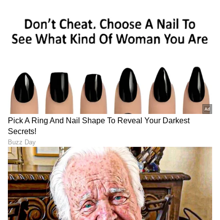
DOWNLOAD APP
RECOMMENDED STORIES
ಬೆಂಗಳೂರು-ಮೈಸೂರು ಹೆದ್ದಾರಿ
Karnataka Latest News Live:
ಬಳಿ ಭೀಕರ ಅಪಘಾತ: ಶೈನಿಂಗ್
ಮಳೆಯಿಲ್ಲದಿದ್ದರೂ ತುಂಬಿ
ಬೋರ್ಡ್‌ಗೆ ಡಿಕ್ಕಿ ಹೊಡೆದು ಬಸ್
ಹರಿಯುತ್ತಿರುವ ನದಿಗಳು; ಕೋಡಿ
ಪಲ್ಟಿ!
ಬಿದ್ದ ಮದಗ–ಮಾಸೂರು ಕೆರೆ