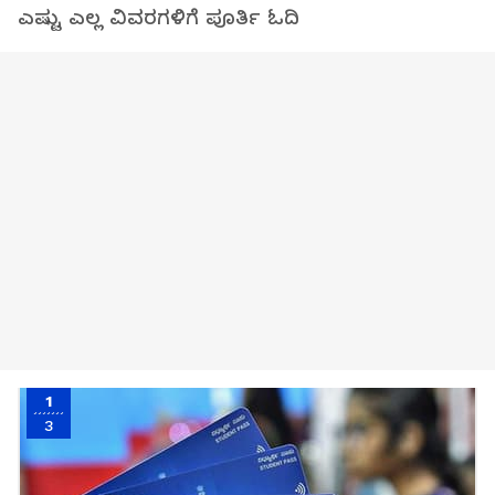
ಎಷ್ಟು ಎಲ್ಲ ವಿವರಗಳಿಗೆ ಪೂರ್ತಿ ಓದಿ
1
3