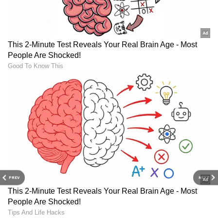
(
kannada news live
) ಸಂಪೂರ್ಣ ಮಾಹಿತಿ ಒಂದೇ
ಕ್ಲಿಕ್‌ನಲ್ಲಿ ಲಭ್ಯ. ಏಷ್ಯಾನೆಟ್ ಸುವರ್ಣ ನ್ಯೂಸ್ ಅಧಿಕೃತ
ಆ್ಯಪ್ ಡೌನ್‌ಲೋಡ್ ಮಾಡಿ ಹಾಗು ಎಲ್ಲಾ ಅಪ್‌ಡೇಟ್
ಗಳನ್ನು ಪಡೆಯಿರಿ
PREV
NEXT