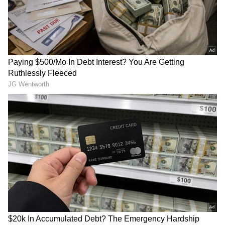
Image Credit :
Asianet News
ಬಿಎಂಟಿಸಿ ವಿಸ್ತಾರ ಪಾಸ್ ವ್ಯಾಪ್ತಿ ಎಷ್ಟು?
ಬಿಎಂಟಿಸಿ ಸಂಸ್ಥೆಯ ಕಾರ್ಯಾಚರಣೆ ವ್ಯಾಪ್ತಿಯನ್ನು 65ರಿಂದ
70 ಕಿಮೀವರೆಗೆ ವಿಸ್ತರಿಸಲಾಗಿದೆ. ಅದರಿಂದ ಕನಕಪುರ,
ರಾಮನಗರ, ಚನ್ನಪಟ್ಟಣ, ಮಾಗಡಿ, ಚಿಕ್ಕಬಳ್ಳಾಪುರ,
ಮಾಲೂರು ಸೇರಿದಂತೆ ಬೆಂಗಳೂರು ನಗರ ಸುತ್ತಮುತ್ತಲಿನ
ಪ್ರಮುಖ ಜಿಲ್ಲಾ ಮತ್ತು ತಾಲೂಕು ಕೇಂದ್ರಗಳಿಗೆ ಬಿಎಂಟಿಸಿ
ಬಸ್‌ ಸೇವೆ ನೀಡುತ್ತಿದೆ. ಹೊಸ ಕಾರ್ಯಾಚರಣೆ ವ್ಯಾಪ್ತಿಯನ್ನು
ಪರಿಣಾಮಕಾರಿಯಾಗಿ ನಿರ್ವಹಿಸಲು ನಗರದ
ಕೇಂದ್ರಭಾಗದಿಂದ 40 ಕಿಮೀ ವರೆಗಿನ ಪ್ರದೇಶವನ್ನು ಸೀಮಿತ
ವ್ಯಾಪ್ತಿಯಲ್ಲಿ ಅದರಾಚೆಗಿನ ಪ್ರದೇಶವನ್ನು ‘ವಿಸ್ತಾರ ವ್ಯಾಪ್ತಿ’
ಎಂದು ವರ್ಗೀಕರಿಸಲಾಗಿದೆ.