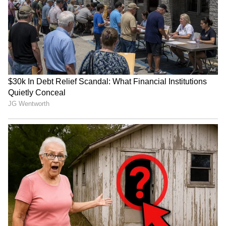
ಹೊಸಕೋಟೆಯಲ್ಲಿ ಭೀಕರ ಅಪಘಾತ: BMTC ಬಸ್
ಡಿಕ್ಕಿಗೆ ಒಂದೇ ಕುಟುಂಬದ ಮೂವರು ಸಾವು!
ಬೆಂಗಳೂರಿಗೆ ಬಂತು BMTC 'ಚಕ್ರ': ಲಕ್ಷಾಂತರ ಮಂದಿ
ವರ್ಷಗಳ ಕನಸು ನನಸಾಯ್ತು- ರೂಟ್​ ಹೀಗಿದೆ
3
3
Image Credit :
Asianet News
ವಿಸ್ತಾರ ಪಾಸ್ ಬೆಲೆ ಎಷ್ಟು?