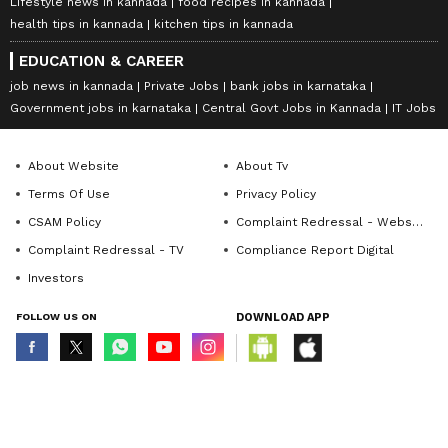
Lifestyle news in kannada
food recipes in kannada
health tips in kannada
kitchen tips in kannada
EDUCATION & CAREER
job news in kannada
Private Jobs
bank jobs in karnataka
Government jobs in karnataka
Central Govt Jobs in Kannada
IT Jobs
About Website
About Tv
Terms Of Use
Privacy Policy
CSAM Policy
Complaint Redressal - Website
Complaint Redressal - TV
Compliance Report Digital
Investors
FOLLOW US ON
DOWNLOAD APP
© Copyright 2026 Asianxt Digital Technologies Private Limited (Formerly
known as Asianet News Media & Entertainment Private Limited) | All Rights
Reserved