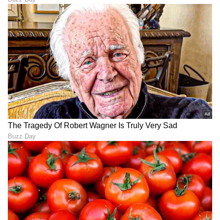
RECOMMENDED STORIES
Exclusive Interview:
ಶಾಂತಿ ಕ್ರಾಂತಿ ರೀ-ರಿಲೀಸ್,
ಅಯೋಗ್ಯ 2ರಲ್ಲಿ ಗುಣಮಟ್ಟ, ನಗು
‘ಮುಧೋಳ್’ ಸಿನಿಮಾ,
ದುಪ್ಪಟ್ಟು: ಸತೀಶ್ ನೀನಾಸಂ
ನಿರ್ಮಾಪಕರ ಪ್ರಶ್ನೆ: ವಿಕ್ರಮ್
ಸಂದರ್ಶನ
ರವಿಚಂದ್ರನ್ ಓಪನ್ ಟಾಕ್