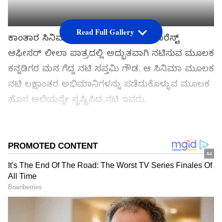
Read Full Gallery
ಕಾಂತಾರ ಸಿನಿಮಾದಲ್ಲಿ (Kantara Film) ಫಾರೆಸ್ಟ್
ಆಫೀಸರ್ ಲೀಲಾ ಪಾತ್ರದಲ್ಲಿ ಅದ್ಭುತವಾಗಿ ನಟಿಸುವ ಮೂಲಕ
ಕನ್ನಡಿಗರ ಮನ ಗೆದ್ದ ನಟಿ ಸಪ್ತಮಿ ಗೌಡ. ಆ ಸಿನಿಮಾ ಮೂಲಕ
ನಟಿ ಲಕ್ಷಾಂತರ ಅಭಿಮಾನಿಗಳನ್ನು ಪಡೆದುಕೊಳ್ಳುವ ಮೂಲಕ
ಹೊಸ ಅಲೆಯನ್ನೇ ಸೃಷ್ಟಿಸಿದ ನಟಿ ಇವರು.
ಸಮಗ್ರ ಸುದ್ದಿ ಮೂಲವನ್ನಾಗಿ asianet suvarna news ಅನ್ನು
ಆಯ್ಕೆ ಮಾಡಿಕೊಳ್ಳಿ