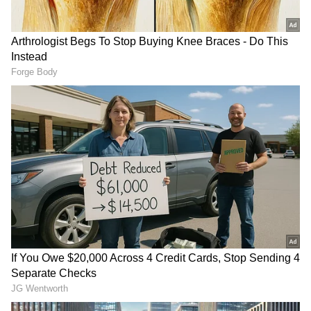
ಕಾಂತಾರ ಸಿನಿಮಾ ಮಾತ್ರವಲ್ಲ, ಯುವ ಸಿನಿಮಾದಲ್ಲೂ ತಮ್ಮ
ಅಮೋಘ ಅಭಿನಯದ ಮೂಲಕ ಮೋಡಿ ಮಾಡಿದ ಚೆಲುವೆ
ಇವರು. ಇವರ ತಂದೆ ಪೊಲೀಸ್ ಆಫೀಸರ್ ಎಸ್ ಕೆ ಉಮೇಶ್
ಅನ್ನೋದು ನಿಮಗೆ ಗೊತ್ತೆ ಇದೆ ಅಲ್ವಾ.