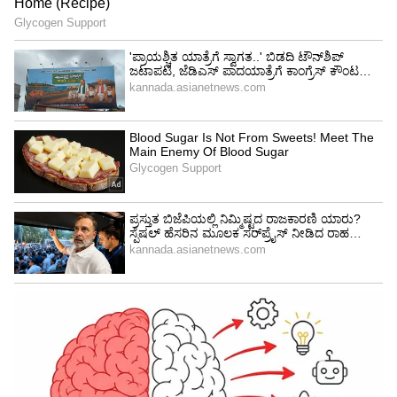
4
6
ಹೌದು, ಸಪ್ತಮಿ ಗೌಡ ಸಹೋದರಿಯ ಹೆಸರು ಉತ್ತರೆ ಗೌಡ
(Uttare Gowda). ಈಕೆ ಸಿನಿಮಾದಿಂದ ದೂರ ಉಳಿದಿದ್ದಾರೆ.
ಆದರೆ ಅಕ್ಕನಂತೆ ಸ್ವಿಮ್ಮಿಂಗ್ ನಲ್ಲಿ ರಾಷ್ಟ್ರಮಟ್ಟದಲ್ಲಿ ಹೆಸರು
ಮಾಡಿದ್ದಾರೆ ಈ ಚೆಲುವೆ. ನೋಡೋದಕ್ಕೂ ಸಪ್ತಮಿಯಂತೆ,
ಎತ್ತರದ ಪರ್ಸನಾಲಿಟಿ ಇವರದ್ದು.