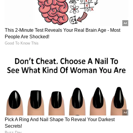
ತೆರೆಮರೆಯ ಕಥೆಗಳು,
OTT ರಿಲೀಸ್‌
ಗಳ ಬಗ್ಗೆ
ಮಾಹಿತಿಯೂ ಇಲ್ಲಿದೆ.
DOWNLOAD APP