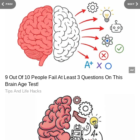
PREV
NEXT
ABOUT THE AUTHOR
Pavna Das
PD
ಮೂಲತಃ ಮಂಗಳೂರಿನವಳು. ಮಂಗಳೂರು ವಿಶ್ವವಿದ್ಯಾನಿಲಯದ
ಪತ್ರಿಕೋದ್ಯಮದ ಸ್ನಾತಕೋತ್ತರ ಪದವಿ . ಕಳೆದ 12 ವರ್ಷಗಳಿಂದ
ಪತ್ರಿಕೆ ಹಾಗೂ ಡಿಜಿಟಲ್ ಮಾಧ್ಯಮಗಳಲ್ಲಿ ಕೆಲಸ . ಸುದ್ದಿ ಬಿಡುಗಡೆ,
ಗಲ್ಫ್ ಕನ್ನಡಿಗ, ಈ ಟಿವಿ ಭಾರತ್, ಕನ್ನಡ ನ್ಯೂಸ್ ನೌ,
Published :
Dec 24 2024, 02:30 PM IST
ವಿಜಯಕರ್ನಾಟಕದಲ್ಲಿ ಕೆಲಸ ಮಾಡಿದ ಅನುಭವ. ಈಗ ಏಷ್ಯಾನೆಟ್
ಸುವರ್ಣದಲ್ಲಿ ಫ್ರೀಲಾನ್ಸರ್ . ಮನೋರಂಜನೆ, ಲೈಫ್ ಸ್ಟೈಲ್, ಟ್ರಾವೆಲ್
ಬರವಣಿಗೆ ಇಷ್ಟ.
ಕನ್ನಡ ಸಿನಿಮಾ (
Kannada Cinema News
), ಟಿವಿ
ಕಾರ್ಯಕ್ರಮಗಳು (
Kannada TV Shows
), ಸೆಲೆಬ್ರಿಟಿ
ಸುದ್ದಿಗಳು ಮತ್ತು ಇತ್ತೀಚಿನ ಸುದ್ದಿಗಳಿಗಾಗಿ ಏಷ್ಯಾನೆಟ್
ಸುವರ್ಣ ನ್ಯೂಸ್‌ನಲ್ಲಿ ಮನರಂಜನಾ ವಿಭಾಗ ನೋಡಿ.
ಸಿನಿಮಾ ವಿಮರ್ಶೆಗಳು (
Kannada Movies Review
),
ತಾರೆಯರ ಸಂದರ್ಶನಗಳು, ಧಾರಾವಾಹಿ ಅಪ್‌ಡೇಟ್ಸ್‌,