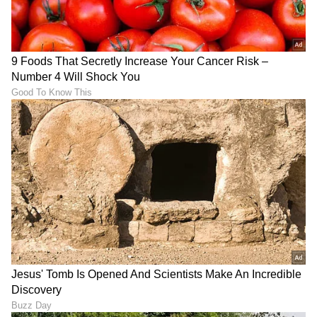
Exclusive: ಉಪೇಂದ್ರ ಅವರಿಗೆ
‘ಕೂಸೇ’ ಎಂದು ಕರೆಯುತ್ತಿದ್ದರು..
ಈ ಚಿತ್ರದಲ್ಲಿ ನನ್ನ ಆ್ಯಕ್ಷನ್‌ ಇಷ್ಟ
‘ನಮ್ಮೂರ ಮಂದಾರ ಹೂವೆ’
ಆಗಿದೆ: ಪ್ರಿಯಾಂಕ ಉಪೇಂದ್ರ
ನೆನಪಲ್ಲಿ ನಟಿ ಸುಮನ್ ನಗರ್ಕರ್
ಸಂದರ್ಶನ
LATEST VIDEOS
"ರಾಜಕೀಯ ಬೇಡ, ಸಿನಿಮಾನೇ ಪ್ರಾಣ":
ಕನಕೋತ್ಸವದಲ್ಲಿ ರಿಷಬ್ ಶೆಟ್ಟಿ | Rishab
Shetty speech | Suvarna News
ಶೇ.50 ರಿಂದ ಶೇ.18 ಕ್ಕೆ TAX ಇಳಿಕೆ: ಮೋದಿ-
ಟ್ರಂಪ್ ಐತಿಹಾಸಿಕ ಒಪ್ಪಂದ | India US
Trade Deal | Party Rounds