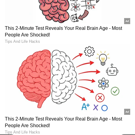
ಸಪ್ತಮಿ ಗೌಡ ಪರ್ಪಲ್ ಬಣ್ಣದ ಲಂಗ ಬ್ಲೌಸ್ ನಲ್ಲಿ ಮಿಂಚಿದರೆ,
ಉತ್ತರೆ ಗೌಡ ಬಿಳಿ ಬಣ್ಣದ ಲಂಗ ಮತ್ತು ಬ್ಲೌಸ್ ಮುದ್ದಾಗಿ
ಕಾಣಿಸಿಕೊಂಡಿದ್ದಾರೆ. ಇವರಿಬ್ಬರ ಫೋಟೊ ಶೂಟನ್ನು
ಸಿಕ್ಕಾಪಟ್ಟೆ ಜನ ಮೆಚ್ಚಿಕೊಂಡಿದ್ದಾರೆ.
LATEST VIDEOS