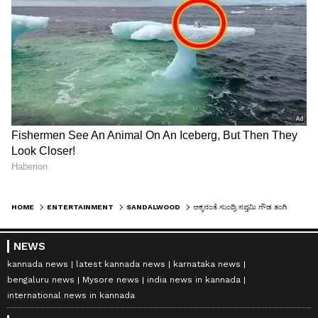
HOME
ENTERTAINMENT
SANDALWOOD
ಅಕ್ಕನಂತೆ ಸುಂದ್ರಿ ಸಪ್ತಮಿ ಗೌಡ ತಂಗಿ ಉತ್ತರೆ ಗೌಡ…ಈಕೆಯೂ ನ್ಯಾಷನಲ್ ಸ್ವಿಮ್ಮರ್
NEWS
kannada news
latest kannada news
karnataka news
bengaluru news
Mysore news
india news in kannada
international news in kannada