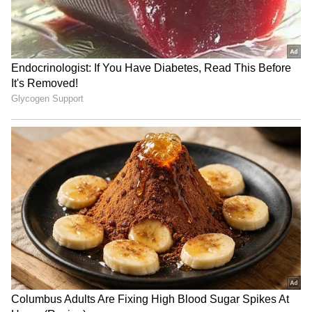
Gowda)ನಟಿಯಾಗೋದಕ್ಕೂ ಮುನ್ನ ನ್ಯಾಷನಲ್ ಲೆವೆಲ್
ಸ್ವಿಮ್ಮರ್ ಕೂಡ ಆಗಿದ್ದರು ಅನ್ನೋದು ಗೊತ್ತೇ ಇದೆ ಅಲ್ವಾ?
ಸಪ್ತಮಿ ಗೌಡ ಸಹೋದರಿ ಕೂಡ ನ್ಯಾಷನಲ್ ಸ್ವಿಮ್ಮರ್
ಆಗಿದ್ದು, ಅಕ್ಕ ಸಪ್ತಮಿಗಿಂತಲೂ ಸುಂದರಿಯಾಗಿದ್ದಾರೆ ಇವರು.