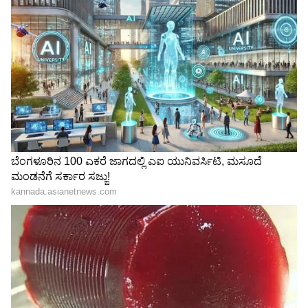
3
6
ತಮ್ಮ ಮುದ್ದಾದ ಲುಕ್ ಮೂಲಕ ಕನ್ನಡಿಗರ ಮನ ಗೆದ್ದ ಯುವ
ನಟಿ ಸಪ್ತಮಿ ಗೌಡ (Sapthami