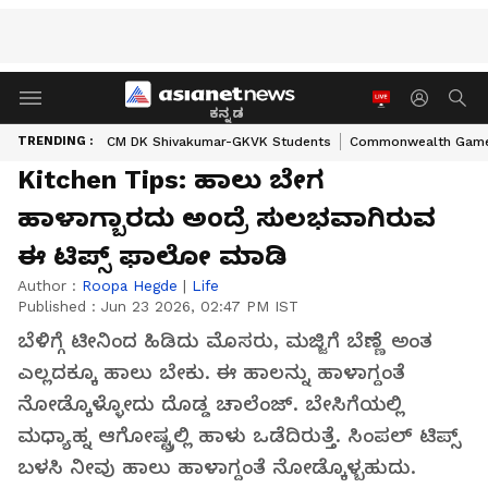
ಕನ್ನಡ
TRENDING :
CM DK Shivakumar-GKVK Students
Commonwealth Game
Kitchen Tips: ಹಾಲು ಬೇಗ
ಹಾಳಾಗ್ಬಾರದು ಅಂದ್ರೆ ಸುಲಭವಾಗಿರುವ
ಈ ಟಿಪ್ಸ್‌ ಫಾಲೋ ಮಾಡಿ
Author :
Roopa Hegde
|
Life
Published :
Jun 23 2026, 02:47 PM IST
ಬೆಳಿಗ್ಗೆ ಟೀನಿಂದ ಹಿಡಿದು ಮೊಸರು, ಮಜ್ಜಿಗೆ ಬೆಣ್ಣೆ ಅಂತ
ಎಲ್ಲದಕ್ಕೂ ಹಾಲು ಬೇಕು. ಈ ಹಾಲನ್ನು ಹಾಳಾಗ್ದಂತೆ
ನೋಡ್ಕೊಳ್ಳೋದು ದೊಡ್ಡ ಚಾಲೆಂಜ್. ಬೇಸಿಗೆಯಲ್ಲಿ
ಮಧ್ಯಾಹ್ನ ಆಗೋಷ್ಟ್ರಲ್ಲಿ ಹಾಳು ಒಡೆದಿರುತ್ತೆ. ಸಿಂಪಲ್ ಟಿಪ್ಸ್
ಬಳಸಿ ನೀವು ಹಾಲು ಹಾಳಾಗ್ದಂತೆ ನೋಡ್ಕೊಳ್ಬಹುದು.