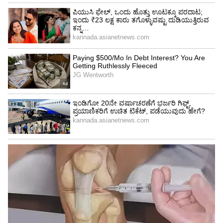
ಇನ್ನೊಂದೆಡೆ ಬೆಂಗಳೂರು ನಗರ, ಬೆಂಗಳೂರು ಗ್ರಾಮಾಂತರ,
ಮೈಸೂರು, ಮಂಡ್ಯ ಸೇರಿದಂತೆ ದಕ್ಷಿಣ ಒಳನಾಡು ಹಾಗೂ
ಬೆಳಗಾವಿ, ಬಾಗಲಕೋಟೆ, ರಾಯಚೂರು ಸೇರಿದಂತೆ ಉತ್ತರ
ಒಳನಾಡಿನ ಹಲವು ಜಿಲ್ಲೆಗಳಿಗೆ ಯೆಲ್ಲೋ ಅಲರ್ಟ್
ಘೋಷಿಸಲಾಗಿದೆ.
5
5
Image Credit :
Gemini AI
ಹವಾಮಾನ ಇಲಾಖೆ ಮನವಿ