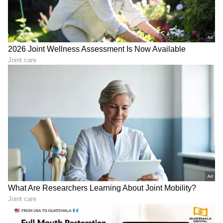
RECOMMENDED STORIES
ರಾಜ್ಯದ ರೈತರ ಸಾಲ ಕೇಂದ್ರವೇ
ದಲಿತ ದೌರ್ಜನ್ಯ ಪ್ರದೇಶದಲ್ಲಿ
ಮನ್ನಾ ಮಾಡಲಿ: ಬಿಜೆಪಿ ನಾಯಕರ
ಶೋಷಣೆ ತಡೆಗೆ DCRE ಪ್ಲ್ಯಾನ್‌!
ವಿರುದ್ಧ ಪ್ರಿಯಾಂಕ್ ಖರ್ಗೆ ಕಿಡಿ
ಏನಿದು ಗಸ್ತು-ಸೂಕ್ಷ್ಮ ವಲಯ?