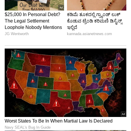
ABOUT THE AUTHOR
Govindaraj S
GS
ಏಷ್ಯಾನೆಟ್ ಸುವರ್ಣ ಡಿಜಿಟಲ್ ಕನ್ನಡ ವಿಭಾಗದಲ್ಲಿ ಉಪ ಸಂಪಾದಕ.
ಕಳೆದ 8 ವರ್ಷಗಳಿಂದ ಮಾಧ್ಯಮ ಪ್ರಪಂಚದಲ್ಲಿದ್ದೇನೆ. ಹುಟ್ಟಿ
ಬೆಳೆದಿದ್ದು ಬೆಂಗಳೂರಿನಲ್ಲಿ. ಸ್ನಾತಕೋತ್ತರ ಪದವಿಯನ್ನು ಬೆಂಗಳೂರು
ವಿಶ್ವವಿದ್ಯಾಲಯದಿಂದ ಪಡೆದಿದ್ದೇನೆ. ದೂರದರ್ಶನದಲ್ಲಿ ಇಂಟರ್ನ್‌ಶಿಪ್
ಮಳೆ
ನಿರ್ವಹಣೆ. ಪ್ರಜಾವಾಣಿ ಮತ್ತು ಉದಯವಾಣಿ ಡಿಜಿಟಲ್ ವಿಭಾಗದಲ್ಲಿ
ಮಾನ್ಸೂನ್
ಬೆಂಗಳೂರು
ಸುದ್ದಿ
ಬರಹಗಾರ ಹಾಗೂ ಕಂಟೆಂಟ್ ಡೆವಲಪರ್ ಆಗಿ ಕೆಲಸ ಮಾಡಿದ್ದೇನೆ.