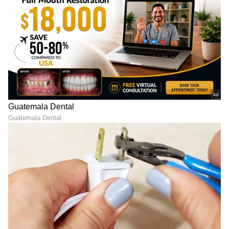
ಇಂದಿನಿಂದ 3 ದಿನ ಬೆಳಗಾವಿಯಲ್ಲಿ
ರಾಜ್ಯದ ಡ್ಯಾಂಗಳಲ್ಲಿ ನೀರು
ಆರ್‌ಎಸ್‌ಎಸ್‌ ಪ್ರಚಾರಕರ ಸಭೆ,
ಸಂಗ್ರಹ 5 ದಿನದಲ್ಲೇ ಡಬಲ್!
ಯಾರಾರು ಆಗಮಿಸಲಿದ್ದಾರೆ?
ಇಂದು ಜಲಾಶಯಗಳ ನೀರಿನ
ಸಭೆಯ ಚರ್ಚೆಗಳೇನು?
ಮಟ್ಟ ಎಷ್ಟು?
LATEST VIDEOS
"ರಾಜಕೀಯ ಬೇಡ, ಸಿನಿಮಾನೇ ಪ್ರಾಣ":
ಕನಕೋತ್ಸವದಲ್ಲಿ ರಿಷಬ್ ಶೆಟ್ಟಿ | Rishab
Shetty speech | Suvarna News
ಶೇ.50 ರಿಂದ ಶೇ.18 ಕ್ಕೆ TAX ಇಳಿಕೆ: ಮೋದಿ-
ಟ್ರಂಪ್ ಐತಿಹಾಸಿಕ ಒಪ್ಪಂದ | India US
Trade Deal | Party Rounds