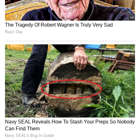
4
5
Image Credit :
AI
ಯೆಲ್ಲೋ ಅಲರ್ಟ್ ಘೋಷಣೆ