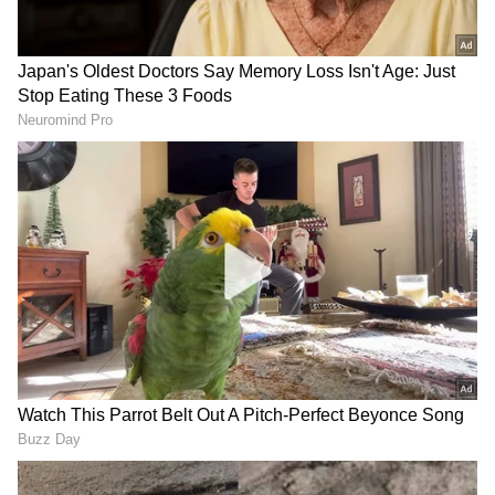
Related Articles
Monsoon: ರಾಜ್ಯದ 11 ಜಿಲ್ಲೆಯಲ್ಲಿ ಮುಂಗಾರು ಅಬ್ಬರದ
ಮಳೆ; ಜನಜೀವನ ಸಂಪೂರ್ಣ ಅಸ್ತವ್ಯಸ್ತ
ಜೂ.10ರಿಂದ ಜು. 9ರವರೆಗೆ ಕೊಡಗಿನಲ್ಲಿ ಭಾರಿ ವಾಹನ
ಸಂಚಾರ ನಿಷೇಧ; ಮಳೆ ಮುಂಜಾಗ್ರತೆ
3
5