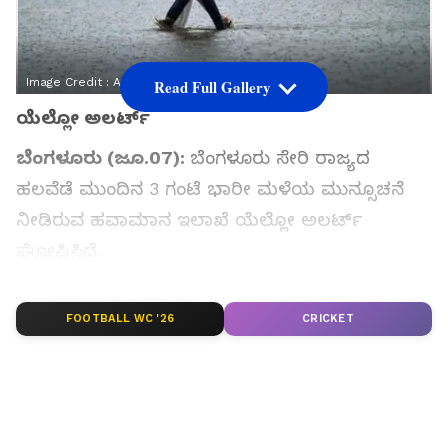
Image Credit :
Asianet News
Read Full Gallery
ಯೆಲ್ಲೋ ಅಲರ್ಟ್
ಬೆಂಗಳೂರು (ಜೂ.07):
ಬೆಂಗಳೂರು ಸೇರಿ ರಾಜ್ಯದ
ಹಲವೆಡೆ ಮುಂದಿನ 3 ಗಂಟೆ ಭಾರೀ ಮಳೆಯ ಮುನ್ಸೂಚನೆ
ನೀಡಿರುವ ಹವಾಮಾನ ಇಲಾಖೆ ಯೆಲ್ಲೋ ಅಲರ್ಟ್
ಘೋಷಿಸಿದೆ.
ಸಮಗ್ರ ಸುದ್ದಿ ಮೂಲವನ್ನಾಗಿ asianet suvarna news ಅನ್ನು
FOOTBALL WC '26
CRICKET
ಆಯ್ಕೆ ಮಾಡಿಕೊಳ್ಳಿ