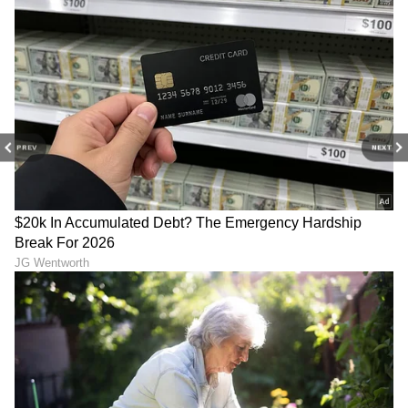
ಮನರಂಜನೆ ಸುದ್ದಿಗಳ ಬಗ್ಗೆ ತುಂಬಾ ಆಸಕ್ತಿ. ಸಿನಿಮಾ ವೀಕ್ಷಿಸುವುದು,
ಸಂಗೀತ ಕೇಳುವುದು ಮತ್ತು ಕ್ರೀಡೆ ನೆಚ್ಚಿನ ಹವ್ಯಾಸಗಳು.
PREV
NEXT
DOWNLOAD APP