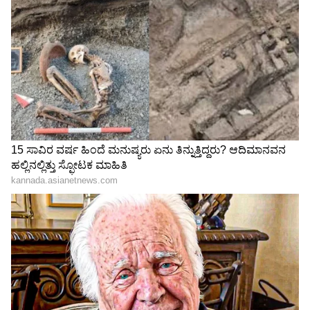
Image Credit :
Asianet News
ಮಳೆಯ ಅಬ್ಬರ ಹೆಚ್ಚಾಗುವ ನಿರೀಕ್ಷೆ
ರಾಜ್ಯದ ಕರಾವಳಿ ಭಾಗಗಳಲ್ಲಿ ಮಳೆಯ ಅಬ್ಬರ ಹೆಚ್ಚಾಗುವ
ನಿರೀಕ್ಷೆಯಿದ್ದು, ಉಡುಪಿ, ಉತ್ತರ ಕನ್ನಡ ಹಾಗೂ ದಕ್ಷಿಣ ಕನ್ನಡ
ಜಿಲ್ಲೆಗಳಿಗೆ ಆರೆಂಜ್ ಅಲರ್ಟ್ ಜಾರಿಯಲ್ಲಿದೆ. ಕರಾವಳಿ
ಪ್ರದೇಶದ ಜನರು ಅಗತ್ಯ ಮುನ್ನೆಚ್ಚರಿಕೆ ವಹಿಸುವಂತೆ
ಸೂಚಿಸಲಾಗಿದೆ.