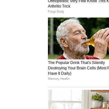
ರೇಣುಕಾಸ್ವಾಮಿ ಕೇಸ್: ದರ
ಗ್ಯಾಂಗ್‌ನ ಐವರು ಆರೋಪ
ಜಾಮೀನು ರದ್ದು ಅರ್ಜಿ
ವಜಾಗೊಳಿಸಿದ ಹೈಕೋರ್ಟ
3
6