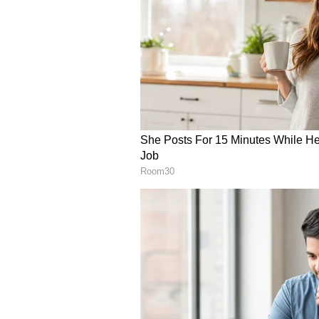
Image Credit :
Asianet News
ಅಶ್ಲೀಲ ಸಂದೇಶವೇ ಸಾವಿಗೆ ಮುನ್ನುಡಿ:
ಕೊಲೆಯಾದ ಬಸವನಗೌಡನಿಗೆ ದೂರದ ಸಂಬಂಧದಲ
ಸುಮಾರು ಎರಡು ವರ್ಷಗಳ ಹಿಂದೆ ಮದುವೆಯೊ
ನಡೆದಿತ್ತು. ಆದರೆ, ಬಸವನಗೌಡ ಇದನ್ನು ತಪ್ಪ