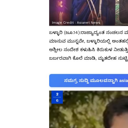
Image Credit :
Asianet News
ಬಳ್ಳಾರಿ (ಜೂ.14):ರಾಜ್ಯಾದ್ಯಂತ ಸಂಚಲನ ಮ
ಮಾಸುವ ಮುನ್ನವೇ, ಬಳ್ಳಾರಿಯಲ್ಲಿ ಅಂತಹದ್ದ
ಅಶ್ಲೀಲ ಸಂದೇಶ ಕಳುಹಿಸಿ ಕಿರುಕುಳ ನೀಡುತ್
ಬರ್ಬರವಾಗಿ ಕೊಲೆ ಮಾಡಿ, ಮೃತದೇಹ ಸುಟ್ಟಿ
ಸಮಗ್ರ ಸುದ್ದಿ ಮೂಲವನ್ನಾಗಿ asi
2
6