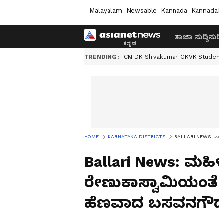
Malayalam
Newsable
Kannada
Kannada
ತಾಜಾ ಸುದ್ದಿ
ಸುದ್
TRENDING :
CM DK Shivakumar-GKVK Studen
HOME
KARNATAKA DISTRICTS
BALLARI NEWS: ಮಹಿಳ
Ballari News: ಮಹಿ
ರೇಣುಕಾಸ್ವಾಮಿಯಂತೆ ಕ
ಹೆಣವಾದ ಬಸವನಗೌ