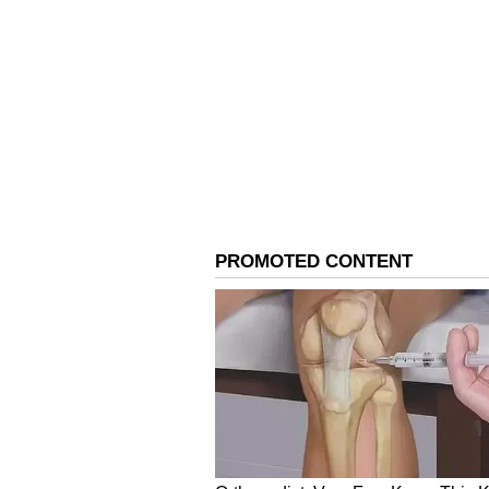
Image Credit :
Asianet News
ಘಟನೆಯ ಹಿನ್ನೆಲೆ:
ಖಾಸಗಿ ಲ್ಯಾಬ್ ಒಂದರಲ್ಲಿ ಕೆಲಸ ಮಾಡುತ
ನಾಪತ್ತೆಯಾಗಿದ್ದನು. ಮರುದಿನ ಬೆಳಿಗ್ಗೆ ಎ
ಅರ್ಧ ಸುಟ್ಟ ಸ್ಥಿತಿಯಲ್ಲಿ ಪತ್ತೆಯಾಗಿತ್ತ
ಕೈಗೆತ್ತಿಕೊಂಡಾಗ ಆಘಾತಕಾರಿ ಸತ್ಯಗಳು ಹೊರಬ
Related Articles