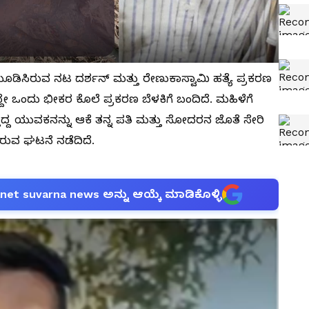
ೂಡಿಸಿರುವ ನಟ ದರ್ಶನ್ ಮತ್ತು ರೇಣುಕಾಸ್ವಾಮಿ ಹತ್ಯೆ ಪ್ರಕರಣ
ೇ ಒಂದು ಭೀಕರ ಕೊಲೆ ಪ್ರಕರಣ ಬೆಳಕಿಗೆ ಬಂದಿದೆ. ಮಹಿಳೆಗೆ
ತಿದ್ದ ಯುವಕನನ್ನು ಆಕೆ ತನ್ನ ಪತಿ ಮತ್ತು ಸೋದರನ ಜೊತೆ ಸೇರಿ
ರುವ ಘಟನೆ ನಡೆದಿದೆ.
anet suvarna news ಅನ್ನು ಆಯ್ಕೆ ಮಾಡಿಕೊಳ್ಳಿ