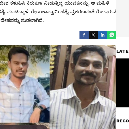
ಂದೇಶ ಕಳುಹಿಸಿ ಕಿರುಕುಳ ನೀಡುತ್ತಿದ್ದ ಯುವಕನನ್ನು, ಆ ಮಹಿಳೆ
್ಯೆ ಮಾಡಿದ್ದಾಳೆ. ರೇಣುಕಾಸ್ವಾಮಿ ಹತ್ಯೆ ಪ್ರಕರಣದಂತೆಯೇ ಇರುವ
ದೇಹವನ್ನು ಸುಡಲಾಗಿದೆ.
LATE
RECO