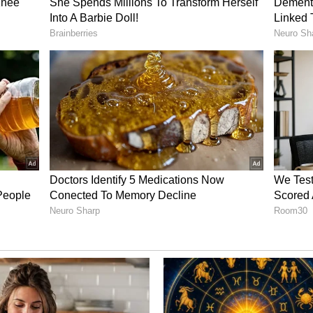
್ಶನ್
ವ್ಯಾಯಾಮಕ್ಕೂ ಮುನ್ನ ಪ್ರಜ್ಞೆ ತಪ್ಪಿಸಿ
ಿಗಳ
ಮಹಿಳೆಯರ ಅಶ್ಲೀಲ ವಿಡಿಯೋ
ಚಿತ್ರೀಕರಿಸುತ್ತಿದ್ದ ಜಿಮ್ ಟ್ರೈನರ್ಸ್
್
ಬಂಧನ