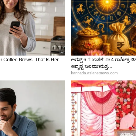
್ಲಿ ಅತ್ತಿಗೆಯಾಗುವ ಶ್ವೇತಾ ಎಂಬಾಕೆಯ ಪರಿಚಯವಿತ್ತು.
ಂದರಲ್ಲಿ ಪರಿಚಯವಾಗಿದ್ದ ಇವರಿಬ್ಬರ ನಡುವೆ ಮಾತುಕತೆ
ಾಗಿ ಬಳಸಿಕೊಂಡಿದ್ದನು.