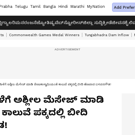
Prabha
Telugu
Tamil
Bangla
Hindi
Marathi
MyNation
Add Prefer
ದಿ
ಗ್ಯಾಲರಿ
ಮನರಂಜನೆ
ಜ್ಯೋತಿಷ್ಯ
ವೆಬ್‌ಸ್ಟೋರೀಸ್
ಜಿಲ್ಲಾ ಸುದ್ದಿ
ಕ್ರೀಡೆ
ಜೀವನಶೈಲಿ
ವ
ts
Commonwealth Games Medal Winners
Tungabhadra Dam Inflow
ೆಗೆ ಅಶ್ಲೀಲ ಮೆಸೇಜ್ ಮಾಡಿ ರೇಣುಕಾಸ್ವಾಮಿಯಂತೆ ಕಾಲುವೆ ಪಕ್ಕದಲ್ಲಿ ಬೀದಿ ಹೆಣವಾದ ಬಸವನಗೌಡ!
ಳೆಗೆ ಅಶ್ಲೀಲ ಮೆಸೇಜ್ ಮಾಡಿ
ಾಲುವೆ ಪಕ್ಕದಲ್ಲಿ ಬೀದಿ
ಡ!