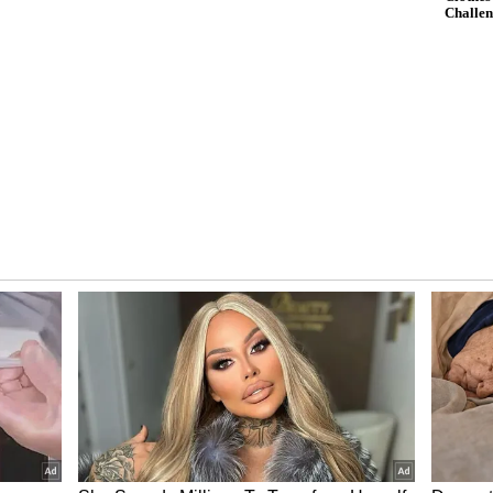
್ತಿದ್ದ ಪಾಟೀಲ್ ಬಸವನಗೌಡ (26) ಎಂಬ ಯುವಕ ಜೂನ್ 7ರಂದು
ಲ್‌ಎಲ್‌ಸಿ (LLC) ಕಾಲುವೆಯ ನಿರ್ಜನ ಪ್ರದೇಶದಲ್ಲಿ ಈತನ ಮೃತದೇಹ
ು. ಪ್ರಕರಣ ದಾಖಲಿಸಿಕೊಂಡ ಮೋಕಾ ಠಾಣೆಯ ಪೊಲೀಸರು ತನಿಖೆ
ಿದ್ದಿವೆ.