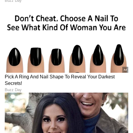
DOWNLOAD APP
RECOMMENDED STORIES
ಟಿಂಡರ್‍‌ನಲ್ಲಿ ಸ್ನೇಹ,
ಬೆಂಗಳೂರು-ಮೆಜೆಸ್ಟಿಕ್ ಬಳಿ ಯಶ್
ಬೆಡ್‌ರೂಮ್‌ನಲ್ಲಿ ವಿಡಿಯೋ.. 6
ಹವಾ; ರಾಕಿಂಗ್ ಸ್ಟಾರ್ ನೋಡಲು
ಕೋಟಿ ರೂಪಾಯಿ ಲೂಟಿ ಹೊಡೆದ
ನೂರಾರು ಜನ ಫ್ಯಾನ್ಸ್ ಆಗಮನ!
ಕಿಲಾಡಿ ಲೇಡಿ