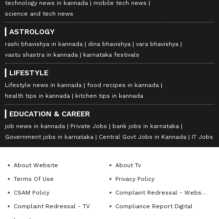
technology news in kannada
mobile tech news
science and tech news
ASTROLOGY
rashi bhavishya in kannada
dina bhavishya
vara bhavishya
vastu shastra in kannada
karnataka festivals
LIFESTYLE
Lifestyle news in kannada
food recipes in kannada
health tips in kannada
kitchen tips in kannada
EDUCATION & CAREER
job news in kannada
Private Jobs
bank jobs in karnataka
Government jobs in karnataka
Central Govt Jobs in Kannada
IT Jobs
About Website
About Tv
Terms Of Use
Privacy Policy
CSAM Policy
Complaint Redressal - Website
Complaint Redressal - TV
Compliance Report Digital