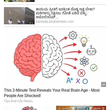
ಭಕ್ತರ ದಂಡು:
ಜೂನ್ ತಿಂಗಳಲ್ಲಿ ಶಾಲಾ-ಕಾಲೇಜುಗಳ ರಜೆ
ಹಾಗೂ ವಾರಾಂತ್ಯದ ರಜೆಗಳ ಹಿನ್ನೆಲೆಯಲ್ಲಿ ಲಕ್ಷಾಂತರ ಭಕ್ತರು
ತಿರುಮಲಕ್ಕೆ ಭೇಟಿ ನೀಡಿದ್ದಾರೆ.
ದರ್ಶನದ ಅವಧಿ:
ಭಕ್ತರಿಗೆ ಸುಲಭವಾಗಿ ದರ್ಶನ ಸಿಗುವಂತೆ
ಟಿಟಿಡಿ ಮಾಡಿದ ವಿಶೇಷ ವ್ಯವಸ್ಥೆಗಳು ಹೆಚ್ಚು ಜನರು
ದೇವಸ್ಥಾನಕ್ಕೆ ಬರಲು ಕಾರಣವಾಯಿತು.
ಹೆಚ್ಚಿದ ಬೇಡಿಕೆ: ತಿ
ರುಮಲಕ್ಕೆ ಬಂದ ಪ್ರತಿಯೊಬ್ಬ ಭಕ್ತನೂ
ಸರಾಸರಿ 3 ರಿಂದ 5 ಲಡ್ಡುಗಳನ್ನು ಖರೀದಿಸುವುದರಿಂದ
ಮಾರಾಟದ ಸಂಖ್ಯೆ ಕೋಟಿ ದಾಟಿದೆ.
5
6