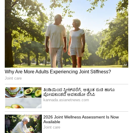
4
6
Image Credit :
Asianet News
ದಾಖಲೆಗೆ ಕಾರಣವೇನು? (Why the Surge?):