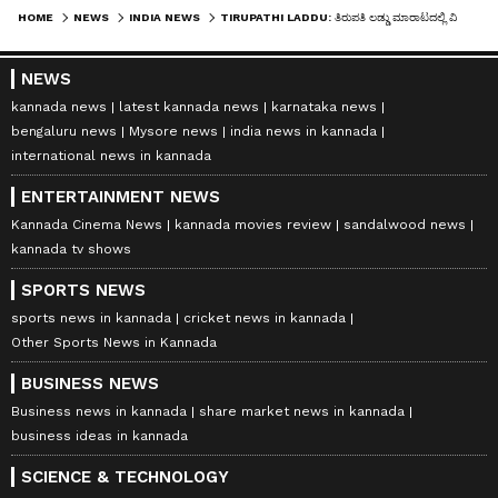
HOME
NEWS
INDIA NEWS
TIRUPATHI LADDU: ತಿರುಪತಿ ಲಡ್ಡು ಮಾರಾಟದಲ್ಲಿ ವಿಶ್ವದಾಖಲೆ: ಒಂದೇ ತಿಂಗಳಲ್ಲಿ 1.26 ಕೋಟಿ ಲಡ್ಡು ಸೇಲ್!
NEWS
kannada news
latest kannada news
karnataka news
bengaluru news
Mysore news
india news in kannada
international news in kannada
ENTERTAINMENT NEWS
Kannada Cinema News
kannada movies review
sandalwood news
kannada tv shows
SPORTS NEWS
sports news in kannada
cricket news in kannada
Other Sports News in Kannada
BUSINESS NEWS
Business news in kannada
share market news in kannada
business ideas in kannada
SCIENCE & TECHNOLOGY