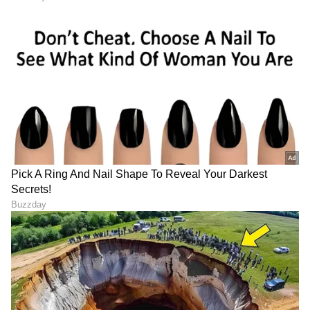
ABOUT THE AUTHOR
Sathish Kumar KH
SK
ವಿಜಯನಗರ ಜಿಲ್ಲೆ ಕಂದಗಲ್‌ಪುರ ಗ್ರಾಮದವನು ಮೂಲತಃ ಶಿಕ್ಷಕ.
ಆದರೆ, ಆಕರ್ಷಿಸಿದ್ದು ಪತ್ರಿಕೋದ್ಯಮ. ಎಂಟು ವರ್ಷಗಳಿಂದ
ಪ್ರಜಾವಾಣಿ, ವಿಜಯವಾಣಿ ನಂತರ ಇದೀಗ ಏಷ್ಯಾನೆಟ್ ಕನ್ನಡದಲ್ಲಿ
ಕಾರ್ಯನಿರ್ವಹಿಸುತ್ತಿದ್ದೇನೆ. ಕರ್ನಾಟಕ ರಾಜಕಾರಣ ನೆಚ್ಚಿನ ಕ್ಷೇತ್ರ.
ತಿರುಮಲ ತಿರುಪತಿ ದೇವಸ್ಥಾನಂ
ಡಿಜಿಟಲ್ ಮಾಧ್ಯಮಕ್ಕನುಗುಣವಾಗಿ ಶಿಕ್ಷಣ, ಆರೋಗ್ಯ, ಸಿನಿಮಾ
ತಿರುಪತಿ
ಭಾರತ ಸುದ್ದಿ
ವ್ಯಾಪಾರ ಸುದ್ದಿ
ಸುದ್ದಿಗಳನ್ನೂ ಬರೆಯುತ್ತೇನೆ. ಕ್ರಿಕೆಟ್, ಕೃಷಿ ಇಷ್ಟ. ಓದು ನೆಚ್ಚಿನ
ಹವ್ಯಾಸ.
ಕರ್ನಾಟಕ, ಭಾರತ (
India News
) ಮತ್ತು ಜಗತ್ತಿನ
ಕ್ಷಣಕ್ಷಣದ ಕನ್ನಡ ಸುದ್ದಿ (
Kannada News
)
ಅಪ್ಡೇಟ್‌ಗಳಿಗಾಗಿ ಏಷ್ಯಾನೆಟ್ ಸುವರ್ಣ ನ್ಯೂಸ್‌ ಫಾಲೋ
ಮಾಡಿ. ಬ್ರೇಕಿಂಗ್ ಸುದ್ದಿ (
Latest Kannada News
),