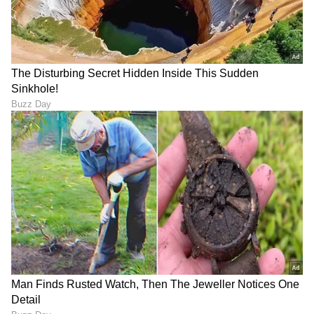
ವಿಶೇಷ ವರದಿಗಳು ಮತ್ತು ನೇರ ಪ್ರಸಾರಗಳೊಂದಿಗೆ
(
kannada news live
) ಸಂಪೂರ್ಣ ಮಾಹಿತಿ ಒಂದೇ
ಕ್ಲಿಕ್‌ನಲ್ಲಿ ಲಭ್ಯ. ಏಷ್ಯಾನೆಟ್ ಸುವರ್ಣ ನ್ಯೂಸ್ ಅಧಿಕೃತ
ಆ್ಯಪ್ ಡೌನ್‌ಲೋಡ್ ಮಾಡಿ ಹಾಗು ಎಲ್ಲಾ ಅಪ್‌ಡೇಟ್
ಗಳನ್ನು ಪಡೆಯಿರಿ