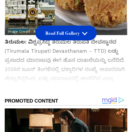
Image Credit :
Asianet News
Read Full Gallery
ತಿರುಮಲ: ವಿ
ಶ್ವಪ್ರಸಿದ್ಧ ತಿರುಮಲ ತಿರುಪತಿ ದೇವಸ್ಥಾನದ
(Tirumala Tirupati Devasthanam - TTD) ಲಡ್ಡು
ಪ್ರಸಾದದ ಮಾರಾಟವು ಈಗ ಹೊಸ ದಾಖಲೆಯನ್ನು ಬರೆದಿದೆ.
2026ರ ಜೂನ್ ತಿಂಗಳಿನಲ್ಲಿ ಭಕ್ತಾದಿಗಳ ಸಂಖ್ಯೆ ಅಪಾರವಾಗಿ
ಹೆಚ್ಚಾಗಿದ್ದರಿಂದ, ಲಡ್ಡು ಮಾರಾಟದಲ್ಲಿ ಈವರೆಗಿನ ಎಲ್ಲಾ
ದಾಖಲೆಗಳು ಮುರಿದುಬಿದ್ದಿವೆ (All-time Record).
ಸಮಗ್ರ ಸುದ್ದಿ ಮೂಲವನ್ನಾಗಿ asianet suvarna news ಅನ್ನು
ಆಯ್ಕೆ ಮಾಡಿಕೊಳ್ಳಿ