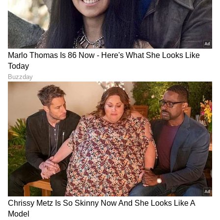
ಮಧ್ಯಾಹ್ನ 30 ನಿಮಿಷ ನಿದ್ದೆ ಬೇಕು,
ಪೊಲೀಸರಿಗೇ ಚಾಲೆಂಜ್ ಹಾಕಿದ
ಸಂದರ್ಶನದಲ್ಲಿ Gen-Z ಬೇಡಿಕೆ
ಭೂಪ​: 25 ಬಾಂಗ್ಲಾದವರ
ಕೇಳಿ ಕಂಪನಿ ಸಿಇಒ ಮಾಡಿದ್ದೇನು?
ಕಳಿಸಿದ್ದೇನೆ, ಪತ್ತೆ ಹಚ್ಚಿ ಎಂದು
ವಿಡಿಯೋ- ಬಳಿಕ ಏನಾಯ್ತು
LATEST VIDEOS
"ರಾಜಕೀಯ ಬೇಡ, ಸಿನಿಮಾನೇ ಪ್ರಾಣ":
ಕನಕೋತ್ಸವದಲ್ಲಿ ರಿಷಬ್ ಶೆಟ್ಟಿ | Rishab
Shetty speech | Suvarna News
ಶೇ.50 ರಿಂದ ಶೇ.18 ಕ್ಕೆ TAX ಇಳಿಕೆ: ಮೋದಿ-
ಟ್ರಂಪ್ ಐತಿಹಾಸಿಕ ಒಪ್ಪಂದ | India US
Trade Deal | Party Rounds