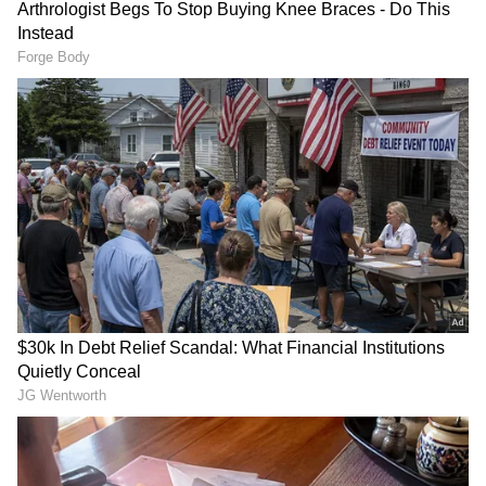
Image Credit :
Our Own
ಜೂನ್ ತಿಂಗಳ ಮಾರಾಟದ ಅಂಕಿಅಂಶ:
ಟಿಟಿಡಿ ಬಿಡುಗಡೆ ಮಾಡಿರುವ ಅಂಕಿಅಂಶಗಳ ಪ್ರಕಾರ, ಕಳೆದ
ಜೂನ್ ತಿಂಗಳೊಂದರಲ್ಲೇ ಒಟ್ಟು 1,26,81,805 (ಒಂದು ಕೋಟಿ
ಇಪ್ಪತ್ತಾರು ಲಕ್ಷ ಎಂಬತ್ತೊಂದು ಸಾವಿರ ಎಂಟುನೂರ ಐದು)
ಲಡ್ಡುಗಳು ಮಾರಾಟವಾಗಿವೆ. ಇದು ತಿರುಮಲ ದೇವಸ್ಥಾನದ
ಇತಿಹಾಸದಲ್ಲೇ ಒಂದು ತಿಂಗಳ ಅವಧಿಯಲ್ಲಿ ಮಾರಾಟವಾದ
ಗರಿಷ್ಠ ಸಂಖ್ಯೆಯ ಲಡ್ಡುಗಳಾಗಿವೆ. ಪ್ರತಿ ವರ್ಷ ಬೇಸಿಗೆ ರಜೆ
(Summer Vacation) ಮತ್ತು ವಿಶೇಷ ಹಬ್ಬಗಳ
ಕಾರಣದಿಂದ ಭಕ್ತರ ಸಂಖ್ಯೆ ಹೆಚ್ಚಿರುತ್ತದೆಯಾದರೂ, ಈ ಬಾರಿ
ಜೂನ್‌ನಲ್ಲಿ ದಾಖಲೆ ಮಟ್ಟದ ಭಕ್ತರು ಶ್ರೀವಾರಿ ದರ್ಶನ
ಪಡೆದಿದ್ದಾರೆ.