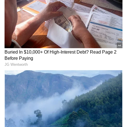
Related Articles
Tirupati laddu: ತಿರುಪತಿ ವೆಂಕಟೇಶ್ವರ ದೇಗುಲ ಮೇ
ತಿಂಗಳಲ್ಲಿ 1.2 ಕೋಟಿ ಲಡ್ಡು ದಾಖಲೆ ಮಾರಾಟ!
ತಿರುಪತಿಯ ಸಾಮಾನ್ಯ ಭಕ್ತರಿಗೆ ಭರ್ಜರಿ ಗುಡ್ ನ್ಯೂಸ್
ನೀಡಿದ ಟಿಟಿಡಿ
3
6