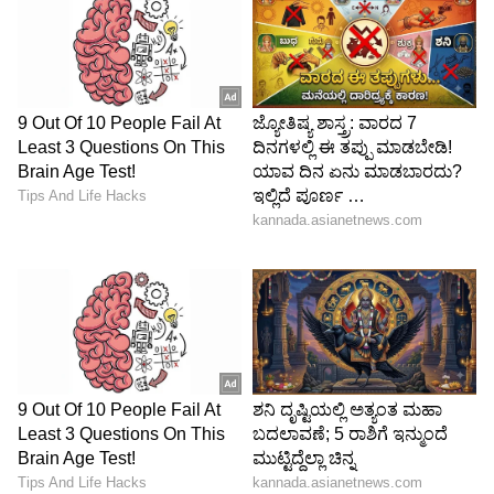
Image Credit :
National Geographic/Youtube
ಲಡ್ಡು ಇತಿಹಾಸದ ಮೈಲಿಗಲ್ಲು:
ತಿರುಪತಿ ಲಡ್ಡು (Srivari Laddu) ಕೇವಲ ಪ್ರಸಾದವಲ್ಲ, ಅದು
ಕೋಟ್ಯಂತರ ಜನರ ಭಾವನೆ. ಸುಮಾರು 300 ವರ್ಷಗಳಿಗೂ
ಹೆಚ್ಚು ಇತಿಹಾಸವಿರುವ ಈ ಲಡ್ಡಿಗೆ ಜಿಐ ಟ್ಯಾಗ್ (GI Tag)
ಕೂಡ ಸಿಕ್ಕಿದೆ. ಈ ಲಡ್ಡು ತಯಾರಿಸಲು ಬಳಸುವ ಶುದ್ಧ ತುಪ್ಪ,
ಏಲಕ್ಕಿ, ಬಾದಾಮಿ ಮತ್ತು ದ್ರಾಕ್ಷಿಗಳ ಗುಣಮಟ್ಟವೇ ಇದರ
ರುಚಿಗೆ ಕಾರಣ. ದಿನವೊಂದಕ್ಕೆ ಲಕ್ಷಾಂತರ ಲಡ್ಡುಗಳನ್ನು
ತಯಾರಿಸುವ ಅತ್ಯಾಧುನಿಕ 'ಲಡ್ಡು ಪೋತು' (Kitchen)
ವ್ಯವಸ್ಥೆಯನ್ನು ಟಿಟಿಡಿ ಹೊಂದಿದೆ.