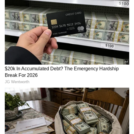
Image Credit :
Asianet News
ತಿರುಪತಿ, ಶಿರಡಿ ಸಾಯಿಬಾಬ ಮಂದಿರ ದೇಣಿಗೆ ಹಣ ಹೇಗೆ
ಲೆಕ್ಕ ಹಾಕಲಾಗುತ್ತೆ?
ಹೌದು. ದೇಶದ ಯಾವುದೇ ಪ್ರಮುಖ ಧಾರ್ಮಿಕ ಸ್ಥಳದಲ್ಲಿ
ನಿರ್ವಹಣೆಯಲ್ಲಿನ ಲೋಪಗಳು ಕಂಡುಬಂದಾಗ, ಇತರ
ಶ್ರೀಮಂತ ದೇವಾಲಯಗಳು ಮತ್ತು ಅವುಗಳ ವ್ಯವಸ್ಥೆಗಳ ಬಗ್ಗೆ
ಚರ್ಚೆಗಳು ಪ್ರಾರಂಭವಾಗುತ್ತವೆ. ಪ್ರತಿ ವರ್ಷ, ಲಕ್ಷಾಂತರ
ಭಕ್ತರು ತಿರುಪತಿಯ ವೆಂಕಟೇಶ್ವರ ದೇವಸ್ಥಾನ ಮತ್ತು ಶಿರಡಿಯ
ಸಾಯಿಬಾಬಾ ದೇವಸ್ಥಾನಕ್ಕೆ ಕೋಟ್ಯಂತರ ರೂಪಾಯಿ ನಗದು,
ಚಿನ್ನ ಮತ್ತು ಬೆಳ್ಳಿಯನ್ನು ದಾನ ಮಾಡುತ್ತಾರೆ. ದೇವಾಲಯದ