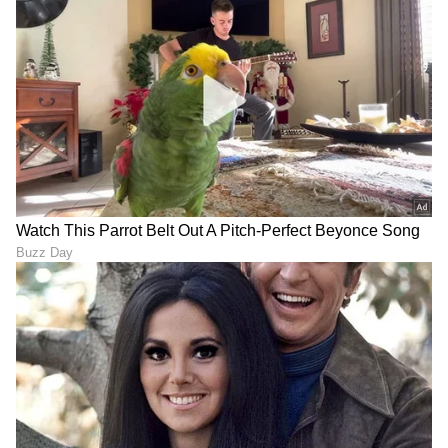
RECOMMENDED STORIES
Snake's Revenge: ಬೆಳಿಗ್ಗೆ ಮರಿ
ದೆವ್ವಗಳಿಗೂ ಶಿಕ್ಷೆ ನೀಡಲು ಇದೆ
ಹಾವು ಸಾಯ್ಸಿದ್ದ ಬಾಲಕನ ಮೇಲೆ
ದೇಗುಲ.. ಪ್ರೇತಾತ್ಮಗಳಿಗೆ ಮುಕ್ತಿ
ರಾತ್ರಿ ನಾಗನ ದಾಳಿ ! ಹಾವು ಕಚ್ಚೇ
ಕಲ್ಪಿಸುವ ಇಲ್ಲಿನ ನಿಯಮಗಳೇ
ಸತ್ತಿದ್ದ ತಂದೆ
ವಿಚಿತ್ರ