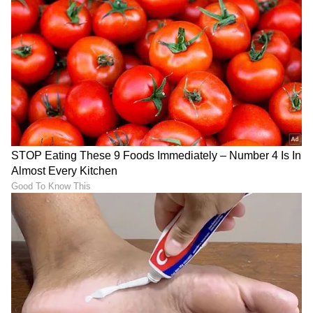
ಕರ್ನಾಟಕ, ಭಾರತ (
India News
) ಮತ್ತು ಜಗತ್ತಿನ
ಕ್ಷಣಕ್ಷಣದ ಕನ್ನಡ ಸುದ್ದಿ (
Kannada News
)
ಅಪ್ಡೇಟ್‌ಗಳಿಗಾಗಿ ಏಷ್ಯಾನೆಟ್ ಸುವರ್ಣ ನ್ಯೂಸ್‌ ಫಾಲೋ
ಮಾಡಿ. ಬ್ರೇಕಿಂಗ್ ಸುದ್ದಿ (
Latest Kannada News
),
ವಿಶೇಷ ವರದಿಗಳು ಮತ್ತು ನೇರ ಪ್ರಸಾರಗಳೊಂದಿಗೆ
(
kannada news live
) ಸಂಪೂರ್ಣ ಮಾಹಿತಿ ಒಂದೇ
ಕ್ಲಿಕ್‌ನಲ್ಲಿ ಲಭ್ಯ. ಏಷ್ಯಾನೆಟ್ ಸುವರ್ಣ ನ್ಯೂಸ್ ಅಧಿಕೃತ
ಆ್ಯಪ್ ಡೌನ್‌ಲೋಡ್ ಮಾಡಿ ಹಾಗು ಎಲ್ಲಾ ಅಪ್‌ಡೇಟ್
ಗಳನ್ನು ಪಡೆಯಿರಿ
ABOUT THE AUTHOR
Ravi Janekal
RJ
ಪ್ರಸ್ತುತ, ಏಷಿಯಾನೆಟ್ ಸುವರ್ಣನ್ಯೂಸ್‌ನಲ್ಲಿ ಉಪ ಸಂಪಾದಕ.
ಪತ್ರಿಕೋದ್ಯಮದಲ್ಲಿ 8 ವರ್ಷಗಳ ಅನುಭವ. ವಾರ್ತಾ ಮತ್ತು
ಸಾರ್ವಜನಿಕ ಸಂಪರ್ಕ ಇಲಾಖೆಯಲ್ಲಿ ನ್ಯೂಸ್ ಮಾನಿಟರಿಂಗ್ ಆಗಿ
ಹಲವು ವರ್ಷಗಳ ಸೇವೆ, ಕೊರೊನಾ ವಾರಿಯರ್ಸ್ ಅವಾರ್ಡ್,
ತಿರುಪತಿ
ಮೂಲತಃ ರಾಯಚೂರು ಜಿಲ್ಲೆಯ ಜಾನೇಕಲ್ ಗ್ರಾಮದವರಾದ ಇವರು
ದಾನ
ಅಯೋಧ್ಯೆ
ರಾಮ ಮಂದಿರ