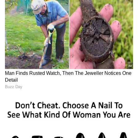
ಪಾರದರ್ಶಕ ಮತ್ತು ಸುರಕ್ಷಿತವಾಗಿದೆ. ದೇವಾಲಯದ
ಆವರಣದಲ್ಲಿರುವ ಎಲ್ಲಾ ದೇಣಿಗೆ ಪೆಟ್ಟಿಗೆಗಳನ್ನು ಮುಚ್ಚಿ ಹೆಚ್ಚು
ಸುರಕ್ಷಿತ, ಸಿಸಿಟಿವಿ-ಸಜ್ಜಿತ, ಮೀಸಲಾದ ಕೋಣೆಗೆ
ತರಲಾಗುತ್ತದೆ. ಅಲ್ಲಿಯೂ ಕೂಡ ದೇಣಿಗೆ ಪೆಟ್ಟಿಗೆಗಳನ್ನು
ತೆರೆಯುವುದು, ದೇಣಿಗೆ ಹಣ, ಕಾಣಿಕೆಗಳನ್ನ ಎಣಿಸುವುದು ಒಬ್ಬ
ವ್ಯಕ್ತಿಯ ಏಕೈಕ ಜವಾಬ್ದಾರಿಯಲ್ಲ. ಪ್ರತಿ ಪೈಸೆಗೂ ಲೆಕ್ಕಪತ್ರವಿದೆ
ಎಂದು ತಿಳಿಯಲು ದೇವಾಲಯದ ಹಿರಿಯ ಅಧಿಕಾರಿಗಳು
ಮತ್ತು ವಿವಿಧ ಬ್ಯಾಂಕ್‌ಗಳ ಪ್ರತಿನಿಧಿಗಳು ಪ್ರಕ್ರಿಯೆಯ
ಉದ್ದಕ್ಕೂ ಹಾಜರಿರುತ್ತಾರೆ.
ಪ್ರತಿ ಪೈಸೆಗೂ ಲೆಕ್ಕಪತ್ರ ಇರುತ್ತೆ
ತಿರುಪತಿಯಂತೆ ಶಿರಡಿಯಲ್ಲೂ, ನೋಟುಗಳನ್ನು ಎಣಿಸಲು
ಆಧುನಿಕ ಯಂತ್ರಗಳನ್ನು ಬಳಸಲಾಗುತ್ತದೆ, ದಾನ ಮಾಡಿದ
ಚಿನ್ನ, ಬೆಳ್ಳಿ , ವಜ್ರಗಳು ಮತ್ತು ಇತರ ಅಮೂಲ್ಯ