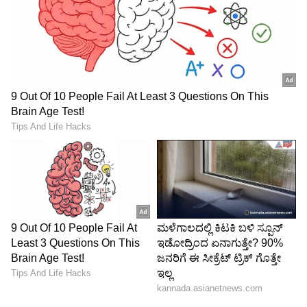
ಎಣಿಕೆಯ ಯಂತ್ರಗಳನ್ನು ಬಳಸಲಾಗುತ್ತದೆ. ವಿದೇಶಿ
ಕರೆನ್ಸಿಯನ್ನು ಅಧಿಕೃತ ಬ್ಯಾಂಕುಗಳ ಮೂಲಕ ನೇರವಾಗಿ
ಠೇವಣಿ ಮಾಡಲಾಗುತ್ತದೆ, ಆದರೆ ಚಿನ್ನ ಮತ್ತು ಬೆಳ್ಳಿಯನ್ನು
ಶುದ್ಧತೆಗಾಗಿ ಸೂಕ್ಷ್ಮವಾಗಿ ಪರಿಶೀಲಿಸಲಾಗುತ್ತದೆ, ಕೊನೆಯ ಔನ್ಸ್
ವರೆಗೆ ಡಿಜಿಟಲ್ ಮತ್ತು ಭೌತಿಕ ದಾಖಲೆಗಳನ್ನು ನೀಡುತ್ತೆ.
ದೇಣಿಗೆ ಎಣಿಸುವಾಗ ಭಾರೀ ನಿಗಾ!
ಈ ಎಣಿಕೆ ಪ್ರಕ್ರಿಯೆಯ ವೈಶಿಷ್ಠ್ಯ ಎಂದರೆ, ಇದರಲ್ಲಿ ಸರ್ಕಾರಿ
ಅಥವಾ ದೇವಾಲಯದ ನೌಕರರು ಸಂಬಳ ಪಡೆಯುವುದಲ್ಲದೆ,
ದೇಶಾದ್ಯಂತ ಆಯ್ಕೆಯಾದ ಭಕ್ತರು ಸಹ ಭಾಗವಹಿಸುತ್ತಾರೆ. ಈ
ಸ್ವಯಂಸೇವಕರು, ಯಾವುದೇ ಸಂಬಳವಿಲ್ಲದೆ, ಅಧಿಕಾರಿಗಳ
ಕಟ್ಟುನಿಟ್ಟಿನ ಮೇಲ್ವಿಚಾರಣೆಯಲ್ಲಿ ಸೇವೆಯ ಆಧಾರದ ಮೇಲೆ
ನೋಟುಗಳು ಮತ್ತು ನಾಣ್ಯಗಳನ್ನು ವಿಂಗಡಿಸುತ್ತಾರೆ.
ಪರಕಮಣಿ ಭವನಕ್ಕೆ ಪ್ರವೇಶಿಸುವ, ಹೊರ ಬರುವ ಪ್ರತಿಯೊಬ್ಬ