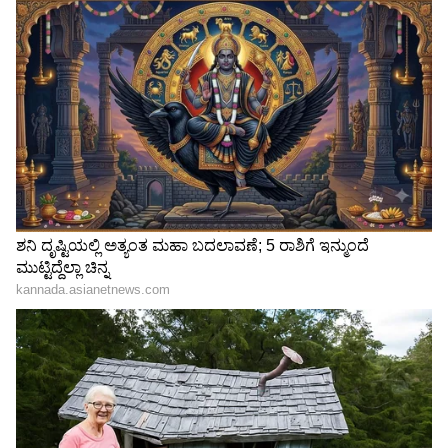
ಭಾರೀ ಭದ್ರತಾ ಮತ್ತು ಪಾರದರ್ಶವಾಗಿರುವುದರಿಂದ
ಯಾವುದೇ ದೇಣಿಗೆ ಕಳವಿಗೆ ಅವಕಾಶ ಇಲ್ಲ. ಕೆಲವು
ಪ್ರದೇಶಗಳು ಗಾಜಿನ ಗೋಡೆಗಳನ್ನು ಹೊಂದಿದ್ದು, ಸಾಮಾನ್ಯ
ಭಕ್ತರು ಹೊರಗಿನಿಂದ ಸಂಪೂರ್ಣ ಎಣಿಕೆ ಪ್ರಕ್ರಿಯೆಯನ್ನು
ಸ್ಪಷ್ಟವಾಗಿ ವೀಕ್ಷಿಸಲು ಅನುವು ಮಾಡಿಕೊಡುತ್ತದೆ.