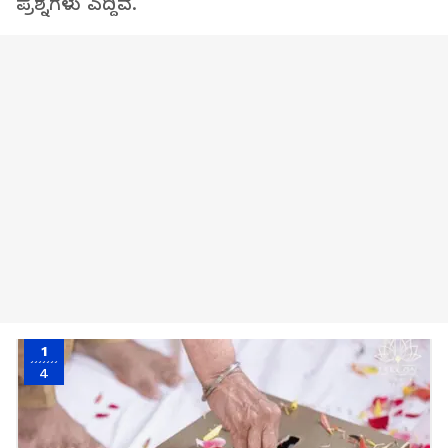
ಪ್ರಶ್ನೆಗಳು ಎದ್ದಿವೆ.
1
4