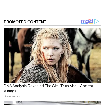
ಸಮಗ್ರ ಸುದ್ದಿ ಮೂಲವನ್ನಾಗಿ asianet suvarna news ಅನ್ನು
ಆಯ್ಕೆ ಮಾಡಿಕೊಳ್ಳಿ
2
4