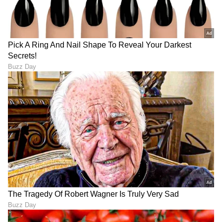
ಆಭರಣಗಳಿಗಾಗಿ ಪ್ರತ್ಯೇಕ ರಿಜಿಸ್ಟರ್ ಮಾಡಲಾಗುತ್ತೆ. ಅವುಗಳ
ವಿನ್ಯಾಸ, ತೂಕ ಮತ್ತು ಶುದ್ಧತೆಯನ್ನು ಸಹ ವಿವರವಾಗಿ
ದಾಖಲಿಸಿಕೊಳ್ಳಲಾಗುತ್ತೆ. ಇಡೀ ಪ್ರಕ್ರಿಯೆಯನ್ನು ನಿರಂತರವಾಗಿ
ವೀಡಿಯೊ ರೆಕಾರ್ಡ್ ಮಾಡಿ ಸಂಗ್ರಹಿಸಿಡಲಾಗುವುದರಿಂದ
ಯಾವುದೇ ಲೋಪ, ಕಳ್ಳತನದಂತ ಕೃತ್ಯಗಳಿಗೆ ಅವಕಾಶವೇ
ಇಲ್ಲ.
LATEST VIDEOS