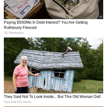
ಆಡಳಿತವು ಅಂತಹ ಬೃಹತ್ ಪ್ರಮಾಣದ ಹಣ, ದಾನ
ಮಾಡಿದ ವಸ್ತುಗಳನ್ನು ಎಣಿಸಲು ಪ್ರತ್ಯೇಕ ವ್ಯವಸ್ಥೆಗಳನ್ನು
ಮಾಡಿದೆ.
ಕಾಣಿಕೆ ಎಣಿಸಲು ವಿಶೇಷ ವ್ಯವಸ್ಥೆ
ತಿರುಮಲ ಬೆಟ್ಟಗಳ ಮೇಲಿರುವ ತಿರುಪತಿ ವೆಂಕಟೇಶ್ವರ
ದೇವಸ್ಥಾನವು ಕಾಣಿಕೆಗಳನ್ನು ಎಣಿಸಲು ಪರಕಮಣಿ ಎಂಬ
ವಿಶೇಷ ಮತ್ತು ಸುರಕ್ಷಿತ ವ್ಯವಸ್ಥೆ ಹೊಂದಿದೆ. ತೆಲುಗು
ಸಂಪ್ರದಾಯದ ಪ್ರಕಾರ, ಪರಕಮಣಿ ಎಂದರೆ ದೇಣಿಗೆಗಳ
ಸರಿಯಾದ ಎಣಿಕೆ ಮತ್ತು ಲೆಕ್ಕಪತ್ರ ನಿರ್ವಹಣೆ. ಇದು 2023
ರಿಂದ ಆರಂಭಗೊಂಡು, ತಿರುಮಲ ತಿರುಪತಿ ದೇವಸ್ಥಾನಗಳು
(TTD) ಹೊಸ, ಹೈಟೆಕ್ ಪರಕಮಣಿ ಕಟ್ಟಡವನ್ನು ತೆರೆದಿದೆ.
ಇದು ಅತ್ಯಾಧುನಿಕ ತಂತ್ರಜ್ಞಾನವನ್ನು ಹೊಂದಿರುವ
ವಿಶಾಲವಾದ, ಹವಾನಿಯಂತ್ರಿತ ಸಭಾಂಗಣವಾಗಿದೆ. ಕಟ್ಟಡಕ್ಕೆ