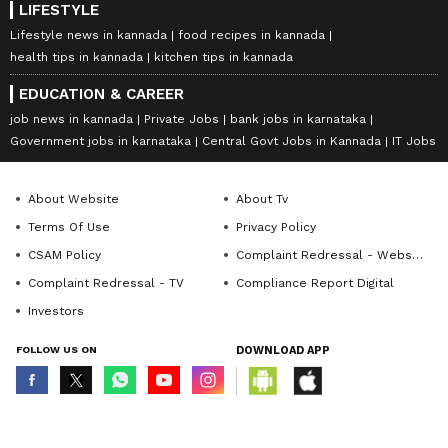
LIFESTYLE
Lifestyle news in kannada
food recipes in kannada
health tips in kannada
kitchen tips in kannada
EDUCATION & CAREER
job news in kannada
Private Jobs
bank jobs in karnataka
Government jobs in karnataka
Central Govt Jobs in Kannada
IT Jobs
About Website
About Tv
Terms Of Use
Privacy Policy
CSAM Policy
Complaint Redressal - Website
Complaint Redressal - TV
Compliance Report Digital
Investors
FOLLOW US ON
DOWNLOAD APP
© Copyright 2026 Asianxt Digital Technologies Private Limited (Formerly
known as Asianet News Media & Entertainment Private Limited) | All Rights