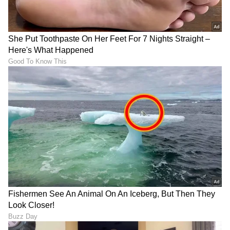
ಓದು, ಬರೆವಣಿಗೆ ಮತ್ತು ಸಾಹಿತ್ಯಾಸಕ್ತರು.
DOWNLOAD APP