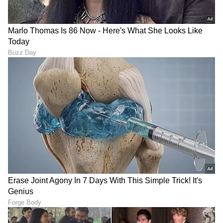
ಅಯೋಧ್ಯೆಯಲ್ಲಿ ಅಮಿತಾಬ್
ವಿಡಿಯೋ ಕಾಲ್‌ನಲ್ಲಿ ಪತ್ನಿಗೆ ಸಾವು
ಬಚ್ಚನ್ ಭಾರಿ ಹೂಡಿಕೆ: ಬೆಳಗಿನ
ತೋರಿಸುತ್ತ ಉಸಿರು ನಿಲ್ಲಿಸಿದ
ಜಾವ 3 ಗಂಟೆಗೆ ಉದ್ಯಮಿಗೆ ಕರೆ
ಪತಿ.. ಹೃದಯ ವಿದ್ರಾವಕ ಘಟನೆ
ಮಾಡಿ 15 ಕೋಟಿ ರವಾನೆ!
LATEST VIDEOS
"ರಾಜಕೀಯ ಬೇಡ, ಸಿನಿಮಾನೇ ಪ್ರಾಣ":
ಕನಕೋತ್ಸವದಲ್ಲಿ ರಿಷಬ್ ಶೆಟ್ಟಿ | Rishab
Shetty speech | Suvarna News
ಶೇ.50 ರಿಂದ ಶೇ.18 ಕ್ಕೆ TAX ಇಳಿಕೆ: ಮೋದಿ-
ಟ್ರಂಪ್ ಐತಿಹಾಸಿಕ ಒಪ್ಪಂದ | India US
Trade Deal | Party Rounds