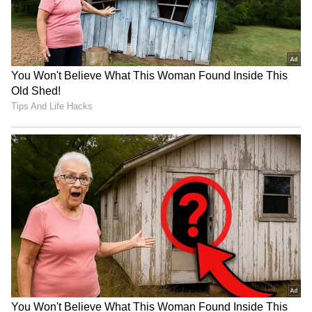
Related Articles
ಅಯೋಧ್ಯೆ ರಾಮಮಂದಿರ ದೇಣಿಗೆ ಮಾತ್ರವಲ್ಲ ಚಿನ್ನದ
'ರಾಮಚರಿತಮಾನಸ' ನಾಪತ್ತೆ? ಮಾಜಿ ಐಎಎಸ್
ಅಧಿಕಾರಿ ಆರೋಪ!
ಅಯೋಧ್ಯ ಅಕ್ರಮ: ಬೀದಿಗಿಳಿದ ವಕೀಲರು; ಕನ್ನಡಿಗ
ಗೋಪಾಲ್ ಸೇರಿ ಮೂವರ ವಿರುದ್ಧ ಎಫ್‌ಐಆರ್‌ಗೆ ಪಟ್ಟು!
ಪ್ರತಿಭಟನೆ ವೇಳೆ ಜೈ ಶ್ರೀರಾಂ ಘೋಷಣೆ
3
4