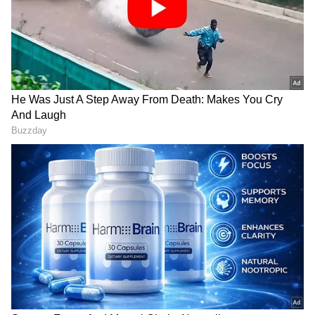
2
7
ಮಾನ್ಸೂನ್‌ನಲ್ಲಿ ಆರೋಗ್ಯಕ್ಕೆ ಉತ್ತಮ ಆಹಾರಗಳನ್ನು