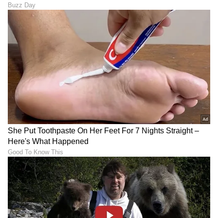
Suvarna News
SN
ಜೀವನಶೈಲಿ
ಮಾನ್ಸೂನ್