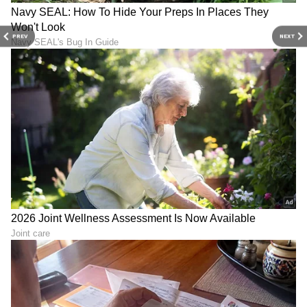
PREV
NEXT
6
7
ಶೀತದ ವಿರುದ್ಧ ಹೋರಾಡಲು ಸಹಾಯ
ಮಳೆಗಾಲವು ಶೀತ ಮತ್ತು ಜ್ವರದ ಅಪಾಯವನ್ನು ಹೆಚ್ಚಿಸುತ್ತದೆ,