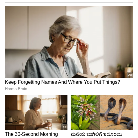
4
7
ತೂಕ ಇಳಿಸಿಕೊಳ್ಳಲು ಸಹಾಯಕ
ಸೂಪ್ ಪೋಷಕಾಂಶಗಳಿಂದ ಸಮೃದ್ಧವಾಗಿವೆ. ಅಷ್ಟೇ ಅಲ್ಲ
ಇದರಲ್ಲಿ ಕ್ಯಾಲೊರಿ ಪ್ರಮಾಣವೂ ಸಾಕಷ್ಟು ಕಡಿಮೆ. ಇದಲ್ಲದೆ,