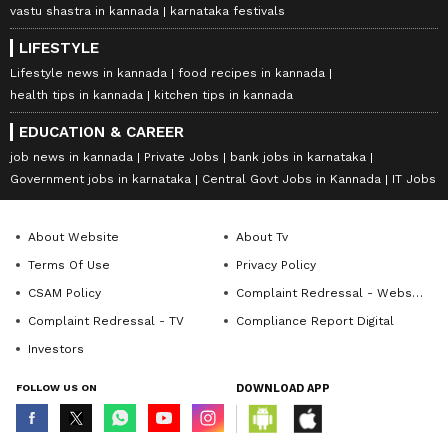
vastu shastra in kannada
karnataka festivals
LIFESTYLE
Lifestyle news in kannada
food recipes in kannada
health tips in kannada
kitchen tips in kannada
EDUCATION & CAREER
job news in kannada
Private Jobs
bank jobs in karnataka
Government jobs in karnataka
Central Govt Jobs in Kannada
IT Jobs
About Website
About Tv
Terms Of Use
Privacy Policy
CSAM Policy
Complaint Redressal - Website
Complaint Redressal - TV
Compliance Report Digital
Investors
FOLLOW US ON
DOWNLOAD APP