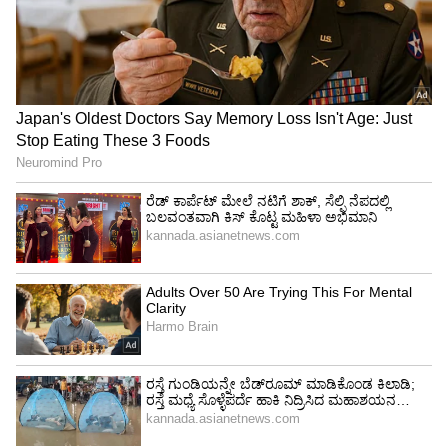
ದೇಹಕ್ಕೆ ಶಾಖ ನೀಡುತ್ತದೆ
ಮಳೆಗಾಲದಲ್ಲಿ ಸೂಪ್ ಕುಡಿಯುವುದು ಸಾಕಷ್ಟು
ಆರಾಮದಾಯಕವಾಗಿದೆ ಏಕೆಂದರೆ ಇದು ಒಳಗಿನಿಂದ ದೇಹಕ್ಕೆ
ಶಾಖವನ್ನು ನೀಡುತ್ತೆ. ಆಹಾರದಲ್ಲಿ ಒಂದು ಬಟ್ಟಲು ಸೂಪ್
ಸೇರಿಸುವುದರಿಂದ ದೇಹದಲ್ಲಿ ಆರೋಗ್ಯಕರ ತಾಪಮಾನ
(healthy tempreture) ಕಾಪಾಡಿಕೊಳ್ಳುತ್ತದೆ.
ಅದಕ್ಕಾಗಿಯೇ ಹೆಚ್ಚಾಗಿ ಹಿಲ್ ಸ್ಟೇಶನ್ ಗಳಲ್ಲಿ ಸೂಪ್
ಮುಖ್ಯವಾಗಿ ಕುಡಿಯಲಾಗುತ್ತೆ.