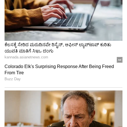
3
7
ಮಳೆಗಾಲದಲ್ಲಿ ಸೂಪ್ ಏಕೆ ಕುಡಿಯಬೇಕು?