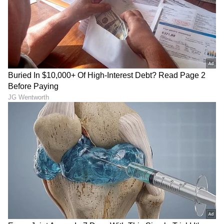
ಇದರಿಂದಾಗಿ ಜನರು ಮತ್ತೆ ಮತ್ತೆ ಅನಾರೋಗ್ಯಕ್ಕೆ
ಒಳಗಾಗುತ್ತಾರೆ. ಹೀಗಿರೋವಾಗ, ಬಿಸಿ ಬಿಸಿ ಸೂಪ್
ಕುಡಿಯೋದ್ರಿಂದ ಶೀತ, ಜ್ವರದ ವಿರುದ್ಧ ಹೋರಾಡಬಹುದು.
7
7
ರೋಗ ನಿರೋಧಕ ಶಕ್ತಿ ವರ್ಧಕ
ಮಾನ್ಸೂನ್ ಬಂದ ಕೂಡಲೇ, ಇನ್ನೂ ಅನೇಕ ರೋಗಗಳು
ಬರುತ್ತವೆ. ಈ ರೋಗಗಳನ್ನು ತಪ್ಪಿಸಲು, ಮಾನ್ಸೂನ್ ನಲ್ಲಿ
ಸೂಪ್ ಕುಡಿಯುವುದು ಆರೋಗ್ಯಕರವಾಗಿದೆ.
ತರಕಾರಿ