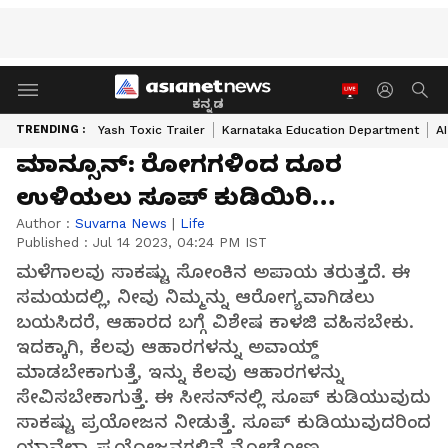
ಕನ್ನಡ
TRENDING :
Yash Toxic Trailer
Karnataka Education Department
A
ಮಾನ್ಸೂನ್: ರೋಗಗಳಿಂದ ದೂರ
ಉಳಿಯಲು ಸೂಪ್ ಕುಡಿಯಿರಿ…
Author :
Suvarna News
|
Life
Published :
Jul 14 2023, 04:24 PM IST
ಮಳೆಗಾಲವು ಸಾಕಷ್ಟು ಸೋಂಕಿನ ಅಪಾಯ ತರುತ್ತದೆ. ಈ
ಸಮಯದಲ್ಲಿ, ನೀವು ನಿಮ್ಮನ್ನು ಆರೋಗ್ಯವಾಗಿಡಲು
ಬಯಸಿದರೆ, ಆಹಾರದ ಬಗ್ಗೆ ವಿಶೇಷ ಕಾಳಜಿ ವಹಿಸಬೇಕು.
ಇದಕ್ಕಾಗಿ, ಕೆಲವು ಆಹಾರಗಳನ್ನು ಅವಾಯ್ಡ್
ಮಾಡಬೇಕಾಗುತ್ತೆ, ಇನ್ನು ಕೆಲವು ಆಹಾರಗಳನ್ನು
ಸೇವಿಸಬೇಕಾಗುತ್ತೆ. ಈ ಸೀಸನ್‌ನಲ್ಲಿ ಸೂಪ್ ಕುಡಿಯುವುದು
ಸಾಕಷ್ಟು ಪ್ರಯೋಜನ ನೀಡುತ್ತೆ. ಸೂಪ್ ಕುಡಿಯುವುದರಿಂದ
ಯಾವೆಲ್ಲಾ ಪ್ರಯೋಜನಗಳಿವೆ ನೋಡೋಣ.