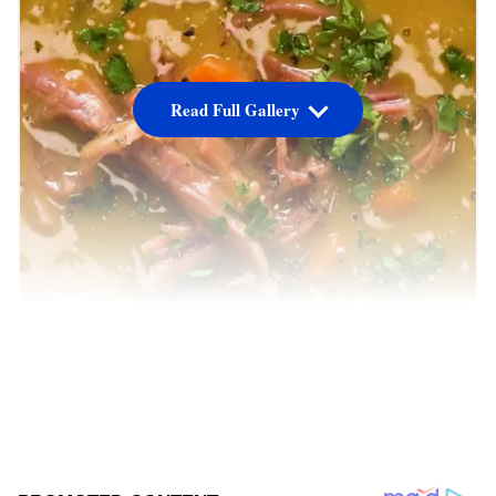
Read Full Gallery
ಮಾನ್ಸೂನ್ ಸೀಸನ್ (monsoon season)