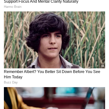
ಸೇವಿಸಬೇಕು. ಇದು ರೋಗ ನಿರೋಧಕ ಶಕ್ತಿಯನ್ನು
(immunity power) ಹೆಚ್ಚಿಸುತ್ತೆ ಮತ್ತು ಮಳೆಗಾಲದಲ್ಲಿ
ಸೋಂಕುಗಳ ವಿರುದ್ಧ ಹೋರಾಡಲು ಸಹಾಯ ಮಾಡುತ್ತೆ.
ಇದಕ್ಕೆ
ಸೂಪ್
ಕೂಡ ಉತ್ತಮ ಆಯ್ಕೆ. ಮಳೆಗಾಲದಲ್ಲಿ
ಸೂಪ್ ಕುಡಿಯುವುದರಿಂದ ಯಾವ ಪ್ರಯೋಜನಗಳನ್ನು
ಪಡೆಯಬಹುದು ಅನ್ನೋದರ ಬಗ್ಗೆ ತಿಳಿಯೋಣ.