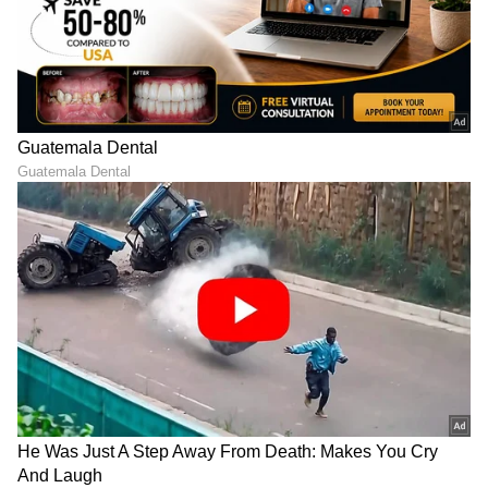
ಆರೋಗ್ಯ
, ಸೌಂದರ್ಯ, ಫಿಟ್‌ನೆಸ್,
ಕಿಚನ್ ಟಿಪ್ಸ್‌
,
ಸಂಬಂಧ,
ಫ್ಯಾಷನ್
,
ರೆಸಿಪಿ
ಅಪ್ಡೇಟ್‌ಗಳಿಗಾಗಿ
ಏಷ್ಯಾನೆಟ್ ಸುವರ್ಣ ನ್ಯೂಸ್‌ ಫಾಲೋ ಮಾಡಿ.
ಸಂಪೂರ್ಣ ಮಾಹಿತಿ ಒಂದೇ ಕ್ಲಿಕ್‌ನಲ್ಲಿ ಲಭ್ಯ. ಏಷ್ಯಾನೆಟ್
ಸುವರ್ಣ ನ್ಯೂಸ್ ಅಧಿಕೃತ ಆ್ಯಪ್ ಡೌನ್‌ಲೋಡ್ ಮಾಡಿ
ಹಾಗು ಎಲ್ಲಾ ಅಪ್‌ಡೇಟ್ ಗಳನ್ನು ಪಡೆಯಿರಿ.
ABOUT THE AUTHOR