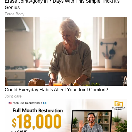
ಸೂಪ್
ಕುಡಿಯೋದ್ರಿಂದ ರೋಗ ನಿರೋದಕ ಶಕ್ತಿ
(immunity power) ಹೆಚ್ಚುತ್ತೆ ಯಾವುದೇ ರೋಗವು
ಬಾರದಂತೆ ತಡೆಯುತ್ತೆ.
LATEST VIDEOS