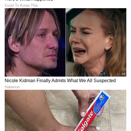
Varicose Veins: ಕಾಲುಗಳಲ್ಲಿ
ಪ್ರತಿದಿನ ಈ ಆಹಾರ ತಗೋತಿದ್ರೆ
ನೀಲಿ ರಕ್ತನಾಳಗಳು ಕಾಣಿಸ್ತಿದ್ಯಾ?
ಕೂದಲು ಉದುರೋದು ಪಕ್ಕಾ
ಈ ಲಕ್ಷಣಗಳನ್ನು ನಿರ್ಲಕ್ಷಿಸಬೇಡಿ!
ನಿಲ್ಲುತ್ತೆ!
LATEST VIDEOS
"ರಾಜಕೀಯ ಬೇಡ, ಸಿನಿಮಾನೇ ಪ್ರಾಣ":
ಕನಕೋತ್ಸವದಲ್ಲಿ ರಿಷಬ್ ಶೆಟ್ಟಿ | Rishab
Shetty speech | Suvarna News
ಶೇ.50 ರಿಂದ ಶೇ.18 ಕ್ಕೆ TAX ಇಳಿಕೆ: ಮೋದಿ-
ಟ್ರಂಪ್ ಐತಿಹಾಸಿಕ ಒಪ್ಪಂದ | India US