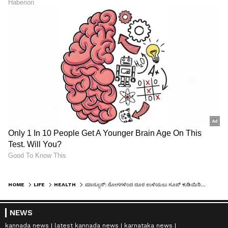
HOME
LIFE
HEALTH
ಮಾನ್ಸೂನ್: ರೋಗಗಳಿಂದ ದೂರ ಉಳಿಯಲು ಸೂಪ್ ಕುಡಿಯಿರಿ…
NEWS
kannada news
latest kannada news
karnataka news