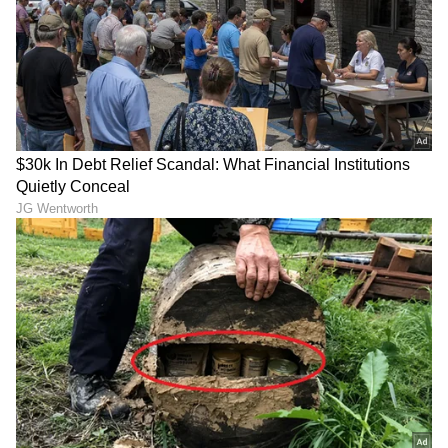
ಒಂದು ಬಟ್ಟಲು ಸೂಪ್ ಖನಿಜಗಳು ಮತ್ತು ಜೀವಸತ್ವಗಳ ಶಕ್ತಿ
ಕೇಂದ್ರ. ಅಡುಗೆ ಮಾಡುವಾಗ ತರಕಾರಿ ತಮ್ಮ ಕೆಲವು
ಪೋಷಕಾಂಶಗಳನ್ನು ಕಳೆದುಕೊಳ್ಳಬಹುದು. ಸೂಪ್
ತಯಾರಿಸುವಾಗ, ಎಲ್ಲಾ ತರಕಾರಿಗಳ ಪೋಷಕಾಂಶಗಳು
ಅವುಗಳಲ್ಲಿ ಕಂಡುಬರುತ್ತವೆ. ಮುಂದಿನ ಬಾರಿ ನೀವು ಸೂಪ್
ತಯಾರಿಸಿದಾಗ, ಅದಕ್ಕೆ ಸಾಕಷ್ಟು ತರಕಾರಿಗಳನ್ನು
(vegetable soup) ಸೇರಿಸಿ, ಇದರಿಂದ ಹೆಚ್ಚು
ಹೆಲ್ತಿಯಾಗಿರುತ್ತೆ.