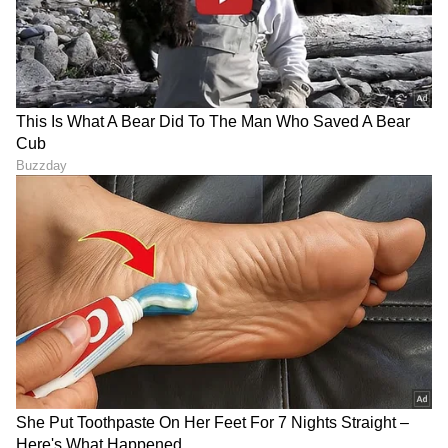
DOWNLOAD APP
RECOMMENDED STORIES
ಮಜ್ಜಿಗೆಗೆ ಈ ಒಂದು ಪುಡಿ ಹಾಕಿ
Tamarind Water: ಪ್ರತಿದಿನ
ಕುಡಿದು ನೋಡಿ, ಶುಗರ್‌ ಲೆವಲ್
ಹುಣಸೆ ರಸ ಕುಡಿಬಹುದಾ?
ಕಂಟ್ರೋಲ್ ಜೊತೆಗೆ ಯಂಗ್
ಮ್ಯಾಜಿಕ್ ಮಾಡುತ್ತಾ ಅಥವಾ
ಆಗ್ತೀರಾ!
ಡ್ಯಾಮೇಜ್ ಆಗುತ್ತಾ?