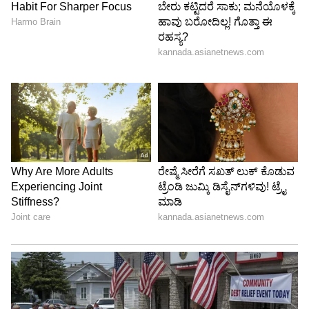
ಸೂಪ್ಸ್ ತೂಕ ಇಳಿಸಿಕೊಳ್ಳಲು (weight loss)
ಸಹಕರಿಸುತ್ತದೆ. ಸೂಪಿನಲ್ಲಿ ತರಕಾರಿ ಅಥವಾ ಚಿಕನ್
(chicken soup) ಇರುತ್ತೆ, ಇದರಿಂದ ದೇಹಕ್ಕೆ ಪ್ರಮುಖ
ಪೋಷಕಾಂಶಗಳು ಸಿಗುತ್ತವೆ. ಇದಲ್ಲದೆ, ಸೂಪ್
ಕುಡಿಯುವುದರಿಂದ ಹೊಟ್ಟೆ ತುಂಬಿದ ಅನುಭವವಾಗುತ್ತದೆ.
ಇದರಿಂದ ಬೇಗ ಹಸಿವಾಗೋದಿಲ್ಲ.
5
7
ಜೀವಸತ್ವಗಳು ಮತ್ತು ಖನಿಜಗಳಿಂದ ಸಮೃದ್ಧ