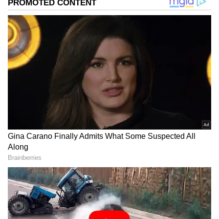
ಪ್ರತಿಯೊಬ್ಬರಿಗೂ ಸಂತೋಷ ನೀಡುತ್ತೆ ನಿಜಾ, ಆದರೆ
ಮಳೆಯಿಂದಾಗಿ ಸಾಲು ಸಾಲು ಸಮಸ್ಯೆಗಳು ಸಹ
ಕಾಣಿಸಿಕೊಳ್ಳುತ್ತವೆ. ವೈರಸ್ಗಳು ಮತ್ತು ಬ್ಯಾಕ್ಟೀರಿಯಾಗಳ
ಅಪಾಯವು ಈ ಸೀಸನ್‌ನಲ್ಲಿ ಹೆಚ್ಚಾಗುತ್ತದೆ, ಇದನ್ನು ತಪ್ಪಿಸಲು
ಲೈಫ್ ಸ್ಟೈಲ್ ನಲ್ಲಿ ಕೆಲವು ಬದಲಾವಣೆಗಳನ್ನು ಮಾಡೋದು
ಅವಶ್ಯಕ. ಜೊತೆಗೆ ನಮ್ಮ ಆಹಾರದಲ್ಲೂ ಸಹ ಬದಲಾವಣೆ
ಮಾಡಬೇಕು.
Add Asianetnews Kannada as a Preferred
Source