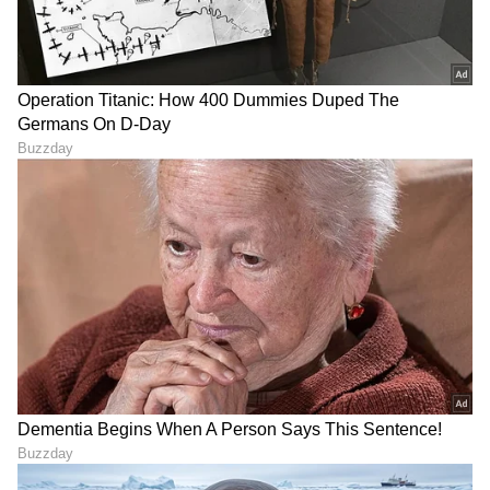
Image Credit :
Asianet News
ಮೀನ
ಐದನೇ ಮನೆಯಲ್ಲಿ ಗುರು ಮತ್ತು ಚಂದ್ರನ ದೃಷ್ಟಿಯಿಂದಾಗಿ, ಈ
ರಾಶಿಯವರು ರಾಜಯೋಗವನ್ನು ಹೊಂದಿರುತ್ತಾರೆ.
ಸಮಾಜದಲ್ಲಿ ನೀವು ಪ್ರಮುಖ ವ್ಯಕ್ತಿಯಾಗಿ
ಗುರುತಿಸಲ್ಪಡುತ್ತೀರಿ. ರಾಜಕೀಯ ವ್ಯಕ್ತಿಗಳೊಂದಿಗಿನ ನಿಮ್ಮ
ಸಂಪರ್ಕಗಳು ಹೆಚ್ಚಾಗುತ್ತವೆ. ಆದಾಯವು ಅನೇಕ
ಮೂಲಗಳಿಂದ ಬರುತ್ತದೆ. ಕೆಲಸದಲ್ಲಿ ನಿಮ್ಮ ಸಂಬಳ ಮತ್ತು
ಭತ್ಯೆಗಳು ಗಮನಾರ್ಹವಾಗಿ ಹೆಚ್ಚಾಗುತ್ತವೆ ಮತ್ತು ನಿಮಗೆ
ಬಡ್ತಿಯೂ ಸಿಗುತ್ತದೆ. ನೀವು ಉನ್ನತ ಹುದ್ದೆಯ ಕುಟುಂಬವನ್ನು
ಪ್ರೀತಿಸುತ್ತೀರಿ ಅಥವಾ ಮದುವೆಯಾಗುತ್ತೀರಿ. ನಿಮಗೆ
ಅನಾರೋಗ್ಯದಿಂದ ಪರಿಹಾರ ಸಿಗುತ್ತದೆ.
LATEST VIDEOS