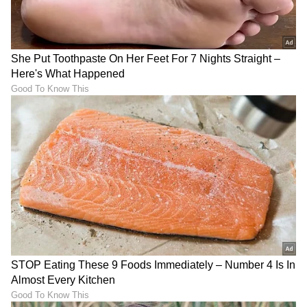
ಮಗನ ಕ್ರಿಕೆಟ್ ಭವಿಷ್ಯಕ್ಕಾಗಿ
ಜುಲೈ 2026 ರ 3 ಅದೃಷ್ಟ ರಾಶಿ,
ಕರ್ನಾಟಕಕ್ಕೆ ಓಡಿ ಬಂದ Rahul
ಬ್ಯಾಂಕ್ ಬ್ಯಾಲೆನ್ಸ್ ಡಬಲ್ ಜೊತೆ
Dravid; ಯಂತ್ರೋದ್ಧಾರಕ
ವೃತ್ತಿ ಲಾಭ
ಹನುಮನಿಗೆ ವಿಶೇಷ ಮೊರೆ!
LATEST VIDEOS
"ರಾಜಕೀಯ ಬೇಡ, ಸಿನಿಮಾನೇ ಪ್ರಾಣ":
ಕನಕೋತ್ಸವದಲ್ಲಿ ರಿಷಬ್ ಶೆಟ್ಟಿ | Rishab
Shetty speech | Suvarna News
ಶೇ.50 ರಿಂದ ಶೇ.18 ಕ್ಕೆ TAX ಇಳಿಕೆ: ಮೋದಿ-
ಟ್ರಂಪ್ ಐತಿಹಾಸಿಕ ಒಪ್ಪಂದ | India US
Trade Deal | Party Rounds