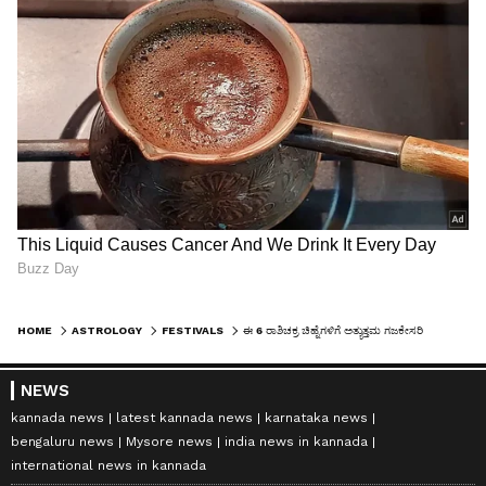
HOME
ASTROLOGY
FESTIVALS
ಈ 6 ರಾಶಿಚಕ್ರ ಚಿಹ್ನೆಗಳಿಗೆ ಅತ್ಯುತ್ತಮ ಗಜಕೇಸರಿ ಯೋಗ.. ಜೂನ್ 4, 5 ಮತ್ತು 6 ರಂದು ಅದೃಷ್ಟ ಬದಲಾಗಲಿದೆ
NEWS
kannada news
latest kannada news
karnataka news
bengaluru news
Mysore news
india news in kannada
international news in kannada