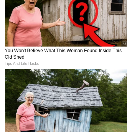
Image Credit :
Asianet News
ಕರ್ಕಾಟಕ
ಈ ರಾಶಿಯಲ್ಲಿ ಗುರುವು ಮಕರ ರಾಶಿಯಲ್ಲಿ ಚಂದ್ರನೊಂದಿಗೆ
ಸಮಸಪ್ತಕ ದೃಷ್ಟವನ್ನು ರೂಪಿಸುವುದರಿಂದ, ಈ ರಾಶಿಯ
ಜನರಿಗೆ ಅದ್ಭುತವಾದ ಗಜಕೇಸರಿ ಯೋಗವು
ರೂಪುಗೊಳ್ಳುತ್ತದೆ. ಇದರ ಪರಿಣಾಮವಾಗಿ ರಾಜಪೂಜ್ಯಗಳು
ಉಂಟಾಗುತ್ತವೆ. ರಾಜಯೋಗಗಳು ಮತ್ತು ಧನಯೋಗಗಳು
ರೂಪುಗೊಳ್ಳುತ್ತವೆ. ಆದಾಯವು ಬಹಳವಾಗಿ ಹೆಚ್ಚಾಗುತ್ತದೆ.
ಕೆಲಸದಲ್ಲಿ ಯಶಸ್ಸು ಹೆಚ್ಚಾಗುತ್ತದೆ. ವೃತ್ತಿ ಮತ್ತು ವ್ಯವಹಾರವು
ಲಾಭದಾಯಕ ದಿಕ್ಕಿನಲ್ಲಿ ಮುಂದುವರಿಯುತ್ತದೆ. ಲಾಭದಾಯಕ
ಪರಿಚಯಗಳು ಉಂಟಾಗುತ್ತವೆ. ಕುಟುಂಬದಲ್ಲಿ ಸಂತೋಷ