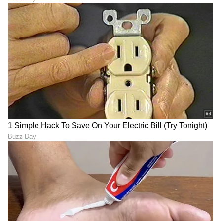
RECOMMENDED STORIES
ಜುಲೈ ನಿಂದ ಡಿಸೆಂಬರ್ 3 ರಾಶಿಗೆ
ನಾಳೆ ಜುಲೈ 4 ರಿಂದ 4 ರಾಶಿ
ಪಾಪ ರಾಹುವಿನ ಅಂಗಾರಕ
ಭವಿಷ್ಯ ಬದಲು, ಶುಕ್ರನು ಅಪಾರ
ಯೋಗ, ಸಂಗಾತಿಯೊಂದಿಗೆ
ಸಂತೋಷ, ಸಮೃದ್ಧಿ ಮತ್ತು
ಭಿನ್ನಾಭಿಪ್ರಾಯ
ವೈಭವವನ್ನು ನೀಡುತ್ತಾನೆ