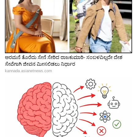
3
6
Image Credit :
Asianet News
ಕನ್ಯಾ ರಾಶಿ
ಕನ್ಯಾ ರಾಶಿಯ ಐದನೇ ಮನೆಯಲ್ಲಿ ಚಂದ್ರನ ದೃಷ್ಟಿ ಮತ್ತು
ಲಾಭ ರಾಶಿಯಲ್ಲಿ ಉಚ್ಚ ಗುರುವಿನ ದೃಷ್ಟಿಯಿಂದಾಗಿ, ಈ
ರಾಶಿಚಕ್ರ ಚಿಹ್ನೆಯು ಸ್ಪರ್ಶಿಸುವ ಎಲ್ಲವೂ ಚಿನ್ನವಾಗಿ
ಬದಲಾಗುತ್ತದೆ. ಜೀವನದಲ್ಲಿ ಪ್ರಮುಖ ಶುಭ ಬೆಳವಣಿಗೆಗಳು
ನಡೆಯುತ್ತವೆ. ಶತ್ರುಗಳು, ರೋಗಗಳು ಮತ್ತು ಸಾಲದ