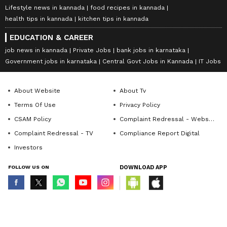
Lifestyle news in kannada
food recipes in kannada
health tips in kannada
kitchen tips in kannada
EDUCATION & CAREER
job news in kannada
Private Jobs
bank jobs in karnataka
Government jobs in karnataka
Central Govt Jobs in Kannada
IT Jobs
About Website
About Tv
Terms Of Use
Privacy Policy
CSAM Policy
Complaint Redressal - Website
Complaint Redressal - TV
Compliance Report Digital
Investors
FOLLOW US ON
DOWNLOAD APP
© Copyright 2026 Asianxt Digital Technologies Private Limited (Formerly
known as Asianet News Media & Entertainment Private Limited) | All Rights
Reserved