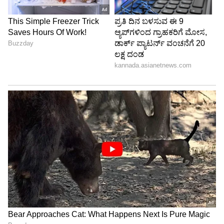
Image Credit :
Asianet News
ಮಕರ
ಈ ರಾಶಿಯಲ್ಲಿ ಗಜಕೇಸರಿ ಯೋಗವು ರೂಪುಗೊಳ್ಳುವುದರಿಂದ
ರಾಜಪೂಜ್ಯ ಫಲ ದೊರೆಯುತ್ತದೆ. ಉದ್ಯೋಗದಲ್ಲಿ
ಮಾತ್ರವಲ್ಲದೆ, ವೃತ್ತಿ, ವ್ಯವಹಾರ ಮತ್ತು ಉದ್ಯೋಗ
ಪ್ರಯತ್ನಗಳಲ್ಲಿಯೂ ನಿಮಗೆ ಉತ್ತಮ ಯಶಸ್ಸು ಸಿಗುತ್ತದೆ.
ಶತ್ರುಗಳು, ರೋಗಗಳು ಮತ್ತು ಸಾಲದ ಸಮಸ್ಯೆಗಳಿಂದ ನೀವು
ಹೆಚ್ಚಿನ ಪ್ರಮಾಣದಲ್ಲಿ ಮುಕ್ತರಾಗುತ್ತೀರಿ. ಈಗ ಕೈಗೊಳ್ಳುವ
ಯಾವುದೇ ಪ್ರಯತ್ನವು ವಿಫಲವಾಗದೆ ಯಶಸ್ವಿಯಾಗುವ
ಸಾಧ್ಯತೆಯಿದೆ. ಆದಾಯವು ಹಲವು ವಿಧಗಳಲ್ಲಿ ಹೆಚ್ಚಾಗುತ್ತದೆ
ಮತ್ತು ಪ್ರಮುಖ ಅಗತ್ಯಗಳು ಈಡೇರುತ್ತವೆ. ಮನೆ ಮತ್ತು
ವಾಹನ ಯೋಗಗಳು ಕುಸಿಯುತ್ತವೆ. ನೀವು ಬಹಳಷ್ಟು ಒಳ್ಳೆಯ
ಸುದ್ದಿಗಳನ್ನು ಕೇಳುವಿರಿ.