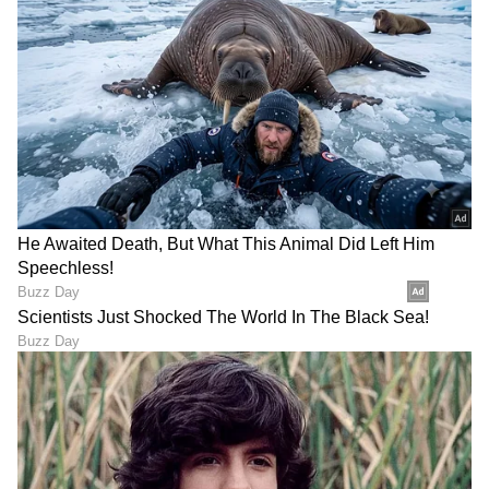
ABOUT THE AUTHOR
Sushma Hegde
SH
ಸುವರ್ಣ ನ್ಯೂಸ್ ಸುದ್ದಿ ಮಾಧ್ಯಮದ ಡಿಜಿಟಲ್ ವಿಭಾಗದಲ್ಲಿ ಕಳೆದ
ಮೂರು ವರ್ಷಗಳಿಂದ ಕೆಲಸ ಮಾಡುತ್ತಿದ್ದೇನೆ. ದೃಶ್ಯ ಮಾಧ್ಯಮ,
ಡಿಜಿಟಲ್‌ ಮಾಧ್ಯಮದಲ್ಲಿ 5 ವರ್ಷ ಕೆಲಸ ಮಾಡಿದ ಅನುಭವವಿದೆ.
SDM ಉಜಿರೆಯಲ್ಲಿ ಪತ್ರಿಕೋದ್ಯಮದ ಸ್ನಾತಕೋತ್ತರ ಪದವಿ.
ರಾಶಿ
ಸುದ್ದಿಲೋಕದಲ್ಲಿ ರಾಜಕೀಯ, ದೇಶ, ಜ್ಯೋತಿಷ್ಯ, ಜೀವನಶೈಲಿ,
ಜ್ಯೋತಿಷ್ಯ
ಅದೃಷ್ಟ
ವಾಣಿಜ್ಯ, ಕ್ರೈಂ ಸುದ್ದಿಗಳಲ್ಲಿ ಆಸಕ್ತಿ.