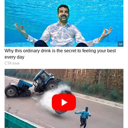
ರಾಶಿಚಕ್ರ ಚಿಹ್ನೆಗಳು ಧನಾತ್ಮಕ ಮತ್ತು ಋಣಾತ್ಮಕ
ಪರಿಣಾಮಗಳನ್ನು ಅನುಭವಿಸುತ್ತವೆ.
ಸಮಗ್ರ ಸುದ್ದಿ ಮೂಲವನ್ನಾಗಿ asianet suvarna news ಅನ್ನು
ಆಯ್ಕೆ ಮಾಡಿಕೊಳ್ಳಿ