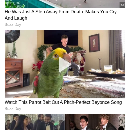
2
6
Image Credit :
Asianet News
ವೃಷಭ ರಾಶಿ
ಯುವಜನರು ಉತ್ತಮ ಪರೀಕ್ಷೆಯ ಅಂಕಗಳಿಂದ
ಸಂತೋಷಪಡುತ್ತಾರೆ. ಉದ್ಯೋಗದಲ್ಲಿರುವವರಿಗೆ ಈ ಬಾರಿ
ಉತ್ತಮ ವೇತನ ಹೆಚ್ಚಳ ಸಿಗಬಹುದು. ಇದಲ್ಲದೆ, ಈ
ಸಮಯದಲ್ಲಿ ಎಲ್ಲಾ ವಯಸ್ಸಿನ ಜನರಿಗೆ ಕೌಟುಂಬಿಕ
ಪರಿಸ್ಥಿತಿಗಳು ಉತ್ತಮವಾಗಿರುತ್ತವೆ.