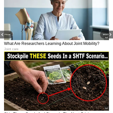
Image Credit :
Asianet News
ಮೀನ ರಾಶಿ
ಈ ಸಮಯದಲ್ಲಿ ಉದ್ಯೋಗಗಳನ್ನು ಬದಲಾಯಿಸುವುದು
ಅಥವಾ ನಿಮ್ಮ ಸ್ವಂತ ವ್ಯವಹಾರವನ್ನು ಪ್ರಾರಂಭಿಸುವುದು
PREV
NEXT
ಪ್ರಯೋಜನಕಾರಿಯಾಗಿದೆ. ಬಾಕಿ ಇರುವ ಯಾವುದೇ
ಪಾವತಿಗಳನ್ನು ತೆರವುಗೊಳಿಸಲಾಗುತ್ತದೆ. ಪಂಚಕ ಸಮಯದಲ್ಲಿ
ಅವಿವಾಹಿತರು ತಮ್ಮ ಅಪೇಕ್ಷಿತ ಸಂಗಾತಿಯೊಂದಿಗೆ
ವಿವಾಹಗಳನ್ನು ಏರ್ಪಡಿಸಲು ಸಾಧ್ಯವಾಗಬಹುದು.
LATEST VIDEOS