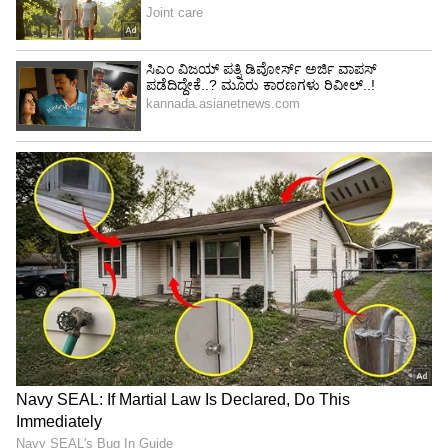
Image Credit :
Asianet News
ವೃಶ್ಚಿಕ
ಕೆಲಸ ಮಾಡುವ ಜನರು ಮಾನಸಿಕ ಒತ್ತಡದಲ್ಲಿ ಇಳಿಕೆಯನ್ನು
ಅನುಭವಿಸುತ್ತಾರೆ, ಜೊತೆಗೆ ನೋವು ಕಡಿಮೆಯಾಗುತ್ತಾರೆ.
ಇದಲ್ಲದೆ, ಕಚೇರಿ ಕೆಲಸಗಳು ಸಮಯಕ್ಕೆ ಸರಿಯಾಗಿ
ಪೂರ್ಣಗೊಳ್ಳುತ್ತವೆ. ಈ ಸಮಯದಲ್ಲಿ ಮನೆಯ
ವಾತಾವರಣವು ಅನುಕೂಲಕರವಾಗಿರುತ್ತದೆ.
5
6