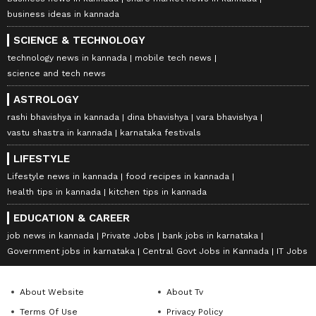
business ideas in kannada
SCIENCE & TECHNOLOGY
technology news in kannada
mobile tech news
science and tech news
ASTROLOGY
rashi bhavishya in kannada
dina bhavishya
vara bhavishya
vastu shastra in kannada
karnataka festivals
LIFESTYLE
Lifestyle news in kannada
food recipes in kannada
health tips in kannada
kitchen tips in kannada
EDUCATION & CAREER
job news in kannada
Private Jobs
bank jobs in karnataka
Government jobs in karnataka
Central Govt Jobs in Kannada
IT Jobs
About Website
About Tv
Terms Of Use
Privacy Policy