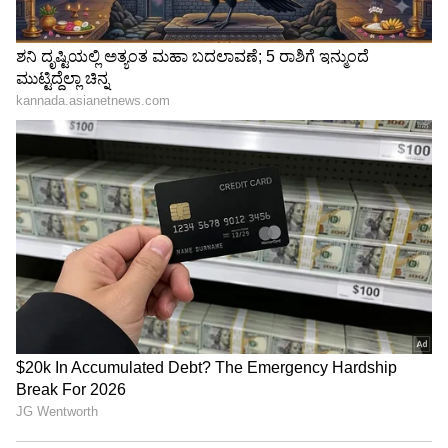
3
6
Image Credit :
Asianet News
ಸಿಂಹ ರಾಶಿ
ತಮ್ಮನ್ನು ಸ್ಪಷ್ಟವಾಗಿ ವ್ಯಕ್ತಪಡಿಸಲು ಕಷ್ಟಪಡುವವರು
ಆತ್ಮವಿಶ್ವಾಸದಲ್ಲಿ ಹೆಚ್ಚಳವನ್ನು ಅನುಭವಿಸುತ್ತಾರೆ. ಬುದ್ಧಿವಂತ
ಕೆಲಸದ ನಿರ್ಧಾರಗಳನ್ನು ತೆಗೆದುಕೊಳ್ಳುವುದು
ಖಂಡಿತವಾಗಿಯೂ ಪ್ರಯೋಜನಗಳನ್ನು ನೀಡುತ್ತದೆ. ಇದಲ್ಲದೆ,
ನಿಮ್ಮ ವೈಯಕ್ತಿಕ ಸಂಬಂಧಗಳನ್ನು ಸುಧಾರಿಸಲು ನಿಮಗೆ
ಅವಕಾಶವಿರುತ್ತದೆ.