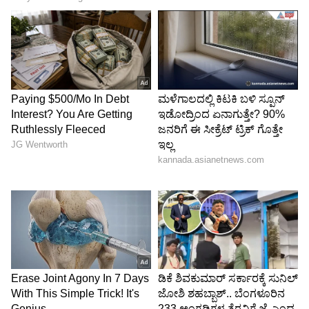
Image Credit :
Asianet News
ಮಕರ
ಶಿಸ್ತು ಕಾಪಾಡಿಕೊಳ್ಳುವುದರಿಂದ ನಿಮ್ಮ ಇಮೇಜ್
ಸುಧಾರಿಸುತ್ತದೆ. ಕೆಲಸದಲ್ಲಿ ನಿಮ್ಮ ಅಭಿಪ್ರಾಯಗಳನ್ನು
ಕೇಳಲಾಗುತ್ತದೆ. ಈ ಸಮಯದಲ್ಲಿ ನಿಮ್ಮ ಆರ್ಥಿಕ
ಪರಿಸ್ಥಿತಿಯೂ ಕುಸಿಯುವುದಿಲ್ಲ. ಆದಾಗ್ಯೂ, ನೀವು ನಿಮ್ಮ
ಆಹಾರ ಪದ್ಧತಿಯನ್ನು ನಿಯಂತ್ರಿಸಿದರೆ ಮಾತ್ರ ನಿಮ್ಮ
ಆರೋಗ್ಯವು ಸುಧಾರಿಸುತ್ತದೆ.