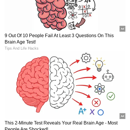
"ರಾಜಕೀಯ ಬೇಡ, ಸಿನಿಮಾನೇ ಪ್ರಾಣ":
ಕನಕೋತ್ಸವದಲ್ಲಿ ರಿಷಬ್ ಶೆಟ್ಟಿ | Rishab
Shetty speech | Suvarna News
ಶೇ.50 ರಿಂದ ಶೇ.18 ಕ್ಕೆ TAX ಇಳಿಕೆ: ಮೋದಿ-
ಟ್ರಂಪ್ ಐತಿಹಾಸಿಕ ಒಪ್ಪಂದ | India US
Trade Deal | Party Rounds