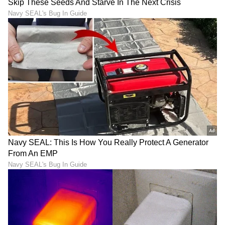
ABOUT THE AUTHOR
Sushma Hegde
SH
ಸುವರ್ಣ ನ್ಯೂಸ್ ಸುದ್ದಿ ಮಾಧ್ಯಮದ ಡಿಜಿಟಲ್ ವಿಭಾಗದಲ್ಲಿ ಕಳೆದ
ಮೂರು ವರ್ಷಗಳಿಂದ ಕೆಲಸ ಮಾಡುತ್ತಿದ್ದೇನೆ. ದೃಶ್ಯ ಮಾಧ್ಯಮ,
ಡಿಜಿಟಲ್‌ ಮಾಧ್ಯಮದಲ್ಲಿ 5 ವರ್ಷ ಕೆಲಸ ಮಾಡಿದ ಅನುಭವವಿದೆ.
SDM ಉಜಿರೆಯಲ್ಲಿ ಪತ್ರಿಕೋದ್ಯಮದ ಸ್ನಾತಕೋತ್ತರ ಪದವಿ.
ರಾಶಿ
ಸುದ್ದಿಲೋಕದಲ್ಲಿ ರಾಜಕೀಯ, ದೇಶ, ಜ್ಯೋತಿಷ್ಯ, ಜೀವನಶೈಲಿ,
ಜ್ಯೋತಿಷ್ಯ
ಅದೃಷ್ಟ
ವಾಣಿಜ್ಯ, ಕ್ರೈಂ ಸುದ್ದಿಗಳಲ್ಲಿ ಆಸಕ್ತಿ.