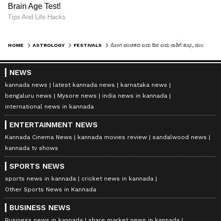
HOME
ASTROLOGY
FESTIVALS
ರೋಗ ಪಂಚಕದ ಐದು ದಿನ ಐದು ರಾಶಿಗೆ ಶುಭ, ಮಂಗಳ ಮತ್ತು ಶುಕ್ರನ ಸಂಚಾರದಿಂದ ಸಕಾರಾತ್ಮಕ ಪರಿಣಾಮ
NEWS
kannada news
latest kannada news
karnataka news
bengaluru news
Mysore news
india news in kannada
international news in kannada
ENTERTAINMENT NEWS
Kannada Cinema News
kannada movies review
sandalwood news
kannada tv shows
SPORTS NEWS
sports news in kannada
cricket news in kannada
Other Sports News in Kannada
BUSINESS NEWS
Business news in kannada
share market news in kannada