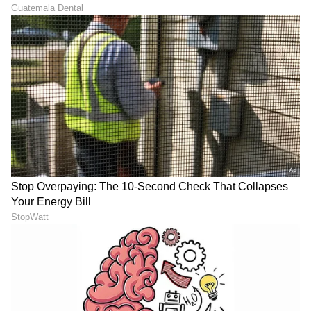
ಜ್ಯೋತಿಷ್ಯ ಶಾಸ್ತ್ರ: ವಾರದ 7
ಹಂಸ ರಾಜಯೋಗ: ಕರ್ಕಾಟಕದಲ್ಲಿ
ದಿನಗಳಲ್ಲಿ ಈ ತಪ್ಪು ಮಾಡಬೇಡಿ!
ಗುರು ಉದಯ, ಆಗಸ್ಟ್ 10ರ
ಯಾವ ದಿನ ಏನು ಮಾಡಬಾರದು?
ನಂತರ 4 ರಾಶಿಗಳಿಗೆ ಹಣವೋ
ಇಲ್ಲಿದೆ ಪೂರ್ಣ ವಿವರ
ಹಣ!
ಗಾಳಿ ಇಲ್ಲದಿದ್ರೂ, ಎಣ್ಣೆ,ಬತ್ತಿ
ಶನಿ ದೃಷ್ಟಿಯಲ್ಲಿ ಅತ್ಯಂತ ಮಹಾ
ಸರಿಯಾಗಿದ್ರೂ ದೀಪ
ಬದಲಾವಣೆ; 5 ರಾಶಿಗೆ ಇನ್ಮುಂದೆ
ಆರುತ್ತಿದೆಯಾ? ಇದು ಯಾವುದರ
ಮುಟ್ಟಿದ್ದೆಲ್ಲಾ ಚಿನ್ನ
ಮುನ್ಸೂಚನೆ ಗೊತ್ತಾ?
LATEST VIDEOS