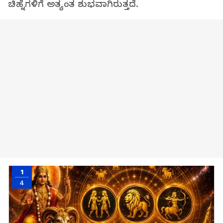
ಚಿಹ್ನೆಗಳಿಗೆ ಅತ್ಯಂತ ಶುಭವಾಗಿರುತ್ತದೆ.
1
4