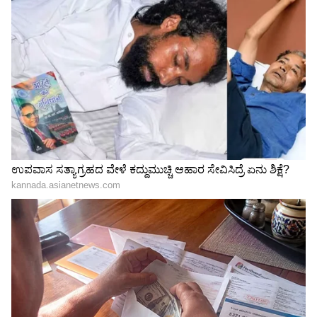
Image Credit :
OTHERS
ಮಿಥುನ ರಾಶಿ
ಮಿಥುನ ರಾಶಿಯವರಿಗೆ ಇದರಿಂದ ಲಾಭವಾಗುತ್ತದೆ. ನೀವು
ನಿಮ್ಮ ವೃತ್ತಿಜೀವನದಲ್ಲಿ ಪ್ರಗತಿ ಸಾಧಿಸುವಿರಿ ಮತ್ತು ಕೆಲಸದಲ್ಲಿ
ಹೊಸ ಜವಾಬ್ದಾರಿಗಳನ್ನು ಪಡೆಯುವಿರಿ. ಸಮಾಜದಲ್ಲಿ ನಿಮಗೆ
ಗೌರವ ಸಿಗುತ್ತದೆ. ನಿಮ್ಮ ಆದಾಯ ಹೆಚ್ಚಾಗುತ್ತದೆ ಮತ್ತು ನಿಮ್ಮ
ಮನಸ್ಸು ಸಂತೋಷವಾಗಿರುತ್ತದೆ. ನಿಮ್ಮ ಆರೋಗ್ಯದ ಬಗ್ಗೆ
ಕಾಳಜಿ ವಹಿಸಿ. ಇದನ್ನೂ ಓದಿ - ಗುಪ್ತ ನವರಾತ್ರಿ 2026:
ಆಷಾಢ ಗುಪ್ತ ನವರಾತ್ರಿ ಯಾವಾಗ ಪ್ರಾರಂಭವಾಗುತ್ತದೆ?
ನಿಖರವಾದ ದಿನಾಂಕ ಮತ್ತು ಘಟಸ್ಥಾಪನಾ ಮುಹೂರ್ತವನ್ನು
ತಿಳಿಯಿರಿ.