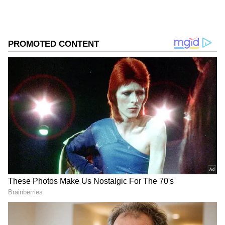
ಕಡೆಗೆ.
ಸಮಗ್ರ ಸುದ್ದಿ ಮೂಲವನ್ನಾಗಿ asianet suvarna news ಅನ್ನು
ಆಯ್ಕೆ ಮಾಡಿಕೊಳ್ಳಿ
2