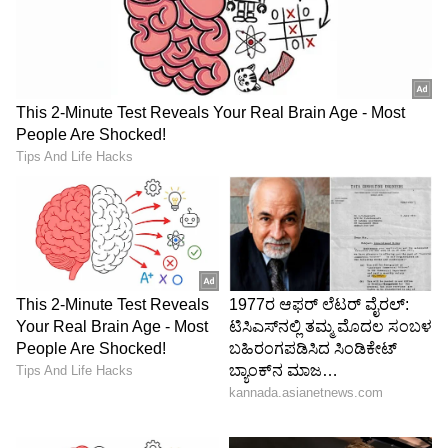
ABOUT THE AUTHOR
Sushma Hegde
SH
ಸುವರ್ಣ ನ್ಯೂಸ್ ಸುದ್ದಿ ಮಾಧ್ಯಮದ ಡಿಜಿಟಲ್ ವಿಭಾಗದಲ್ಲಿ ಕಳೆದ
ಮೂರು ವರ್ಷಗಳಿಂದ ಕೆಲಸ ಮಾಡುತ್ತಿದ್ದೇನೆ. ದೃಶ್ಯ ಮಾಧ್ಯಮ,
ಡಿಜಿಟಲ್‌ ಮಾಧ್ಯಮದಲ್ಲಿ 5 ವರ್ಷ ಕೆಲಸ ಮಾಡಿದ ಅನುಭವವಿದೆ.
SDM ಉಜಿರೆಯಲ್ಲಿ ಪತ್ರಿಕೋದ್ಯಮದ ಸ್ನಾತಕೋತ್ತರ ಪದವಿ.
ರಾಶಿ
ಸುದ್ದಿಲೋಕದಲ್ಲಿ ರಾಜಕೀಯ, ದೇಶ, ಜ್ಯೋತಿಷ್ಯ, ಜೀವನಶೈಲಿ,
ಜ್ಯೋತಿಷ್ಯ
ಮಂಗಳ
ಅದೃಷ್ಟ
ವಾಣಿಜ್ಯ, ಕ್ರೈಂ ಸುದ್ದಿಗಳಲ್ಲಿ ಆಸಕ್ತಿ.