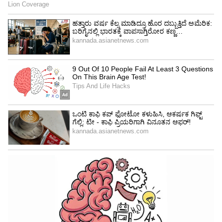
Image Credit :
OTHERS
ಧನು ರಾಶಿ
ಧನು ರಾಶಿಯವರಿಗೆ ಲಾಭವಾಗುವ ಅವಕಾಶವಿರುತ್ತದೆ. ಜುಲೈ
25 ರಂದು ಕುಂಭ ರಾಶಿಯಲ್ಲಿ ಮಂಗಳ ಗ್ರಹಣ
ಸಾಗುವುದರಿಂದ ಧನು ರಾಶಿಯವರಿಗೆ ಶುಭ ಫಲಿತಾಂಶಗಳು
ದೊರೆಯುತ್ತವೆ. ನಿಮ್ಮ ಉದ್ಯೋಗ ಮತ್ತು ವ್ಯವಹಾರದಲ್ಲಿ
ನೀವು ಯಶಸ್ಸನ್ನು ಕಾಣುತ್ತೀರಿ. ಹಠಾತ್ ಆರ್ಥಿಕ ಲಾಭಗಳು
ಸಾಧ್ಯ.
LATEST VIDEOS