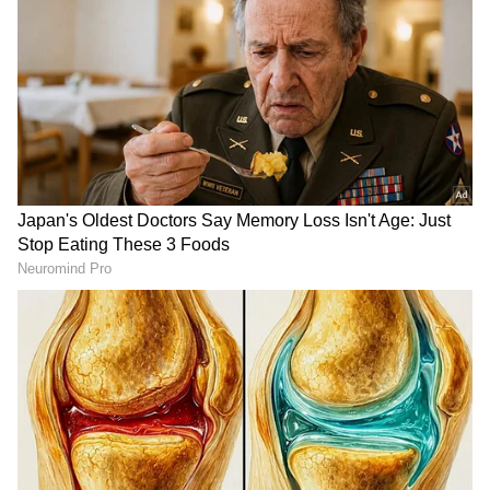
4
Image Credit :
Others
ವೃಷಭ ರಾಶಿ
ವೃಷಭ ರಾಶಿಯವರಿಗೆ ಮಂಗಳನ ಉತ್ತರ ದಿಕ್ಕಿನ ಚಲನೆ
ಶುಭಕರವಾಗಿರುತ್ತದೆ. ಅವರ ಆತ್ಮವಿಶ್ವಾಸ ಹೆಚ್ಚಾಗುತ್ತದೆ. ಕೆಲಸ
ಮಾಡುವ ವೃತ್ತಿಪರರು ಉತ್ತಮ ಸಮಯವನ್ನು
ಹೊಂದಿರುತ್ತಾರೆ. ನೀವು ವ್ಯಾಪಾರ ಲಾಭಗಳನ್ನು ನೋಡುತ್ತೀರಿ
ಮತ್ತು ನಿಮ್ಮ ಆರ್ಥಿಕ ಪರಿಸ್ಥಿತಿ ಸುಧಾರಿಸುತ್ತದೆ.