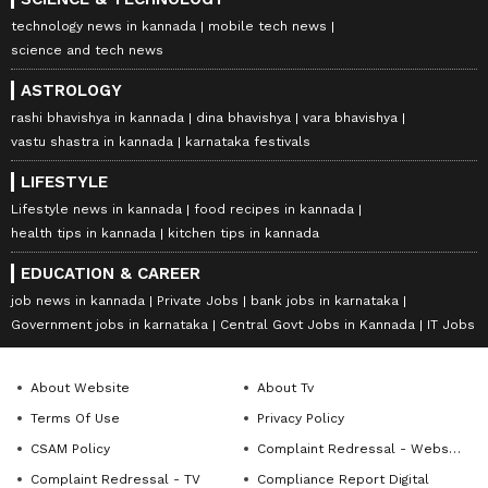
technology news in kannada
mobile tech news
science and tech news
ASTROLOGY
rashi bhavishya in kannada
dina bhavishya
vara bhavishya
vastu shastra in kannada
karnataka festivals
LIFESTYLE
Lifestyle news in kannada
food recipes in kannada
health tips in kannada
kitchen tips in kannada
EDUCATION & CAREER
job news in kannada
Private Jobs
bank jobs in karnataka
Government jobs in karnataka
Central Govt Jobs in Kannada
IT Jobs
About Website
About Tv
Terms Of Use
Privacy Policy
CSAM Policy
Complaint Redressal - Website
Complaint Redressal - TV
Compliance Report Digital