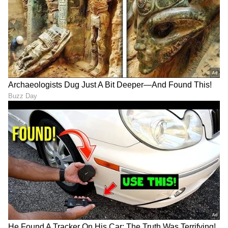
ಜ್ಯೋತಿಷ್ಯ ಶಾಸ್ತ್ರ: ವಾರದ 7
ಹಂಸ ರಾಜಯೋಗ: ಕರ್ಕಾಟಕದಲ್ಲಿ
ದಿನಗಳಲ್ಲಿ ಈ ತಪ್ಪು ಮಾಡಬೇಡಿ!
ಗುರು ಉದಯ, ಆಗಸ್ಟ್ 10ರ
ಯಾವ ದಿನ ಏನು ಮಾಡಬಾರದು?
ನಂತರ 4 ರಾಶಿಗಳಿಗೆ ಹಣವೋ
ಇಲ್ಲಿದೆ ಪೂರ್ಣ ವಿವರ
ಹಣ!
ಗಾಳಿ ಇಲ್ಲದಿದ್ರೂ, ಎಣ್ಣೆ,ಬತ್ತಿ
ಶನಿ ದೃಷ್ಟಿಯಲ್ಲಿ ಅತ್ಯಂತ ಮಹಾ
ಸರಿಯಾಗಿದ್ರೂ ದೀಪ
ಬದಲಾವಣೆ; 5 ರಾಶಿಗೆ ಇನ್ಮುಂದೆ
ಆರುತ್ತಿದೆಯಾ? ಇದು ಯಾವುದರ
ಮುಟ್ಟಿದ್ದೆಲ್ಲಾ ಚಿನ್ನ
ಮುನ್ಸೂಚನೆ ಗೊತ್ತಾ?
LATEST VIDEOS