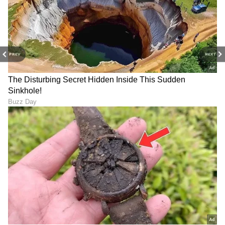
PREV
NEXT
ABOUT THE AUTHOR
Sushma Hegde
SH
ಸುವರ್ಣ ನ್ಯೂಸ್ ಸುದ್ದಿ ಮಾಧ್ಯಮದ ಡಿಜಿಟಲ್ ವಿಭಾಗದಲ್ಲಿ ಕಳೆದ
ಮೂರು ವರ್ಷಗಳಿಂದ ಕೆಲಸ ಮಾಡುತ್ತಿದ್ದೇನೆ. ದೃಶ್ಯ ಮಾಧ್ಯಮ,
ಡಿಜಿಟಲ್‌ ಮಾಧ್ಯಮದಲ್ಲಿ 5 ವರ್ಷ ಕೆಲಸ ಮಾಡಿದ ಅನುಭವವಿದೆ.
SDM ಉಜಿರೆಯಲ್ಲಿ ಪತ್ರಿಕೋದ್ಯಮದ ಸ್ನಾತಕೋತ್ತರ ಪದವಿ.
ರಾಶಿ
ಸುದ್ದಿಲೋಕದಲ್ಲಿ ರಾಜಕೀಯ, ದೇಶ, ಜ್ಯೋತಿಷ್ಯ, ಜೀವನಶೈಲಿ,
ಜ್ಯೋತಿಷ್ಯ
ಅದೃಷ್ಟ
ವಾಣಿಜ್ಯ, ಕ್ರೈಂ ಸುದ್ದಿಗಳಲ್ಲಿ ಆಸಕ್ತಿ.