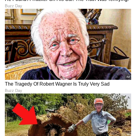
"ರಾಜಕೀಯ ಬೇಡ, ಸಿನಿಮಾನೇ ಪ್ರಾಣ":
ಕನಕೋತ್ಸವದಲ್ಲಿ ರಿಷಬ್ ಶೆಟ್ಟಿ | Rishab
Shetty speech | Suvarna News
ಶೇ.50 ರಿಂದ ಶೇ.18 ಕ್ಕೆ TAX ಇಳಿಕೆ: ಮೋದಿ-
ಟ್ರಂಪ್ ಐತಿಹಾಸಿಕ ಒಪ್ಪಂದ | India US
Trade Deal | Party Rounds