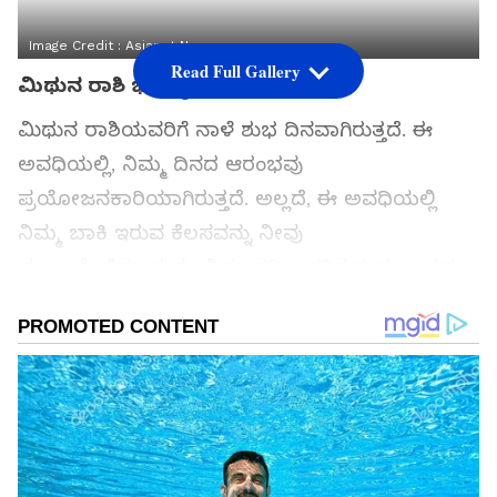
Image Credit :
Asianet News
Read Full Gallery
ಮಿಥುನ ರಾಶಿ ಭವಿಷ್ಯ
ಮಿಥುನ ರಾಶಿಯವರಿಗೆ ನಾಳೆ ಶುಭ ದಿನವಾಗಿರುತ್ತದೆ. ಈ
ಅವಧಿಯಲ್ಲಿ, ನಿಮ್ಮ ದಿನದ ಆರಂಭವು
ಪ್ರಯೋಜನಕಾರಿಯಾಗಿರುತ್ತದೆ. ಅಲ್ಲದೆ, ಈ ಅವಧಿಯಲ್ಲಿ
ನಿಮ್ಮ ಬಾಕಿ ಇರುವ ಕೆಲಸವನ್ನು ನೀವು
ಪೂರ್ಣಗೊಳಿಸಬಹುದು. ನಿಮ್ಮ ಕಠಿಣ ಪರಿಶ್ರಮವು ಉತ್ತಮ
ಫಲವನ್ನು ನೀಡುತ್ತದೆ. ಅಲ್ಲದೆ, ನಿಮ್ಮ ಹಿರಿಯ
ಅಧಿಕಾರಿಗಳಿಂದ ನಿಮಗೆ ಆಶೀರ್ವಾದ ಸಿಗುತ್ತದೆ.
ಸಮಗ್ರ ಸುದ್ದಿ ಮೂಲವನ್ನಾಗಿ asianet suvarna news ಅನ್ನು
ಆಯ್ಕೆ ಮಾಡಿಕೊಳ್ಳಿ