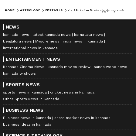
HOME
ASTROLOGY
FESTIVALS
ಮೇ 28 ರಂದು ಈ 5 ರಾಶಿ ಅದೃಷ್ಟವು ಉಜ್ವಲವಾಗುತ್ತದೆ, ದೊಡ್ಡ ಅವಕಾಶದಿಂದ ಶ್ರೀಮಂತಿಕೆ
NEWS
kannada news
latest kannada news
karnataka news
bengaluru news
Mysore news
india news in kannada
international news in kannada
ENTERTAINMENT NEWS
Kannada Cinema News
kannada movies review
sandalwood news
kannada tv shows
SPORTS NEWS
sports news in kannada
cricket news in kannada
Other Sports News in Kannada
BUSINESS NEWS
Business news in kannada
share market news in kannada
business ideas in kannada
SCIENCE & TECHNOLOGY