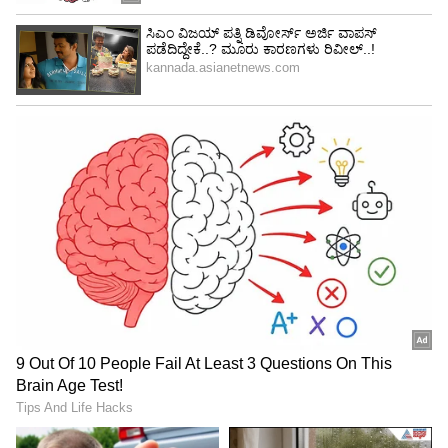
Image Credit :
Asianet News
ಮಕರ ರಾಶಿ ಭವಿಷ್ಯ
ಮಕರ ರಾಶಿಯವರಿಗೆ ನಾಳೆ ಶುಭ ದಿನವಾಗಿರುತ್ತದೆ. ಈ
ಅವಧಿಯಲ್ಲಿ, ನೀವು ಅನೇಕ ಒಳ್ಳೆಯ ವಿಷಯಗಳನ್ನು
ಅನುಭವಿಸಲು ಸಾಧ್ಯವಾಗುತ್ತದೆ. ಲಕ್ಷ್ಮಿ ದೇವಿಯ ಕೃಪೆಯಿಂದ,
ನಿಮ್ಮ ಸಂಪತ್ತಿನಲ್ಲಿ ಸಮೃದ್ಧಿಯನ್ನು ಕಾಣುವಿರಿ. ಅಲ್ಲದೆ,
ಕೆಲಸದಲ್ಲಿ ನಿಮಗೆ ಕೆಲವು ಹೊಸ ಜವಾಬ್ದಾರಿಗಳು
ವಹಿಸಲ್ಪಡುತ್ತವೆ. ನೀವು ಅವುಗಳನ್ನು ಸರಿಯಾದ ರೀತಿಯಲ್ಲಿ
ನಿರ್ವಹಿಸುವುದು ಮುಖ್ಯ.
5
5