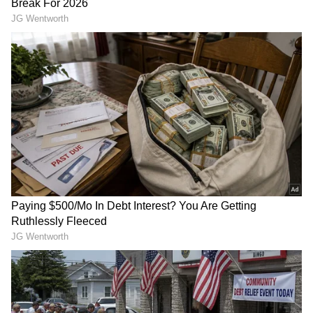
Image Credit :
Asianet News
ಕನ್ಯಾ ರಾಶಿ ಭವಿಷ್ಯ
ಕನ್ಯಾ ರಾಶಿಯವರಿಗೆ ನಾಳೆ ಪ್ರಯೋಜನಕಾರಿ
ದಿನವಾಗಿರುತ್ತದೆ. ಈ ಸಮಯದಲ್ಲಿ, ನಿಮ್ಮ ಹಾದಿಯಲ್ಲಿರುವ
ಅಡೆತಡೆಗಳು ಕ್ರಮೇಣ ದೂರವಾಗುತ್ತವೆ. ನೀವು ಹೊಸ
ವಿಷಯಗಳನ್ನು ಕಲಿಯಲು ಉತ್ಸುಕರಾಗಿರುತ್ತೀರಿ. ಅಲ್ಲದೆ,
ವ್ಯವಹಾರ ವಿಷಯಗಳಲ್ಲಿ ಕೆಲವು ಕಠಿಣ ನಿರ್ಧಾರಗಳನ್ನು
ತೆಗೆದುಕೊಳ್ಳಿ. ಇದು ನಿಮ್ಮ ವ್ಯವಹಾರವನ್ನು ಉತ್ತಮವಾಗಿ
ಮತ್ತು ಸುಗಮವಾಗಿ ನಡೆಸಲು ಸಹಾಯ ಮಾಡುತ್ತದೆ. ಅಲ್ಲದೆ,
ಅದೃಷ್ಟವು ನಿಮ್ಮೊಂದಿಗೆ ಇರುತ್ತದೆ.