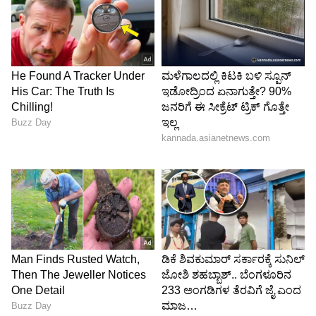
Image Credit :
Asianet News
ಮೀನ ರಾಶಿ ಭವಿಷ್ಯ
ಮೀನ ರಾಶಿಯವರಿಗೆ ನಾಳೆ ಅದೃಷ್ಟದ ದಿನವಾಗಿರುತ್ತದೆ. ಈ
ಸಮಯದಲ್ಲಿ, ಅದೃಷ್ಟದ ಬಾಗಿಲುಗಳು ನಿಮಗಾಗಿ
ತೆರೆದಿರುತ್ತವೆ. ನೀವು ಕೈಗೊಳ್ಳುವ ಕೆಲಸ ಯಶಸ್ವಿಯಾಗುತ್ತದೆ.
ಅಲ್ಲದೆ, ಉನ್ನತ ಅಧಿಕಾರಿಗಳಿಂದ ನಿಮಗೆ ಉತ್ತಮ ಬೆಂಬಲ
ಸಿಗುತ್ತದೆ. ಮಕ್ಕಳ ಕಲಾತ್ಮಕ ಪ್ರತಿಭೆಗಳಿಗೆ ಉತ್ತಮ ಅವಕಾಶ
ಸಿಗುತ್ತದೆ. ಅಲ್ಲದೆ, ಕುಟುಂಬದಲ್ಲಿ ಸಂತೋಷದ
ವಾತಾವರಣವನ್ನು ನೀವು ನೋಡುತ್ತೀರಿ.