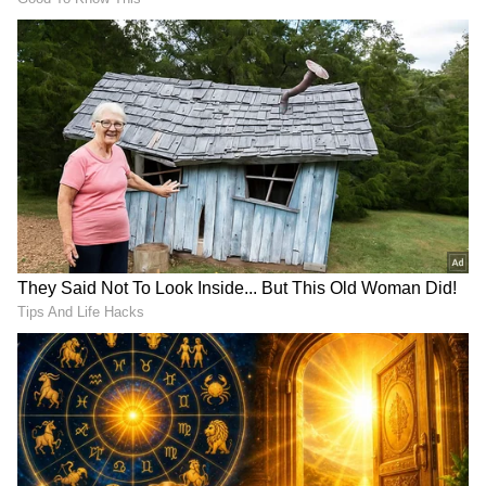
ಸಾಧ್ಯತೆಗಳೂ ಇವೆ. ಈ ತಿಂಗಳು ನೀವು ಅನೇಕ ಸಂತೋಷದ
ಸಂದರ್ಭಗಳನ್ನು ಅನುಭವಿಸಬಹುದು. ಆದಾಗ್ಯೂ, ವಿವಾಹಿತ
ವ್ಯಕ್ತಿಗಳು ತಮ್ಮ ಸಂಗಾತಿಯ ಆರೋಗ್ಯದ ಬಗ್ಗೆ ವಿಶೇಷ
ಕಾಳಜಿ ವಹಿಸಬೇಕಾಗುತ್ತದೆ.