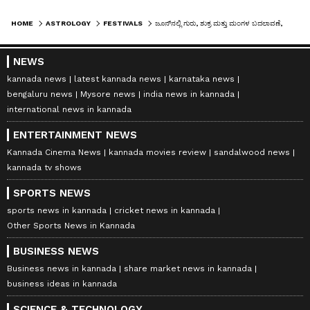
HOME
ASTROLOGY
FESTIVALS
ಜೂನ್‌ನಲ್ಲಿ ಗುರು, ಶುಕ್ರ ಮತ್ತು ಮಂಗಳ ಬದಲಾವಣೆ, 6 ರಾಶಿಗೆ ಅದೃಷ್ಟದ ಸಮಯ ಪ್ರಾರಂಭ
NEWS
kannada news
latest kannada news
karnataka news
bengaluru news
Mysore news
india news in kannada
international news in kannada
ENTERTAINMENT NEWS
Kannada Cinema News
kannada movies review
sandalwood news
kannada tv shows
SPORTS NEWS
sports news in kannada
cricket news in kannada
Other Sports News in Kannada
BUSINESS NEWS
Business news in kannada
share market news in kannada
business ideas in kannada
SCIENCE & TECHNOLOGY