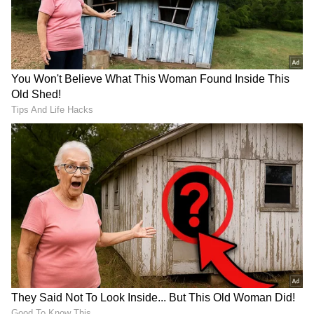
2
5
Image Credit :
Asianet News
ಮಿಥುನ
ಮಿಥುನ ಜೂನ್ ತಿಂಗಳಲ್ಲಿ ಗುರುವಿನ ಉತ್ತುಂಗ ಸ್ಥಾನವು
ನಿಮ್ಮ ಪ್ರತಿಷ್ಠೆ ಮತ್ತು ಗೌರವವನ್ನು ಹೆಚ್ಚಿಸುತ್ತದೆ. ನೀವು
ಧಾರ್ಮಿಕ ಚಟುವಟಿಕೆಗಳಲ್ಲಿಯೂ ಹೆಚ್ಚು ಆಸಕ್ತಿ
ಹೊಂದಿರುತ್ತೀರಿ. ಮಕ್ಕಳಾಗಬೇಕೆಂದು ಬಯಸುವವರಿಗೆ ಮಕ್ಕಳ
ಆಶೀರ್ವಾದ ಸಿಗಬಹುದು. ನಿಮ್ಮ ಅದೃಷ್ಟ ಸುಧಾರಿಸುವ