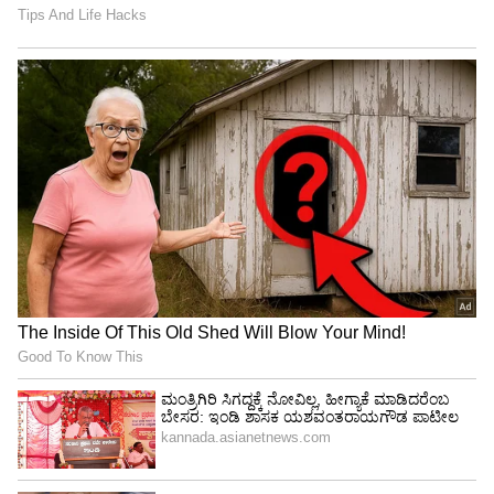
ಮೂಲಗಳು ಸೃಷ್ಟಿಯಾಗುತ್ತಲೇ ಇರುತ್ತವೆ. ನೀವು ಧರ್ಮ ಮತ್ತು
ಆಧ್ಯಾತ್ಮಿಕತೆಯತ್ತ ಹೆಚ್ಚು ಒಲವು ತೋರುವಿರಿ. ನೀವು
ತೀರ್ಥಯಾತ್ರೆಗೆ ಹೋಗುವ ಸಾಧ್ಯತೆಗಳಿವೆ. ಆದಾಗ್ಯೂ, ಶನಿಯ
ಧೈಯದಿಂದಾಗಿ, ನಿಮ್ಮ ಮನಸ್ಸು ಸ್ವಲ್ಪ ಚಂಚಲವಾಗಿರಬಹುದು.
ನೀವು ಮಾಡುವ ಕೆಲಸದ ಮೇಲೆ ಗಮನಹರಿಸಲು ನಿಮಗೆ
ಸಾಧ್ಯವಾಗುವುದಿಲ್ಲ.