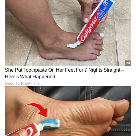
ಬಕ್ರೀದ್​ ಹಬ್ಬಕ್ಕೆ ಬಲಿ- ಏನಿದರ
ಜಿರಳೆಯಾಗಿ ಜನಿಸ್ತೀರಿ !
ವಿಶೇಷತೆ
ಶನಿಯ ದೃಷ್ಟಿಯಿಂದ ಜೀವನದಲ್ಲಿ
ಭೋಜಶಾಲ ಮಂದಿರದಲ್ಲಿ 2003ರ
ತಿರುವು; 6 ರಾಶಿಗಳಿಗೆ ಕೆಲಸ, ಹಣ,
ಬಳಿಕ ಇದೇ ಮೊದಲ ಬಾರಿಗೆ
ಅಧಿಕಾರ ಸಿಗಲಿದೆ
ಶುಕ್ರವಾರದ ಮಹಾ ಆರತಿ
LATEST VIDEOS
"ರಾಜಕೀಯ ಬೇಡ, ಸಿನಿಮಾನೇ ಪ್ರಾಣ":
ಕನಕೋತ್ಸವದಲ್ಲಿ ರಿಷಬ್ ಶೆಟ್ಟಿ | Rishab
Shetty speech | Suvarna News