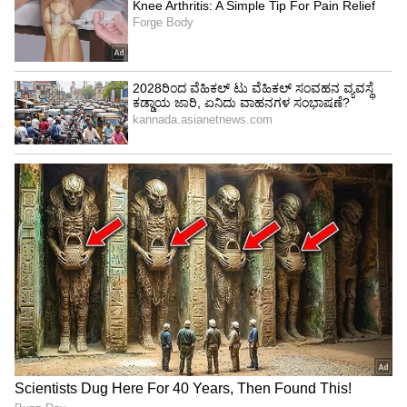
4
5
Image Credit :
Asianet News
ಕನ್ಯಾ ರಾಶಿ
ಕನ್ಯಾ ರಾಶಿಯವರಿಗೆ ಗುರುವು ನಾಲ್ಕನೇ ಮನೆಯ ಮೇಲೆ
ದೃಷ್ಟಿ ಇಡುತ್ತಾನೆ. ಇದು ನಿಮ್ಮ ಕುಟುಂಬದ ಎಲ್ಲರ ಸಂಪೂರ್ಣ
ಬೆಂಬಲವನ್ನು ನಿಮಗೆ ತರುತ್ತದೆ. ನೀವು ಖರ್ಚು ಮತ್ತು