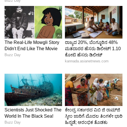
ಸಂತೋಷ ಎರಡರಲ್ಲೂ ಹೆಚ್ಚಳವನ್ನು ಅನುಭವಿಸುವಿರಿ. ಅದೇ
ಸಮಯದಲ್ಲಿ, ಬುಧನು ಲಾಭದ ಮನೆಯಲ್ಲಿರುವುದರಿಂದ,
ನೀವು ಅನೇಕ ಏರಿಳಿತಗಳು ಮತ್ತು ಬದಲಾವಣೆಗಳನ್ನು
ಎದುರಿಸಬಹುದು. ಆದಾಗ್ಯೂ, ಈ ಸಮಯದಲ್ಲಿ, ನೀವು
ಆರ್ಥಿಕ ಲಾಭ ಮತ್ತು ಪ್ರಗತಿಗೆ ಉತ್ತಮ ಅವಕಾಶಗಳನ್ನು
ಅನುಭವಿಸುತ್ತಲೇ ಇರುತ್ತೀರಿ.
5
5
Image Credit :
Asianet News
ವೃಶ್ಚಿಕ ರಾಶಿ