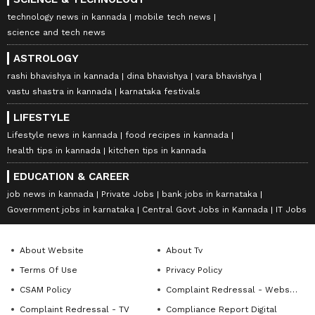
technology news in kannada
mobile tech news
science and tech news
ASTROLOGY
rashi bhavishya in kannada
dina bhavishya
vara bhavishya
vastu shastra in kannada
karnataka festivals
LIFESTYLE
Lifestyle news in kannada
food recipes in kannada
health tips in kannada
kitchen tips in kannada
EDUCATION & CAREER
job news in kannada
Private Jobs
bank jobs in karnataka
Government jobs in karnataka
Central Govt Jobs in Kannada
IT Jobs
About Website
About Tv
Terms Of Use
Privacy Policy
CSAM Policy
Complaint Redressal - Website
Complaint Redressal - TV
Compliance Report Digital