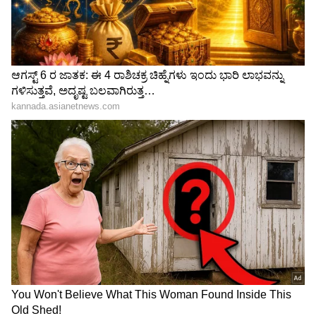
3
5
Image Credit :
Asianet News
ಕರ್ಕಾಟಕ
ಈ ಸಮಯದಲ್ಲಿ ಕೇತು ಕರ್ಕಾಟಕ ಲಗ್ನದಲ್ಲಿ ಸಾಗುತ್ತಾರೆ
ಮತ್ತು ಸೂರ್ಯನು ನಿಮ್ಮ ಹತ್ತನೇ ಮನೆಯಲ್ಲಿ ಸಾಗುತ್ತಾರೆ.
ಪರಿಣಾಮವಾಗಿ, ಈ ತಿಂಗಳು ಜೀವನಾಧಾರ ಆದಾಯದ