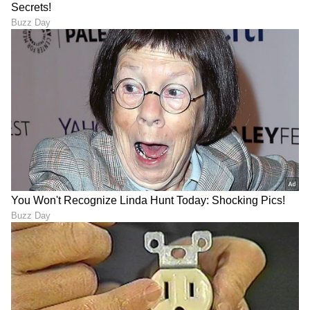
Sushma Hegde
SH
ಸುವರ್ಣ ನ್ಯೂಸ್ ಸುದ್ದಿ ಮಾಧ್ಯಮದ ಡಿಜಿಟಲ್ ವಿಭಾಗದಲ್ಲಿ ಕಳೆದ
ಮೂರು ವರ್ಷಗಳಿಂದ ಕೆಲಸ ಮಾಡುತ್ತಿದ್ದೇನೆ. ದೃಶ್ಯ ಮಾಧ್ಯಮ,
ಡಿಜಿಟಲ್‌ ಮಾಧ್ಯಮದಲ್ಲಿ 5 ವರ್ಷ ಕೆಲಸ ಮಾಡಿದ ಅನುಭವವಿದೆ.
SDM ಉಜಿರೆಯಲ್ಲಿ ಪತ್ರಿಕೋದ್ಯಮದ ಸ್ನಾತಕೋತ್ತರ ಪದವಿ.
ಜ್ಯೋತಿಷ್ಯ
ಸುದ್ದಿಲೋಕದಲ್ಲಿ ರಾಜಕೀಯ, ದೇಶ, ಜ್ಯೋತಿಷ್ಯ, ಜೀವನಶೈಲಿ,
ರಾಶಿ
ರಾಜ ಯೋಗ
ವಾಣಿಜ್ಯ, ಕ್ರೈಂ ಸುದ್ದಿಗಳಲ್ಲಿ ಆಸಕ್ತಿ.