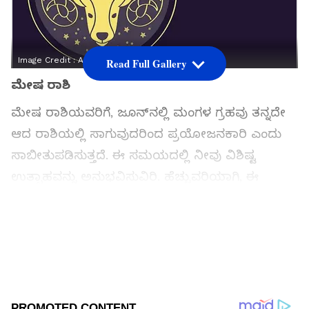
Image Credit :
Asianet News
Read Full Gallery
ಮೇಷ ರಾಶಿ
ಮೇಷ ರಾಶಿಯವರಿಗೆ, ಜೂನ್‌ನಲ್ಲಿ ಮಂಗಳ ಗ್ರಹವು ತನ್ನದೇ
ಆದ ರಾಶಿಯಲ್ಲಿ ಸಾಗುವುದರಿಂದ ಪ್ರಯೋಜನಕಾರಿ ಎಂದು
ಸಾಬೀತುಪಡಿಸುತ್ತದೆ. ಈ ಸಮಯದಲ್ಲಿ ನೀವು ವಿಶಿಷ್ಟ
ಉತ್ಸಾಹವನ್ನು ಅನುಭವಿಸುವಿರಿ. ಹೆಚ್ಚುವರಿಯಾಗಿ, ಈ
ತಿಂಗಳು ನಿಮ್ಮ ಬಾಕಿ ಇರುವ ಕೆಲವು ಪ್ರಮುಖ ಕೆಲಸಗಳಲ್ಲಿ
ನೀವು ಯಶಸ್ಸನ್ನು ಸಾಧಿಸುವಿರಿ. ಆದಾಗ್ಯೂ, ಜೂನ್ 20 ರ
ನಂತರ ಎರಡನೇ ಮನೆಯಲ್ಲಿ ಮಂಗಳನ ಸ್ಥಾನವು ಉನ್ನತ
ಶಿಕ್ಷಣ ಮತ್ತು ವ್ಯವಹಾರ ಅನ್ವೇಷಣೆಗಳಲ್ಲಿ ಗಮನಾರ್ಹ
ಏರಿಳಿತಗಳನ್ನು ತರಬಹುದು. ಇದಲ್ಲದೆ, ಕುಟುಂಬದೊಳಗಿನ
ವಿವಿಧ ವಿಷಯಗಳ ಬಗ್ಗೆ ಉದ್ವಿಗ್ನತೆಗಳು