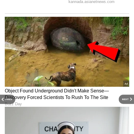
ಜೂನ್ ತಿಂಗಳಲ್ಲಿ ವೃಶ್ಚಿಕ ರಾಶಿಯವರಿಗೆ ಮಂಗಳ ಮತ್ತು
ಗುರುವಿನ ಆಶೀರ್ವಾದ ದೊರೆಯುತ್ತದೆ. ನಿಮ್ಮ ಕುಟುಂಬದಿಂದ
ನೀವು ಕೆಲವು ಒಳ್ಳೆಯ ಸುದ್ದಿಗಳನ್ನು ಕೇಳಬಹುದು. ನಿಮಗೆ
ಜೀವನೋಪಾಯವೂ ಸಿಗುತ್ತದೆ. ನಿಮ್ಮ ಕಠಿಣ ಪರಿಶ್ರಮವು
ನಿಮ್ಮ ಎಲ್ಲಾ ಕೆಲಸಗಳನ್ನು ಸುಲಭವಾಗಿ ಪೂರ್ಣಗೊಳಿಸಲು
ಸಹಾಯ ಮಾಡುತ್ತದೆ. ಈ ಅವಧಿಯಲ್ಲಿ ನೀವು ಪ್ರವಾಸವನ್ನು
ಸಹ ಪರಿಗಣಿಸಬಹುದು.
PREV
NEXT