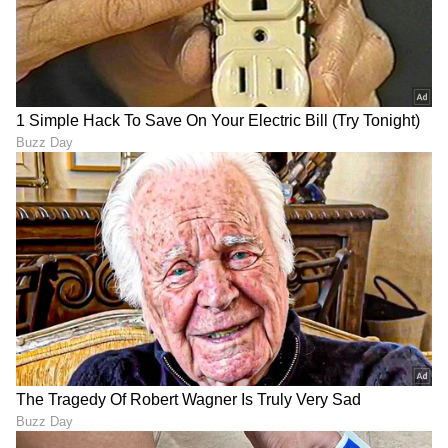
DOWNLOAD APP
RECOMMENDED STORIES
3 ಲಕ್ಷಕ್ಕೆ ಮಾರಾಟವಾಯ್ತು
Garuda Purana: ಈ ಕರ್ಮದ
'ಡೊನಾಲ್ಡ್​ ಟ್ರಂಪ್​ ಎಮ್ಮೆ':
ಫಲವಾಗಿಯೇ ಮುಂದಿನ ಜನ್ಮದಲ್ಲಿ