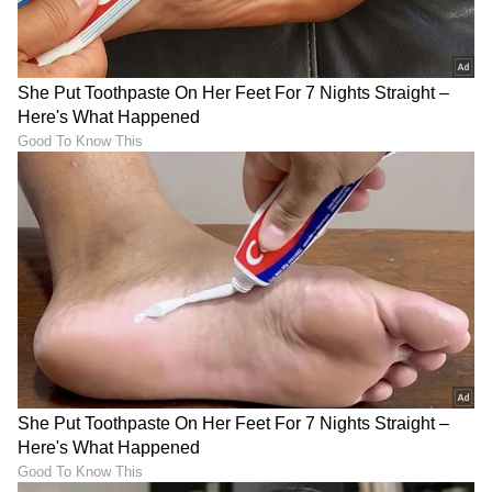
ಶೇ.50 ರಿಂದ ಶೇ.18 ಕ್ಕೆ TAX ಇಳಿಕೆ: ಮೋದಿ-
ಟ್ರಂಪ್ ಐತಿಹಾಸಿಕ ಒಪ್ಪಂದ | India US
Trade Deal | Party Rounds