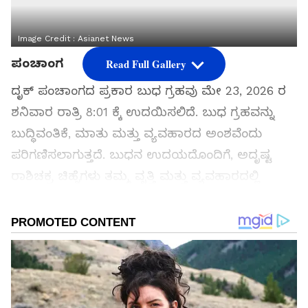
Image Credit :
Asianet News
ಪಂಚಾಂಗ
Read Full Gallery
ದೃಕ್ ಪಂಚಾಂಗದ ಪ್ರಕಾರ ಬುಧ ಗ್ರಹವು ಮೇ 23, 2026 ರ
ಶನಿವಾರ ರಾತ್ರಿ 8:01 ಕ್ಕೆ ಉದಯಿಸಲಿದೆ. ಬುಧ ಗ್ರಹವನ್ನು
ಬುದ್ಧಿವಂತಿಕೆ, ಮಾತು ಮತ್ತು ವ್ಯವಹಾರದ ಅಂಶವೆಂದು
ಪರಿಗಣಿಸಲಾಗುತ್ತದೆ. ಬುಧನ ಉದಯದೊಂದಿಗೆ, ಅದೃಷ್ಟ
ರಾಶಿಚಕ್ರ ಚಿಹ್ನೆಗಳು ತಮ್ಮ ವೃತ್ತಿ ಮತ್ತು ವ್ಯವಹಾರದಲ್ಲಿ
ಪ್ರಯೋಜನ ಪಡೆಯುತ್ತವೆ.
ಸಮಗ್ರ ಸುದ್ದಿ ಮೂಲವನ್ನಾಗಿ asianet suvarna news ಅನ್ನು
ಆಯ್ಕೆ ಮಾಡಿಕೊಳ್ಳಿ