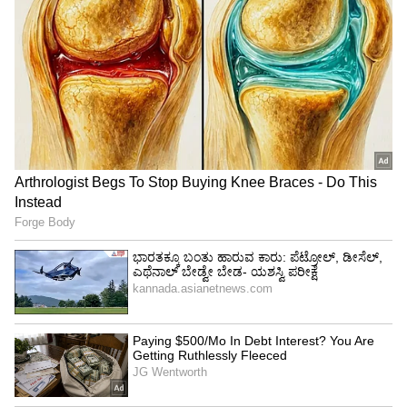
4
6
Image Credit :
Asianet News
ಕನ್ಯಾ ರಾಶಿ
ಕನ್ಯಾ ರಾಶಿಯವರಿಗೆ ಬುಧನ ಉದಯದಿಂದ ಲಾಭವಾಗುತ್ತದೆ.
ನಿಮ್ಮ ಆರೋಗ್ಯ ಸುಧಾರಿಸುತ್ತದೆ. ಕೆಲಸದಲ್ಲಿ ಲಾಭವಾಗುತ್ತದೆ.
ನಿಮ್ಮ ಆತ್ಮವಿಶ್ವಾಸ ಹೆಚ್ಚಾಗುತ್ತದೆ ಮತ್ತು ಬಾಕಿ ಇರುವ