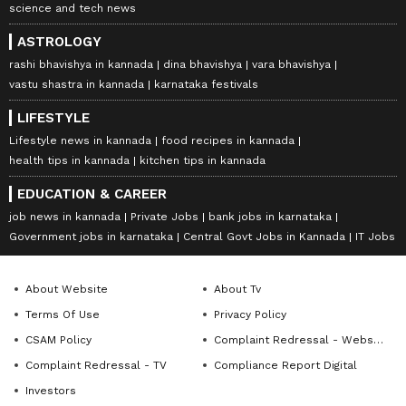
science and tech news
ASTROLOGY
rashi bhavishya in kannada
dina bhavishya
vara bhavishya
vastu shastra in kannada
karnataka festivals
LIFESTYLE
Lifestyle news in kannada
food recipes in kannada
health tips in kannada
kitchen tips in kannada
EDUCATION & CAREER
job news in kannada
Private Jobs
bank jobs in karnataka
Government jobs in karnataka
Central Govt Jobs in Kannada
IT Jobs
About Website
About Tv
Terms Of Use
Privacy Policy
CSAM Policy
Complaint Redressal - Website
Complaint Redressal - TV
Compliance Report Digital
Investors