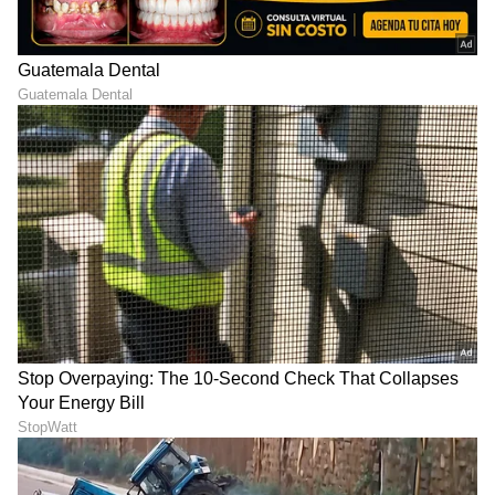
ಜಾತಕ ಜುಲೈ 23: ಸಿಂಹ ಮತ್ತು
ದೇವಸ್ಥಾನಗಳಲ್ಲಿ ಗಡಿಯಾರ
ಮಕರ ರಾಶಿಯ ಜನರ
ಯಾಕಿರಲ್ಲ?… ನಿಮಗೆ ಕಾರಣ
ವೃತ್ತಿಜೀವನದಲ್ಲಿ ದೊಡ್ಡ ಸಾಧನೆ,
ಏನಾದ್ರು ಗೊತ್ತಾ
ಅದೃಷ್ಟ
LATEST VIDEOS
"ರಾಜಕೀಯ ಬೇಡ, ಸಿನಿಮಾನೇ ಪ್ರಾಣ":
ಕನಕೋತ್ಸವದಲ್ಲಿ ರಿಷಬ್ ಶೆಟ್ಟಿ | Rishab
Shetty speech | Suvarna News
ಶೇ.50 ರಿಂದ ಶೇ.18 ಕ್ಕೆ TAX ಇಳಿಕೆ: ಮೋದಿ-
ಟ್ರಂಪ್ ಐತಿಹಾಸಿಕ ಒಪ್ಪಂದ | India US
Trade Deal | Party Rounds