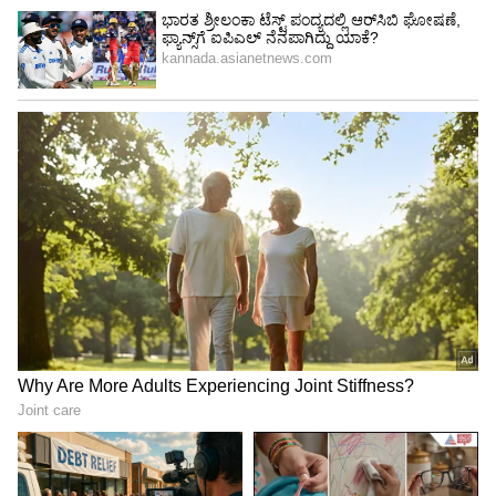
ಕೆಲಸಗಳು ಪೂರ್ಣಗೊಳ್ಳುತ್ತವೆ. ನಿಮ್ಮ ವೃತ್ತಿಜೀವನದಲ್ಲಿ ನೀವು
ಮುನ್ನಡೆಯುತ್ತೀರಿ.
5
6
Image Credit :
Asianet News
ವೃಶ್ಚಿಕ ರಾಶಿ
ವೃಶ್ಚಿಕ ರಾಶಿಯವರಿಗೆ ಬುಧನ ಉದಯ ಶುಭವೆಂದು
ಸಾಬೀತುಪಡಿಸುತ್ತದೆ. ಹಠಾತ್ ಆರ್ಥಿಕ ಲಾಭಗಳು ಸಾಧ್ಯ.
ನೀವು ಪ್ರವಾಸಕ್ಕೆ ಹೋಗಬಹುದು. ಪ್ರೇಮ ಜೀವನವು ಉತ್ತಮ
ಸಮಯವಾಗಿರುತ್ತದೆ.