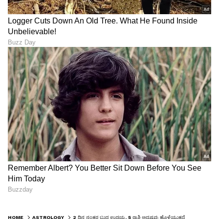
HOME
ASTROLOGY
2 ದಿನ ನಂತರ ಬುಧ ಉದಯ, 5 ರಾಶಿ ಅದೃಷ್ಟವು ಹೊಳೆಯುತ್ತದೆ, ವ್ಯವಹಾರದಲ್ಲಿ ಭಾರಿ ಲಾಭ