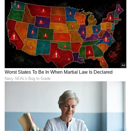
Image Credit :
Asianet News
ಕುಂಭ ರಾಶಿ
ಕುಂಭ ರಾಶಿಯವರ ಪ್ರೇಮ ಜೀವನಕ್ಕೆ ಬುಧನ ಉದಯವು
ಶುಭ ಮತ್ತು ಪ್ರಯೋಜನಕಾರಿಯಾಗಲಿದೆ. ನಿಮ್ಮ ಕೆಲಸದಲ್ಲಿ
ನೀವು ಯಶಸ್ಸನ್ನು ಕಾಣುವಿರಿ. ಆರ್ಥಿಕ ಲಾಭಗಳು ನಿಮ್ಮ
ಸೌಕರ್ಯ ಮತ್ತು ಐಷಾರಾಮಿಗಳನ್ನು ಹೆಚ್ಚಿಸುತ್ತವೆ.
LATEST VIDEOS