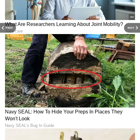
PREV
NEXT
ABOUT THE AUTHOR
Sushma Hegde
SH
ಸುವರ್ಣ ನ್ಯೂಸ್ ಸುದ್ದಿ ಮಾಧ್ಯಮದ ಡಿಜಿಟಲ್ ವಿಭಾಗದಲ್ಲಿ ಕಳೆದ
ಮೂರು ವರ್ಷಗಳಿಂದ ಕೆಲಸ ಮಾಡುತ್ತಿದ್ದೇನೆ. ದೃಶ್ಯ ಮಾಧ್ಯಮ,
ಡಿಜಿಟಲ್‌ ಮಾಧ್ಯಮದಲ್ಲಿ 5 ವರ್ಷ ಕೆಲಸ ಮಾಡಿದ ಅನುಭವವಿದೆ.
SDM ಉಜಿರೆಯಲ್ಲಿ ಪತ್ರಿಕೋದ್ಯಮದ ಸ್ನಾತಕೋತ್ತರ ಪದವಿ.
ಬುಧ
ಸುದ್ದಿಲೋಕದಲ್ಲಿ ರಾಜಕೀಯ, ದೇಶ, ಜ್ಯೋತಿಷ್ಯ, ಜೀವನಶೈಲಿ,
ರಾಶಿ
ಜ್ಯೋತಿಷ್ಯ
ವಾಣಿಜ್ಯ, ಕ್ರೈಂ ಸುದ್ದಿಗಳಲ್ಲಿ ಆಸಕ್ತಿ.