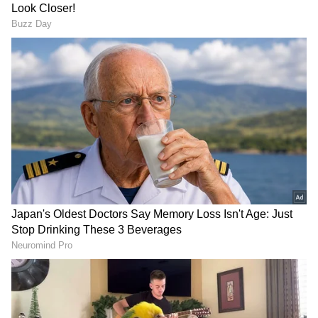
Image Credit :
Asianet News
ವೃಷಭ ರಾಶಿ
ವೃಷಭ ರಾಶಿಯವರಿಗೆ ಬುಧನ ಉದಯ ಶುಭಕರವಾಗಿರುತ್ತದೆ.
ಎಲ್ಲಾ ಪ್ರಯತ್ನಗಳಲ್ಲಿ ಯಶಸ್ಸು ಸಿಗುತ್ತದೆ. ಆತ್ಮವಿಶ್ವಾಸ
ಹೆಚ್ಚಾಗುತ್ತದೆ ಮತ್ತು ಆರೋಗ್ಯ ಸುಧಾರಿಸುತ್ತದೆ. ಉದ್ಯಮಿಗಳು
ಗಮನಾರ್ಹ ಪ್ರಯೋಜನಗಳನ್ನು ನೋಡುತ್ತಾರೆ. ಕುಟುಂಬ
ಜೀವನವು ಉತ್ತಮ ಸಮಯವಾಗಿರುತ್ತದೆ.