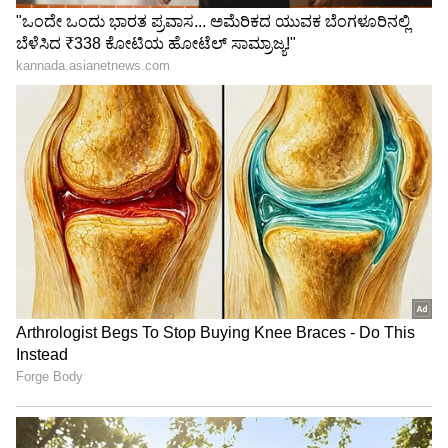
3
6
ಮೀನ ರಾಶಿ (Pisces)
ಮೀನ ರಾಶಿಯವರು ಸೂಕ್ಷ್ಮ ವ್ಯಕ್ತಿಗಳು. ಭಾವನಾತ್ಮಕ
ಮಟ್ಟದಲ್ಲಿ ಇತರರೊಂದಿಗೆ ಸಂಪರ್ಕ ಸಾಧಿಸುವ ಸಹಜ
ಸಾಮರ್ಥ್ಯವನ್ನು ಅವರು ಹೊಂದಿದ್ದಾರೆ. ಯಾರಾದ್ರೂ ಸುಳ್ಳು
ಹೇಳಿದ್ರೆ ಅವರಿಗೆ ಬೇಗನೆ ತಿಳಿಯುತ್ತೆ. ಈ ರಾಶಿಯವರು ಬಾಡಿ
ಲಾಂಗ್ವೇಜ್ (Body Language), ಧ್ವನಿ ಮತ್ತು ಮುಖದಲ್ಲಿನ
ಬದಲಾವಣೆ ಗಮನಿಸುವ ಮೂಲಕ ಸುಳ್ಳನ್ನು