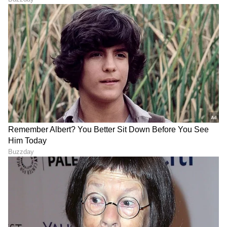
Vastu Tips: ಓಡುತ್ತಿರುವ 1
ಇಂದಿನಿಂದ ಐದು ದಿನ ಈ ಕನಸು
ಕುದುರೆಯ ಪ್ರತಿಮೆ ನಾಲ್ಕು ಲಾಭ
ಕಂಡ್ರೆ ನಿರ್ಲಕ್ಷ್ಯ ಬೇಡ, ಜೀವಕ್ಕೇ
ತರುತ್ತೆ, ಆದ್ರೆ ಸರಿಯಾದ ದಿಕ್ಕನ್ನು
ಅಪಾಯತರ್ಬಹುದು ಎಚ್ಚರ
ತಿಳ್ಕೊಳ್ಳಿ
ಇಂದು ಶನಿವಾರ ಚಂದ್ರನಿಂದ
ಜೂನ್ 21 ರಿಂದ ವೃಷಭ
ಬದಲಾಗಲಿದೆ ರಾಶಿ, ಯಾರಿಗೆ
ರಾಶಿಯಲ್ಲಿ ಮಂಗಳ, ಕರ್ಕ ಮತ್ತು