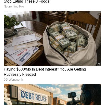
ವೃಶ್ಚಿಕ ರಾಶಿ (Scorpio)
ವೃಶ್ಚಿಕ ರಾಶಿಯವರು ಶಾರ್ಪ್ ಆಗಿರ್ತಾರೆ , ಜೊತೆಗೆ ಇವರಲ್ಲಿ
ಗ್ರಾಸ್ಪಿಂಗ್ ಪವರ್ ಸಹ ಹೆಚ್ಚಾಗಿರುತ್ತೆ.. ಅವರು ಜನರ
ಭಾವನೆಗಳು ಮತ್ತು ಉದ್ದೇಶಗಳನ್ನು ಆ ವ್ಯಕ್ತಿಯನ್ನು ನೋಡುವ
ಮೂಲಕವೇ ಅರ್ಥಮಾಡಿಕೊಳ್ಳುವ ಗುಣ ಹೊಂದಿರುತ್ತಾರೆ.
ಇದರಿಂದಾಗಿ ಇತರರು ಅವರನ್ನು ಮೋಸ ಮಾಡೋದು ಕಷ್ಟ.
ಅಪ್ರಮಾಣಿಕ ವ್ಯಕ್ತಿಯ ಚಲನವಲನವನ್ನು ಅವರು ಬೇಗ
ಕಂಡುಹಿಡಿಯುತ್ತಾರೆ. ಬೇಗನೆ ಯಾರ ಮಾತನ್ನೂ
ನಂಬೋದಿಲ್ಲ.