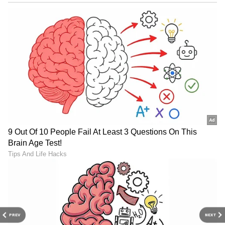
ಅರ್ಥಮಾಡಿಕೊಳ್ಳುತ್ತಾರೆ.
6
6
PREV
NEXT