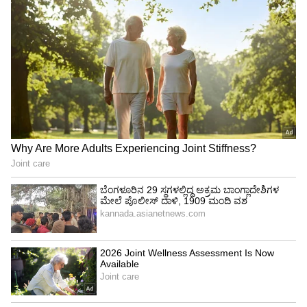
ಅರ್ಥಮಾಡಿಕೊಳ್ಳುತ್ತಾರೆ.
4
6