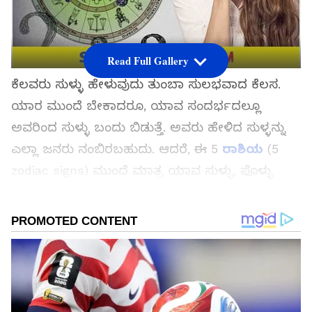
Read Full Gallery
ಕೆಲವರು ಸುಳ್ಳು ಹೇಳುವುದು ತುಂಬಾ ಸುಲಭವಾದ ಕೆಲಸ.
ಯಾರ ಮುಂದೆ ಬೇಕಾದರೂ, ಯಾವ ಸಂದರ್ಭದಲ್ಲೂ
ಅವರಿಂದ ಸುಳ್ಳು ಬಂದು ಬಿಡುತ್ತೆ. ಅವರು ಹೇಳಿದ ಸುಳ್ಳನ್ನು
ಎಲ್ಲಾ ಜನರು ನಂಬಿರಬಹುದು. ಆದರೆ, ಈ 5
ರಾಶಿಯ
(5
zodiac signs) ಮುಂದೆ ಮಾತ್ರ ಯಾವ ಸುಳ್ಳು, ಪೊಳ್ಳು
ನಡೆಯಲ್ಲ, ಯಾಕಂದ್ರೆ, ಈ ರಾಶಿಯವರು ಒಬ್ಬ ವ್ಯಕ್ತಿಯ
ಮಾತಿನಿಂದಲೇ ಆತ ಸುಳ್ಳು ಹೇಳುತ್ತಿದ್ದಾನೆಯೇ? ಅಥವಾ ನಿಜ
ಹೇಳುತ್ತಿದ್ದಾನೆಯೇ ಅನ್ನೋದನ್ನು ಸುಲಭವಾಗಿ ಪತ್ತೆ
ಹಚ್ಚುತ್ತಾರೆ. ಆ ರಾಶಿ ಯಾವುದು ತಿಳಿಯೋಣ.
ಸಮಗ್ರ ಸುದ್ದಿ ಮೂಲವನ್ನಾಗಿ asianet suvarna news ಅನ್ನು