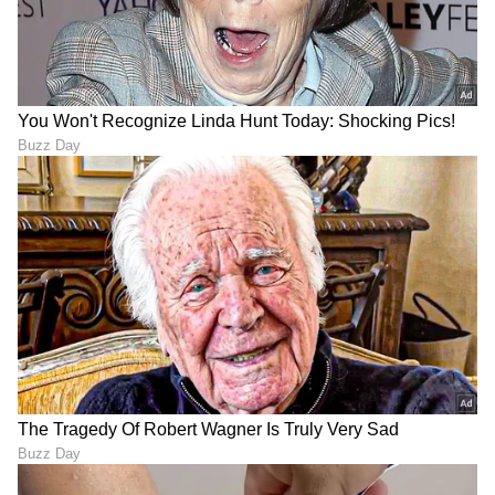
ಯಶಸ್ಸು? ಯಾರ ಬಜೆಟ್ ಖಾಲಿ?
ಮೀನ ಸೇರಿದಂತೆ ನಾಲ್ಕು ರಾಶಿಗೆ
ವೃತ್ತಿ ಲಾಭಗಳು ಮತ್ತು ಸಂತೋಷ
LATEST VIDEOS
"ರಾಜಕೀಯ ಬೇಡ, ಸಿನಿಮಾನೇ ಪ್ರಾಣ":
ಕನಕೋತ್ಸವದಲ್ಲಿ ರಿಷಬ್ ಶೆಟ್ಟಿ | Rishab
Shetty speech | Suvarna News
ಶೇ.50 ರಿಂದ ಶೇ.18 ಕ್ಕೆ TAX ಇಳಿಕೆ: ಮೋದಿ-
ಟ್ರಂಪ್ ಐತಿಹಾಸಿಕ ಒಪ್ಪಂದ | India US
Trade Deal | Party Rounds