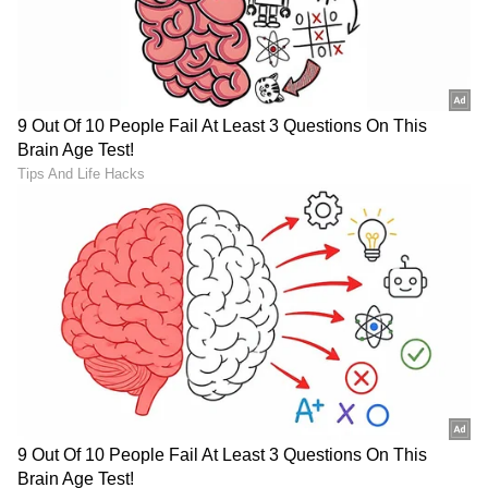
ತುಲಾ ರಾಶಿ (Libra)
ತುಲಾ ರಾಶಿಯವರು ಯಾವಾಗಲೂ ನ್ಯಾಯದ
ಪರವಾಗಿರ್ತಾರೆ. ಅವರು ಪರಿಸ್ಥಿತಿಯ ಎರಡೂ ಬದಿಗಳನ್ನು
ನೋಡುವ ಪ್ರತಿಭೆಯನ್ನು ಹೊಂದಿದ್ದಾರೆ, ಆದ್ದರಿಂದ ಅವರು
ಜನರ ಕಥೆಗಳಲ್ಲಿ ಯಾವುದು ನಿಜ, ಯಾವುದು ಸುಳ್ಳು
ಅನ್ನೋದನ್ನು ಸುಲಭವಾಗಿ ಅರ್ಥ ಮಾಡಿಕೊಳ್ಳುತ್ತಾರೆ.
ಇವರನ್ನು ಮೋಸ ಮಾಡುವ ಕೆಲಸಕ್ಕೆ ಮಾತ್ರ
ಹೋಗಲೇಬೇಡಿ.
LATEST VIDEOS