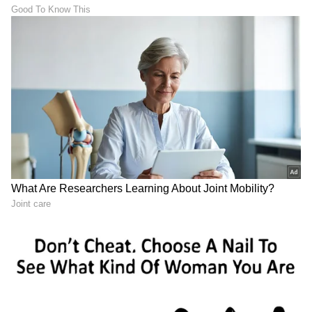
ABOUT THE AUTHOR
Suvarna News
SN
ರಾಶಿ
ಕನ್ಯಾ ರಾಶಿ
ತುಲಾ ರಾಶಿ