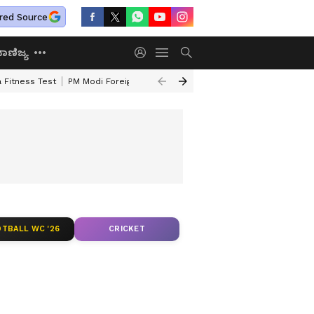
red Source
ಾಣಿಜ್ಯ
 Fitness Test
PM Modi Foreign Travel Expenditure
Valmiki Corporatio
TBALL WC '26
CRICKET