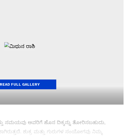
READ FULL GALLERY
್ತು ಸಮಯವು ಅವರಿಗೆ ಹೊಸ ದಿಕ್ಕನ್ನು ತೋರಿಸಬಹುದು,
ಗಿರುತ್ತದೆ. ಶುಕ್ರ ಮತ್ತು ಗುರುಗಳ ಸಂಯೋಗವು ನಿಮ್ಮ