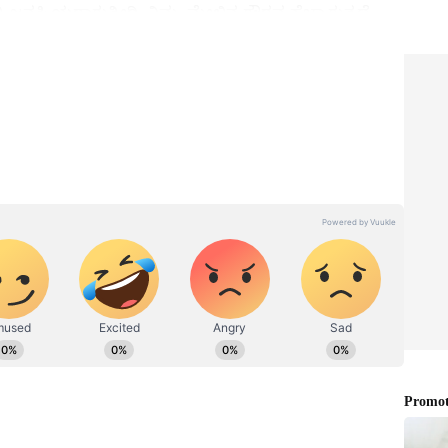
ಲಿ ಜನಪ್ರಿಯರಾಗುತ್ತೀರಿ. ನಿಮ್ಮ ಮೇಲಿನ ಗೌರವ ಹೆಚ್ಚಾಗುತ್ತದೆ.
. ಉದ್ಯೋಗಗಳನ್ನು ಹುಡುಕುತ್ತಿರುವವರಿಗೆ ಕೆಲವು ಒಳ್ಳೆಯ
 ಸಮರ್ಥ ಜನರೊಂದಿಗೆ ಸಂಪರ್ಕ ಸಾಧಿಸುತ್ತೀರಿ, ಅದು