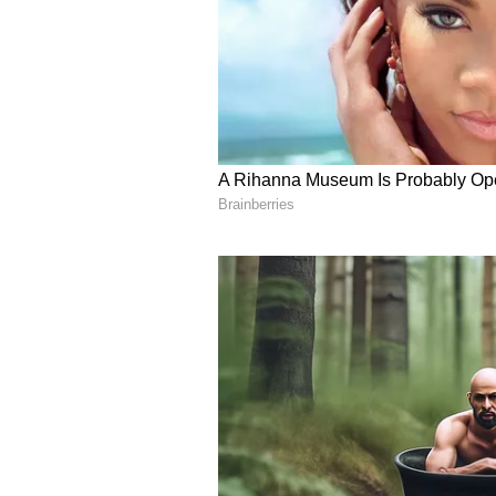
Image Credit :
Asianet News
ತುಲಾ ರಾಶಿ
ತುಲಾ ರಾಶಿಯವರಿಗೆ ಮೇ 14 ಪರಿಹಾರ ಮತ್
ಪರಿಹಾರ ಸಿಗುವ ಸಾಧ್ಯತೆಗಳಿವೆ. ದೀರ್ಘಕಾಲ
ನೀಡುತ್ತದೆ. ಉದ್ಯೋಗ ಬದಲಾಯಿಸಲು ಬಯಸು
ಆರ್ಥಿಕ ಲಾಭದ ಸಾಧ್ಯತೆಗಳಿವೆ. ಸ್ಥಗಿತಗ
ಜೀವನದಲ್ಲಿ ನಿಮ್ಮ ಜೀವನ ಸಂಗಾತಿಯಿಂದ ನಿ
ತಿಳುವಳಿಕೆಗಳು ಬಗೆಹರಿಯುತ್ತವೆ ಮತ್ತು ನಿ