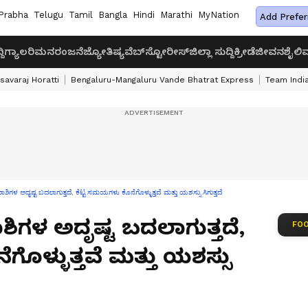
Prabha
Telugu
Tamil
Bangla
Hindi
Marathi
MyNation
Add Prefer
ದಿ
ಗ್ಯಾಲರಿ
ಮನರಂಜನೆ
ಜ್ಯೋತಿಷ್ಯ
ವೆಬ್‌ಸ್ಟೋರೀಸ್
ಜಿಲ್ಲಾ ಸುದ್ದಿ
ಕ್ರೀಡೆ
ಜೀವನಶೈಲಿ
ವ
savaraj Horatti
Bengaluru-Mangaluru Vande Bhatrat Express
Team India
ಿಗಳ ಅದೃಷ್ಟ ಬದಲಾಗುತ್ತದೆ, ಕೆಟ್ಟ ಸಮಯಗಳು ಕೊನೆಗೊಳ್ಳುತ್ತವೆ ಮತ್ತು ಯಶಸ್ಸು ಸಿಗುತ್ತದೆ
ಶಿಗಳ ಅದೃಷ್ಟ ಬದಲಾಗುತ್ತದೆ,
FOO
ೊಳ್ಳುತ್ತವೆ ಮತ್ತು ಯಶಸ್ಸು