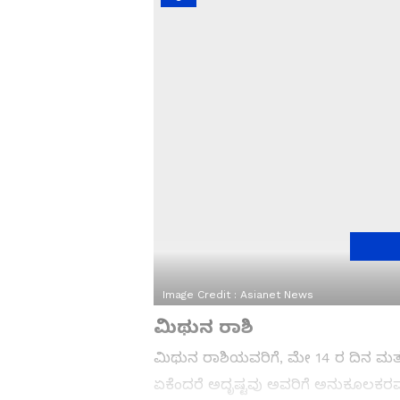
Image Credit :
Asianet News
ಮಿಥುನ ರಾಶಿ
ಮಿಥುನ ರಾಶಿಯವರಿಗೆ, ಮೇ 14 ರ ದಿನ ಮತ
ಏಕೆಂದರೆ ಅದೃಷ್ಟವು ಅವರಿಗೆ ಅನುಕೂಲಕರವಾ