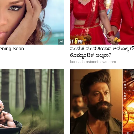
ತು ಪ್ರಗತಿಯನ್ನು ತರಬಹುದು. ನ್ಯಾಯಾಲಯದ ಪ್ರಕರಣಗಳಿಂದ
ದ ಪ್ರಕರಣದಲ್ಲಿ ಅನುಕೂಲಕರ ತೀರ್ಪು ನಿಮಗೆ ಮನಸ್ಸಿಗೆ ನೆಮ್ಮದಿ
ವವರಿಗೆ ಹೊಸ ಅವಕಾಶಗಳು ಸಿಗುತ್ತವೆ. ವ್ಯವಹಾರದಲ್ಲಿ
ೊಂಡ ಯೋಜನೆಗಳು ಮತ್ತೆ ಆರಂಭವಾಗಬಹುದು. ನಿಮ್ಮ ವೈವಾಹಿಕ
ಮಗೆ ಸಂಪೂರ್ಣ ಬೆಂಬಲ ಸಿಗುತ್ತದೆ. ಕುಟುಂಬದೊಳಗಿನ ತಪ್ಪು
ಮ್ಮ ಮನಸ್ಸು ಸಂತೋಷವಾಗಿರುತ್ತದೆ.