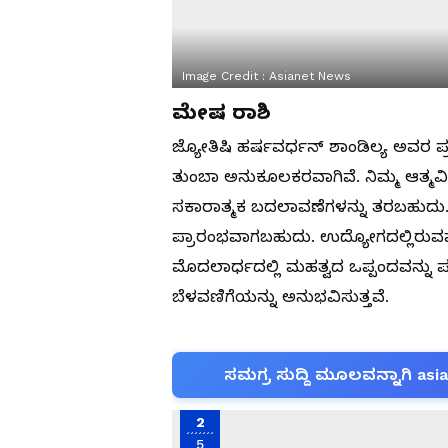
Image Credit :
Asianet News
ಮೇಷ ರಾಶಿ
ಜ್ಯೋತಿಷಿ ಹರ್ಷವರ್ಧನ್ ಶಾಂಡಿಲ್ಯ ಅವರ ಪ
ತುಂಬಾ ಅನುಕೂಲಕರವಾಗಿವೆ. ನಿಮ್ಮ ಆತ್ಮವಿಶ್
ಸಕಾರಾತ್ಮಕ ಬದಲಾವಣೆಗಳನ್ನು ತರಬಹುದು.
ಪ್ರಾರಂಭವಾಗಬಹುದು. ಉದ್ಯೋಗದಲ್ಲಿರುವವ
ಮೊದಲಾರ್ಧದಲ್ಲಿ ಮಹತ್ವದ ಒಪ್ಪಂದವನ್ನ
ಬೆಳವಣಿಗೆಯನ್ನು ಅನುಭವಿಸುತ್ತವೆ.
ಸಮಗ್ರ ಸುದ್ದಿ ಮೂಲವನ್ನಾಗಿ asi
2
5