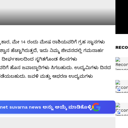
್ರಕಾರ, ಮೇ 14 ರಂದು ಮೇಷ ರಾಶಿಯವರಿಗೆ ಗ್ರಹ ಸ್ಥಾನಗಳು
RECO
ವಾಸ ಹೆಚ್ಚಾಗಿರುತ್ತದೆ, ಇದು ನಿಮ್ಮ ಜೀವನದಲ್ಲಿ ಗಮನಾರ್ಹ
 ದೀರ್ಘಕಾಲದಿಂದ ಸ್ಥಗಿತಗೊಂಡ ಕೆಲಸಗಳು
ರಿಗೆ ಹೊಸ ಜವಾಬ್ದಾರಿಗಳು ಸಿಗಬಹುದು. ಉದ್ಯಮಿಗಳು ದಿನದ
ು ಪಡೆಯಬಹುದು. ಜವಳಿ ಮತ್ತು ಆಭರಣ ಉದ್ಯಮಗಳು
anet suvarna news ಅನ್ನು ಆಯ್ಕೆ ಮಾಡಿಕೊಳ್ಳಿ