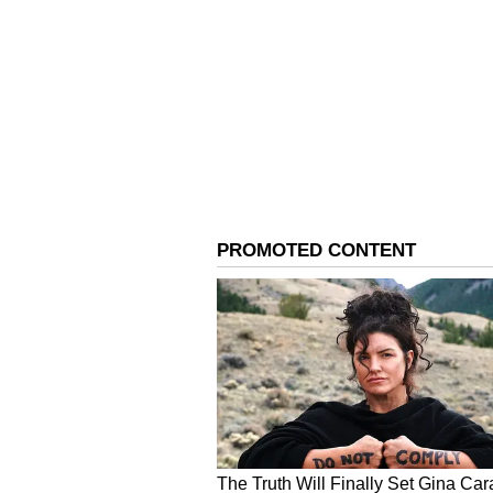
Image Credit :
Asianet News
ಸಿಂಹ ರಾಶಿ
ಸಿಂಹ ರಾಶಿಯವರಿಗೆ ಮೇ 14 ಯಶಸ್ಸು ಮತ್ತು
ಮೆಚ್ಚುಗೆಯನ್ನು ಪಡೆಯಬಹುದು. ನಿಮ್ಮ ಹಿ
ಸಂತೋಷಪಡುತ್ತಾರೆ. ಸರ್ಕಾರಿ ಉದ್ಯೋಗದಲ
ಸಿಗಬಹುದು. ನೀವು ಪ್ರಮುಖ ವ್ಯಕ್ತಿಯನ್ನು
ಸಾಬೀತುಪಡಿಸುತ್ತದೆ. ವ್ಯವಹಾರದಲ್ಲಿನ ಹೂಡಿಕ
ಸುಧಾರಿಸುತ್ತದೆ.