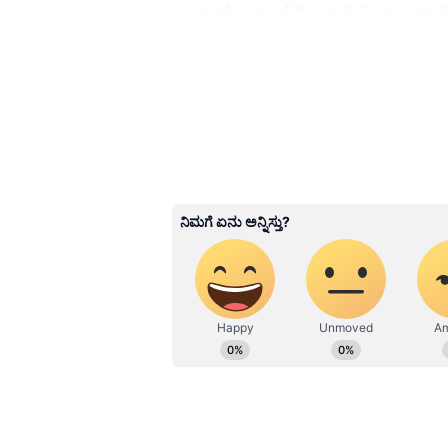
ಆಕರ್ಷಣೆಯನ್ನು ಹೆಚ್ಚಿಸುತ್ತದೆ. ನೀವು ಜನರಲ್
ಹೊಸ ಉದ್ಯೋಗಾವಕಾಶಗಳು ಹೊರಹೊಮ್ಮುತ್ತವೆ
ಸುದ್ದಿಗಳು ಸಿಗಬಹುದು. ನೀವು ಹೊಸ ಮತ್ತು
ಪ್ರಯೋಜನಕಾರಿಯಾಗಿದೆ.
3
5