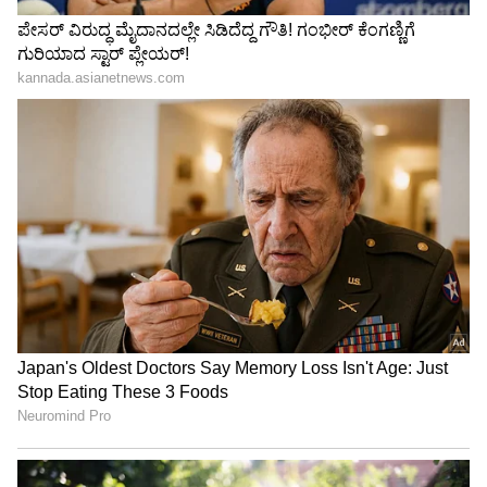
ವೃಷಭ ರಾಶಿ
ಇಂದು ಈ ರಾಶಿಯವರಿಗೆ ಅದೃಷ್ಟದ ಬಾಗಿಲು ತೆರೆಯಲಿದೆ.
ದೀರ್ಘಕಾಲದಿಂದ ನಿಮ್ಮನ್ನು ಕಾಡುತ್ತಿರುವ ಸಮಸ್ಯೆಗಳಿಗೆ
ಪರಿಹಾರ ಸಿಗಲಿದೆ. ವಿಶೇಷ ವ್ಯಕ್ತಿಗಳನ್ನು ಭೇಟಿಯಾಗುವ
ಸಾಧ್ಯತೆಗಳಿದ್ದು, ಸಮಾಜದಲ್ಲಿ ಜನರು ನಿಮ್ಮನ್ನು
ಗುರುತಿಸುತ್ತಾರೆ. ಸೂರ್ಯನಾಮ ಜಪ ಮಾಡಿ.
ಅದೃಷ್ಟ ಬಣ್ಣ: ಬಿಳಿ
ಅದೃಷ್ಟ ಸಂಖ್ಯೆ: 2