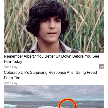
ಸ್ಥೈರ್ಯ ಸಿಗಲಿದೆ. ಹೊಸ ವಿಷಯಗಳ ಬಗ್ಗೆ ಜ್ಞಾನ ಸಿಗಲಿದ್ದು,
ಸಹೋದ್ಯೋಗಿಗಳಿಂದ ಕಲಹ ಮಾಡಿಕೊಳ್ಳಿ.
ಅದೃಷ್ಟ ಬಣ್ಣ: ಹಳದಿ
ಅದೃಷ್ಟ ಸಂಖ್ಯೆ: 4
11
13
Image Credit :
SOCIAL MEDIA
ಮಕರ ರಾಶಿ