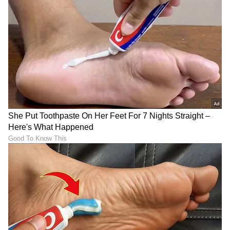
ಸಾಧ್ಯತೆಗಳಿವೆ. ಮನೆಯಿಂದ ಹೊರಗೆ ಹೋಗುವ ಮೊದಲು,
ನಿಮ್ಮ ಹೆತ್ತವರ ಪಾದಗಳನ್ನು ಮುಟ್ಟಿ ನಮಸ್ಕರಿಸಿ. ಇದರಿಂದ
ಕೆಲಸದಲ್ಲಿರುವ ಎಲ್ಲಾ ಅಡೆತಡೆಗಳು ದೂರವಾಗುತ್ತವೆ.
ಅದೃಷ್ಟ ಬಣ್ಣ: ಕೆಂಗಂದು
ಅದೃಷ್ಟ ಸಂಖ್ಯೆ: 3