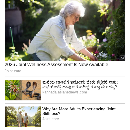
4
13
Image Credit :
OTHERS
ಮಿಥುನ ರಾಶಿ