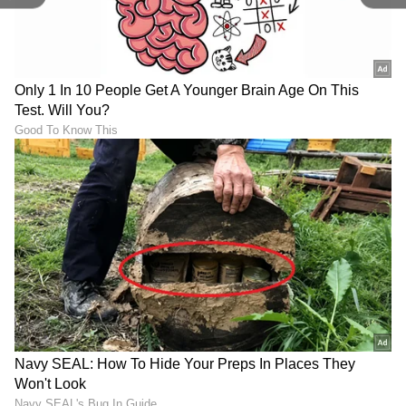
Image Credit :
SOCIAL MEDIA
ಸಿಂಹ ರಾಶಿ
ಹಾರ್ಡ್‌ವರ್ಕ್‌ನಿಂದ ನಿಮ್ಮ ಕುಟುಂಬದ ಸದಸ್ಯರ
ಬೇಡಿಕೆಗಳನ್ನು ಈಡೇರಿಸುತ್ತೀರಿ. ಪತ್ರಿಕೋದ್ಯಮಕ್ಕೆ
ಸಂಬಂಧಿಸಿದ ಜನರಿಗೆ ಇಂದು ಬಹಳ ಅದ್ಭುತ ಮತ್ತು
ಪ್ರಗತಿಪರ ದಿನವಾಗಿರುತ್ತದೆ. ಮನಸ್ಸಿನಲ್ಲಿ ತಳಮಳ
ಉಂಟಾಗುತ್ತಿದ್ರೆ, ಹಿಟ್ಟಿನಿಂದ ಮಾಡಿದ ಉಂಡೆಗಳನ್ನು
ಮೀನುಗಳಿಗೆ ಆಹಾರವಾಗಿ ನೀಡಿ. ಇದರಿಂದ ಇಡೀ ದಿನ
ನೆಮ್ಮದಿಯಾಗಿರುತ್ತದೆ. ಪೋಷಕರ ಆರೋಗ್ಯದ ಬಗ್ಗೆ
ಮುತುವರ್ಜಿ ತೆಗೆದುಕೊಳ್ಳಿ.
ಅದೃಷ್ಟ ಬಣ್ಣ: ಚಿನ್ನ
ಅದೃಷ್ಟ ಸಂಖ್ಯೆ: 1