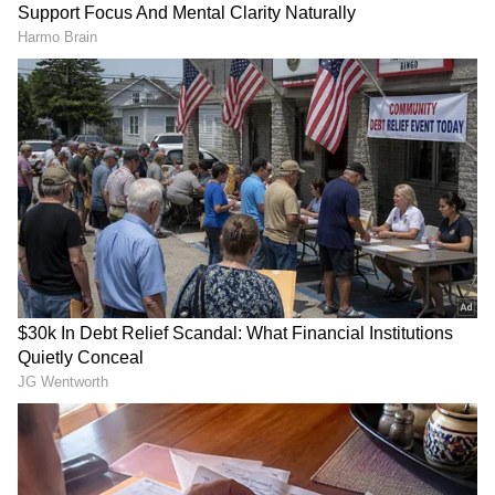
Image Credit :
SOCIAL MEDIA
ಮೇಷ ರಾಶಿ
ಇಂದು ಸೃಜನಶೀಲತೆಯ ಗೆಳೆಯರನ್ನು ಭೇಟಿಯಾಗುವ
ಸಮಯ ಬರುತ್ತದೆ. ಕಲ್ಲಿದ್ದಲು ಮತ್ತು ಸುಣ್ಣದ ವ್ಯಾಪಾರಿಗಳಿಗೆ
ಲಾಭ ಸಿಗಲಿದೆ. ಇಂದು ಇತರರಿಗಿಂತ ಹೆಚ್ಚು ಅಲರ್ಟ್
ಅಗಿರಬೇಕು. ಇಲ್ಲವಾದ್ರೆ ನಿಮ್ಮ ಸ್ಪರ್ಧಿಗಳು ನಿಮ್ಮನ್ನು ಹಿಂದೆ
ಹಾಕಬಹುದು.
ಅದೃಷ್ಟ ಬಣ್ಣ: ಕೆಂಪು
ಅದೃಷ್ಟ ಸಂಖ್ಯೆ: 9