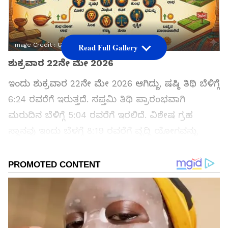
Image Credit :
Gemini Generated
Read Full Gallery
ಶುಕ್ರವಾರ 22ನೇ ಮೇ 2026
ಇಂದು ಶುಕ್ರವಾರ 22ನೇ ಮೇ 2026 ಆಗಿದ್ದು, ಷಷ್ಠಿ ತಿಥಿ ಬೆಳಿಗ್ಗೆ
6:24 ರವರೆಗೆ ಇರುತ್ತದೆ. ಸಪ್ತಮಿ ತಿಥಿ ಪ್ರಾರಂಭವಾಗಿ
ಮರುದಿನ ಬೆಳಿಗ್ಗೆ 5:04 ರವರೆಗೆ ಇರಲಿದೆ. ವಿಶೇಷ ಗ್ರಹ
ಸ್ಥಾನವು ಇಂದು ಬೆಳಗ್ಗೆ 8:19 ರವರೆಗೆ ವೃದ್ಧಿ ಯೋಗವನ್ನು
ಸೃಷ್ಟಿಸೋದರಿಂದ ಕೆಲ ರಾಶಿಯವರಿಗೆ ಪೂರ್ವಜರ ಆಸ್ತಿ
ಲಭಿಸುವ ಸಾಧ್ಯತೆಗಳಿವೆ. ಇಂದಿನ ರಾಶಿಗಳ ಭವಿಷ್ಯದ
ಮಾಹಿತಿ ಇಲ್ಲಿದೆ.
ಸಮಗ್ರ ಸುದ್ದಿ ಮೂಲವನ್ನಾಗಿ asianet suvarna news ಅನ್ನು
ಆಯ್ಕೆ ಮಾಡಿಕೊಳ್ಳಿ