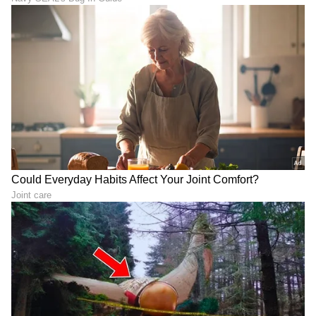
7
13
Image Credit :
OTHERS
ಕನ್ಯಾ ರಾಶಿ
ಬಿಡುವಿಲ್ಲದೇ ಕೆಲಸ ಮಾಡುವ ಈ ರಾಶಿಯವರಿಗೆ ಇಂದು
ಕುಟುಂಬದೊಂದಿಗೆ ಸಮಯ ಕಳೆಯಲು ಅವಕಾಶ ಸಿಗುತ್ತದೆ.
ಕಚೇರಿಯಲ್ಲಿ ಎಚ್ಚರಿಕೆಯಿಂದ ಕೆಲಸ ಮಾಡಿ, ತಾಳ್ಮೆ
ಕಾಪಾಡಿಕೊಳ್ಳಿ. ಹಣಕಾಸಿನ ವಿಚಾರದಲ್ಲಿ ಸರಿಯಾಗಿ
ಮಾತನಾಡಿದ ನಂತ್ರವೇ ಅಂತಿಮ ನಿರ್ಧಾರ ತೆಗೆದುಕೊಳ್ಳಿ.