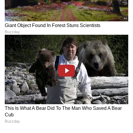
ಅದೃಷ್ಟ ಬಣ್ಣ: ಗಾಢ ಹಸಿರು
ಅದೃಷ್ಟ ಸಂಖ್ಯೆ: 6
8
13