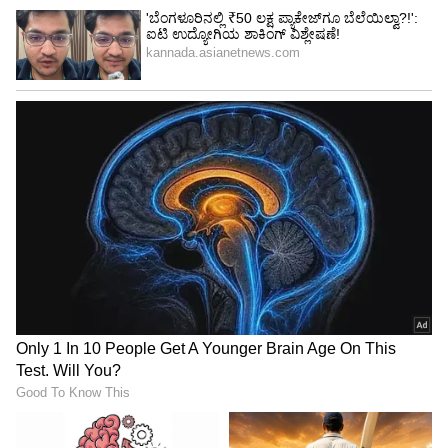
ಇಂದು ನೀವು ಮಾನಸಿಕವಾಗಿ ಬಲಶಾಲಿ, ಉತ್ತಮ ಮತ್ತು
ಆತ್ಮವಿಶ್ವಾಸದಿಂದ ಕೆಲಸಗಳನ್ನು ಮಾಡುತ್ತೀರಿ. ಅವಕಾಶಗಳು
ಬರಲಿದ್ದು, ಎಚ್ಚರಿಕೆಯಿಂದ ಆಯ್ಕೆ ಮಾಡಿಕೊಳ್ಳಬೇಕಾಗುತ್ತದೆ.
ತಜ್ಞರ ಸಲಹೆ ಪಡೆದುಕೊಂಡು ಹೂಡಿಕೆ ಮಾಡಿ. ಇದರಿಂದ
ಲಾಭ ಹೆಚ್ಚಾಗುತ್ತದೆ. ಕುಟುಂಬದಲ್ಲಿ ನಡೆಯುತ್ತಿರೋಈ
ಬೆಳವಣಿಗ ಬಗ್ಗೆ ಗಮನ ನೀಡೋದನ್ನು ಮರೆಯಬೇಡಿ.
ಅದೃಷ್ಟ ಬಣ್ಣ: ಹಸಿರು
ಅದೃಷ್ಟ ಸಂಖ್ಯೆ: 5
5
13