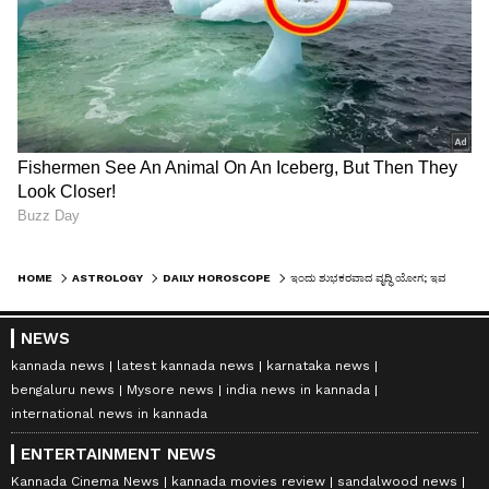
ಯಶಸ್ಸಿಗೆ ಇಂದು ತುಂಬಾ ಶ್ರಮಿಸಬೇಕಾಗುತ್ತದೆ. ಗೆಲುವಿಗಾಗಿ
ಪ್ರತಿಯೊಂದು ವಿಷಯದಲ್ಲಿಯೂ ಗಮನ ಹರಿಸಿ ಕೆಲಸ ಮಾಡಿ.
ಸಮಾಜದಲ್ಲಿ ಗೌರವ, ಸರ್ಕಾರಿ ಕೆಲಸಗಳು ಯಾವುದೇ
ಅಡೆತಡೆಯಿಲ್ಲದೇ ನಡೆಯಲಿವೆ. ಕಿರಿಯರೊಂದಿಗೆ ವಾದಗಳು
ಮತ್ತು ಭಿನ್ನಾಭಿಪ್ರಾಯಗಳ ಸಾಧ್ಯತೆ ಇದೆ. ಅನಗತ್ಯ ವೆಚ್ಚಗಳಿಗೆ
ಕಡಿವಾಣ ಹಾಕಿ.
ಅದೃಷ್ಟ ಬಣ್ಣ: ಕಪ್ಪು
HOME
ASTROLOGY
DAILY HOROSCOPE
ಇಂದು ಶುಭಕರವಾದ ವೃದ್ಧಿ ಯೋಗ; ಇವರಿಗೆ ಸಿಗಲಿದೆ ಪೂರ್ವಜರ ಆಸ್ತಿ, 12 ರಾಶಿಗಳ ಭವಿಷ್ಯ
ಅದೃಷ್ಟ ಸಂಖ್ಯೆ: 10
NEWS
kannada news
latest kannada news
karnataka news
bengaluru news
Mysore news
india news in kannada
international news in kannada
ENTERTAINMENT NEWS
Kannada Cinema News
kannada movies review
sandalwood news