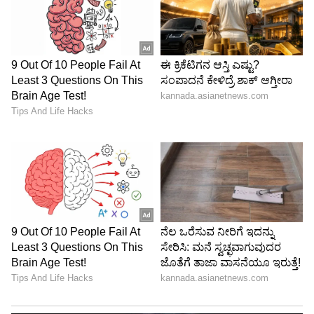
Image Credit :
OTHERS
ಕರ್ಕಾಟಕ
ನೀವು ಬಯಸಿದ ಪ್ರೀತಿ ನಿಮ್ಮದಾಗುತ್ತದೆ. ಮನೆಯಲ್ಲಿ ನೀವು
ಸೆಂಟರ್ ಆಫ್ ಅಟ್ರಾಕ್ಷನ್ ಆಗಿರುತ್ತೀರಿ. ಉದ್ಯೋಗಿಗಳಿಗೆ
ಹೊಸ ಅವಕಾಶಗಳು ಒಲಿದು ಬರಲಿವೆ. ಪ್ರೇಮ ಸಂಬಂಧದ
ಕುರಿತು ಕುಟುಂಬಸ್ಥರೊಂದಿಗೆ ಚರ್ಚೆ ಮಾಡಿ.ಹಣಕಾಸಿನ
ವಹಿವಾಟುಗಳಲ್ಲಿ ವಿಶೇಷವಾಗಿ ಜಾಗರೂಕರಾಗಿರಿ. ನಾಳೆ
ದೈಹಿಕವಾಗಿ ಗಾಯಗೊಳ್ಳುವ ಸಾಧ್ಯತೆಯಿದೆ.
ಅದೃಷ್ಟ ಬಣ್ಣ: ಹಾಲಿನ ಬಿಳಿ ಬಣ್ಣ
ಅದೃಷ್ಟ ಸಂಖ್ಯೆ: 7