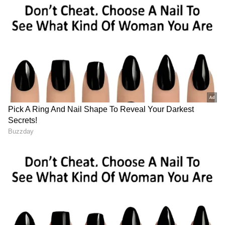
Image Credit :
OTHERS
ತುಲಾ ರಾಶಿ
ಇಂದು ಈ ರಾಶಿಯ ಜನರಿಗೆ ಎಲ್ಲಾ ವಲಯದಲ್ಲಿಯೂ
ಯಶಸ್ಸು ಸಿಗಲಿದೆ. ಉನ್ನತ ಅಧಿಕಾರಿಗಳಿಂದ ಮೆಚ್ಚುಗೆ, ಸಂಬಳ
ಏರಿಕೆಯಂತಹ ಸುದ್ದಿಗಳನ್ನು ಕೇಳುತ್ತೀರಿ. ದೀರ್ಘ ಸಮಯದ
ಒತ್ತಡಗಳು ನಿವಾರಣೆಯಾಗುತ್ತದೆ. ಹಾಗೆಯೇ ಪೂರ್ವಜರ ಆಸ್ತಿ
ವ್ಯಾಜ್ಯಗಳು ನಿವಾರಣೆಯಾಗಿ ಗೆಲುವು ನಿಮ್ಮದಾಗಲಿದೆ.
ಅದೃಷ್ಟ ಸಂಖ್ಯೆ: ತಿಳಿ ನೀಲಿ