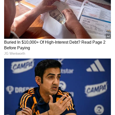
Related Articles
44 ವರ್ಷಗಳ ಬಳಿಕ 3 ರಾಶಿಚಕ್ರದ ಮೇಲೆ ಶನಿ ದೇವನ
ದಯೆ; ತೆರೆಯಲಿದೆ ಅದೃಷ್ಟದ ಬಾಗಿಲು
Adhik Maas 2026: ಅಧಿಕ ಮಾಸದಲ್ಲಿ ಈ 5 ವಸ್ತು
ದಾನ ಮಾಡಿದ್ರೆ… ಅದೃಷ್ಟದ ಬಾಗಿಲು ಓಪನ್
3
13
Image Credit :
Others