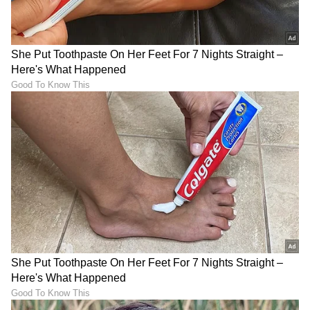
10
13
Image Credit :
OTHERS
ಧನು ರಾಶಿ
ಬುದ್ಧಿವಂತಿಕೆಯಿಂದ ಉತ್ತಮ ಹಣ ಗಳಿಸುವಲ್ಲಿ
ಯಶಸ್ವಿಯಾಗುತ್ತೀರಿ. ಆದ್ರೆ ಹಠಾತ್ ವೆಚ್ಚಗಳಿಂದ ಹಣ
ಉಳಿತಾಯ ಮಾಡಲು ಕಷ್ಟವಾಗಬಹುದು. ಸ್ನೇಹಿತರು ನಿಮಗೆ
ಸಹಾಯ ಮಾಡಲಿದ್ದು, ಆಪ್ತರಿಂದ ಬೆಂಬಲ ಮತ್ತು ಮಾನಸಿಕ