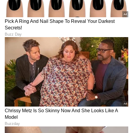
ಅದೃಷ್ಟ ಸಂಖ್ಯೆ: 8
9
13
Image Credit :
OTHERS
ವೃಶ್ಚಿಕ ರಾಶಿ
ಇಂದು ನಿಮಗೆ ಮಿಶ್ರ ದಿನವಾಗಿದ್ದು, ಮಾಡುವ ಎಲ್ಲಾ ಕೆಲಸ
ಮತ್ತು ತೆಗೆದುಕೊಳ್ಳುವ ನಿರ್ಧಾರಗಳ ಬಗ್ಗೆ ಎಚ್ಚರಿಕೆಯಿಂದಿರಿ.
ಸಂಗಾತಿ ಅಥವಾ ಕುಟುಂಬದ ಹಿರಿಯರ ಸಲಹೆಗಳನ್ನು
ಪರಿಗಣಿಸಿ. ಸಹೋದ್ಯೋಗಿಗಳ ಜೊತೆ ಕಿರಿಕಿರಿ ಮಾಡಿಕೊಳ್ಳುವ