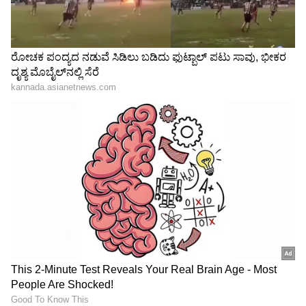
ಟೂರ್ನಿಯಿಂದ ಬಂದ ₹2.60 ಕೋಟಿ ಹಣದಲ್ಲಿ ಮನೆಯ
ಸಾಲ ತೀರಿಸಿದ ಈ ಕ್ರಿಕೆಟಿಗ!
IPL 2026 ಫೈನಲ್ ಸೋಲಿನ ಬೆನ್ನಲ್ಲೇ ಈ ಮೂವರಿಗೆ
ಗುಜರಾತ್ ಟೈಟಾನ್ಸ್ ಗೇಟ್‌ಪಾಸ್? ಈ ಲಿಸ್ಟ್‌ನಲ್ಲಿದೆ
ಅಚ್ಚರಿ ಹೆಸರು
3
6
Image Credit :
Getty
ಗಿಲ್ ಜತೆ ಜೈಸ್ವಾಲ್ ಓಪನ್ನರ್?
ಯಶಸ್ವಿ ಜೈಸ್ವಾಲ್ ಏಕದಿನ ಮಾದರಿಯಲ್ಲಿ ಭಾರತ ತಂಡದಲ್ಲಿ
ತಮ್ಮ ಸ್ಥಾನ ಭದ್ರಪಡಿಸಿಕೊಳ್ಳಲು ಹೆಣಗಾಡುತ್ತಿದ್ದಾರೆ. ಸದ್ಯ