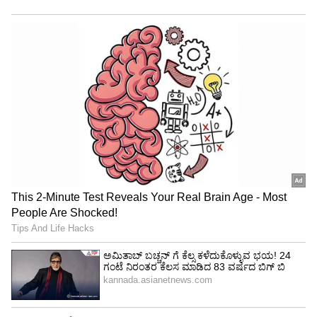
ರೋಹಿತ್ ಶರ್ಮಾ ಫಿಟ್ನೆಸ್ ಬಗ್ಗೆ ಪ್ರಶ್ನೆಗಳು ಎದ್ದಿರುವುದರಿಂದ
ರೋಹಿತ್ ಕೂಡಾ ಅಲಭ್ಯರಾದರೇ ಗಿಲ್ ಜತೆ ಜೈಸ್ವಾಲ್
ಭಾರತ ಪರ ಇನ್ನಿಂಗ್ಸ್ ಆರಂಭಿಸುವ ಸಾಧ್ಯತೆಯಿದೆ.
4
6