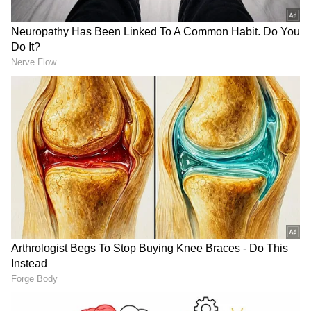
Image Credit :
ANI
ವಿರಾಟ್ ಕೊಹ್ಲಿ ಸ್ಥಾನಕ್ಕೆ ಜೈಸ್ವಾಲ್‌ಗೆ ಮಣೆ
ಹೌದು, ತಾರಾ ಕ್ರಿಕೆಟಿಗ ವಿರಾಟ್‌ ಕೊಹ್ಲಿ ಗಾಯದ
ಕಾರಣದಿಂದ ಅಫ್ಘಾನಿಸ್ತಾನ ವಿರುದ್ಧ 3 ಪಂದ್ಯಗಳ ಏಕದಿನ
ಸರಣಿಗೆ ಗೈರಾಗಲಿದ್ದು, ಅವರ ಬದಲು ರಾಜಸ್ಥಾನ ರಾಯಲ್ಸ್
ತಂಡದ ಆರಂಭಿಕ ಬ್ಯಾಟರ್ ಯಶಸ್ವಿ ಜೈಸ್ವಾಲ್‌ರನ್ನು ತಂಡಕ್ಕೆ
ಸೇರಿಸಿಕೊಳ್ಳಲಾಗಿದೆ.