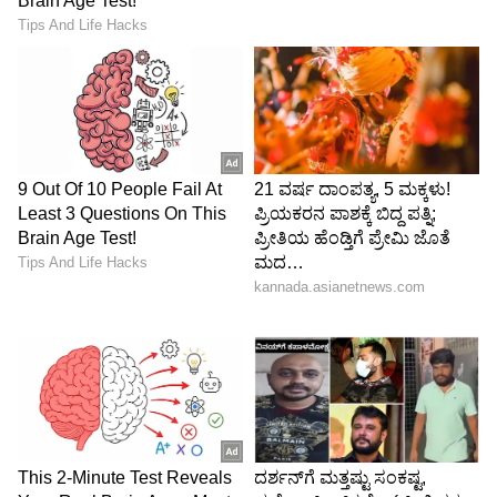
5
6
Image Credit :
ANI
ಇಂಗ್ಲೆಂಡ್ ಎದುರಿನ ಸರಣಿಗೆ ಕೊಹ್ಲಿ ತಂಡ ಕೂಡಿಕೊಳ್ಳುವ
ಸಾಧ್ಯತೆ
‘ಕೊಹ್ಲಿ ಬದಲು ಜೈಸ್ವಾಲ್‌ ಅಫ್ಘಾನಿಸ್ತಾನ ಸರಣಿಯಲ್ಲಿ
ಆಡಲಿದ್ದಾರೆ. ಇಂಗ್ಲೆಂಡ್‌ ಸರಣಿಗೆ ಕೊಹ್ಲಿ ಫಿಟ್‌ ಆಗಬಹುದು.
ಆದರೆ ಖಚಿತವಿಲ್ಲ. ಅವರು ಯಾವಾಗ ಚೇತರಿಸಿಕೊಳ್ಳಲಿದ್ದಾರೆ
ಎಂಬುದರ ಬಗ್ಗೆ ಫಿಸಿಯೋಗಳು ಇನ್ನೂ ಮಾಹಿತಿ ನೀಡಿಲ್ಲ’
ಎಂದು ಆಯ್ಕೆ ಸಮಿತಿ ಮುಖ್ಯಸ್ಥ ಅಜಿತ್‌ ಅಗರ್ಕರ್‌ ಶನಿವಾರ
ಪತ್ರಿಕಾಗೋಷ್ಠಿಯಲ್ಲಿ ಮಾಹಿತಿ ನೀಡಿದರು. ಇಂಗ್ಲೆಂಡ್‌ ಸರಣಿ