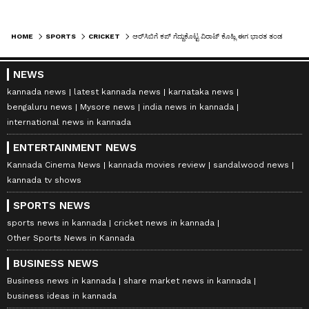
HOME
SPORTS
CRICKET
ಆರ್‌ಸಿಬಿಗೆ ಕಪ್ ಗೆದ್ದುಕೊಟ್ಟ ವಿರಾಟ್ ಕೊಹ್ಲಿ ಈಗ ಭಾರತ ತಂಡದಿಂದ ಔಟ್! ರಾಜಸ್ಥಾನ ರಾಯಲ್ಸ್ ಆರಂಭಿಕ ಬ್ಯಾಟರ್‌ಗೆ ಜಾಕ್‌ಪಾಟ್!
NEWS
kannada news
latest kannada news
karnataka news
bengaluru news
Mysore news
india news in kannada
international news in kannada
ENTERTAINMENT NEWS
Kannada Cinema News
kannada movies review
sandalwood news
kannada tv shows
SPORTS NEWS
sports news in kannada
cricket news in kannada
Other Sports News in Kannada
BUSINESS NEWS
Business news in kannada
share market news in kannada
business ideas in kannada