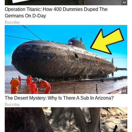
ಕ್ರಿಕೆಟ್ ಮತ್ತು ಕ್ರೀಡಾ ಜಗತ್ತಿನ (
Sports News in
Kannada
) ಕ್ಷಣಕ್ಷಣದ ಕನ್ನಡ ಸುದ್ದಿ ಅಪ್ಡೇಟ್‌ಗಳಿಗಾಗಿ
ಏಷ್ಯಾನೆಟ್ ಸುವರ್ಣ ನ್ಯೂಸ್‌ ಫಾಲೋ ಮಾಡಿ.
IPL
Live
ಸೇರಿದಂತೆ ಟೀಂ ಇಂಡಿಯಾದ ಬ್ರೇಕಿಂಗ್ ಸುದ್ದಿ
(
Cricket News in Kannada
), ವಿಶೇಷ ವರದಿಗಳು
ಮತ್ತು ನೇರ ಪ್ರಸಾರಗಳೊಂದಿಗೆ ಸಂಪೂರ್ಣ ಮಾಹಿತಿ
ನಿಮ್ಮ ಒಂದೇ ಕ್ಲಿಕ್‌ನಲ್ಲಿ ಲಭ್ಯ. ಏಷ್ಯಾನೆಟ್ ಸುವರ್ಣ
ನ್ಯೂಸ್ ಅಧಿಕೃತ ಆ್ಯಪ್ ಡೌನ್‌ಲೋಡ್ ಮಾಡಿ ಹಾಗೂ
ಎಲ್ಲಾ ಅಪ್‌ಡೇಟ್ ಗಳನ್ನು ಪಡೆಯಿರಿ.