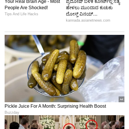
ಇಂಗ್ಲೆಂಡ್‌ ಏಕದಿನ ಜು.13ಕ್ಕೆ ಆರಂಭಗೊಳ್ಳಲಿದೆ.
6
6