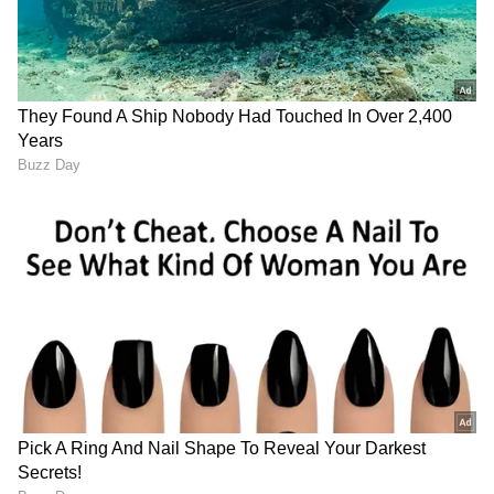
ಆಫ್ಘಾನ್ ವಿರುದ್ದದ ಟೆಸ್ಟ್: ಮೊದಲ
ಎಲ್ಲಾ ಖರ್ಚು ವೆಚ್ಚ ಬಿಸಿಸಿಐ
ದಿನವೇ ಕೆ ಎಲ್ ರಾಹುಲ್,
ನೋಡಿಕೊಳ್ಳಲಿದೆ, ವೈಭವ್
ಶುಭ್‌ಮನ್ ಗಿಲ್ ಅಬ್ಬರದ ಶತಕ!
ಸೂರ್ಯವಂಶಿಗಾಗಿ ಮಹತ್ವದ
ನಿರ್ಧಾರ
ಟೀಂ ಇಂಡಿಯಾಗೆ
2024ರಿಂದ ಸೂರ್ಯಕುಮಾರ್
ಆಯ್ಕೆಯಾಗುತ್ತಿದ್ದಂತೆ ಸಚಿನ್
ಹಾರ್ದಿಕ್ ನಡುವೆ ಕಿತ್ತಾಟ, ಟಿ20
ತೆಂಡೂಲ್ಕರ್ ದಾಖಲೆ ಮುರಿದ
ಟೀಂ ಬದಲಾವಣೆ ಹಿಂದಿನ ಕಾರಣ
ವೈಭವ್ ಸೂರ್ಯವಂಶಿ
ಬಯಲು
LATEST VIDEOS
"ರಾಜಕೀಯ ಬೇಡ, ಸಿನಿಮಾನೇ ಪ್ರಾಣ":
ಕನಕೋತ್ಸವದಲ್ಲಿ ರಿಷಬ್ ಶೆಟ್ಟಿ | Rishab