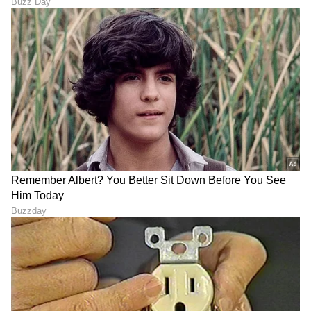
Shetty speech | Suvarna News
ಶೇ.50 ರಿಂದ ಶೇ.18 ಕ್ಕೆ TAX ಇಳಿಕೆ: ಮೋದಿ-
ಟ್ರಂಪ್ ಐತಿಹಾಸಿಕ ಒಪ್ಪಂದ | India US
Trade Deal | Party Rounds