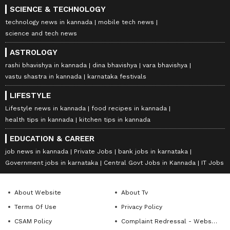
SCIENCE & TECHNOLOGY
technology news in kannada
mobile tech news
science and tech news
ASTROLOGY
rashi bhavishya in kannada
dina bhavishya
vara bhavishya
vastu shastra in kannada
karnataka festivals
LIFESTYLE
Lifestyle news in kannada
food recipes in kannada
health tips in kannada
kitchen tips in kannada
EDUCATION & CAREER
job news in kannada
Private Jobs
bank jobs in karnataka
Government jobs in karnataka
Central Govt Jobs in Kannada
IT Jobs
About Website
About Tv
Terms Of Use
Privacy Policy
CSAM Policy
Complaint Redressal - Website