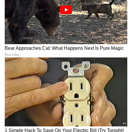
ABOUT THE AUTHOR
Naveen Kodase
NK
ನವೀನ್ ಕೊಡಸೆ ಏಷ್ಯಾನೆಟ್ ಕನ್ನಡದಲ್ಲಿ ಮುಖ್ಯ ಉಪಸಂಪಾದಕ.
ಕಳೆದ 9 ವರ್ಷಗಳಿಂದಲೂ ಮಾಧ್ಯಮ ಜಗತ್ತಿನಲ್ಲಿದ್ದೇನೆ. ಅಪ್ಪಟ
ಮಲೆನಾಡಿನ ಹುಡುಗ. ಕುವೆಂಪು ವಿವಿಯ ಪತ್ರಿಕೋದ್ಯಮ ಪದವಿ ಇದೆ.
ರಾಜ್‌ ನ್ಯೂಸ್‌ ಮೂಲಕ ಮಾಧ್ಯಮ ಲೋಕಕ್ಕೆ ಕಾಲಿಟ್ಟವನು.
ಕ್ರಿಕೆಟ್
ಡಿಜಿಟಲ್‌ ಮಾಧ್ಯಮ ಲೋಕದಲ್ಲಿ ಪಳಗಿದರೂ, ಕಲಿಯೋದಿದೆ ಅಪಾರ.
ಟೀಮ್ ಇಂಡಿಯಾ
ವಿರಾಟ್ ಕೊಹ್ಲಿ
ಅಫ್ಘಾನಿಸ್ತಾನ
ಕ್ರೀಡೆ, ರಾಜಕೀಯ, ಸಾಹಿತ್ಯದಲ್ಲಿದೆ ಆಸಕ್ತಿ. ಕ್ರೀಡಾ ಸುದ್ದಿಯೇ ನನ್ನ
ಜೀವಾಳ.