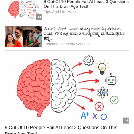
Image Credit :
Getty
ಭಾರತ-ಆಫ್ಘಾನಿಸ್ತಾನ ನಡುವಿನ ಮೂರು ಪಂದ್ಯಗಳ
ಸರಣಿ
ಆಫ್ಘಾನಿಸ್ತಾನ ಎದುರಿನ 3 ಪಂದ್ಯಗಳ ಸರಣಿಯ ಮೊದಲ
ಪಂದ್ಯಕ್ಕೆ ಧರ್ಮಶಾಲಾ ಆತಿಥ್ಯ ವಹಿಸಲಿದೆ. ಇದಾದ ಬಳಿಕ
ಉಭಯ ತಂಡಗಳು ಜೂನ್ 17ರಂದು ಲಖನೌದಲ್ಲಿ ಎರಡನೇ
ಪಂದ್ಯವನ್ನಾಡಲಿದೆ. ಇನ್ನು ಜೂನ್ 20ರಂದು ಚೆನ್ನೈನ ಚೆಪಾಕ್‌
ಮೈದಾನದಲ್ಲಿ ಮೂರನೇ ಹಾಗೂ ಕೊನೆಯ ಏಕದಿನ
ಪಂದ್ಯವನ್ನಾಡಲಿದೆ.