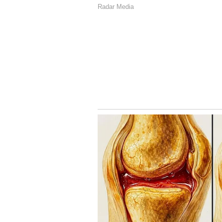
Image Credit :
ANI
ಐಪಿಎಲ್ ಹರಾಜಿನಲ್ಲಿ ಮುಕುಲ್ 
ಕಡೆಗೂ ಕಳೆದ ವರ್ಷ ನಡೆದ ಐಪಿಎಲ್ ಮಿನಿ ಹ
ಚೌಧರಿಯವರನ್ನು ಲಖನೌ ಸೂಪರ್ ಜೈಂಟ್ಸ್ 
ಇದು ಮುಕುಲ್ ಚೌಧರಿಯ ಬದುಕು ಬದಲಿಸು