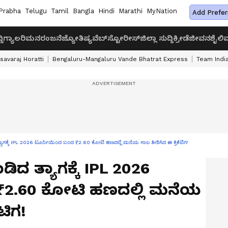
Prabha
Telugu
Tamil
Bangla
Hindi
Marathi
MyNation
Add Prefer
ದಿ
ಗ್ಯಾಲರಿ
ಮನರಂಜನೆ
ಜ್ಯೋತಿಷ್ಯ
ವೆಬ್‌ಸ್ಟೋರೀಸ್
ಜಿಲ್ಲಾ ಸುದ್ದಿ
ಕ್ರೀಡೆ
ಜೀವನಶೈಲಿ
ವ
savaraj Horatti
Bengaluru-Mangaluru Vande Bhatrat Express
Team India
ಾಗಕ್ಕೆ IPL 2026 ಟೂರ್ನಿಯಿಂದ ಬಂದ ₹2.60 ಕೋಟಿ ಹಣದಲ್ಲಿ ಮನೆಯ ಸಾಲ ತೀರಿಸಿದ ಈ ಕ್ರಿಕೆಟಿಗ!
ದ ತ್ಯಾಗಕ್ಕೆ IPL 2026
₹2.60 ಕೋಟಿ ಹಣದಲ್ಲಿ ಮನೆಯ
ಟಿಗ!