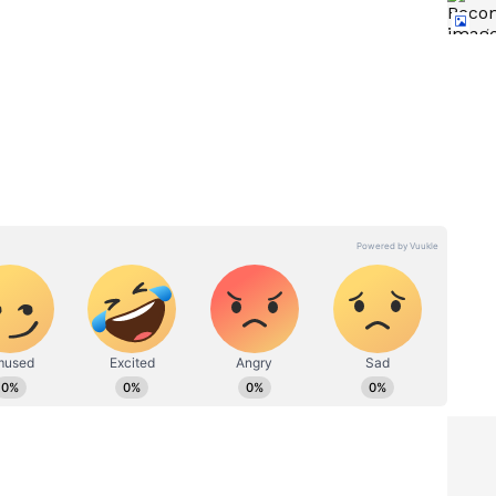
ಶ್ರೇಷ್ಠ
IPL 2026 ಟೂರ್ನಿಯಲ್ಲಿ ಅತಿ ದೊಡ್ಡ
್ಶನ್,
ಸಿಕ್ಸರ್ ಬಾರಿಸಿದ ಟಾಪ್-5
!
ಬ್ಯಾಟರ್‌ಗಳಿವರು! ವೈಭವ್
ಸೂರ್ಯವಂಶಿಗಿಲ್ಲ ಸ್ಥಾನ