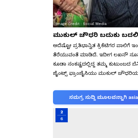
Image Credit :
Social Media
ಮುಕುಲ್ ಚೌಧರಿ ಬದುಕು ಬದಲಿ
ಅದೆಷ್ಟೋ ಪ್ರತಿಭಾನ್ವಿತ ಕ್ರಿಕೆಟಿಗರ ಪಾಲಿ
ತೆರೆಯುವಂತೆ ಮಾಡಿದೆ. ಇದೀಗ ಲಖನೌ ಸೂಪ
ಕೂಡಾ ಸಂಕಷ್ಟದಲ್ಲಿದ್ದ ತಮ್ಮ ಕುಟುಂಬದ ಬೆನ್
ಜೈಂಟ್ಸ್ ಫ್ರಾಂಚೈಸಿಯು ಮುಕುಲ್ ಚೌಧರಿಯನ್
ಸಮಗ್ರ ಸುದ್ದಿ ಮೂಲವನ್ನಾಗಿ asi
2
6