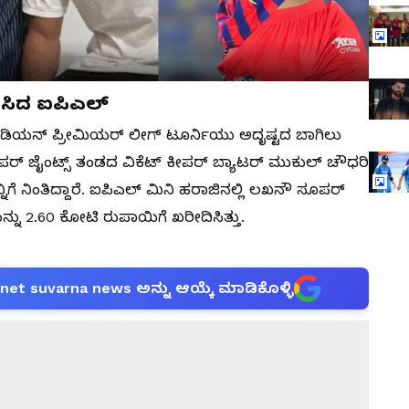
ಸಿದ ಐಪಿಎಲ್
ಗೆ ಇಂಡಿಯನ್ ಪ್ರೀಮಿಯರ್ ಲೀಗ್ ಟೂರ್ನಿಯು ಅದೃಷ್ಟದ ಬಾಗಿಲು
ರ್ ಜೈಂಟ್ಸ್ ತಂಡದ ವಿಕೆಟ್ ಕೀಪರ್ ಬ್ಯಾಟರ್ ಮುಕುಲ್ ಚೌಧರಿ
ನಿಗೆ ನಿಂತಿದ್ದಾರೆ. ಐಪಿಎಲ್ ಮಿನಿ ಹರಾಜಿನಲ್ಲಿ ಲಖನೌ ಸೂಪರ್
ನು 2.60 ಕೋಟಿ ರುಪಾಯಿಗೆ ಖರೀದಿಸಿತ್ತು.
anet suvarna news ಅನ್ನು ಆಯ್ಕೆ ಮಾಡಿಕೊಳ್ಳಿ