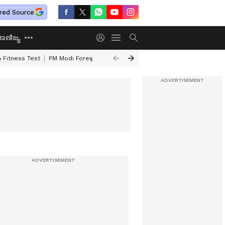
red Source
ಾಣಿಜ್ಯ
 Fitness Test
PM Modi Foreign Travel Expenditure
Valmiki Corporatio