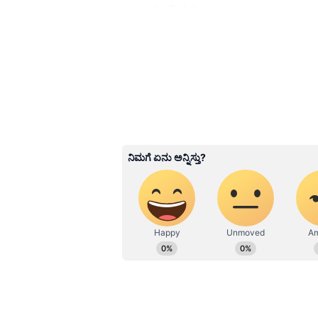
ಸಾಲ ಮಾಡಿದ್ದರು.
Related Articles
IPL 2026 ಟೂರ್ನಿಯ ಸರ್ವ
ತಂಡ ಪ್ರಕಟ; ಸಾಯಿ ಸುದರ
ಶುಭ್‌ಮನ್ ಗಿಲ್‌ಗಿಲ್ಲ ಸ್ಥಾನ
3
6