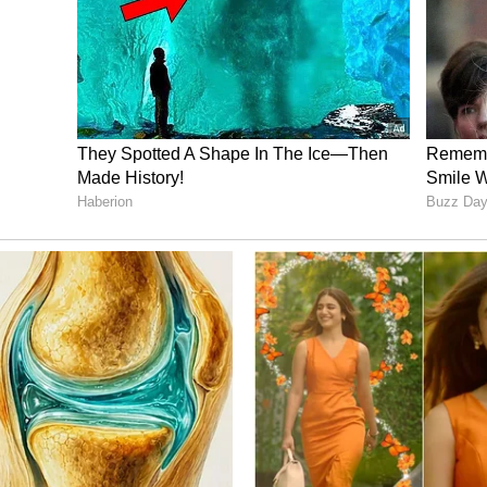
ಚೌಧರಿಗೆ ಜಾಕ್‌ಪಾಟ್
ರಾಜಿನಲ್ಲಿ 30 ಲಕ್ಷ ರುಪಾಯಿ ಮೂಲ ಬೆಲೆ ಹೊಂದಿದ್ದ ಮುಕುಲ್
ಫ್ರಾಂಚೈಸಿಯು ಬರೋಬ್ಬರಿ 2.60 ಕೋಟಿ ರುಪಾಯಿ ಖರೀದಿಸಿತು.
ವಂತೆ ಮಾಡಿತು.